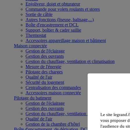
Enjoliveur, doigt et obturateur
Commande pour volets roulants et stores
Sortie de câble
Autres fonctions (liseuse, balisage,...)
Boîte d'encastrement et DCL
Support, boîtier & cadre saillie
Thermostat
Accessoires appareillage maison et bâtiment
Maison connectée
Gestion de l'éclairage
Gestion des ouvrants
Gestion du chauffage, ventilation et climatisation
Mesure de l'énergie
Pilotage des charges
Qualité de l'air
Sécurité du logement
Centralisation des commandes
Accessoires maison connectée
Pilotage du batiment
Gestion de l'éclairage
Gestion des ouvrants
Gestion du chauffage, ventilation et climatisation
Le site legrand.f
Qualité de l'air
vous proposer de
Gestion de la chambre d'hôtel
l'audience du sit
Boîte d'encastrement, de dérivation, DCL et boîte de sol