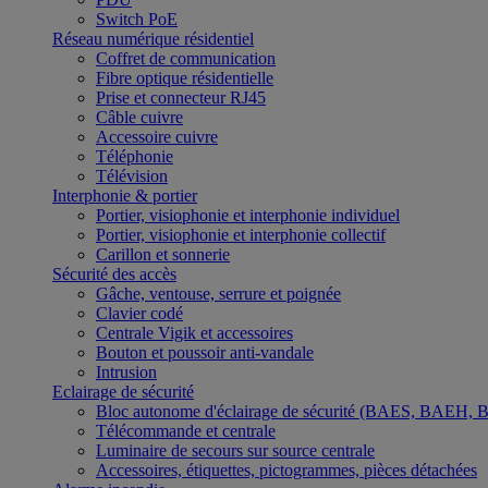
Switch PoE
Réseau numérique résidentiel
Coffret de communication
Fibre optique résidentielle
Prise et connecteur RJ45
Câble cuivre
Accessoire cuivre
Téléphonie
Télévision
Interphonie & portier
Portier, visiophonie et interphonie individuel
Portier, visiophonie et interphonie collectif
Carillon et sonnerie
Sécurité des accès
Gâche, ventouse, serrure et poignée
Clavier codé
Centrale Vigik et accessoires
Bouton et poussoir anti-vandale
Intrusion
Eclairage de sécurité
Bloc autonome d'éclairage de sécurité (BAES, BAEH,
Télécommande et centrale
Luminaire de secours sur source centrale
Accessoires, étiquettes, pictogrammes, pièces détachées