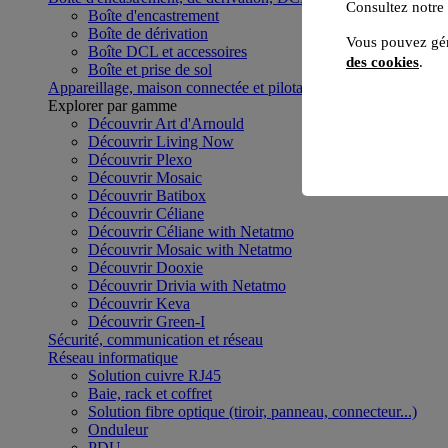
Consultez notre
Boîte d'encastrement
Boîte de dérivation
Vous pouvez gér
Boîte DCL et accessoires
des cookies
.
Boîte et prise de sol
Appareillage, maison connectée et pilotage du bâtiment
Voir to
Explorer par gamme
Découvrir Art d'Arnould
Découvrir Living Now
Découvrir Plexo
Découvrir Mosaic
Découvrir Batibox
Découvrir Céliane
Découvrir Céliane with Netatmo
Découvrir Mosaic with Netatmo
Découvrir Dooxie
Découvrir Drivia with Netatmo
Découvrir Keva
Découvrir Green-I
Sécurité, communication et réseau
Réseau informatique
Solution cuivre RJ45
Baie, rack et coffret
Solution fibre optique (tiroir, panneau, connecteur...)
Onduleur
PDU