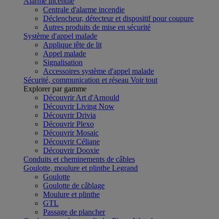
Alarme incendie
Centrale d'alarme incendie
Déclencheur, détecteur et dispositif pour coupure
Autres produits de mise en sécurité
Système d'appel malade
Applique tête de lit
Appel malade
Signalisation
Accessoires système d'appel malade
Sécurité, communication et réseau
Voir tout
Explorer par gamme
Découvrir Art d'Arnould
Découvrir Living Now
Découvrir Drivia
Découvrir Plexo
Découvrir Mosaic
Découvrir Céliane
Découvrir Dooxie
Conduits et cheminements de câbles
Goulotte, moulure et plinthe Legrand
Goulotte
Goulotte de câblage
Moulure et plinthe
GTL
Passage de plancher