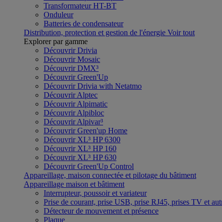
Transformateur HT-BT
Onduleur
Batteries de condensateur
Distribution, protection et gestion de l'énergie
Voir tout
Explorer par gamme
Découvrir Drivia
Découvrir Mosaic
Découvrir DMX³
Découvrir Green'Up
Découvrir Drivia with Netatmo
Découvrir Alptec
Découvrir Alpimatic
Découvrir Alpibloc
Découvrir Alpivar³
Découvrir Green'up Home
Découvrir XL³ HP 6300
Découvrir XL³ HP 160
Découvrir XL³ HP 630
Découvrir Green'Up Control
Appareillage, maison connectée et pilotage du bâtiment
Appareillage maison et bâtiment
Interrupteur, poussoir et variateur
Prise de courant, prise USB, prise RJ45, prises TV et aut
Détecteur de mouvement et présence
Plaque