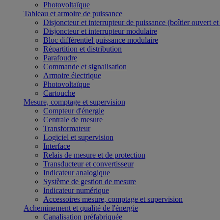
Photovoltaïque
Tableau et armoire de puissance
Disjoncteur et interrupteur de puissance (boîtier ouvert e
Disjoncteur et interrupteur modulaire
Bloc différentiel puissance modulaire
Répartition et distribution
Parafoudre
Commande et signalisation
Armoire électrique
Photovoltaïque
Cartouche
Mesure, comptage et supervision
Compteur d'énergie
Centrale de mesure
Transformateur
Logiciel et supervision
Interface
Relais de mesure et de protection
Transducteur et convertisseur
Indicateur analogique
Système de gestion de mesure
Indicateur numérique
Accessoires mesure, comptage et supervision
Acheminement et qualité de l'énergie
Canalisation préfabriquée