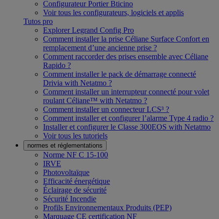
Configurateur Portier Bticino
Voir tous les configurateurs, logiciels et applis
Tutos pro
Explorer Legrand Config Pro
Comment installer la prise Céliane Surface Confort en
remplacement d’une ancienne prise ?
Comment raccorder des prises ensemble avec Céliane
Rapido ?
Comment installer le pack de démarrage connecté
Drivia with Netatmo ?
Comment installer un interrupteur connecté pour volet
roulant Céliane™ with Netatmo ?
Comment installer un connecteur LCS³ ?
Comment installer et configurer l’alarme Type 4 radio ?
Installer et configurer le Classe 300EOS with Netatmo
Voir tous les tutoriels
normes et réglementations
Norme NF C 15-100
IRVE
Photovoltaïque
Efficacité énergétique
Éclairage de sécurité
Sécurité Incendie
Profils Environnementaux Produits (PEP)
Marquage CE certification NF