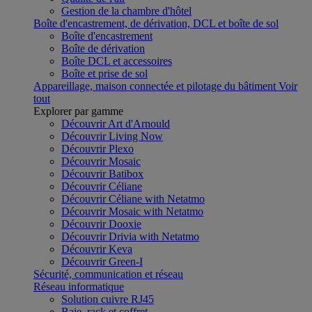
Gestion de la chambre d'hôtel
Boîte d'encastrement, de dérivation, DCL et boîte de sol
Boîte d'encastrement
Boîte de dérivation
Boîte DCL et accessoires
Boîte et prise de sol
Appareillage, maison connectée et pilotage du bâtiment
Voir
tout
Explorer par gamme
Découvrir Art d'Arnould
Découvrir Living Now
Découvrir Plexo
Découvrir Mosaic
Découvrir Batibox
Découvrir Céliane
Découvrir Céliane with Netatmo
Découvrir Mosaic with Netatmo
Découvrir Dooxie
Découvrir Drivia with Netatmo
Découvrir Keva
Découvrir Green-I
Sécurité, communication et réseau
Réseau informatique
Solution cuivre RJ45
Baie, rack et coffret