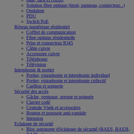
Solution fibre optique (tiroir, panneau, connecteur...)
Onduleur
PDU
Switch PoE
Réseau numérique résidentiel
Coffret de communication
Fibre optique résidentielle
Prise et connecteur RJ45
Câble cuivre
Accessoire cuivre
Téléphonie
Télévision
Interphonie & portier
Portier, visiophonie et interphonie individuel
Portier, visiophonie et interphonie collectif
Carillon et sonnerie
Sécurité des accès
Gâche, ventouse, serrure et poignée
Clavier codé
Centrale Vigik et accessoires
Bouton et poussoir anti-vandale
Intrusion
Eclairage de sécurité
Bloc autonome d'éclairage de sécurité (BAES, BAEH,