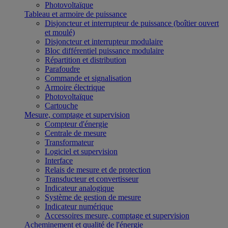
Photovoltaïque
Tableau et armoire de puissance
Disjoncteur et interrupteur de puissance (boîtier ouvert
et moulé)
Disjoncteur et interrupteur modulaire
Bloc différentiel puissance modulaire
Répartition et distribution
Parafoudre
Commande et signalisation
Armoire électrique
Photovoltaïque
Cartouche
Mesure, comptage et supervision
Compteur d'énergie
Centrale de mesure
Transformateur
Logiciel et supervision
Interface
Relais de mesure et de protection
Transducteur et convertisseur
Indicateur analogique
Système de gestion de mesure
Indicateur numérique
Accessoires mesure, comptage et supervision
Acheminement et qualité de l'énergie