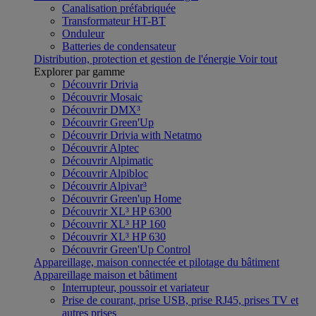
Canalisation préfabriquée
Transformateur HT-BT
Onduleur
Batteries de condensateur
Distribution, protection et gestion de l'énergie
Voir tout
Explorer par gamme
Découvrir Drivia
Découvrir Mosaic
Découvrir DMX³
Découvrir Green'Up
Découvrir Drivia with Netatmo
Découvrir Alptec
Découvrir Alpimatic
Découvrir Alpibloc
Découvrir Alpivar³
Découvrir Green'up Home
Découvrir XL³ HP 6300
Découvrir XL³ HP 160
Découvrir XL³ HP 630
Découvrir Green'Up Control
Appareillage, maison connectée et pilotage du bâtiment
Appareillage maison et bâtiment
Interrupteur, poussoir et variateur
Prise de courant, prise USB, prise RJ45, prises TV et
autres prises