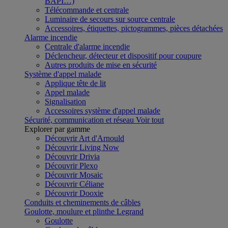
BAPI…)
Télécommande et centrale
Luminaire de secours sur source centrale
Accessoires, étiquettes, pictogrammes, pièces détachées
Alarme incendie
Centrale d'alarme incendie
Déclencheur, détecteur et dispositif pour coupure
Autres produits de mise en sécurité
Système d'appel malade
Applique tête de lit
Appel malade
Signalisation
Accessoires système d'appel malade
Sécurité, communication et réseau
Voir tout
Explorer par gamme
Découvrir Art d'Arnould
Découvrir Living Now
Découvrir Drivia
Découvrir Plexo
Découvrir Mosaic
Découvrir Céliane
Découvrir Dooxie
Conduits et cheminements de câbles
Goulotte, moulure et plinthe Legrand
Goulotte