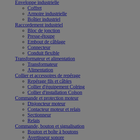
Enveloppe industrielle
Coffret
Armoire industrielle
Boîtier industriel
Raccordement industriel
Bloc de jonction
Presse-étoupe
Embout de câblage
Connecteur
Conduit flexible
Transformateur et alimentation
Transformateur
Alimentation
Collier et accessoires de repérage
Repérage fils et câbles
Collier d'équipement Colring
Collier d'installation Colson
Commande et protection moteur
Disjoncteur moteur
Contacteur moteur et relais
Sectionneur
Relais
Commande, bouton et signalisation
Bouton et boîte à boutons
Avertisseur sonore