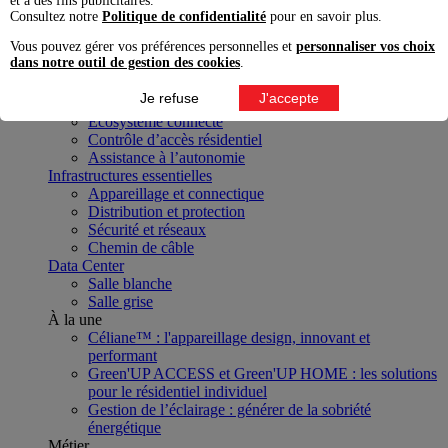
et à des fins publicitaires.
Projet
Consultez notre
Politique de confidentialité
pour en savoir plus.
Transition énergétique
Vous pouvez gérer vos préférences personnelles et
personnaliser vos choix
Mobilité électrique et énergies renouvelables
dans notre outil de gestion des cookies
.
Pilotage, efficacité et continuité énergétique
Distribution et puissance
Je refuse
J'accepte
Modes de vie numériques
Écosystème connecté
Contrôle d’accès résidentiel
Assistance à l’autonomie
Infrastructures essentielles
Appareillage et connectique
Distribution et protection
Sécurité et réseaux
Chemin de câble
Data Center
Salle blanche
Salle grise
À la une
Céliane™ : l'appareillage design, innovant et
performant
Green'UP ACCESS et Green'UP HOME : les solutions
pour le résidentiel individuel
Gestion de l’éclairage : générer de la sobriété
énergétique
Métier