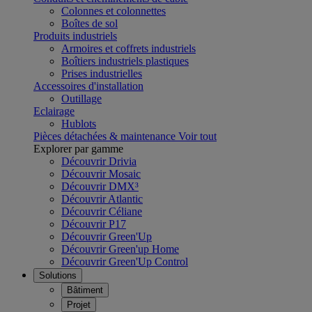
Colonnes et colonnettes
Boîtes de sol
Produits industriels
Armoires et coffrets industriels
Boîtiers industriels plastiques
Prises industrielles
Accessoires d'installation
Outillage
Eclairage
Hublots
Pièces détachées & maintenance
Voir tout
Explorer par gamme
Découvrir Drivia
Découvrir Mosaic
Découvrir DMX³
Découvrir Atlantic
Découvrir Céliane
Découvrir P17
Découvrir Green'Up
Découvrir Green'up Home
Découvrir Green'Up Control
Solutions
Bâtiment
Projet