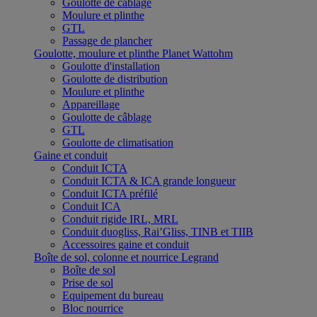
Goulotte de câblage
Moulure et plinthe
GTL
Passage de plancher
Goulotte, moulure et plinthe Planet Wattohm
Goulotte d'installation
Goulotte de distribution
Moulure et plinthe
Appareillage
Goulotte de câblage
GTL
Goulotte de climatisation
Gaine et conduit
Conduit ICTA
Conduit ICTA & ICA grande longueur
Conduit ICTA préfilé
Conduit ICA
Conduit rigide IRL, MRL
Conduit duogliss, Rai’Gliss, TINB et TIIB
Accessoires gaine et conduit
Boîte de sol, colonne et nourrice Legrand
Boîte de sol
Prise de sol
Equipement du bureau
Bloc nourrice