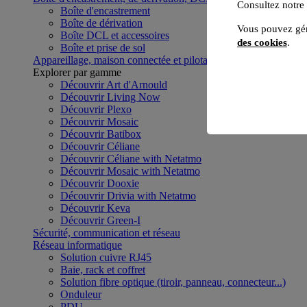
Consultez notre
Boîte d'encastrement
Boîte de dérivation
Vous pouvez gér
Boîte DCL et accessoires
des cookies
.
Boîte et prise de sol
Appareillage, maison connectée et pilotage du bâtiment
Voir to
Explorer par gamme
Découvrir Art d'Arnould
Découvrir Living Now
Découvrir Plexo
Découvrir Mosaic
Découvrir Batibox
Découvrir Céliane
Découvrir Céliane with Netatmo
Découvrir Mosaic with Netatmo
Découvrir Dooxie
Découvrir Drivia with Netatmo
Découvrir Keva
Découvrir Green-I
Sécurité, communication et réseau
Réseau informatique
Solution cuivre RJ45
Baie, rack et coffret
Solution fibre optique (tiroir, panneau, connecteur...)
Onduleur
PDU