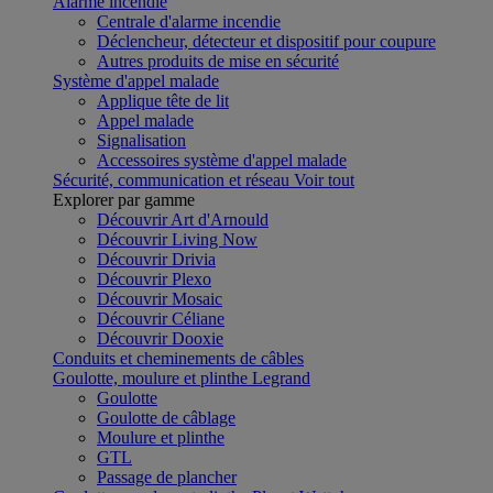
Alarme incendie
Centrale d'alarme incendie
Déclencheur, détecteur et dispositif pour coupure
Autres produits de mise en sécurité
Système d'appel malade
Applique tête de lit
Appel malade
Signalisation
Accessoires système d'appel malade
Sécurité, communication et réseau
Voir tout
Explorer par gamme
Découvrir Art d'Arnould
Découvrir Living Now
Découvrir Drivia
Découvrir Plexo
Découvrir Mosaic
Découvrir Céliane
Découvrir Dooxie
Conduits et cheminements de câbles
Goulotte, moulure et plinthe Legrand
Goulotte
Goulotte de câblage
Moulure et plinthe
GTL
Passage de plancher