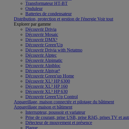
Transformateur HT-BT
Onduleur
Batteries de condensateur
Distribution, protection et gestion de l'énergie
Voir tout
Explorer par gamme
Découvrir Drivia
Découvrir Mosaic
Découvrir DMX³
Découvrir Green'Up
Découvrir Drivia with Netatmo
Découvrir Alptec
Découvrir Alpimatic
Découvrir Alpibloc
Découvrir Alpivar³
Découvrir Green'up Home
Découvrir XL³ HP 6300
Découvrir XL³ HP 160
Découvrir XL³ HP 630
Découvrir Green'Up Control
Appareillage, maison connectée et pilotage du bâtiment
Appareillage maison et bâtiment
Interrupteur, poussoir et variateur
Prise de courant, prise USB, prise RJ45, prises TV et aut
Détecteur de mouvement et présence
Plaque