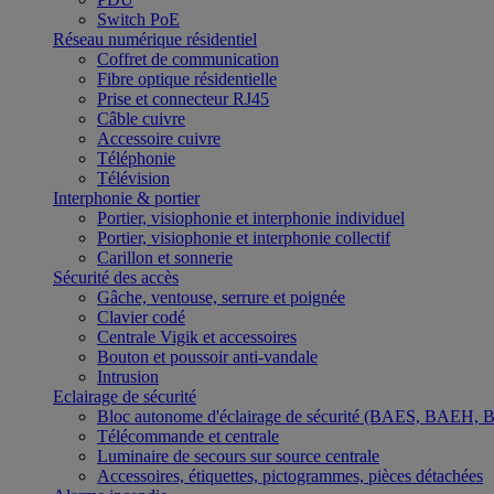
Switch PoE
Réseau numérique résidentiel
Coffret de communication
Fibre optique résidentielle
Prise et connecteur RJ45
Câble cuivre
Accessoire cuivre
Téléphonie
Télévision
Interphonie & portier
Portier, visiophonie et interphonie individuel
Portier, visiophonie et interphonie collectif
Carillon et sonnerie
Sécurité des accès
Gâche, ventouse, serrure et poignée
Clavier codé
Centrale Vigik et accessoires
Bouton et poussoir anti-vandale
Intrusion
Eclairage de sécurité
Bloc autonome d'éclairage de sécurité (BAES, BAEH,
Télécommande et centrale
Luminaire de secours sur source centrale
Accessoires, étiquettes, pictogrammes, pièces détachées