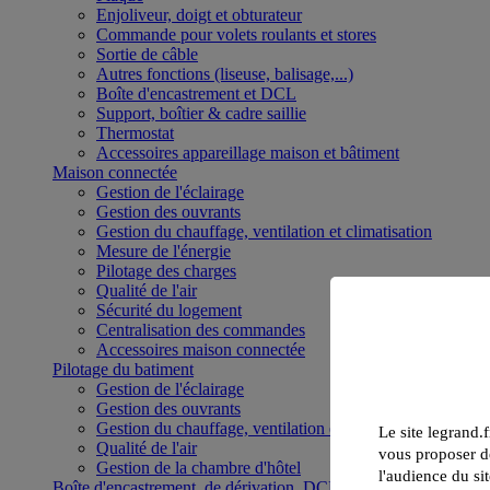
Enjoliveur, doigt et obturateur
Commande pour volets roulants et stores
Sortie de câble
Autres fonctions (liseuse, balisage,...)
Boîte d'encastrement et DCL
Support, boîtier & cadre saillie
Thermostat
Accessoires appareillage maison et bâtiment
Maison connectée
Gestion de l'éclairage
Gestion des ouvrants
Gestion du chauffage, ventilation et climatisation
Mesure de l'énergie
Pilotage des charges
Qualité de l'air
Sécurité du logement
Centralisation des commandes
Accessoires maison connectée
Pilotage du batiment
Gestion de l'éclairage
Gestion des ouvrants
Gestion du chauffage, ventilation et climatisation
Le site legrand.f
Qualité de l'air
vous proposer de
Gestion de la chambre d'hôtel
l'audience du sit
Boîte d'encastrement, de dérivation, DCL et boîte de sol