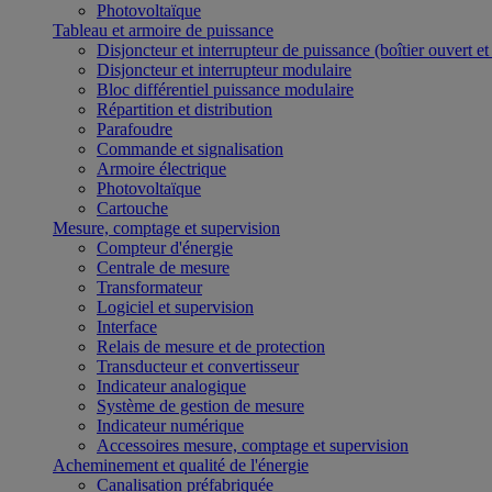
Photovoltaïque
Tableau et armoire de puissance
Disjoncteur et interrupteur de puissance (boîtier ouvert e
Disjoncteur et interrupteur modulaire
Bloc différentiel puissance modulaire
Répartition et distribution
Parafoudre
Commande et signalisation
Armoire électrique
Photovoltaïque
Cartouche
Mesure, comptage et supervision
Compteur d'énergie
Centrale de mesure
Transformateur
Logiciel et supervision
Interface
Relais de mesure et de protection
Transducteur et convertisseur
Indicateur analogique
Système de gestion de mesure
Indicateur numérique
Accessoires mesure, comptage et supervision
Acheminement et qualité de l'énergie
Canalisation préfabriquée