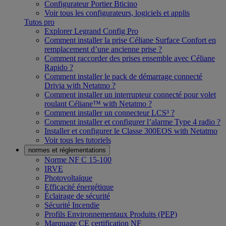
Configurateur Portier Bticino
Voir tous les configurateurs, logiciels et applis
Tutos pro
Explorer Legrand Config Pro
Comment installer la prise Céliane Surface Confort en
remplacement d’une ancienne prise ?
Comment raccorder des prises ensemble avec Céliane
Rapido ?
Comment installer le pack de démarrage connecté
Drivia with Netatmo ?
Comment installer un interrupteur connecté pour volet
roulant Céliane™ with Netatmo ?
Comment installer un connecteur LCS³ ?
Comment installer et configurer l’alarme Type 4 radio ?
Installer et configurer le Classe 300EOS with Netatmo
Voir tous les tutoriels
normes et réglementations
Norme NF C 15-100
IRVE
Photovoltaïque
Efficacité énergétique
Éclairage de sécurité
Sécurité Incendie
Profils Environnementaux Produits (PEP)
Marquage CE certification NF