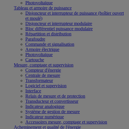
Photovoltaïque
Tableau et armoire de puissance
Disjoncteur et interrupteur de puissance (boîtier ouvert
et moulé)
Disjoncteur et interrupteur modulaire
Bloc différentiel puissance modulaire
Répartition et distribution
Parafoudre
Commande et signalisation
Armoire électrique
Photovoltaïque
Cartouche
Mesure, comptage et supervision
Compteur d'énergie
Centrale de mesure
Transformateur
Logiciel et supervision
Interface
Relais de mesure et de protection
Transducteur et convertisseur
Indicateur analogique
Système de gestion de mesure
Indicateur numérique
Accessoires mesure, comptage et supervision
Acheminement et qualité de l'énergie