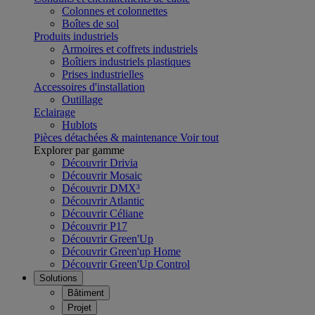
Colonnes et colonnettes
Boîtes de sol
Produits industriels
Armoires et coffrets industriels
Boîtiers industriels plastiques
Prises industrielles
Accessoires d'installation
Outillage
Eclairage
Hublots
Pièces détachées & maintenance
Voir tout
Explorer par gamme
Découvrir Drivia
Découvrir Mosaic
Découvrir DMX³
Découvrir Atlantic
Découvrir Céliane
Découvrir P17
Découvrir Green'Up
Découvrir Green'up Home
Découvrir Green'Up Control
Solutions
Bâtiment
Projet