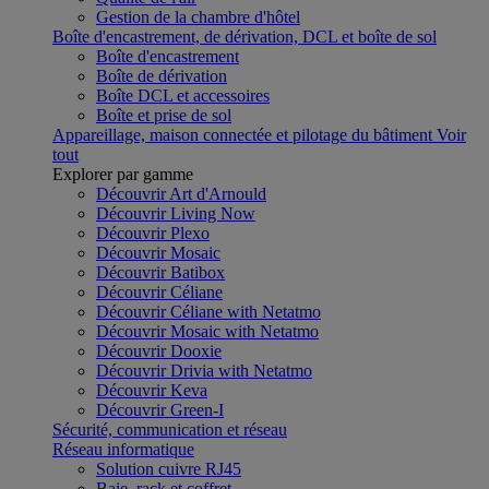
Gestion de la chambre d'hôtel
Boîte d'encastrement, de dérivation, DCL et boîte de sol
Boîte d'encastrement
Boîte de dérivation
Boîte DCL et accessoires
Boîte et prise de sol
Appareillage, maison connectée et pilotage du bâtiment
Voir
tout
Explorer par gamme
Découvrir Art d'Arnould
Découvrir Living Now
Découvrir Plexo
Découvrir Mosaic
Découvrir Batibox
Découvrir Céliane
Découvrir Céliane with Netatmo
Découvrir Mosaic with Netatmo
Découvrir Dooxie
Découvrir Drivia with Netatmo
Découvrir Keva
Découvrir Green-I
Sécurité, communication et réseau
Réseau informatique
Solution cuivre RJ45
Baie, rack et coffret