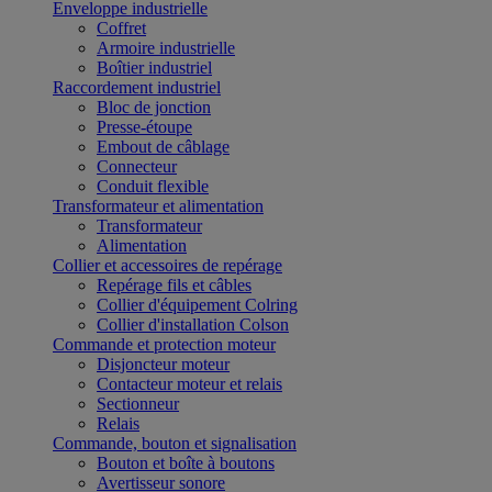
Enveloppe industrielle
Coffret
Armoire industrielle
Boîtier industriel
Raccordement industriel
Bloc de jonction
Presse-étoupe
Embout de câblage
Connecteur
Conduit flexible
Transformateur et alimentation
Transformateur
Alimentation
Collier et accessoires de repérage
Repérage fils et câbles
Collier d'équipement Colring
Collier d'installation Colson
Commande et protection moteur
Disjoncteur moteur
Contacteur moteur et relais
Sectionneur
Relais
Commande, bouton et signalisation
Bouton et boîte à boutons
Avertisseur sonore