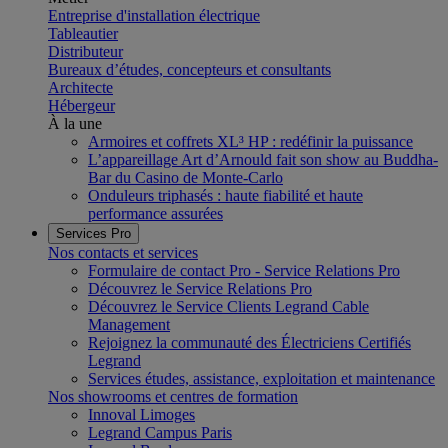
Entreprise d'installation électrique
Tableautier
Distributeur
Bureaux d’études, concepteurs et consultants
Architecte
Hébergeur
À la une
Armoires et coffrets XL³ HP : redéfinir la puissance
L’appareillage Art d’Arnould fait son show au Buddha-
Bar du Casino de Monte-Carlo
Onduleurs triphasés : haute fiabilité et haute
performance assurées
Services Pro
Nos contacts et services
Formulaire de contact Pro - Service Relations Pro
Découvrez le Service Relations Pro
Découvrez le Service Clients Legrand Cable
Management
Rejoignez la communauté des Électriciens Certifiés
Legrand
Services études, assistance, exploitation et maintenance
Nos showrooms et centres de formation
Innoval Limoges
Legrand Campus Paris