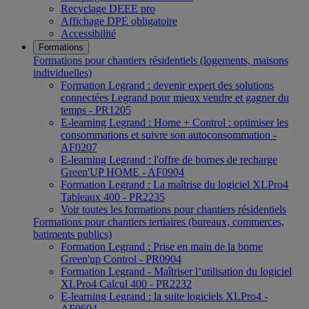
Recyclage DEEE pro
Affichage DPE obligatoire
Accessibilité
Formations
Formations pour chantiers résidentiels (logements, maisons
individuelles)
Formation Legrand : devenir expert des solutions
connectées Legrand pour mieux vendre et gagner du
temps - PR1205
E-learning Legrand : Home + Control : optimiser les
consommations et suivre son autoconsommation -
AF0207
E-learning Legrand : l'offre de bornes de recharge
Green'UP HOME - AF0904
Formation Legrand : La maîtrise du logiciel XLPro4
Tableaux 400 - PR2235
Voir toutes les formations pour chantiers résidentiels
Formations pour chantiers tertiaires (bureaux, commerces,
batiments publics)
Formation Legrand : Prise en main de la borne
Green'up Control - PR0904
Formation Legrand - Maîtriser l’utilisation du logiciel
XLPro4 Calcul 400 - PR2232
E-learning Legrand : la suite logiciels XLPro4 -
AF0604