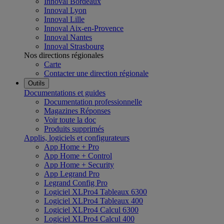
Innoval Bordeaux
Innoval Lyon
Innoval Lille
Innoval Aix-en-Provence
Innoval Nantes
Innoval Strasbourg
Nos directions régionales
Carte
Contacter une direction régionale
Outils
Documentations et guides
Documentation professionnelle
Magazines Réponses
Voir toute la doc
Produits supprimés
Applis, logiciels et configurateurs
App Home + Pro
App Home + Control
App Home + Security
App Legrand Pro
Legrand Config Pro
Logiciel XLPro4 Tableaux 6300
Logiciel XLPro4 Tableaux 400
Logiciel XLPro4 Calcul 6300
Logiciel XLPro4 Calcul 400