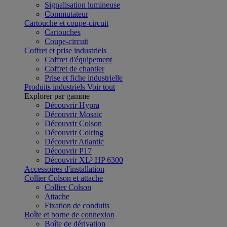
Signalisation lumineuse
Commutateur
Cartouche et coupe-circuit
Cartouches
Coupe-circuit
Coffret et prise industriels
Coffret d'équipement
Coffret de chantier
Prise et fiche industrielle
Produits industriels
Voir tout
Explorer par gamme
Découvrir Hypra
Découvrir Mosaic
Découvrir Colson
Découvrir Colring
Découvrir Atlantic
Découvrir P17
Découvrir XL³ HP 6300
Accessoires d'installation
Collier Colson et attache
Collier Colson
Attache
Fixation de conduits
Boîte et borne de connexion
Boîte de dérivation