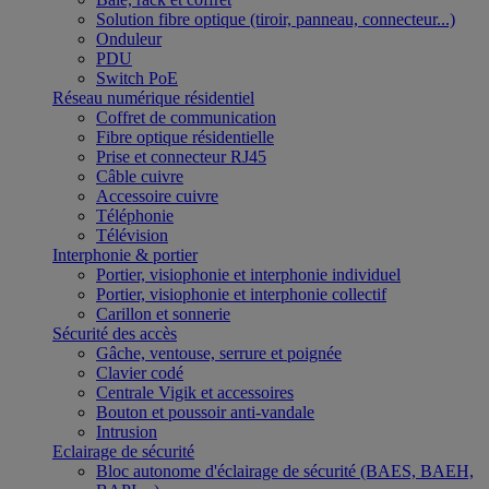
Solution fibre optique (tiroir, panneau, connecteur...)
Onduleur
PDU
Switch PoE
Réseau numérique résidentiel
Coffret de communication
Fibre optique résidentielle
Prise et connecteur RJ45
Câble cuivre
Accessoire cuivre
Téléphonie
Télévision
Interphonie & portier
Portier, visiophonie et interphonie individuel
Portier, visiophonie et interphonie collectif
Carillon et sonnerie
Sécurité des accès
Gâche, ventouse, serrure et poignée
Clavier codé
Centrale Vigik et accessoires
Bouton et poussoir anti-vandale
Intrusion
Eclairage de sécurité
Bloc autonome d'éclairage de sécurité (BAES, BAEH,