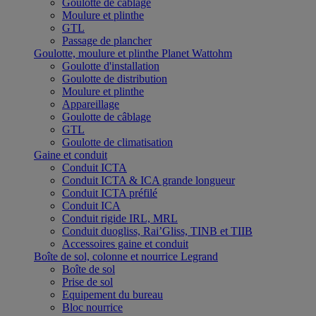
Goulotte de câblage
Moulure et plinthe
GTL
Passage de plancher
Goulotte, moulure et plinthe Planet Wattohm
Goulotte d'installation
Goulotte de distribution
Moulure et plinthe
Appareillage
Goulotte de câblage
GTL
Goulotte de climatisation
Gaine et conduit
Conduit ICTA
Conduit ICTA & ICA grande longueur
Conduit ICTA préfilé
Conduit ICA
Conduit rigide IRL, MRL
Conduit duogliss, Rai’Gliss, TINB et TIIB
Accessoires gaine et conduit
Boîte de sol, colonne et nourrice Legrand
Boîte de sol
Prise de sol
Equipement du bureau
Bloc nourrice