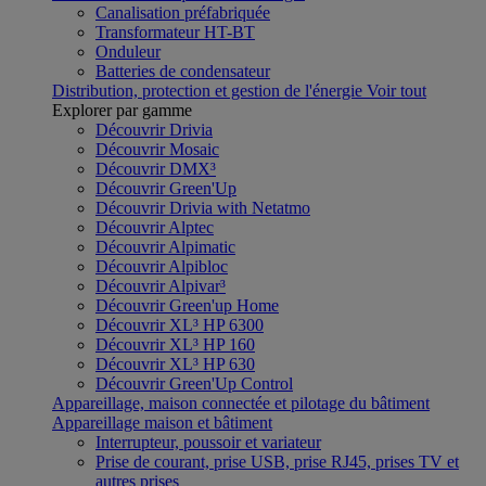
Canalisation préfabriquée
Transformateur HT-BT
Onduleur
Batteries de condensateur
Distribution, protection et gestion de l'énergie
Voir tout
Explorer par gamme
Découvrir Drivia
Découvrir Mosaic
Découvrir DMX³
Découvrir Green'Up
Découvrir Drivia with Netatmo
Découvrir Alptec
Découvrir Alpimatic
Découvrir Alpibloc
Découvrir Alpivar³
Découvrir Green'up Home
Découvrir XL³ HP 6300
Découvrir XL³ HP 160
Découvrir XL³ HP 630
Découvrir Green'Up Control
Appareillage, maison connectée et pilotage du bâtiment
Appareillage maison et bâtiment
Interrupteur, poussoir et variateur
Prise de courant, prise USB, prise RJ45, prises TV et
autres prises