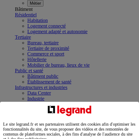
Métier
Bâtiment
Résidentiel
Habitation
Logement connecté
Logement adapté et autonomie
Tertiaire
Bureau, tertiaire
Tertiaire de proximité
Commerce et sport
Hôtellerie
Mobilier de bureau, lieux de vie
Public et santé
Bâtiment public
Établissement de santé
Infrastructures et industries
Data Center
Industrie
Infrastructures
À la une
Contrôler et planifier le fonctionnement des appareils
électriques avec le contacteur connecté
Le site legrand.fr et ses partenaires utilisent des cookies afin d'optimiser les
Répartir et optimiser son tableau électrique
fonctionnalités du site, de vous proposer des vidéos et des remontées de
Legrand Data Center Solutions : concentrer les
contenus de plateformes sociales, à des fins d'analyse de l'audience du site
expertises au service de vos performances