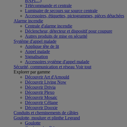
BAPI…)
Télécommande et centrale
Luminaire de secours sur source centrale
Accessoires, étiquettes, pictogrammes, pièces détachées
Alarme incendie
Centrale d'alarme incendie
Déclencheur, détecteur et dispositif pour coupure
Autres produits de mise en sécurité
Système d'appel malade
Applique tête de lit
Appel malade
Signalisation
Accessoires système d'appel malade
Sécurité, communication et réseau
Voir tout
Explorer par gamme
Découvrir Art d'Arnould
Découvrir Living Now
Découvrir Drivia
Découvrir Plexo
Découvrir Mosaic
Découvrir Céliane
Découvrir Dooxie
Conduits et cheminements de câbles
Goulotte, moulure et plinthe Legrand
Goulotte