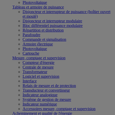
Photovoltaïque
Tableau et armoire de puissance
Disjoncteur et interrupteur de puissance (boîtier ouvert
et moulé)
Disjoncteur et interrupteur modulaire
Bloc différentiel puissance modulaire
Répartition et distribution
Parafoudre
Commande et signalisation
Armoire électrique
Photovoltaïque
Cartouche
Mesure, comptage et supervision
Compteur d'énergie
Centrale de mesure
Transformateur
Logiciel et supervision
Interface
Relais de mesure et de protection
Transducteur et convertisseur
Indicateur analogique
Système de gestion de mesure
Indicateur numérique
Accessoires mesure, comptage et supervision
Acheminement et qualité de l'énergie