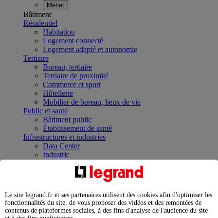
Métier
Bâtiment
Résidentiel
Habitation
Logement connecté
Logement adapté et autonomie
Tertiaire
Bureau, tertiaire
Tertiaire de proximité
Commerce et sport
Hôtellerie
Mobilier de bureau, lieux de vie
Public et santé
Bâtiment public
Établissement de santé
Infrastructures et industries
Data Center
Industrie
Infrastructures
À la une
Contrôler et planifier le fonctionnement des appareils
électriques avec le contacteur connecté
Le site legrand.fr et ses partenaires utilisent des cookies afin d'optimiser les
Répartir et optimiser son tableau électrique
fonctionnalités du site, de vous proposer des vidéos et des remontées de
Legrand Data Center Solutions : concentrer les
contenus de plateformes sociales, à des fins d'analyse de l'audience du site
expertises au service de vos performances