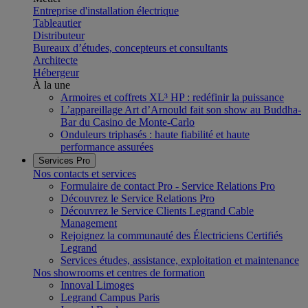
Entreprise d'installation électrique
Tableautier
Distributeur
Bureaux d’études, concepteurs et consultants
Architecte
Hébergeur
À la une
Armoires et coffrets XL³ HP : redéfinir la puissance
L’appareillage Art d’Arnould fait son show au Buddha-
Bar du Casino de Monte-Carlo
Onduleurs triphasés : haute fiabilité et haute
performance assurées
Services Pro
Nos contacts et services
Formulaire de contact Pro - Service Relations Pro
Découvrez le Service Relations Pro
Découvrez le Service Clients Legrand Cable
Management
Rejoignez la communauté des Électriciens Certifiés
Legrand
Services études, assistance, exploitation et maintenance
Nos showrooms et centres de formation
Innoval Limoges
Legrand Campus Paris