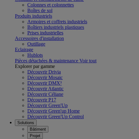
Colonnes et colonnettes
Boîtes de sol
Produits industriels
Armoires et coffrets industriels
Boîtiers industriels plastiques
Prises industrielles
Accessoires d'installation
Outillage
Eclairage
Hublots
Pièces détachées & maintenance
Voir tout
Explorer par gamme
Découvrir Drivia
Découvrir Mosaic
Découvrir DMX³
Découvrir Atlantic
Découvrir Céliane
Découvrir P17
Découvrir Green'Up
Découvrir Green'up Home
Découvrir Green'Up Control
Solutions
Bâtiment
Projet