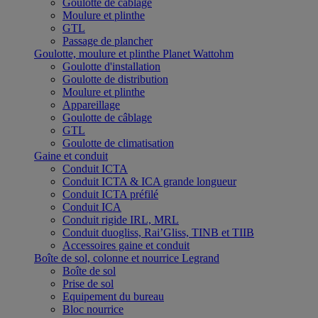
Goulotte de câblage
Moulure et plinthe
GTL
Passage de plancher
Goulotte, moulure et plinthe Planet Wattohm
Goulotte d'installation
Goulotte de distribution
Moulure et plinthe
Appareillage
Goulotte de câblage
GTL
Goulotte de climatisation
Gaine et conduit
Conduit ICTA
Conduit ICTA & ICA grande longueur
Conduit ICTA préfilé
Conduit ICA
Conduit rigide IRL, MRL
Conduit duogliss, Rai’Gliss, TINB et TIIB
Accessoires gaine et conduit
Boîte de sol, colonne et nourrice Legrand
Boîte de sol
Prise de sol
Equipement du bureau
Bloc nourrice