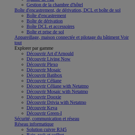
Gestion de la chambre d'hôtel
Boîte d'encastrement, de dérivation, DCL et boîte de sol
Boîte d'encastrement
Boîte de dérivation
Boîte DCL et accessoires
Boîte et prise de sol
Appareillage, maison connectée et pilotage du bâtiment
Voir
tout
Explorer par gamme
Découvrir Art d'Arnould
Découvrir Living Now
Découvrir Plexo
Découvrir Mosaic
Découvrir Batibox
Découvrir Céliane
Découvrir Céliane with Netatmo
Découvrir Mosaic with Netatmo
Découvrir Dooxie
Découvrir Drivia with Netatmo
Découvrir Keva
Découvrir Green-I
Sécurité, communication et réseau
Réseau informatique
Solution cuivre RJ45
Baie, rack et coffret