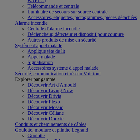
BAPI…)
Télécommande et centrale
Luminaire de secours sur source centrale
Accessoires, étiquettes, pictogrammes, pièces détachées
Alarme incendie
Centrale d'alarme incendie
Déclencheur, détecteur et dispositif pour coupure
Autres produits de mise en sécurité
Système d'appel malade
Applique tête de lit
Appel malade
Signalisation
Accessoires système d'appel malade
Sécurité, communication et réseau
Voir tout
Explorer par gamme
Découvrir Art d'Arnould
Découvrir Living Now
Découvrir Drivia
Découvrir Plexo
Découvrir Mosaic
Découvrir Céliane
Découvrir Dooxie
Conduits et cheminements de câbles
Goulotte, moulure et plinthe Legrand
Goulotte