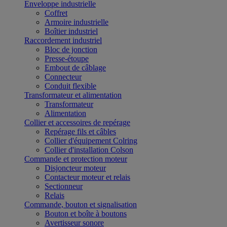
Enveloppe industrielle
Coffret
Armoire industrielle
Boîtier industriel
Raccordement industriel
Bloc de jonction
Presse-étoupe
Embout de câblage
Connecteur
Conduit flexible
Transformateur et alimentation
Transformateur
Alimentation
Collier et accessoires de repérage
Repérage fils et câbles
Collier d'équipement Colring
Collier d'installation Colson
Commande et protection moteur
Disjoncteur moteur
Contacteur moteur et relais
Sectionneur
Relais
Commande, bouton et signalisation
Bouton et boîte à boutons
Avertisseur sonore