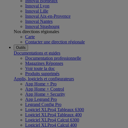
Innoval Bordeaux
Innoval Lyon
Innoval Lille
Innoval Aix-en-Provence
Innoval Nantes
Innoval Strasbourg
Nos directions régionales
Carte
Contacter une direction régionale
Outils
Documentations et guides
Documentation professionnelle
Magazines Réponses
Voir toute la doc
Produits supprimés
Applis, logiciels et configurateurs
App Home + Pro
App Home + Control
App Home + Security
App Legrand Pro
Legrand Config Pro
Logiciel XLPro4 Tableaux 6300
Logiciel XLPro4 Tableaux 400
Logiciel XLPro4 Calcul 6300
Logiciel XLPro4 Calcul 400