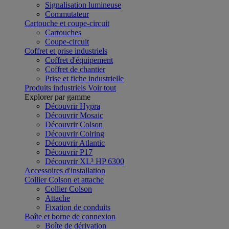
Signalisation lumineuse
Commutateur
Cartouche et coupe-circuit
Cartouches
Coupe-circuit
Coffret et prise industriels
Coffret d'équipement
Coffret de chantier
Prise et fiche industrielle
Produits industriels
Voir tout
Explorer par gamme
Découvrir Hypra
Découvrir Mosaic
Découvrir Colson
Découvrir Colring
Découvrir Atlantic
Découvrir P17
Découvrir XL³ HP 6300
Accessoires d'installation
Collier Colson et attache
Collier Colson
Attache
Fixation de conduits
Boîte et borne de connexion
Boîte de dérivation