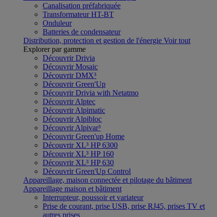
Canalisation préfabriquée
Transformateur HT-BT
Onduleur
Batteries de condensateur
Distribution, protection et gestion de l'énergie
Voir tout
Explorer par gamme
Découvrir Drivia
Découvrir Mosaic
Découvrir DMX³
Découvrir Green'Up
Découvrir Drivia with Netatmo
Découvrir Alptec
Découvrir Alpimatic
Découvrir Alpibloc
Découvrir Alpivar³
Découvrir Green'up Home
Découvrir XL³ HP 6300
Découvrir XL³ HP 160
Découvrir XL³ HP 630
Découvrir Green'Up Control
Appareillage, maison connectée et pilotage du bâtiment
Appareillage maison et bâtiment
Interrupteur, poussoir et variateur
Prise de courant, prise USB, prise RJ45, prises TV et
autres prises