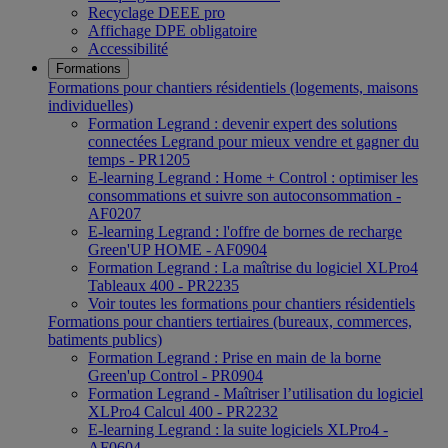
Recyclage DEEE pro
Affichage DPE obligatoire
Accessibilité
Formations
Formations pour chantiers résidentiels (logements, maisons
individuelles)
Formation Legrand : devenir expert des solutions
connectées Legrand pour mieux vendre et gagner du
temps - PR1205
E-learning Legrand : Home + Control : optimiser les
consommations et suivre son autoconsommation -
AF0207
E-learning Legrand : l'offre de bornes de recharge
Green'UP HOME - AF0904
Formation Legrand : La maîtrise du logiciel XLPro4
Tableaux 400 - PR2235
Voir toutes les formations pour chantiers résidentiels
Formations pour chantiers tertiaires (bureaux, commerces,
batiments publics)
Formation Legrand : Prise en main de la borne
Green'up Control - PR0904
Formation Legrand - Maîtriser l’utilisation du logiciel
XLPro4 Calcul 400 - PR2232
E-learning Legrand : la suite logiciels XLPro4 -
AF0604