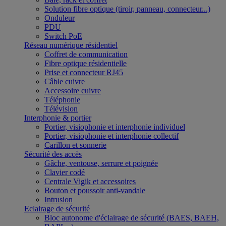
Solution fibre optique (tiroir, panneau, connecteur...)
Onduleur
PDU
Switch PoE
Réseau numérique résidentiel
Coffret de communication
Fibre optique résidentielle
Prise et connecteur RJ45
Câble cuivre
Accessoire cuivre
Téléphonie
Télévision
Interphonie & portier
Portier, visiophonie et interphonie individuel
Portier, visiophonie et interphonie collectif
Carillon et sonnerie
Sécurité des accès
Gâche, ventouse, serrure et poignée
Clavier codé
Centrale Vigik et accessoires
Bouton et poussoir anti-vandale
Intrusion
Eclairage de sécurité
Bloc autonome d'éclairage de sécurité (BAES, BAEH,