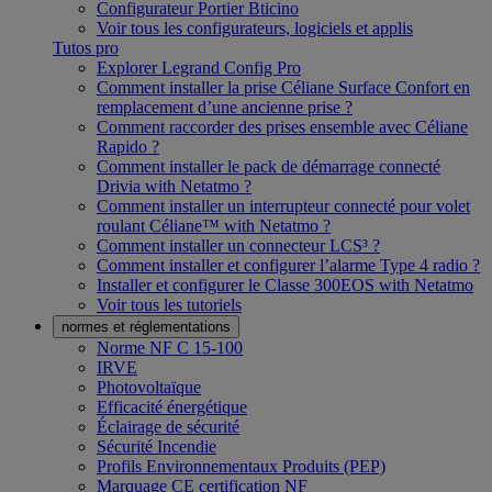
Configurateur Portier Bticino
Voir tous les configurateurs, logiciels et applis
Tutos pro
Explorer Legrand Config Pro
Comment installer la prise Céliane Surface Confort en
remplacement d’une ancienne prise ?
Comment raccorder des prises ensemble avec Céliane
Rapido ?
Comment installer le pack de démarrage connecté
Drivia with Netatmo ?
Comment installer un interrupteur connecté pour volet
roulant Céliane™ with Netatmo ?
Comment installer un connecteur LCS³ ?
Comment installer et configurer l’alarme Type 4 radio ?
Installer et configurer le Classe 300EOS with Netatmo
Voir tous les tutoriels
normes et réglementations
Norme NF C 15-100
IRVE
Photovoltaïque
Efficacité énergétique
Éclairage de sécurité
Sécurité Incendie
Profils Environnementaux Produits (PEP)
Marquage CE certification NF