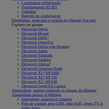
Canalisation préfabriquée
Transformateur HT-BT
Onduleur
Batteries de condensateur
Distribution, protection et gestion de l'énergie
Voir tout
Explorer par gamme
Découvrir Drivia
Découvrir Mosaic
Découvrir DMX³
Découvrir Green'Up
Découvrir Drivia with Netatmo
Découvrir Alptec
Découvrir Alpimatic
Découvrir Alpibloc
Découvrir Alpivar³
Découvrir Green'up Home
Découvrir XL³ HP 6300
Découvrir XL³ HP 160
Découvrir XL³ HP 630
Découvrir Green'Up Control
Appareillage, maison connectée et pilotage du bâtiment
Appareillage maison et bâtiment
Interrupteur, poussoir et variateur
Prise de courant, prise USB, prise RJ45, prises TV et
autres prises