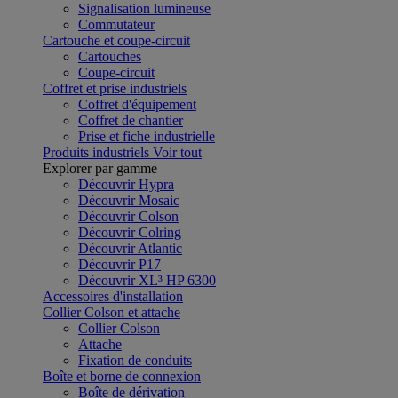
Signalisation lumineuse
Commutateur
Cartouche et coupe-circuit
Cartouches
Coupe-circuit
Coffret et prise industriels
Coffret d'équipement
Coffret de chantier
Prise et fiche industrielle
Produits industriels
Voir tout
Explorer par gamme
Découvrir Hypra
Découvrir Mosaic
Découvrir Colson
Découvrir Colring
Découvrir Atlantic
Découvrir P17
Découvrir XL³ HP 6300
Accessoires d'installation
Collier Colson et attache
Collier Colson
Attache
Fixation de conduits
Boîte et borne de connexion
Boîte de dérivation