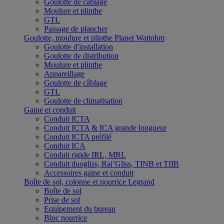
Goulotte de câblage
Moulure et plinthe
GTL
Passage de plancher
Goulotte, moulure et plinthe Planet Wattohm
Goulotte d'installation
Goulotte de distribution
Moulure et plinthe
Appareillage
Goulotte de câblage
GTL
Goulotte de climatisation
Gaine et conduit
Conduit ICTA
Conduit ICTA & ICA grande longueur
Conduit ICTA préfilé
Conduit ICA
Conduit rigide IRL, MRL
Conduit duogliss, Rai’Gliss, TINB et TIIB
Accessoires gaine et conduit
Boîte de sol, colonne et nourrice Legrand
Boîte de sol
Prise de sol
Equipement du bureau
Bloc nourrice