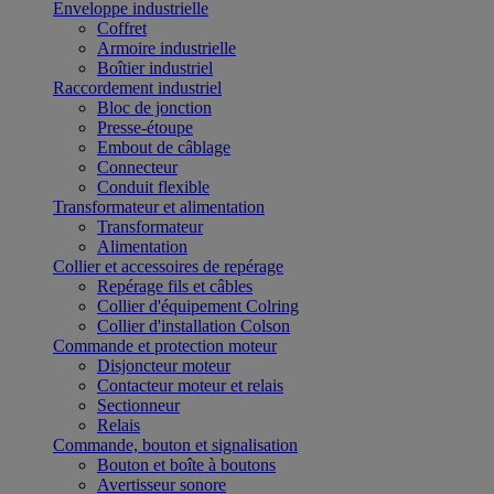
Enveloppe industrielle
Coffret
Armoire industrielle
Boîtier industriel
Raccordement industriel
Bloc de jonction
Presse-étoupe
Embout de câblage
Connecteur
Conduit flexible
Transformateur et alimentation
Transformateur
Alimentation
Collier et accessoires de repérage
Repérage fils et câbles
Collier d'équipement Colring
Collier d'installation Colson
Commande et protection moteur
Disjoncteur moteur
Contacteur moteur et relais
Sectionneur
Relais
Commande, bouton et signalisation
Bouton et boîte à boutons
Avertisseur sonore