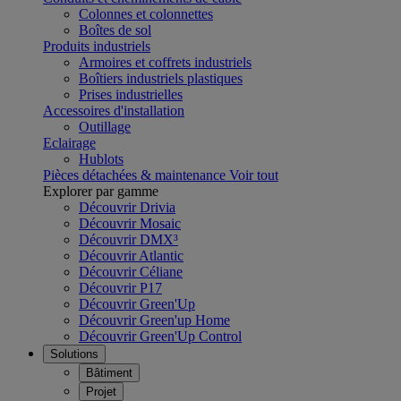
Colonnes et colonnettes
Boîtes de sol
Produits industriels
Armoires et coffrets industriels
Boîtiers industriels plastiques
Prises industrielles
Accessoires d'installation
Outillage
Eclairage
Hublots
Pièces détachées & maintenance
Voir tout
Explorer par gamme
Découvrir Drivia
Découvrir Mosaic
Découvrir DMX³
Découvrir Atlantic
Découvrir Céliane
Découvrir P17
Découvrir Green'Up
Découvrir Green'up Home
Découvrir Green'Up Control
Solutions
Bâtiment
Projet