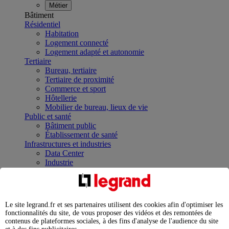
Métier
Bâtiment
Résidentiel
Habitation
Logement connecté
Logement adapté et autonomie
Tertiaire
Bureau, tertiaire
Tertiaire de proximité
Commerce et sport
Hôtellerie
Mobilier de bureau, lieux de vie
Public et santé
Bâtiment public
Établissement de santé
Infrastructures et industries
Data Center
Industrie
Infrastructures
À la une
Contrôler et planifier le fonctionnement des appareils
électriques avec le contacteur connecté
Le site legrand.fr et ses partenaires utilisent des cookies afin d'optimiser les
Répartir et optimiser son tableau électrique
fonctionnalités du site, de vous proposer des vidéos et des remontées de
Legrand Data Center Solutions : concentrer les
contenus de plateformes sociales, à des fins d'analyse de l'audience du site
expertises au service de vos performances