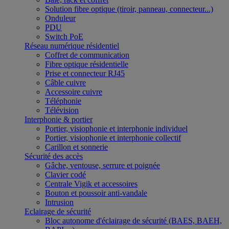
Solution fibre optique (tiroir, panneau, connecteur...)
Onduleur
PDU
Switch PoE
Réseau numérique résidentiel
Coffret de communication
Fibre optique résidentielle
Prise et connecteur RJ45
Câble cuivre
Accessoire cuivre
Téléphonie
Télévision
Interphonie & portier
Portier, visiophonie et interphonie individuel
Portier, visiophonie et interphonie collectif
Carillon et sonnerie
Sécurité des accès
Gâche, ventouse, serrure et poignée
Clavier codé
Centrale Vigik et accessoires
Bouton et poussoir anti-vandale
Intrusion
Eclairage de sécurité
Bloc autonome d'éclairage de sécurité (BAES, BAEH,