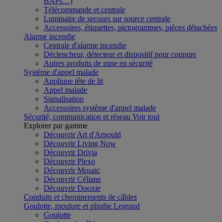
BAPI…)
Télécommande et centrale
Luminaire de secours sur source centrale
Accessoires, étiquettes, pictogrammes, pièces détachées
Alarme incendie
Centrale d'alarme incendie
Déclencheur, détecteur et dispositif pour coupure
Autres produits de mise en sécurité
Système d'appel malade
Applique tête de lit
Appel malade
Signalisation
Accessoires système d'appel malade
Sécurité, communication et réseau
Voir tout
Explorer par gamme
Découvrir Art d'Arnould
Découvrir Living Now
Découvrir Drivia
Découvrir Plexo
Découvrir Mosaic
Découvrir Céliane
Découvrir Dooxie
Conduits et cheminements de câbles
Goulotte, moulure et plinthe Legrand
Goulotte