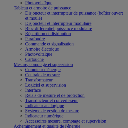
Photovoltaïque
Tableau et armoire de puissance
Disjoncteur et interrupteur de puissance (boîtier ouvert
et moulé)
Disjoncteur et interrupteur modulaire
Bloc différentiel puissance modulaire
Répartition et distribution
Parafoudre
Commande et signalisation
Armoire électrique
Photovoltaïque
Cartouche
Mesure, comptage et supervision
Compteur d'énergie
Centrale de mesure
Transformateur
Logiciel et supervision
Interface
Relais de mesure et de protection
Transducteur et convertisseur
Indicateur analogique
Système de gestion de mesure
Indicateur numérique
Accessoires mesure, comptage et supervision
Acheminement et qualité de l'énergie