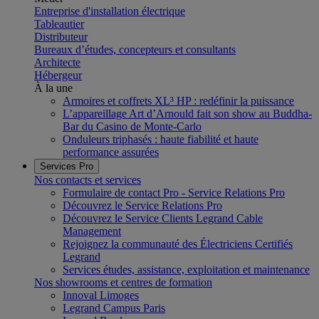
Entreprise d'installation électrique
Tableautier
Distributeur
Bureaux d’études, concepteurs et consultants
Architecte
Hébergeur
À la une
Armoires et coffrets XL³ HP : redéfinir la puissance
L’appareillage Art d’Arnould fait son show au Buddha-
Bar du Casino de Monte-Carlo
Onduleurs triphasés : haute fiabilité et haute
performance assurées
Services Pro
Nos contacts et services
Formulaire de contact Pro - Service Relations Pro
Découvrez le Service Relations Pro
Découvrez le Service Clients Legrand Cable
Management
Rejoignez la communauté des Électriciens Certifiés
Legrand
Services études, assistance, exploitation et maintenance
Nos showrooms et centres de formation
Innoval Limoges
Legrand Campus Paris