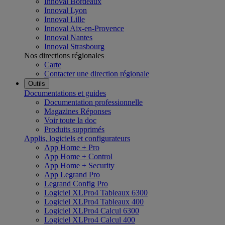
Innoval Bordeaux
Innoval Lyon
Innoval Lille
Innoval Aix-en-Provence
Innoval Nantes
Innoval Strasbourg
Nos directions régionales
Carte
Contacter une direction régionale
Outils
Documentations et guides
Documentation professionnelle
Magazines Réponses
Voir toute la doc
Produits supprimés
Applis, logiciels et configurateurs
App Home + Pro
App Home + Control
App Home + Security
App Legrand Pro
Legrand Config Pro
Logiciel XLPro4 Tableaux 6300
Logiciel XLPro4 Tableaux 400
Logiciel XLPro4 Calcul 6300
Logiciel XLPro4 Calcul 400