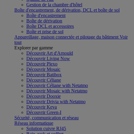
Gestion de la chambre d'hôtel
Boîte d'encastrement, de dérivation, DCL et boîte de sol
Boîte d'encastrement
Boîte de dérivation
Boîte DCL et accessoires
Boîte et prise de sol
Appareillage, maison connectée et pilotage du bâtiment
Voir
tout
Explorer par gamme
Découvrir Art d'Arnould
Découvrir Living Now
Découvrir Plexo
Découvrir Mosaic
Découvrir Batibox
Découvrir Céliane
Découvrir Céliane with Netatmo
Découvrir Mosaic with Netatmo
Découvrir Dooxie
Découvrir Drivia with Netatmo
Découvrir Keva
Découvrir Green-I
Sécurité, communication et réseau
Réseau informatique
Solution cuivre RJ45
Baie, rack et coffret