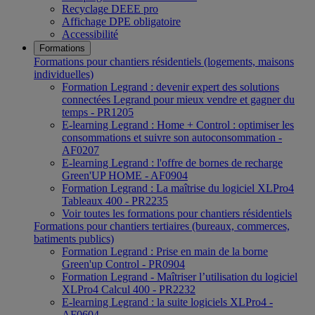
Recyclage DEEE pro
Affichage DPE obligatoire
Accessibilité
Formations
Formations pour chantiers résidentiels (logements, maisons
individuelles)
Formation Legrand : devenir expert des solutions
connectées Legrand pour mieux vendre et gagner du
temps - PR1205
E-learning Legrand : Home + Control : optimiser les
consommations et suivre son autoconsommation -
AF0207
E-learning Legrand : l'offre de bornes de recharge
Green'UP HOME - AF0904
Formation Legrand : La maîtrise du logiciel XLPro4
Tableaux 400 - PR2235
Voir toutes les formations pour chantiers résidentiels
Formations pour chantiers tertiaires (bureaux, commerces,
batiments publics)
Formation Legrand : Prise en main de la borne
Green'up Control - PR0904
Formation Legrand - Maîtriser l’utilisation du logiciel
XLPro4 Calcul 400 - PR2232
E-learning Legrand : la suite logiciels XLPro4 -
AF0604