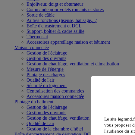
Enjoliveur, doigt et obturateur
Commande pour volets roulants et stores
Sortie de câble
Autres fonctions (liseuse, balisage,...)
Boîte d'encastrement et DCL
Support, boîtier & cadre saillie
Thermostat
Accessoires appareillage maison et bâtiment
Maison connectée
Gestion de l'éclairage
Gestion des ouvrants
Gestion du chauffage, ventilation et climatisation
Mesure de l'énergie
Pilotage des charges
Qualité de l'air
Sécurité du logement
Centralisation des commandes
Accessoires maison connectée
Pilotage du batiment
Gestion de l'éclairage
Gestion des ouvrants
Gestion du chauffage, ventilation et climatisation
Le site legrand.f
Qualité de l'air
vous proposer de
Gestion de la chambre d'hôtel
l'audience du sit
Boîte d'encastrement, de dérivation, DCL et boîte de sol