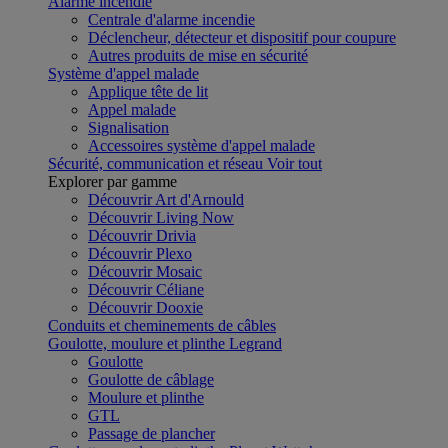
Alarme incendie
Centrale d'alarme incendie
Déclencheur, détecteur et dispositif pour coupure
Autres produits de mise en sécurité
Système d'appel malade
Applique tête de lit
Appel malade
Signalisation
Accessoires système d'appel malade
Sécurité, communication et réseau
Voir tout
Explorer par gamme
Découvrir Art d'Arnould
Découvrir Living Now
Découvrir Drivia
Découvrir Plexo
Découvrir Mosaic
Découvrir Céliane
Découvrir Dooxie
Conduits et cheminements de câbles
Goulotte, moulure et plinthe Legrand
Goulotte
Goulotte de câblage
Moulure et plinthe
GTL
Passage de plancher