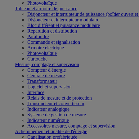
Photovoltaïque
Tableau et armoire de puissance
Disjoncteur et interrupteur de puissance (boîtier ouvert e
Disjoncteur et interrupteur modulaire
Bloc différentiel puissance modulaire
Répartition et distribution
Parafoudre
Commande et signalisation
Armoire électrique
Photovoltaïque
Cartouche
Mesure, comptage et supervision
Compteur d'énergie
Centrale de mesure
Transformateur
Logiciel et supervision
Interface
Relais de mesure et de protection
Transducteur et convertisseur
Indicateur analogique
Système de gestion de mesure
Indicateur numérique
Accessoires mesure, comptage et supervision
Acheminement et qualité de l'énergie
Canalisation préfabriquée