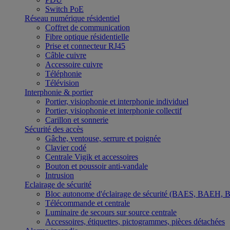
Switch PoE
Réseau numérique résidentiel
Coffret de communication
Fibre optique résidentielle
Prise et connecteur RJ45
Câble cuivre
Accessoire cuivre
Téléphonie
Télévision
Interphonie & portier
Portier, visiophonie et interphonie individuel
Portier, visiophonie et interphonie collectif
Carillon et sonnerie
Sécurité des accès
Gâche, ventouse, serrure et poignée
Clavier codé
Centrale Vigik et accessoires
Bouton et poussoir anti-vandale
Intrusion
Eclairage de sécurité
Bloc autonome d'éclairage de sécurité (BAES, BAEH,
Télécommande et centrale
Luminaire de secours sur source centrale
Accessoires, étiquettes, pictogrammes, pièces détachées