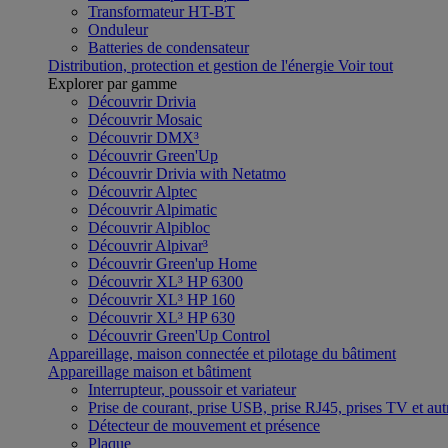
Transformateur HT-BT
Onduleur
Batteries de condensateur
Distribution, protection et gestion de l'énergie
Voir tout
Explorer par gamme
Découvrir Drivia
Découvrir Mosaic
Découvrir DMX³
Découvrir Green'Up
Découvrir Drivia with Netatmo
Découvrir Alptec
Découvrir Alpimatic
Découvrir Alpibloc
Découvrir Alpivar³
Découvrir Green'up Home
Découvrir XL³ HP 6300
Découvrir XL³ HP 160
Découvrir XL³ HP 630
Découvrir Green'Up Control
Appareillage, maison connectée et pilotage du bâtiment
Appareillage maison et bâtiment
Interrupteur, poussoir et variateur
Prise de courant, prise USB, prise RJ45, prises TV et aut
Détecteur de mouvement et présence
Plaque