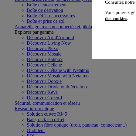
Consultez notre
Boîte d'encastrement
Boîte de dérivation
Vous pouvez gér
Boîte DCL et accessoires
des cookies
.
Boîte et prise de sol
Appareillage, maison connectée et pilotage du bâtiment
Voir to
Explorer par gamme
Découvrir Art d'Arnould
Découvrir Living Now
Découvrir Plexo
Découvrir Mosaic
Découvrir Batibox
Découvrir Céliane
Découvrir Céliane with Netatmo
Découvrir Mosaic with Netatmo
Découvrir Dooxie
Découvrir Drivia with Netatmo
Découvrir Keva
Découvrir Green-I
Sécurité, communication et réseau
Réseau informatique
Solution cuivre RJ45
Baie, rack et coffret
Solution fibre optique (tiroir, panneau, connecteur...)
Onduleur
PDU