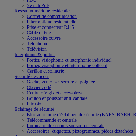
Switch PoE
Réseau numérique résidentiel
Coffret de communication
Fibre optique résidentielle
Prise et connecteur RJ45
Câble cuivre
Accessoire cuivre
Téléphonie
Télévision
Interphonie & portier
Portier, visiophonie et interphonie individuel
Portier, visiophonie et interphonie collectif
Carillon et sonnerie
Sécurité des accès
Gâche, ventouse, serrure et poignée
Clavier codé
Centrale Vigik et accessoires
Bouton et poussoir anti-vandale
Intrusion
Eclairage de sécurité
Bloc autonome d'éclairage de sécurité (BAES, BAEH,
Télécommande et centrale
Luminaire de secours sur source centrale
Accessoires, étiquettes, pictogrammes, pièces détachées