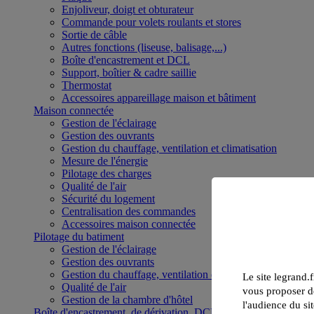
Enjoliveur, doigt et obturateur
Commande pour volets roulants et stores
Sortie de câble
Autres fonctions (liseuse, balisage,...)
Boîte d'encastrement et DCL
Support, boîtier & cadre saillie
Thermostat
Accessoires appareillage maison et bâtiment
Maison connectée
Gestion de l'éclairage
Gestion des ouvrants
Gestion du chauffage, ventilation et climatisation
Mesure de l'énergie
Pilotage des charges
Qualité de l'air
Sécurité du logement
Centralisation des commandes
Accessoires maison connectée
Pilotage du batiment
Gestion de l'éclairage
Gestion des ouvrants
Gestion du chauffage, ventilation et climatisation
Le site legrand.f
Qualité de l'air
vous proposer de
Gestion de la chambre d'hôtel
l'audience du sit
Boîte d'encastrement, de dérivation, DCL et boîte de sol