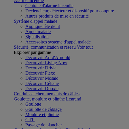
Alarme incendie
Centrale d'alarme incendie
Déclencheur, détecteur et dispositif pour coupure
Autres produits de mise en sécurité
Système d'appel malade
Applique tête de lit
Appel malade
Signalisation
Accessoires système d'appel malade
Sécurité, communication et réseau
Voir tout
Explorer par gamme
Découvrir Art d'Arnould
Découvrir Living Now
Découvrir Drivia
Découvrir Plexo
Découvrir Mosaic
Découvrir Céliane
Découvrir Dooxie
Conduits et cheminements de câbles
Goulotte, moulure et plinthe Legrand
Goulotte
Goulotte de câblage
Moulure et plinthe
GTL
Passage de plancher