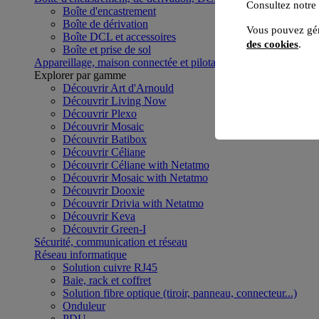
Consultez notre
Boîte d'encastrement
Boîte de dérivation
Vous pouvez gér
Boîte DCL et accessoires
des cookies
.
Boîte et prise de sol
Appareillage, maison connectée et pilotage du bâtiment
Voir to
Explorer par gamme
Découvrir Art d'Arnould
Découvrir Living Now
Découvrir Plexo
Découvrir Mosaic
Découvrir Batibox
Découvrir Céliane
Découvrir Céliane with Netatmo
Découvrir Mosaic with Netatmo
Découvrir Dooxie
Découvrir Drivia with Netatmo
Découvrir Keva
Découvrir Green-I
Sécurité, communication et réseau
Réseau informatique
Solution cuivre RJ45
Baie, rack et coffret
Solution fibre optique (tiroir, panneau, connecteur...)
Onduleur
PDU