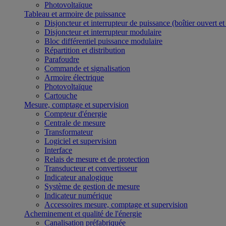
Photovoltaïque
Tableau et armoire de puissance
Disjoncteur et interrupteur de puissance (boîtier ouvert e
Disjoncteur et interrupteur modulaire
Bloc différentiel puissance modulaire
Répartition et distribution
Parafoudre
Commande et signalisation
Armoire électrique
Photovoltaïque
Cartouche
Mesure, comptage et supervision
Compteur d'énergie
Centrale de mesure
Transformateur
Logiciel et supervision
Interface
Relais de mesure et de protection
Transducteur et convertisseur
Indicateur analogique
Système de gestion de mesure
Indicateur numérique
Accessoires mesure, comptage et supervision
Acheminement et qualité de l'énergie
Canalisation préfabriquée