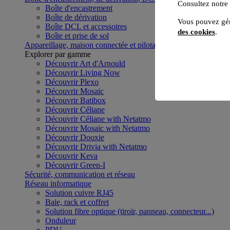
Consultez notre
Boîte d'encastrement
Boîte de dérivation
Vous pouvez gér
Boîte DCL et accessoires
des cookies
.
Boîte et prise de sol
Appareillage, maison connectée et pilotage du bâtiment
Voir to
Explorer par gamme
Découvrir Art d'Arnould
Découvrir Living Now
Découvrir Plexo
Découvrir Mosaic
Découvrir Batibox
Découvrir Céliane
Découvrir Céliane with Netatmo
Découvrir Mosaic with Netatmo
Découvrir Dooxie
Découvrir Drivia with Netatmo
Découvrir Keva
Découvrir Green-I
Sécurité, communication et réseau
Réseau informatique
Solution cuivre RJ45
Baie, rack et coffret
Solution fibre optique (tiroir, panneau, connecteur...)
Onduleur
PDU