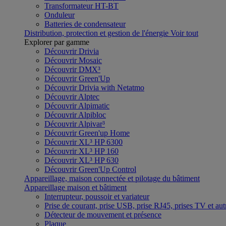
Transformateur HT-BT
Onduleur
Batteries de condensateur
Distribution, protection et gestion de l'énergie
Voir tout
Explorer par gamme
Découvrir Drivia
Découvrir Mosaic
Découvrir DMX³
Découvrir Green'Up
Découvrir Drivia with Netatmo
Découvrir Alptec
Découvrir Alpimatic
Découvrir Alpibloc
Découvrir Alpivar³
Découvrir Green'up Home
Découvrir XL³ HP 6300
Découvrir XL³ HP 160
Découvrir XL³ HP 630
Découvrir Green'Up Control
Appareillage, maison connectée et pilotage du bâtiment
Appareillage maison et bâtiment
Interrupteur, poussoir et variateur
Prise de courant, prise USB, prise RJ45, prises TV et aut
Détecteur de mouvement et présence
Plaque