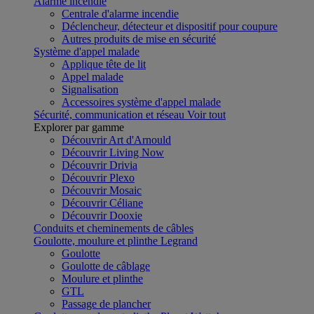
Alarme incendie
Centrale d'alarme incendie
Déclencheur, détecteur et dispositif pour coupure
Autres produits de mise en sécurité
Système d'appel malade
Applique tête de lit
Appel malade
Signalisation
Accessoires système d'appel malade
Sécurité, communication et réseau
Voir tout
Explorer par gamme
Découvrir Art d'Arnould
Découvrir Living Now
Découvrir Drivia
Découvrir Plexo
Découvrir Mosaic
Découvrir Céliane
Découvrir Dooxie
Conduits et cheminements de câbles
Goulotte, moulure et plinthe Legrand
Goulotte
Goulotte de câblage
Moulure et plinthe
GTL
Passage de plancher