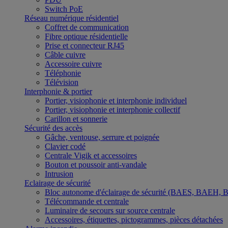
Switch PoE
Réseau numérique résidentiel
Coffret de communication
Fibre optique résidentielle
Prise et connecteur RJ45
Câble cuivre
Accessoire cuivre
Téléphonie
Télévision
Interphonie & portier
Portier, visiophonie et interphonie individuel
Portier, visiophonie et interphonie collectif
Carillon et sonnerie
Sécurité des accès
Gâche, ventouse, serrure et poignée
Clavier codé
Centrale Vigik et accessoires
Bouton et poussoir anti-vandale
Intrusion
Eclairage de sécurité
Bloc autonome d'éclairage de sécurité (BAES, BAEH,
Télécommande et centrale
Luminaire de secours sur source centrale
Accessoires, étiquettes, pictogrammes, pièces détachées