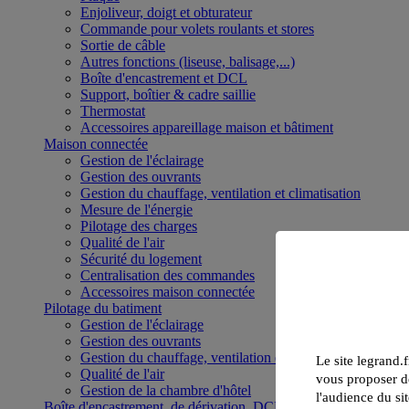
Enjoliveur, doigt et obturateur
Commande pour volets roulants et stores
Sortie de câble
Autres fonctions (liseuse, balisage,...)
Boîte d'encastrement et DCL
Support, boîtier & cadre saillie
Thermostat
Accessoires appareillage maison et bâtiment
Maison connectée
Gestion de l'éclairage
Gestion des ouvrants
Gestion du chauffage, ventilation et climatisation
Mesure de l'énergie
Pilotage des charges
Qualité de l'air
Sécurité du logement
Centralisation des commandes
Accessoires maison connectée
Pilotage du batiment
Gestion de l'éclairage
Gestion des ouvrants
Gestion du chauffage, ventilation et climatisation
Le site legrand.f
Qualité de l'air
vous proposer de
Gestion de la chambre d'hôtel
l'audience du sit
Boîte d'encastrement, de dérivation, DCL et boîte de sol