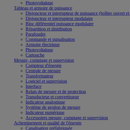
Photovoltaïque
Tableau et armoire de puissance
Disjoncteur et interrupteur de puissance (boîtier ouvert e
Disjoncteur et interrupteur modulaire
Bloc différentiel puissance modulaire
Répartition et distribution
Parafoudre
Commande et signalisation
Armoire électrique
Photovoltaïque
Cartouche
Mesure, comptage et supervision
Compteur d'énergie
Centrale de mesure
Transformateur
Logiciel et supervision
Interface
Relais de mesure et de protection
Transducteur et convertisseur
Indicateur analogique
Système de gestion de mesure
Indicateur numérique
Accessoires mesure, comptage et supervision
Acheminement et qualité de l'énergie
Canalisation préfabriquée