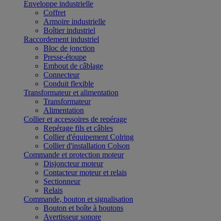
Enveloppe industrielle
Coffret
Armoire industrielle
Boîtier industriel
Raccordement industriel
Bloc de jonction
Presse-étoupe
Embout de câblage
Connecteur
Conduit flexible
Transformateur et alimentation
Transformateur
Alimentation
Collier et accessoires de repérage
Repérage fils et câbles
Collier d'équipement Colring
Collier d'installation Colson
Commande et protection moteur
Disjoncteur moteur
Contacteur moteur et relais
Sectionneur
Relais
Commande, bouton et signalisation
Bouton et boîte à boutons
Avertisseur sonore