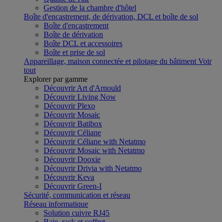
Gestion de la chambre d'hôtel
Boîte d'encastrement, de dérivation, DCL et boîte de sol
Boîte d'encastrement
Boîte de dérivation
Boîte DCL et accessoires
Boîte et prise de sol
Appareillage, maison connectée et pilotage du bâtiment
Voir
tout
Explorer par gamme
Découvrir Art d'Arnould
Découvrir Living Now
Découvrir Plexo
Découvrir Mosaic
Découvrir Batibox
Découvrir Céliane
Découvrir Céliane with Netatmo
Découvrir Mosaic with Netatmo
Découvrir Dooxie
Découvrir Drivia with Netatmo
Découvrir Keva
Découvrir Green-I
Sécurité, communication et réseau
Réseau informatique
Solution cuivre RJ45
Baie, rack et coffret