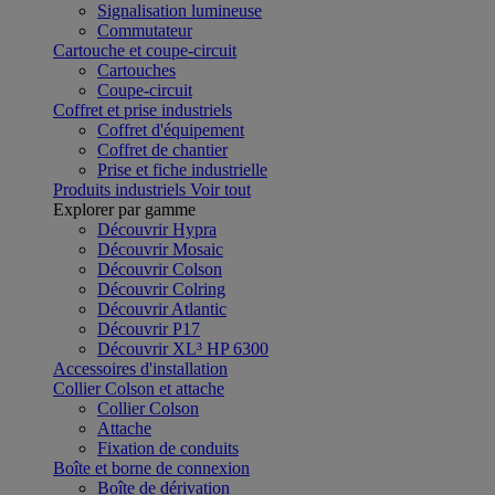
Signalisation lumineuse
Commutateur
Cartouche et coupe-circuit
Cartouches
Coupe-circuit
Coffret et prise industriels
Coffret d'équipement
Coffret de chantier
Prise et fiche industrielle
Produits industriels
Voir tout
Explorer par gamme
Découvrir Hypra
Découvrir Mosaic
Découvrir Colson
Découvrir Colring
Découvrir Atlantic
Découvrir P17
Découvrir XL³ HP 6300
Accessoires d'installation
Collier Colson et attache
Collier Colson
Attache
Fixation de conduits
Boîte et borne de connexion
Boîte de dérivation