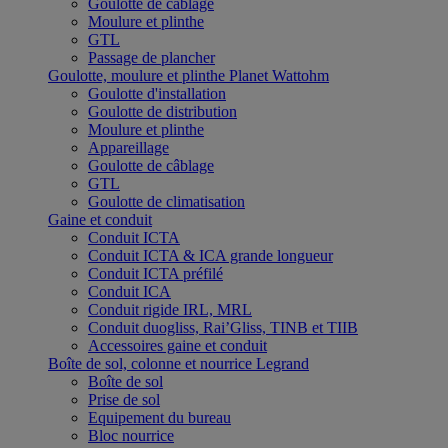
Goulotte de câblage
Moulure et plinthe
GTL
Passage de plancher
Goulotte, moulure et plinthe Planet Wattohm
Goulotte d'installation
Goulotte de distribution
Moulure et plinthe
Appareillage
Goulotte de câblage
GTL
Goulotte de climatisation
Gaine et conduit
Conduit ICTA
Conduit ICTA & ICA grande longueur
Conduit ICTA préfilé
Conduit ICA
Conduit rigide IRL, MRL
Conduit duogliss, Rai’Gliss, TINB et TIIB
Accessoires gaine et conduit
Boîte de sol, colonne et nourrice Legrand
Boîte de sol
Prise de sol
Equipement du bureau
Bloc nourrice