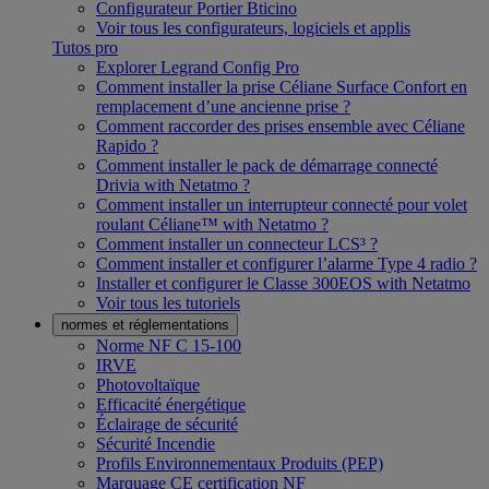
Configurateur Portier Bticino
Voir tous les configurateurs, logiciels et applis
Tutos pro
Explorer Legrand Config Pro
Comment installer la prise Céliane Surface Confort en
remplacement d’une ancienne prise ?
Comment raccorder des prises ensemble avec Céliane
Rapido ?
Comment installer le pack de démarrage connecté
Drivia with Netatmo ?
Comment installer un interrupteur connecté pour volet
roulant Céliane™ with Netatmo ?
Comment installer un connecteur LCS³ ?
Comment installer et configurer l’alarme Type 4 radio ?
Installer et configurer le Classe 300EOS with Netatmo
Voir tous les tutoriels
normes et réglementations
Norme NF C 15-100
IRVE
Photovoltaïque
Efficacité énergétique
Éclairage de sécurité
Sécurité Incendie
Profils Environnementaux Produits (PEP)
Marquage CE certification NF