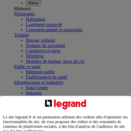
Métier
Bâtiment
Résidentiel
Habitation
Logement connecté
Logement adapté et autonomie
Tertiaire
Bureau, tertiaire
Tertiaire de proximité
Commerce et sport
Hôtellerie
Mobilier de bureau, lieux de vie
Public et santé
Bâtiment public
Établissement de santé
Infrastructures et industries
Data Center
Industrie
Infrastructures
À la une
Contrôler et planifier le fonctionnement des appareils
électriques avec le contacteur connecté
Le site legrand.fr et ses partenaires utilisent des cookies afin d'optimiser les
Répartir et optimiser son tableau électrique
fonctionnalités du site, de vous proposer des vidéos et des remontées de
Legrand Data Center Solutions : concentrer les
contenus de plateformes sociales, à des fins d'analyse de l'audience du site
expertises au service de vos performances