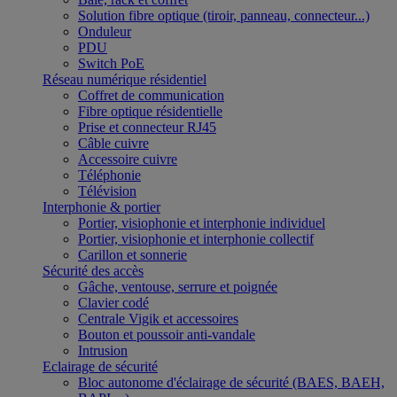
Solution fibre optique (tiroir, panneau, connecteur...)
Onduleur
PDU
Switch PoE
Réseau numérique résidentiel
Coffret de communication
Fibre optique résidentielle
Prise et connecteur RJ45
Câble cuivre
Accessoire cuivre
Téléphonie
Télévision
Interphonie & portier
Portier, visiophonie et interphonie individuel
Portier, visiophonie et interphonie collectif
Carillon et sonnerie
Sécurité des accès
Gâche, ventouse, serrure et poignée
Clavier codé
Centrale Vigik et accessoires
Bouton et poussoir anti-vandale
Intrusion
Eclairage de sécurité
Bloc autonome d'éclairage de sécurité (BAES, BAEH,