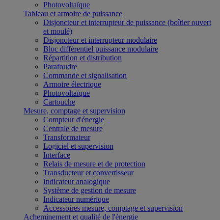
Photovoltaïque
Tableau et armoire de puissance
Disjoncteur et interrupteur de puissance (boîtier ouvert
et moulé)
Disjoncteur et interrupteur modulaire
Bloc différentiel puissance modulaire
Répartition et distribution
Parafoudre
Commande et signalisation
Armoire électrique
Photovoltaïque
Cartouche
Mesure, comptage et supervision
Compteur d'énergie
Centrale de mesure
Transformateur
Logiciel et supervision
Interface
Relais de mesure et de protection
Transducteur et convertisseur
Indicateur analogique
Système de gestion de mesure
Indicateur numérique
Accessoires mesure, comptage et supervision
Acheminement et qualité de l'énergie