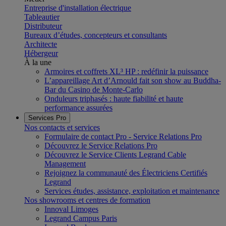
Entreprise d'installation électrique
Tableautier
Distributeur
Bureaux d’études, concepteurs et consultants
Architecte
Hébergeur
À la une
Armoires et coffrets XL³ HP : redéfinir la puissance
L’appareillage Art d’Arnould fait son show au Buddha-
Bar du Casino de Monte-Carlo
Onduleurs triphasés : haute fiabilité et haute
performance assurées
Services Pro
Nos contacts et services
Formulaire de contact Pro - Service Relations Pro
Découvrez le Service Relations Pro
Découvrez le Service Clients Legrand Cable
Management
Rejoignez la communauté des Électriciens Certifiés
Legrand
Services études, assistance, exploitation et maintenance
Nos showrooms et centres de formation
Innoval Limoges
Legrand Campus Paris