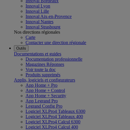
Innoval Bordeaux
Innoval Lyon
Innoval Lille
Innoval Aix-en-Provence
Innoval Nantes
Innoval Strasbourg
Nos directions régionales
Carte
Contacter une direction régionale
Outils
Documentations et guides
Documentation professionnelle
Magazines Réponses
Voir toute la doc
Produits supprimés
Applis, logiciels et configurateurs
App Home + Pro
App Home + Control
App Home + Security
App Legrand Pro
Legrand Config Pro
Logiciel XLPro4 Tableaux 6300
Logiciel XLPro4 Tableaux 400
Logiciel XLPro4 Calcul 6300
Logiciel XLPro4 Calcul 400