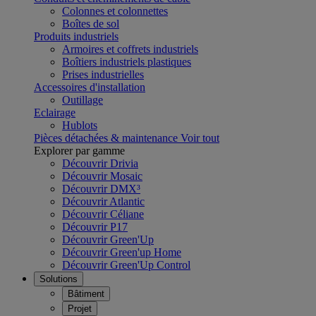
Colonnes et colonnettes
Boîtes de sol
Produits industriels
Armoires et coffrets industriels
Boîtiers industriels plastiques
Prises industrielles
Accessoires d'installation
Outillage
Eclairage
Hublots
Pièces détachées & maintenance
Voir tout
Explorer par gamme
Découvrir Drivia
Découvrir Mosaic
Découvrir DMX³
Découvrir Atlantic
Découvrir Céliane
Découvrir P17
Découvrir Green'Up
Découvrir Green'up Home
Découvrir Green'Up Control
Solutions
Bâtiment
Projet