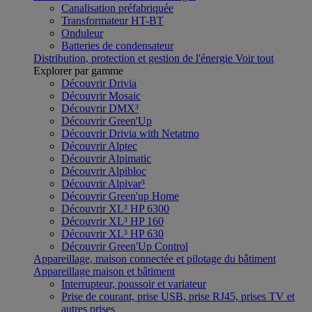
Canalisation préfabriquée
Transformateur HT-BT
Onduleur
Batteries de condensateur
Distribution, protection et gestion de l'énergie
Voir tout
Explorer par gamme
Découvrir Drivia
Découvrir Mosaic
Découvrir DMX³
Découvrir Green'Up
Découvrir Drivia with Netatmo
Découvrir Alptec
Découvrir Alpimatic
Découvrir Alpibloc
Découvrir Alpivar³
Découvrir Green'up Home
Découvrir XL³ HP 6300
Découvrir XL³ HP 160
Découvrir XL³ HP 630
Découvrir Green'Up Control
Appareillage, maison connectée et pilotage du bâtiment
Appareillage maison et bâtiment
Interrupteur, poussoir et variateur
Prise de courant, prise USB, prise RJ45, prises TV et
autres prises