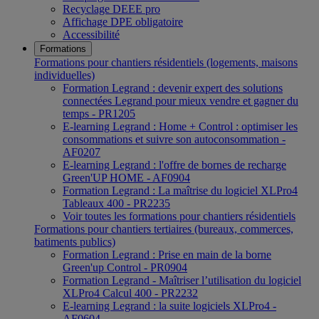
Recyclage DEEE pro
Affichage DPE obligatoire
Accessibilité
Formations
Formations pour chantiers résidentiels (logements, maisons
individuelles)
Formation Legrand : devenir expert des solutions
connectées Legrand pour mieux vendre et gagner du
temps - PR1205
E-learning Legrand : Home + Control : optimiser les
consommations et suivre son autoconsommation -
AF0207
E-learning Legrand : l'offre de bornes de recharge
Green'UP HOME - AF0904
Formation Legrand : La maîtrise du logiciel XLPro4
Tableaux 400 - PR2235
Voir toutes les formations pour chantiers résidentiels
Formations pour chantiers tertiaires (bureaux, commerces,
batiments publics)
Formation Legrand : Prise en main de la borne
Green'up Control - PR0904
Formation Legrand - Maîtriser l’utilisation du logiciel
XLPro4 Calcul 400 - PR2232
E-learning Legrand : la suite logiciels XLPro4 -
AF0604