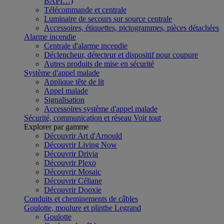
BAPI…)
Télécommande et centrale
Luminaire de secours sur source centrale
Accessoires, étiquettes, pictogrammes, pièces détachées
Alarme incendie
Centrale d'alarme incendie
Déclencheur, détecteur et dispositif pour coupure
Autres produits de mise en sécurité
Système d'appel malade
Applique tête de lit
Appel malade
Signalisation
Accessoires système d'appel malade
Sécurité, communication et réseau
Voir tout
Explorer par gamme
Découvrir Art d'Arnould
Découvrir Living Now
Découvrir Drivia
Découvrir Plexo
Découvrir Mosaic
Découvrir Céliane
Découvrir Dooxie
Conduits et cheminements de câbles
Goulotte, moulure et plinthe Legrand
Goulotte