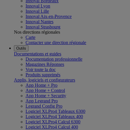
Innoval Bordeaux
Innoval Lyon
Innoval Lille
Innoval Aix-en-Provence
Innoval Nantes
Innoval Strasbourg
Nos directions régionales
Carte
Contacter une direction régionale
Outils
Documentations et guides
Documentation professionnelle
Magazines Réponses
Voir toute la doc
Produits supprimés
Applis, logiciels et configurateurs
App Home + Pro
App Home + Control
App Home + Security
App Legrand Pro
Legrand Config Pro
Logiciel XLPro4 Tableaux 6300
Logiciel XLPro4 Tableaux 400
Logiciel XLPro4 Calcul 6300
Logiciel XLPro4 Calcul 400