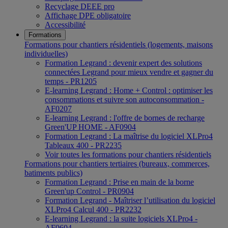
Recyclage DEEE pro
Affichage DPE obligatoire
Accessibilité
Formations
Formations pour chantiers résidentiels (logements, maisons
individuelles)
Formation Legrand : devenir expert des solutions
connectées Legrand pour mieux vendre et gagner du
temps - PR1205
E-learning Legrand : Home + Control : optimiser les
consommations et suivre son autoconsommation -
AF0207
E-learning Legrand : l'offre de bornes de recharge
Green'UP HOME - AF0904
Formation Legrand : La maîtrise du logiciel XLPro4
Tableaux 400 - PR2235
Voir toutes les formations pour chantiers résidentiels
Formations pour chantiers tertiaires (bureaux, commerces,
batiments publics)
Formation Legrand : Prise en main de la borne
Green'up Control - PR0904
Formation Legrand - Maîtriser l’utilisation du logiciel
XLPro4 Calcul 400 - PR2232
E-learning Legrand : la suite logiciels XLPro4 -
AF0604