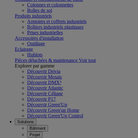
Colonnes et colonnettes
Boîtes de sol
Produits industriels
Armoires et coffrets industriels
Boîtiers industriels plastiques
Prises industrielles
Accessoires d'installation
Outillage
Eclairage
Hublots
Pièces détachées & maintenance
Voir tout
Explorer par gamme
Découvrir Drivia
Découvrir Mosaic
Découvrir DMX³
Découvrir Atlantic
Découvrir Céliane
Découvrir P17
Découvrir Green'Up
Découvrir Green'up Home
Découvrir Green'Up Control
Solutions
Bâtiment
Projet