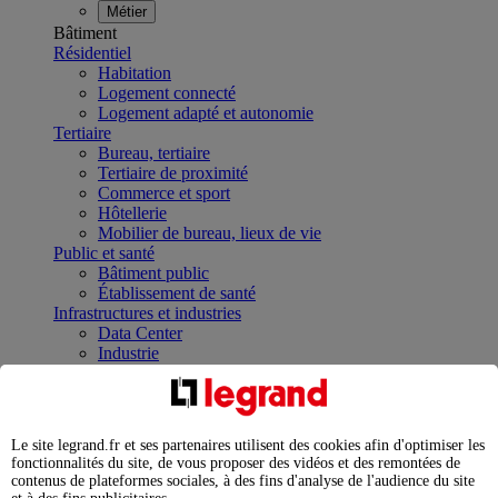
Métier
Bâtiment
Résidentiel
Habitation
Logement connecté
Logement adapté et autonomie
Tertiaire
Bureau, tertiaire
Tertiaire de proximité
Commerce et sport
Hôtellerie
Mobilier de bureau, lieux de vie
Public et santé
Bâtiment public
Établissement de santé
Infrastructures et industries
Data Center
Industrie
Infrastructures
À la une
Contrôler et planifier le fonctionnement des appareils
électriques avec le contacteur connecté
Le site legrand.fr et ses partenaires utilisent des cookies afin d'optimiser les
Répartir et optimiser son tableau électrique
fonctionnalités du site, de vous proposer des vidéos et des remontées de
Legrand Data Center Solutions : concentrer les
contenus de plateformes sociales, à des fins d'analyse de l'audience du site
expertises au service de vos performances