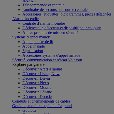
BAPI…)
Télécommande et centrale
Luminaire de secours sur source centrale
Accessoires, étiquettes, pictogrammes, pièces détachées
Alarme incendie
Centrale d'alarme incendie
Déclencheur, détecteur et dispositif pour coupure
Autres produits de mise en sécurité
Système d'appel malade
Applique tête de lit
Appel malade
Signalisation
Accessoires système d'appel malade
Sécurité, communication et réseau
Voir tout
Explorer par gamme
Découvrir Art d'Arnould
Découvrir Living Now
Découvrir Drivia
Découvrir Plexo
Découvrir Mosaic
Découvrir Céliane
Découvrir Dooxie
Conduits et cheminements de câbles
Goulotte, moulure et plinthe Legrand
Goulotte