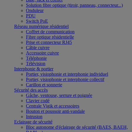
Solution fibre optique (tiroir, panneau, connecteur...)
Onduleur
PDU
Switch PoE
Réseau numérique résidentiel
Coffret de communication
Fibre optique résidentielle
Prise et connecteur RJ45
Câble cuivre
Accessoire cuivre
Téléphonie
Télévision
Interphonie & portier
Portier, visiophonie et interphonie individuel
Portier, visiophonie et interphonie collectif
Carillon et sonnerie
Sécurité des accès
Gâche, ventouse, serrure et poignée
Clavier codé
Centrale Vigik et accessoires
Bouton et poussoir anti-vandale
Intrusion
Eclairage de sécurité
Bloc autonome d'éclairage de sécurité (BAES, BAEH,