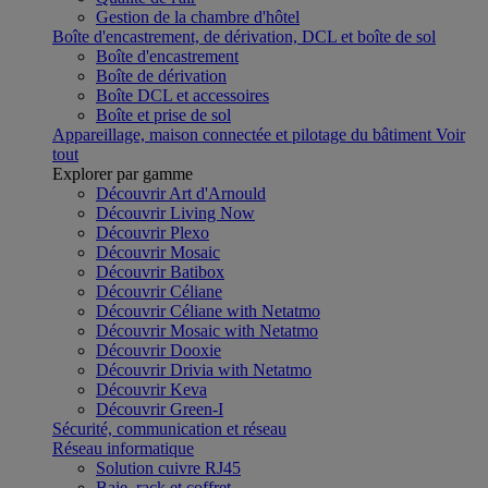
Gestion de la chambre d'hôtel
Boîte d'encastrement, de dérivation, DCL et boîte de sol
Boîte d'encastrement
Boîte de dérivation
Boîte DCL et accessoires
Boîte et prise de sol
Appareillage, maison connectée et pilotage du bâtiment
Voir
tout
Explorer par gamme
Découvrir Art d'Arnould
Découvrir Living Now
Découvrir Plexo
Découvrir Mosaic
Découvrir Batibox
Découvrir Céliane
Découvrir Céliane with Netatmo
Découvrir Mosaic with Netatmo
Découvrir Dooxie
Découvrir Drivia with Netatmo
Découvrir Keva
Découvrir Green-I
Sécurité, communication et réseau
Réseau informatique
Solution cuivre RJ45
Baie, rack et coffret