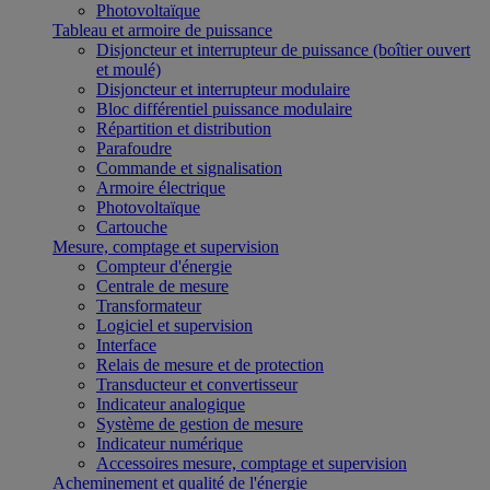
Photovoltaïque
Tableau et armoire de puissance
Disjoncteur et interrupteur de puissance (boîtier ouvert
et moulé)
Disjoncteur et interrupteur modulaire
Bloc différentiel puissance modulaire
Répartition et distribution
Parafoudre
Commande et signalisation
Armoire électrique
Photovoltaïque
Cartouche
Mesure, comptage et supervision
Compteur d'énergie
Centrale de mesure
Transformateur
Logiciel et supervision
Interface
Relais de mesure et de protection
Transducteur et convertisseur
Indicateur analogique
Système de gestion de mesure
Indicateur numérique
Accessoires mesure, comptage et supervision
Acheminement et qualité de l'énergie