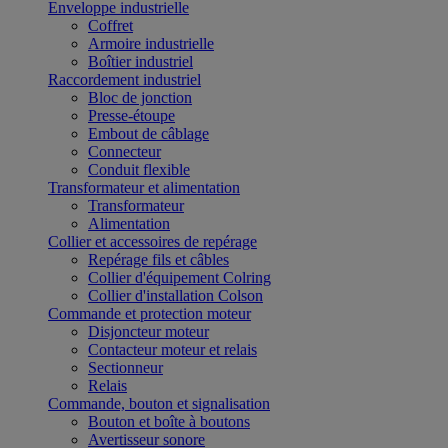
Enveloppe industrielle
Coffret
Armoire industrielle
Boîtier industriel
Raccordement industriel
Bloc de jonction
Presse-étoupe
Embout de câblage
Connecteur
Conduit flexible
Transformateur et alimentation
Transformateur
Alimentation
Collier et accessoires de repérage
Repérage fils et câbles
Collier d'équipement Colring
Collier d'installation Colson
Commande et protection moteur
Disjoncteur moteur
Contacteur moteur et relais
Sectionneur
Relais
Commande, bouton et signalisation
Bouton et boîte à boutons
Avertisseur sonore