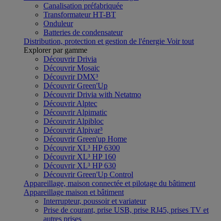
Canalisation préfabriquée
Transformateur HT-BT
Onduleur
Batteries de condensateur
Distribution, protection et gestion de l'énergie
Voir tout
Explorer par gamme
Découvrir Drivia
Découvrir Mosaic
Découvrir DMX³
Découvrir Green'Up
Découvrir Drivia with Netatmo
Découvrir Alptec
Découvrir Alpimatic
Découvrir Alpibloc
Découvrir Alpivar³
Découvrir Green'up Home
Découvrir XL³ HP 6300
Découvrir XL³ HP 160
Découvrir XL³ HP 630
Découvrir Green'Up Control
Appareillage, maison connectée et pilotage du bâtiment
Appareillage maison et bâtiment
Interrupteur, poussoir et variateur
Prise de courant, prise USB, prise RJ45, prises TV et
autres prises