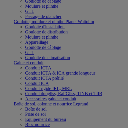
Goulotte de câblage
Moulure et plinthe
GTL
Passage de plancher
Goulotte, moulure et plinthe Planet Wattohm
Goulotte d'installation
Goulotte de distribution
Moulure et plinthe
Appareillage
Goulotte de câblage
GTL
Goulotte de climatisation
Gaine et conduit
Conduit ICTA
Conduit ICTA & ICA grande longueur
Conduit ICTA préfilé
Conduit ICA
Conduit rigide IRL, MRL
Conduit duogliss, Rai’Gliss, TINB et TIIB
Accessoires gaine et conduit
Boîte de sol, colonne et nourrice Legrand
Boîte de sol
Prise de sol
Equipement du bureau
Bloc nourrice