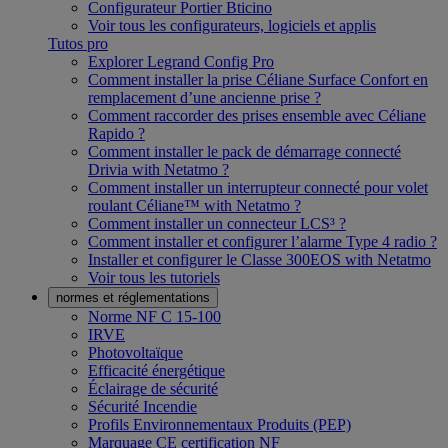
Configurateur Portier Bticino
Voir tous les configurateurs, logiciels et applis
Tutos pro
Explorer Legrand Config Pro
Comment installer la prise Céliane Surface Confort en
remplacement d’une ancienne prise ?
Comment raccorder des prises ensemble avec Céliane
Rapido ?
Comment installer le pack de démarrage connecté
Drivia with Netatmo ?
Comment installer un interrupteur connecté pour volet
roulant Céliane™ with Netatmo ?
Comment installer un connecteur LCS³ ?
Comment installer et configurer l’alarme Type 4 radio ?
Installer et configurer le Classe 300EOS with Netatmo
Voir tous les tutoriels
normes et réglementations
Norme NF C 15-100
IRVE
Photovoltaïque
Efficacité énergétique
Éclairage de sécurité
Sécurité Incendie
Profils Environnementaux Produits (PEP)
Marquage CE certification NF