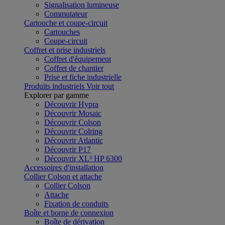
Signalisation lumineuse
Commutateur
Cartouche et coupe-circuit
Cartouches
Coupe-circuit
Coffret et prise industriels
Coffret d'équipement
Coffret de chantier
Prise et fiche industrielle
Produits industriels
Voir tout
Explorer par gamme
Découvrir Hypra
Découvrir Mosaic
Découvrir Colson
Découvrir Colring
Découvrir Atlantic
Découvrir P17
Découvrir XL³ HP 6300
Accessoires d'installation
Collier Colson et attache
Collier Colson
Attache
Fixation de conduits
Boîte et borne de connexion
Boîte de dérivation