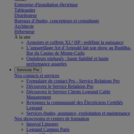
Entreprise d'installation électrique
Tableautier
Distributeur
Bureaux d’études, concepteurs et consultants
Architecte
Hébergeur
À la une
Armoires et coffrets XL³ HP : redéfinir la puissance
L’appareillage Art d’Arnould fait son show au Buddha-
Bar du Casino de Monte-Carlo
Onduleurs triphasés : haute fiabilité et haute
performance assurées
Services Pro
Nos contacts et services
Formulaire de contact Pro - Service Relations Pro
Découvrez le Service Relations Pro
Découvrez le Service Clients Legrand Cable
Management
Rejoignez la communauté des Électriciens Certifiés
Legrand
Services études, assistance, exploitation et maintenance
Nos showrooms et centres de formation
Innoval Limoges
Legrand Campus Paris