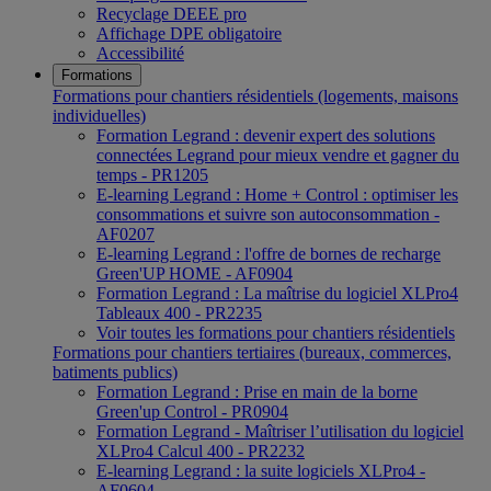
Recyclage DEEE pro
Affichage DPE obligatoire
Accessibilité
Formations
Formations pour chantiers résidentiels (logements, maisons
individuelles)
Formation Legrand : devenir expert des solutions
connectées Legrand pour mieux vendre et gagner du
temps - PR1205
E-learning Legrand : Home + Control : optimiser les
consommations et suivre son autoconsommation -
AF0207
E-learning Legrand : l'offre de bornes de recharge
Green'UP HOME - AF0904
Formation Legrand : La maîtrise du logiciel XLPro4
Tableaux 400 - PR2235
Voir toutes les formations pour chantiers résidentiels
Formations pour chantiers tertiaires (bureaux, commerces,
batiments publics)
Formation Legrand : Prise en main de la borne
Green'up Control - PR0904
Formation Legrand - Maîtriser l’utilisation du logiciel
XLPro4 Calcul 400 - PR2232
E-learning Legrand : la suite logiciels XLPro4 -
AF0604