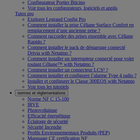
Configurateur Portier Bticino
Voir tous les configurateurs, logiciels et applis
Tutos pro
Explorer Legrand Config Pro
Comment installer la prise Céliane Surface Confort en
remplacement d’une ancienne prise ?
Comment raccorder des prises ensemble avec Céliane
Rapido ?
Comment installer le pack de démarrage connecté
Drivia with Netatmo ?
Comment installer un interrupteur connecté pour volet
roulant Céliane™ with Netatmo ?
Comment installer un connecteur LCS³ ?
Comment installer et configurer l’alarme Type 4 radio ?
Installer et configurer le Classe 300EOS with Netatmo
Voir tous les tutoriels
normes et réglementations
Norme NF C 15-100
IRVE
Photovoltaïque
Efficacité énergétique
Éclairage de sécurité
Sécurité Incendie
Profils Environnementaux Produits (PEP)
Marquage CE certification NF