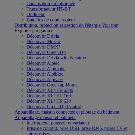
Canalisation préfabriquée
Transformateur HT-BT
Onduleur
Batteries de condensateur
Distribution, protection et gestion de l'énergie
Voir tout
Explorer par gamme
Découvrir Drivia
Découvrir Mosaic
Découvrir DMX³
Découvrir Green'Up
Découvrir Drivia with Netatmo
Découvrir Alptec
Découvrir Alpimatic
Découvrir Alpibloc
Découvrir Alpivar³
Découvrir Green'up Home
Découvrir XL³ HP 6300
Découvrir XL³ HP 160
Découvrir XL³ HP 630
Découvrir Green'Up Control
Appareillage, maison connectée et pilotage du bâtiment
Appareillage maison et bâtiment
Interrupteur, poussoir et variateur
Prise de courant, prise USB, prise RJ45, prises TV et
autres prises