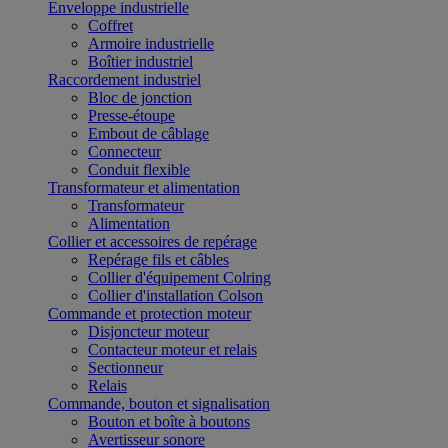
Enveloppe industrielle
Coffret
Armoire industrielle
Boîtier industriel
Raccordement industriel
Bloc de jonction
Presse-étoupe
Embout de câblage
Connecteur
Conduit flexible
Transformateur et alimentation
Transformateur
Alimentation
Collier et accessoires de repérage
Repérage fils et câbles
Collier d'équipement Colring
Collier d'installation Colson
Commande et protection moteur
Disjoncteur moteur
Contacteur moteur et relais
Sectionneur
Relais
Commande, bouton et signalisation
Bouton et boîte à boutons
Avertisseur sonore