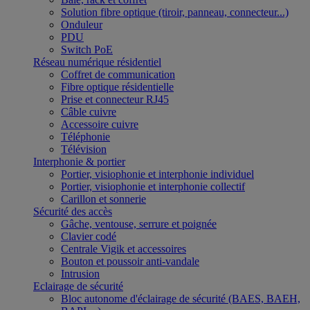
Solution fibre optique (tiroir, panneau, connecteur...)
Onduleur
PDU
Switch PoE
Réseau numérique résidentiel
Coffret de communication
Fibre optique résidentielle
Prise et connecteur RJ45
Câble cuivre
Accessoire cuivre
Téléphonie
Télévision
Interphonie & portier
Portier, visiophonie et interphonie individuel
Portier, visiophonie et interphonie collectif
Carillon et sonnerie
Sécurité des accès
Gâche, ventouse, serrure et poignée
Clavier codé
Centrale Vigik et accessoires
Bouton et poussoir anti-vandale
Intrusion
Eclairage de sécurité
Bloc autonome d'éclairage de sécurité (BAES, BAEH,