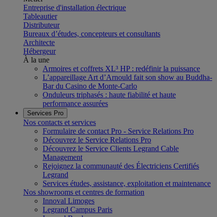
Entreprise d'installation électrique
Tableautier
Distributeur
Bureaux d’études, concepteurs et consultants
Architecte
Hébergeur
À la une
Armoires et coffrets XL³ HP : redéfinir la puissance
L’appareillage Art d’Arnould fait son show au Buddha-
Bar du Casino de Monte-Carlo
Onduleurs triphasés : haute fiabilité et haute
performance assurées
Services Pro
Nos contacts et services
Formulaire de contact Pro - Service Relations Pro
Découvrez le Service Relations Pro
Découvrez le Service Clients Legrand Cable
Management
Rejoignez la communauté des Électriciens Certifiés
Legrand
Services études, assistance, exploitation et maintenance
Nos showrooms et centres de formation
Innoval Limoges
Legrand Campus Paris