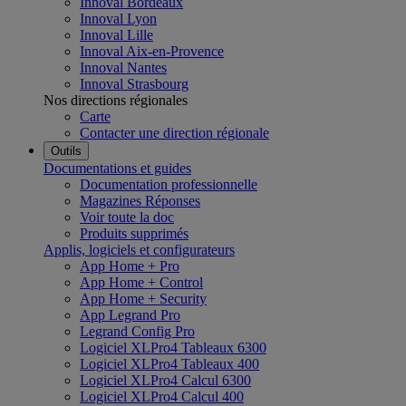
Innoval Bordeaux
Innoval Lyon
Innoval Lille
Innoval Aix-en-Provence
Innoval Nantes
Innoval Strasbourg
Nos directions régionales
Carte
Contacter une direction régionale
Outils
Documentations et guides
Documentation professionnelle
Magazines Réponses
Voir toute la doc
Produits supprimés
Applis, logiciels et configurateurs
App Home + Pro
App Home + Control
App Home + Security
App Legrand Pro
Legrand Config Pro
Logiciel XLPro4 Tableaux 6300
Logiciel XLPro4 Tableaux 400
Logiciel XLPro4 Calcul 6300
Logiciel XLPro4 Calcul 400