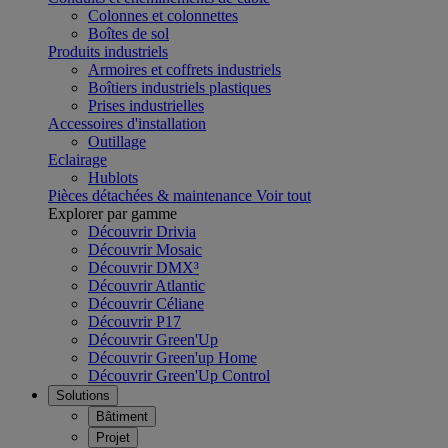
Colonnes et colonnettes
Boîtes de sol
Produits industriels
Armoires et coffrets industriels
Boîtiers industriels plastiques
Prises industrielles
Accessoires d'installation
Outillage
Eclairage
Hublots
Pièces détachées & maintenance
Voir tout
Explorer par gamme
Découvrir Drivia
Découvrir Mosaic
Découvrir DMX³
Découvrir Atlantic
Découvrir Céliane
Découvrir P17
Découvrir Green'Up
Découvrir Green'up Home
Découvrir Green'Up Control
Solutions
Bâtiment
Projet