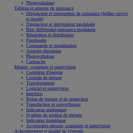
Photovoltaïque
Tableau et armoire de puissance
Disjoncteur et interrupteur de puissance (boîtier ouvert
et moulé)
Disjoncteur et interrupteur modulaire
Bloc différentiel puissance modulaire
Répartition et distribution
Parafoudre
Commande et signalisation
Armoire électrique
Photovoltaïque
Cartouche
Mesure, comptage et supervision
Compteur d'énergie
Centrale de mesure
Transformateur
Logiciel et supervision
Interface
Relais de mesure et de protection
Transducteur et convertisseur
Indicateur analogique
Système de gestion de mesure
Indicateur numérique
Accessoires mesure, comptage et supervision
Acheminement et qualité de l'énergie