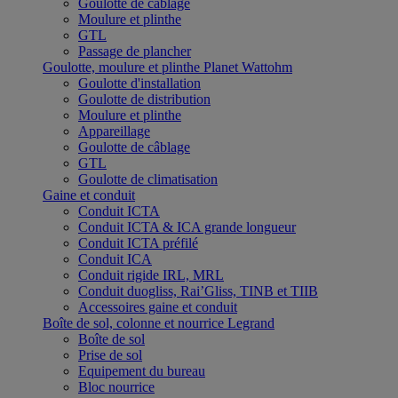
Goulotte de câblage
Moulure et plinthe
GTL
Passage de plancher
Goulotte, moulure et plinthe Planet Wattohm
Goulotte d'installation
Goulotte de distribution
Moulure et plinthe
Appareillage
Goulotte de câblage
GTL
Goulotte de climatisation
Gaine et conduit
Conduit ICTA
Conduit ICTA & ICA grande longueur
Conduit ICTA préfilé
Conduit ICA
Conduit rigide IRL, MRL
Conduit duogliss, Rai’Gliss, TINB et TIIB
Accessoires gaine et conduit
Boîte de sol, colonne et nourrice Legrand
Boîte de sol
Prise de sol
Equipement du bureau
Bloc nourrice