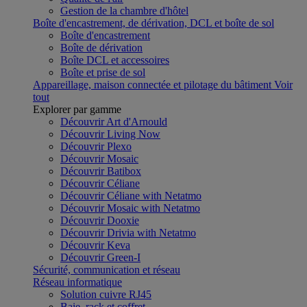
Gestion de la chambre d'hôtel
Boîte d'encastrement, de dérivation, DCL et boîte de sol
Boîte d'encastrement
Boîte de dérivation
Boîte DCL et accessoires
Boîte et prise de sol
Appareillage, maison connectée et pilotage du bâtiment
Voir
tout
Explorer par gamme
Découvrir Art d'Arnould
Découvrir Living Now
Découvrir Plexo
Découvrir Mosaic
Découvrir Batibox
Découvrir Céliane
Découvrir Céliane with Netatmo
Découvrir Mosaic with Netatmo
Découvrir Dooxie
Découvrir Drivia with Netatmo
Découvrir Keva
Découvrir Green-I
Sécurité, communication et réseau
Réseau informatique
Solution cuivre RJ45
Baie, rack et coffret