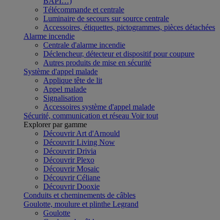
BAPI…)
Télécommande et centrale
Luminaire de secours sur source centrale
Accessoires, étiquettes, pictogrammes, pièces détachées
Alarme incendie
Centrale d'alarme incendie
Déclencheur, détecteur et dispositif pour coupure
Autres produits de mise en sécurité
Système d'appel malade
Applique tête de lit
Appel malade
Signalisation
Accessoires système d'appel malade
Sécurité, communication et réseau
Voir tout
Explorer par gamme
Découvrir Art d'Arnould
Découvrir Living Now
Découvrir Drivia
Découvrir Plexo
Découvrir Mosaic
Découvrir Céliane
Découvrir Dooxie
Conduits et cheminements de câbles
Goulotte, moulure et plinthe Legrand
Goulotte