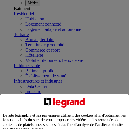
Métier
Bâtiment
Résidentiel
Habitation
Logement connecté
Logement adapté et autonomie
Tertiaire
Bureau, tertiaire
Tertiaire de proximité
Commerce et sport
Hôtellerie
Mobilier de bureau, lieux de vie
Public et santé
Bâtiment public
Établissement de santé
Infrastructures et industries
Data Center
Industrie
Infrastructures
À la une
Contrôler et planifier le fonctionnement des appareils
électriques avec le contacteur connecté
Le site legrand.fr et ses partenaires utilisent des cookies afin d'optimiser les
Répartir et optimiser son tableau électrique
fonctionnalités du site, de vous proposer des vidéos et des remontées de
Legrand Data Center Solutions : concentrer les
contenus de plateformes sociales, à des fins d'analyse de l'audience du site
expertises au service de vos performances