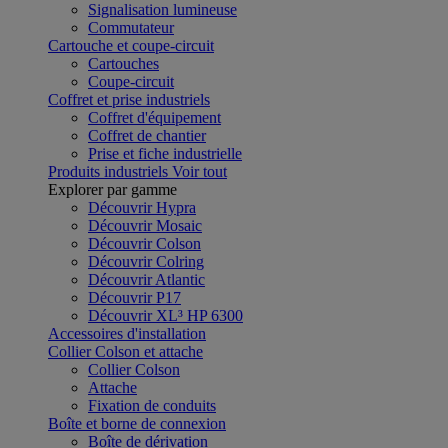
Signalisation lumineuse
Commutateur
Cartouche et coupe-circuit
Cartouches
Coupe-circuit
Coffret et prise industriels
Coffret d'équipement
Coffret de chantier
Prise et fiche industrielle
Produits industriels
Voir tout
Explorer par gamme
Découvrir Hypra
Découvrir Mosaic
Découvrir Colson
Découvrir Colring
Découvrir Atlantic
Découvrir P17
Découvrir XL³ HP 6300
Accessoires d'installation
Collier Colson et attache
Collier Colson
Attache
Fixation de conduits
Boîte et borne de connexion
Boîte de dérivation