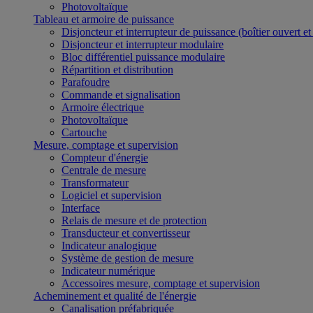
Photovoltaïque
Tableau et armoire de puissance
Disjoncteur et interrupteur de puissance (boîtier ouvert e
Disjoncteur et interrupteur modulaire
Bloc différentiel puissance modulaire
Répartition et distribution
Parafoudre
Commande et signalisation
Armoire électrique
Photovoltaïque
Cartouche
Mesure, comptage et supervision
Compteur d'énergie
Centrale de mesure
Transformateur
Logiciel et supervision
Interface
Relais de mesure et de protection
Transducteur et convertisseur
Indicateur analogique
Système de gestion de mesure
Indicateur numérique
Accessoires mesure, comptage et supervision
Acheminement et qualité de l'énergie
Canalisation préfabriquée