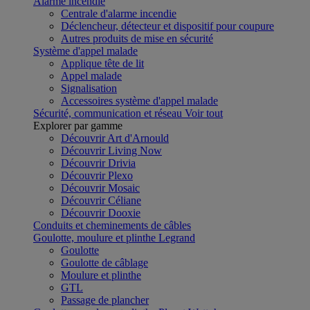
Alarme incendie
Centrale d'alarme incendie
Déclencheur, détecteur et dispositif pour coupure
Autres produits de mise en sécurité
Système d'appel malade
Applique tête de lit
Appel malade
Signalisation
Accessoires système d'appel malade
Sécurité, communication et réseau
Voir tout
Explorer par gamme
Découvrir Art d'Arnould
Découvrir Living Now
Découvrir Drivia
Découvrir Plexo
Découvrir Mosaic
Découvrir Céliane
Découvrir Dooxie
Conduits et cheminements de câbles
Goulotte, moulure et plinthe Legrand
Goulotte
Goulotte de câblage
Moulure et plinthe
GTL
Passage de plancher