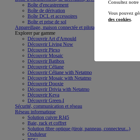
Consultez notre
Boîte d'encastrement
Boîte de dérivation
Vous pouvez gér
Boîte DCL et accessoires
des cookies
.
Boîte et prise de sol
Appareillage, maison connectée et pilotage du bâtiment
Voir to
Explorer par gamme
Découvrir Art d'Arnould
Découvrir Living Now
Découvrir Plexo
Découvrir Mosaic
Découvrir Batibox
Découvrir Céliane
Découvrir Céliane with Netatmo
Découvrir Mosaic with Netatmo
Découvrir Dooxie
Découvrir Drivia with Netatmo
Découvrir Keva
Découvrir Green-I
Sécurité, communication et réseau
Réseau informatique
Solution cuivre RJ45
Baie, rack et coffret
Solution fibre optique (tiroir, panneau, connecteur...)
Onduleur
PDU