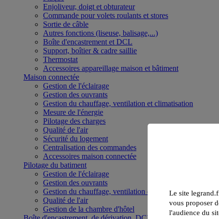
Enjoliveur, doigt et obturateur
Commande pour volets roulants et stores
Sortie de câble
Autres fonctions (liseuse, balisage,...)
Boîte d'encastrement et DCL
Support, boîtier & cadre saillie
Thermostat
Accessoires appareillage maison et bâtiment
Maison connectée
Gestion de l'éclairage
Gestion des ouvrants
Gestion du chauffage, ventilation et climatisation
Mesure de l'énergie
Pilotage des charges
Qualité de l'air
Sécurité du logement
Centralisation des commandes
Accessoires maison connectée
Pilotage du batiment
Gestion de l'éclairage
Gestion des ouvrants
Gestion du chauffage, ventilation et climatisation
Le site legrand.f
Qualité de l'air
vous proposer de
Gestion de la chambre d'hôtel
l'audience du sit
Boîte d'encastrement, de dérivation, DCL et boîte de sol