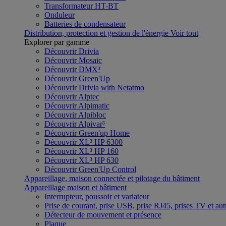
Transformateur HT-BT
Onduleur
Batteries de condensateur
Distribution, protection et gestion de l'énergie
Voir tout
Explorer par gamme
Découvrir Drivia
Découvrir Mosaic
Découvrir DMX³
Découvrir Green'Up
Découvrir Drivia with Netatmo
Découvrir Alptec
Découvrir Alpimatic
Découvrir Alpibloc
Découvrir Alpivar³
Découvrir Green'up Home
Découvrir XL³ HP 6300
Découvrir XL³ HP 160
Découvrir XL³ HP 630
Découvrir Green'Up Control
Appareillage, maison connectée et pilotage du bâtiment
Appareillage maison et bâtiment
Interrupteur, poussoir et variateur
Prise de courant, prise USB, prise RJ45, prises TV et aut
Détecteur de mouvement et présence
Plaque