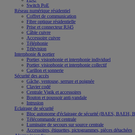
Switch PoE
Réseau numérique résidentiel
Coffret de communication
Fibre optique résidentielle
Prise et connecteur RJ45
Câble cuivre
Accessoire cuivre
Téléphonie
Télévision
Interphonie & portier
Portier, visiophonie et interphonie individuel
Portier, visiophonie et interphonie collectif
Carillon et sonnerie
Sécurité des accès
Gâche, ventouse, serrure et poignée
Clavier codé
Centrale Vigik et accessoires
Bouton et poussoir anti-vandale
Intrusion
Eclairage de sécurité
Bloc autonome d'éclairage de sécurité (BAES, BAEH,
Télécommande et centrale
Luminaire de secours sur source centrale
Accessoires, étiquettes, pictogrammes, pièces détachées