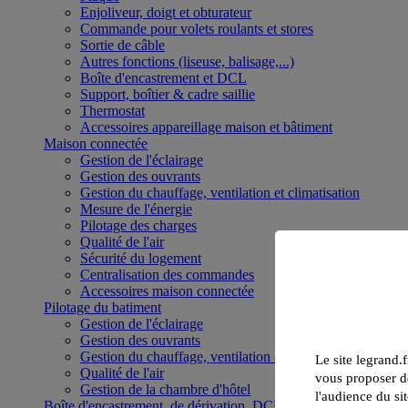
Enjoliveur, doigt et obturateur
Commande pour volets roulants et stores
Sortie de câble
Autres fonctions (liseuse, balisage,...)
Boîte d'encastrement et DCL
Support, boîtier & cadre saillie
Thermostat
Accessoires appareillage maison et bâtiment
Maison connectée
Gestion de l'éclairage
Gestion des ouvrants
Gestion du chauffage, ventilation et climatisation
Mesure de l'énergie
Pilotage des charges
Qualité de l'air
Sécurité du logement
Centralisation des commandes
Accessoires maison connectée
Pilotage du batiment
Gestion de l'éclairage
Gestion des ouvrants
Gestion du chauffage, ventilation et climatisation
Le site legrand.f
Qualité de l'air
vous proposer de
Gestion de la chambre d'hôtel
l'audience du sit
Boîte d'encastrement, de dérivation, DCL et boîte de sol