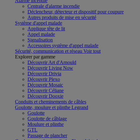
Alarme incendie
Centrale d'alarme incendie
Déclencheur, détecteur et dispositif pour coupure
Autres produits de mise en sécurité
Système d'appel malade
Applique tête de lit
Appel malade
Signalisation
Accessoires système d'appel malade
Sécurité, communication et réseau
Voir tout
Explorer par gamme
Découvrir Art d'Arnould
Découvrir Living Now
Découvrir Drivia
Découvrir Plexo
Découvrir Mosaic
Découvrir Céliane
Découvrir Dooxie
Conduits et cheminements de câbles
Goulotte, moulure et plinthe Legrand
Goulotte
Goulotte de câblage
Moulure et plinthe
GTL
Passage de plancher