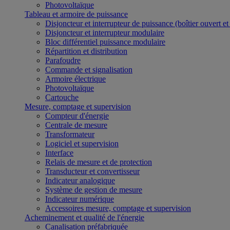
Photovoltaïque
Tableau et armoire de puissance
Disjoncteur et interrupteur de puissance (boîtier ouvert e
Disjoncteur et interrupteur modulaire
Bloc différentiel puissance modulaire
Répartition et distribution
Parafoudre
Commande et signalisation
Armoire électrique
Photovoltaïque
Cartouche
Mesure, comptage et supervision
Compteur d'énergie
Centrale de mesure
Transformateur
Logiciel et supervision
Interface
Relais de mesure et de protection
Transducteur et convertisseur
Indicateur analogique
Système de gestion de mesure
Indicateur numérique
Accessoires mesure, comptage et supervision
Acheminement et qualité de l'énergie
Canalisation préfabriquée