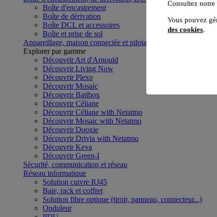
Consultez notre
Boîte d'encastrement
Boîte de dérivation
Vous pouvez gér
Boîte DCL et accessoires
des cookies
.
Boîte et prise de sol
Appareillage, maison connectée et pilotage du bâtiment
Voir to
Explorer par gamme
Découvrir Art d'Arnould
Découvrir Living Now
Découvrir Plexo
Découvrir Mosaic
Découvrir Batibox
Découvrir Céliane
Découvrir Céliane with Netatmo
Découvrir Mosaic with Netatmo
Découvrir Dooxie
Découvrir Drivia with Netatmo
Découvrir Keva
Découvrir Green-I
Sécurité, communication et réseau
Réseau informatique
Solution cuivre RJ45
Baie, rack et coffret
Solution fibre optique (tiroir, panneau, connecteur...)
Onduleur
PDU