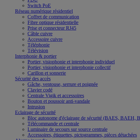
Switch PoE
Réseau numérique résidentiel
Coffret de communication
Fibre optique résidentielle
Prise et connecteur RJ45
Câble cuivre
Accessoire cuivre
Téléphonie
Télévision
Interphonie & portier
Portier, visiophonie et interphonie individuel
Portier, visiophonie et interphonie collectif
Carillon et sonnerie
Sécurité des accès
Gâche, ventouse, serrure et poignée
Clavier codé
Centrale Vigik et accessoires
Bouton et poussoir anti-vandale
Intrusion
Eclairage de sécurité
Bloc autonome d'éclairage de sécurité (BAES, BAEH,
Télécommande et centrale
Luminaire de secours sur source centrale
Accessoires, étiquettes, pictogrammes, pièces détachées