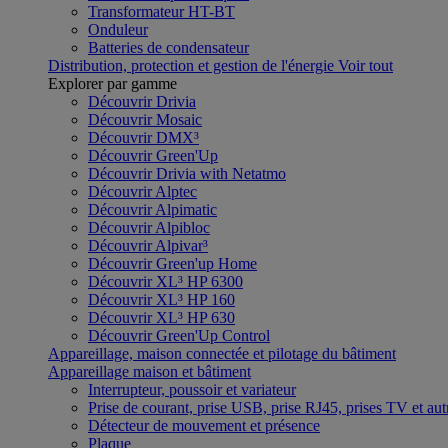
Transformateur HT-BT
Onduleur
Batteries de condensateur
Distribution, protection et gestion de l'énergie
Voir tout
Explorer par gamme
Découvrir Drivia
Découvrir Mosaic
Découvrir DMX³
Découvrir Green'Up
Découvrir Drivia with Netatmo
Découvrir Alptec
Découvrir Alpimatic
Découvrir Alpibloc
Découvrir Alpivar³
Découvrir Green'up Home
Découvrir XL³ HP 6300
Découvrir XL³ HP 160
Découvrir XL³ HP 630
Découvrir Green'Up Control
Appareillage, maison connectée et pilotage du bâtiment
Appareillage maison et bâtiment
Interrupteur, poussoir et variateur
Prise de courant, prise USB, prise RJ45, prises TV et aut
Détecteur de mouvement et présence
Plaque