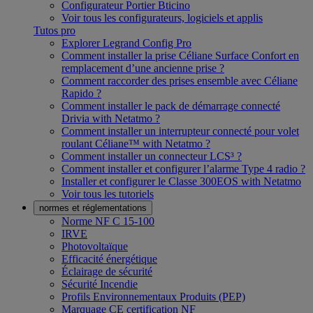
Configurateur Portier Bticino
Voir tous les configurateurs, logiciels et applis
Tutos pro
Explorer Legrand Config Pro
Comment installer la prise Céliane Surface Confort en
remplacement d’une ancienne prise ?
Comment raccorder des prises ensemble avec Céliane
Rapido ?
Comment installer le pack de démarrage connecté
Drivia with Netatmo ?
Comment installer un interrupteur connecté pour volet
roulant Céliane™ with Netatmo ?
Comment installer un connecteur LCS³ ?
Comment installer et configurer l’alarme Type 4 radio ?
Installer et configurer le Classe 300EOS with Netatmo
Voir tous les tutoriels
normes et réglementations
Norme NF C 15-100
IRVE
Photovoltaïque
Efficacité énergétique
Éclairage de sécurité
Sécurité Incendie
Profils Environnementaux Produits (PEP)
Marquage CE certification NF