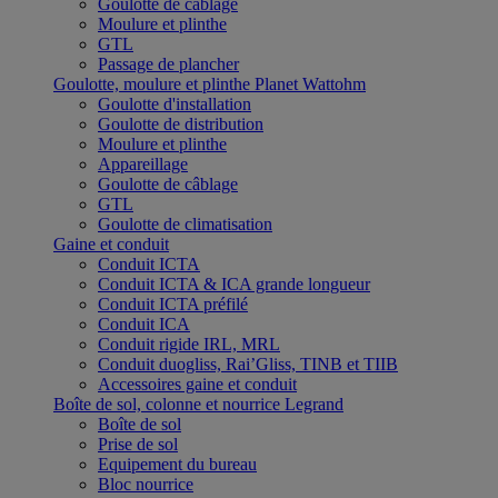
Goulotte de câblage
Moulure et plinthe
GTL
Passage de plancher
Goulotte, moulure et plinthe Planet Wattohm
Goulotte d'installation
Goulotte de distribution
Moulure et plinthe
Appareillage
Goulotte de câblage
GTL
Goulotte de climatisation
Gaine et conduit
Conduit ICTA
Conduit ICTA & ICA grande longueur
Conduit ICTA préfilé
Conduit ICA
Conduit rigide IRL, MRL
Conduit duogliss, Rai’Gliss, TINB et TIIB
Accessoires gaine et conduit
Boîte de sol, colonne et nourrice Legrand
Boîte de sol
Prise de sol
Equipement du bureau
Bloc nourrice