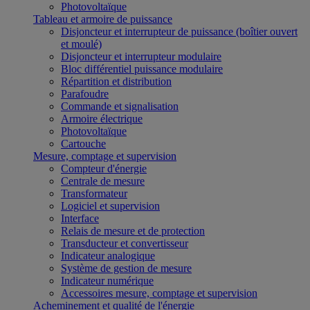
Photovoltaïque
Tableau et armoire de puissance
Disjoncteur et interrupteur de puissance (boîtier ouvert
et moulé)
Disjoncteur et interrupteur modulaire
Bloc différentiel puissance modulaire
Répartition et distribution
Parafoudre
Commande et signalisation
Armoire électrique
Photovoltaïque
Cartouche
Mesure, comptage et supervision
Compteur d'énergie
Centrale de mesure
Transformateur
Logiciel et supervision
Interface
Relais de mesure et de protection
Transducteur et convertisseur
Indicateur analogique
Système de gestion de mesure
Indicateur numérique
Accessoires mesure, comptage et supervision
Acheminement et qualité de l'énergie