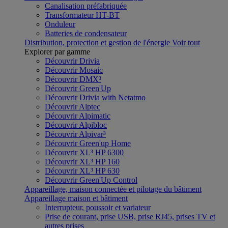
Canalisation préfabriquée
Transformateur HT-BT
Onduleur
Batteries de condensateur
Distribution, protection et gestion de l'énergie
Voir tout
Explorer par gamme
Découvrir Drivia
Découvrir Mosaic
Découvrir DMX³
Découvrir Green'Up
Découvrir Drivia with Netatmo
Découvrir Alptec
Découvrir Alpimatic
Découvrir Alpibloc
Découvrir Alpivar³
Découvrir Green'up Home
Découvrir XL³ HP 6300
Découvrir XL³ HP 160
Découvrir XL³ HP 630
Découvrir Green'Up Control
Appareillage, maison connectée et pilotage du bâtiment
Appareillage maison et bâtiment
Interrupteur, poussoir et variateur
Prise de courant, prise USB, prise RJ45, prises TV et
autres prises