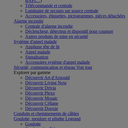
BAPI…)
Télécommande et centrale
Luminaire de secours sur source centrale
Accessoires, étiquettes, pictogrammes, pièces détachées
Alarme incendie
Centrale d'alarme incendie
Déclencheur, détecteur et dispositif pour coupure
Autres produits de mise en sécurité
Système d'appel malade
Applique tête de lit
Appel malade
Signalisation
Accessoires système d'appel malade
Sécurité, communication et réseau
Voir tout
Explorer par gamme
Découvrir Art d'Arnould
Découvrir Living Now
Découvrir Drivia
Découvrir Plexo
Découvrir Mosaic
Découvrir Céliane
Découvrir Dooxie
Conduits et cheminements de câbles
Goulotte, moulure et plinthe Legrand
Goulotte