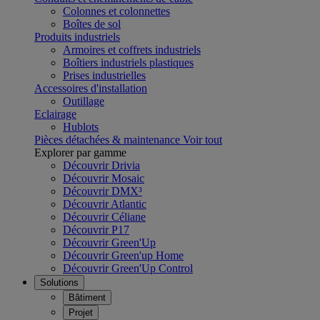
Colonnes et colonnettes
Boîtes de sol
Produits industriels
Armoires et coffrets industriels
Boîtiers industriels plastiques
Prises industrielles
Accessoires d'installation
Outillage
Eclairage
Hublots
Pièces détachées & maintenance
Voir tout
Explorer par gamme
Découvrir Drivia
Découvrir Mosaic
Découvrir DMX³
Découvrir Atlantic
Découvrir Céliane
Découvrir P17
Découvrir Green'Up
Découvrir Green'up Home
Découvrir Green'Up Control
Solutions
Bâtiment
Projet