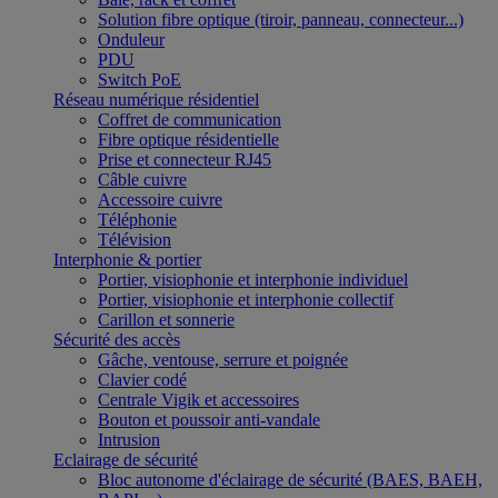
Solution fibre optique (tiroir, panneau, connecteur...)
Onduleur
PDU
Switch PoE
Réseau numérique résidentiel
Coffret de communication
Fibre optique résidentielle
Prise et connecteur RJ45
Câble cuivre
Accessoire cuivre
Téléphonie
Télévision
Interphonie & portier
Portier, visiophonie et interphonie individuel
Portier, visiophonie et interphonie collectif
Carillon et sonnerie
Sécurité des accès
Gâche, ventouse, serrure et poignée
Clavier codé
Centrale Vigik et accessoires
Bouton et poussoir anti-vandale
Intrusion
Eclairage de sécurité
Bloc autonome d'éclairage de sécurité (BAES, BAEH,