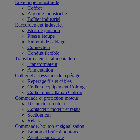
Enveloppe industrielle
Coffret
Armoire industrielle
Boîtier industriel
Raccordement industriel
Bloc de jonction
Presse-étoupe
Embout de câblage
Connecteur
Conduit flexible
Transformateur et alimentation
Transformateur
Alimentation
Collier et accessoires de repérage
Repérage fils et câbles
Collier d'équipement Colring
Collier d'installation Colson
Commande et protection moteur
Disjoncteur moteur
Contacteur moteur et relais
Sectionneur
Relais
Commande, bouton et signalisation
Bouton et boîte à boutons
Avertisseur sonore