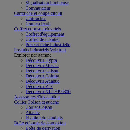
Signalisation lumineuse
Commutateur
Cartouche et coupe-circuit
Cartouches
Coupe-circuit
Coffret et prise industriels
Coffret d'équipement
Coffret de chantier
Prise et fiche industrielle
Produits industriels
Voir tout
Explorer par gamme
Découvrir Hypra
Découvrir Mosaic
Découvrir Colson
Découvrir Colring
Découvrir Atlantic
Découvrir P17
Découvrir XL³ HP 6300
Accessoires d'installation
Collier Colson et attache
Collier Colson
Attache
Fixation de conduits
Boîte et borne de connexion
Boîte de dérivation