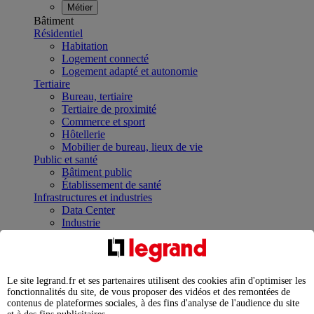
Métier
Bâtiment
Résidentiel
Habitation
Logement connecté
Logement adapté et autonomie
Tertiaire
Bureau, tertiaire
Tertiaire de proximité
Commerce et sport
Hôtellerie
Mobilier de bureau, lieux de vie
Public et santé
Bâtiment public
Établissement de santé
Infrastructures et industries
Data Center
Industrie
Infrastructures
À la une
Contrôler et planifier le fonctionnement des appareils
électriques avec le contacteur connecté
Le site legrand.fr et ses partenaires utilisent des cookies afin d'optimiser les
Répartir et optimiser son tableau électrique
fonctionnalités du site, de vous proposer des vidéos et des remontées de
Legrand Data Center Solutions : concentrer les
contenus de plateformes sociales, à des fins d'analyse de l'audience du site
expertises au service de vos performances