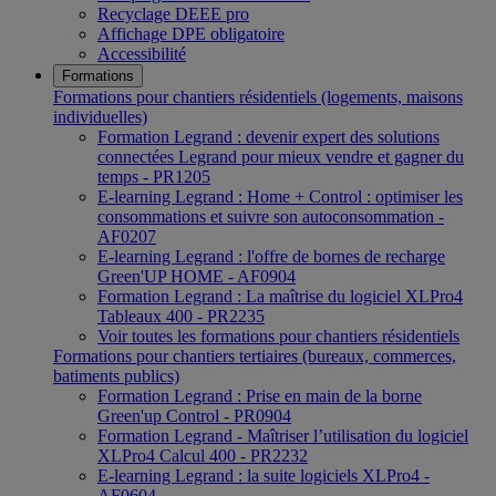
Recyclage DEEE pro
Affichage DPE obligatoire
Accessibilité
Formations
Formations pour chantiers résidentiels (logements, maisons
individuelles)
Formation Legrand : devenir expert des solutions
connectées Legrand pour mieux vendre et gagner du
temps - PR1205
E-learning Legrand : Home + Control : optimiser les
consommations et suivre son autoconsommation -
AF0207
E-learning Legrand : l'offre de bornes de recharge
Green'UP HOME - AF0904
Formation Legrand : La maîtrise du logiciel XLPro4
Tableaux 400 - PR2235
Voir toutes les formations pour chantiers résidentiels
Formations pour chantiers tertiaires (bureaux, commerces,
batiments publics)
Formation Legrand : Prise en main de la borne
Green'up Control - PR0904
Formation Legrand - Maîtriser l’utilisation du logiciel
XLPro4 Calcul 400 - PR2232
E-learning Legrand : la suite logiciels XLPro4 -
AF0604