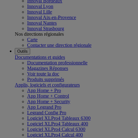
Innoval Bordeaux
Innoval Lyon
Innoval Lille
Innoval Aix-en-Provence
Innoval Nantes
Innoval Strasbourg
Nos directions régionales
Carte
Contacter une direction régionale
Outils
Documentations et guides
Documentation professionnelle
Magazines Réponses
Voir toute la doc
Produits supprimés
Applis, logiciels et configurateurs
App Home + Pro
App Home + Control
App Home + Security
App Legrand Pro
Legrand Config Pro
Logiciel XLPro4 Tableaux 6300
Logiciel XLPro4 Tableaux 400
Logiciel XLPro4 Calcul 6300
Logiciel XLPro4 Calcul 400