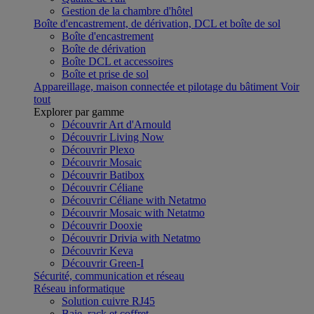
Gestion de la chambre d'hôtel
Boîte d'encastrement, de dérivation, DCL et boîte de sol
Boîte d'encastrement
Boîte de dérivation
Boîte DCL et accessoires
Boîte et prise de sol
Appareillage, maison connectée et pilotage du bâtiment
Voir
tout
Explorer par gamme
Découvrir Art d'Arnould
Découvrir Living Now
Découvrir Plexo
Découvrir Mosaic
Découvrir Batibox
Découvrir Céliane
Découvrir Céliane with Netatmo
Découvrir Mosaic with Netatmo
Découvrir Dooxie
Découvrir Drivia with Netatmo
Découvrir Keva
Découvrir Green-I
Sécurité, communication et réseau
Réseau informatique
Solution cuivre RJ45
Baie, rack et coffret