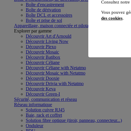
Consultez notre
Boîte d'encastrement
Boîte de dérivation
Vous pouvez gér
Boîte DCL et accessoires
des cookies
.
Boîte et prise de sol
Appareillage, maison connectée et pilotage du bâtiment
Voir to
Explorer par gamme
Découvrir Art d'Arnould
Découvrir Living Now
Découvrir Plexo
Découvrir Mosaic
Découvrir Batibox
Découvrir Céliane
Découvrir Céliane with Netatmo
Découvrir Mosaic with Netatmo
Découvrir Dooxie
Découvrir Drivia with Netatmo
Découvrir Keva
Découvrir Green-I
Sécurité, communication et réseau
Réseau informatique
Solution cuivre RJ45
Baie, rack et coffret
Solution fibre optique (tiroir, panneau, connecteur...)
Onduleur
PDU