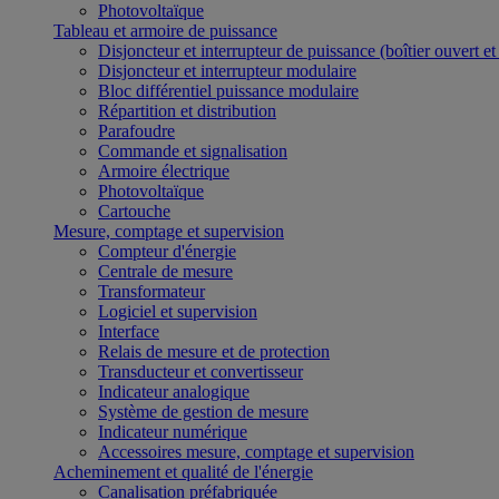
Photovoltaïque
Tableau et armoire de puissance
Disjoncteur et interrupteur de puissance (boîtier ouvert e
Disjoncteur et interrupteur modulaire
Bloc différentiel puissance modulaire
Répartition et distribution
Parafoudre
Commande et signalisation
Armoire électrique
Photovoltaïque
Cartouche
Mesure, comptage et supervision
Compteur d'énergie
Centrale de mesure
Transformateur
Logiciel et supervision
Interface
Relais de mesure et de protection
Transducteur et convertisseur
Indicateur analogique
Système de gestion de mesure
Indicateur numérique
Accessoires mesure, comptage et supervision
Acheminement et qualité de l'énergie
Canalisation préfabriquée