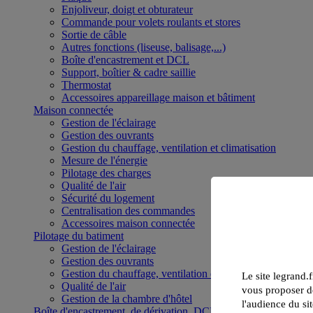
Enjoliveur, doigt et obturateur
Commande pour volets roulants et stores
Sortie de câble
Autres fonctions (liseuse, balisage,...)
Boîte d'encastrement et DCL
Support, boîtier & cadre saillie
Thermostat
Accessoires appareillage maison et bâtiment
Maison connectée
Gestion de l'éclairage
Gestion des ouvrants
Gestion du chauffage, ventilation et climatisation
Mesure de l'énergie
Pilotage des charges
Qualité de l'air
Sécurité du logement
Centralisation des commandes
Accessoires maison connectée
Pilotage du batiment
Gestion de l'éclairage
Gestion des ouvrants
Gestion du chauffage, ventilation et climatisation
Le site legrand.f
Qualité de l'air
vous proposer de
Gestion de la chambre d'hôtel
l'audience du sit
Boîte d'encastrement, de dérivation, DCL et boîte de sol