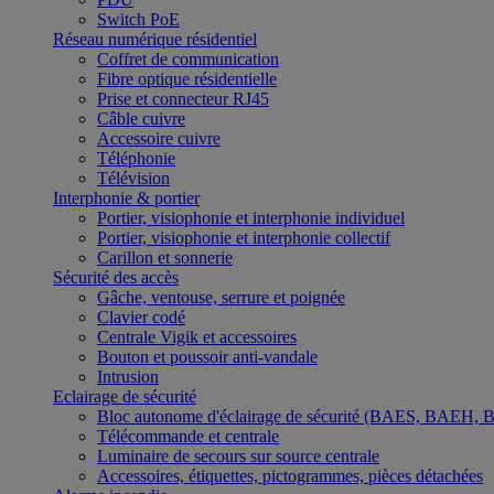
Switch PoE
Réseau numérique résidentiel
Coffret de communication
Fibre optique résidentielle
Prise et connecteur RJ45
Câble cuivre
Accessoire cuivre
Téléphonie
Télévision
Interphonie & portier
Portier, visiophonie et interphonie individuel
Portier, visiophonie et interphonie collectif
Carillon et sonnerie
Sécurité des accès
Gâche, ventouse, serrure et poignée
Clavier codé
Centrale Vigik et accessoires
Bouton et poussoir anti-vandale
Intrusion
Eclairage de sécurité
Bloc autonome d'éclairage de sécurité (BAES, BAEH,
Télécommande et centrale
Luminaire de secours sur source centrale
Accessoires, étiquettes, pictogrammes, pièces détachées