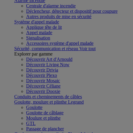
Alarme incendie
Centrale d'alarme incendie
Déclencheur, détecteur et dispositif pour coupure
Autres produits de mise en sécurité
Système d'appel malade
Applique tête de lit
Appel malade
Signalisation
Accessoires système d'appel malade
Sécurité, communication et réseau
Voir tout
Explorer par gamme
Découvrir Art d'Arnould
Découvrir Living Now
Découvrir Drivia
Découvrir Plexo
Découvrir Mosaic
Découvrir Céliane
Découvrir Dooxie
Conduits et cheminements de câbles
Goulotte, moulure et plinthe Legrand
Goulotte
Goulotte de câblage
Moulure et plinthe
GTL
Passage de plancher