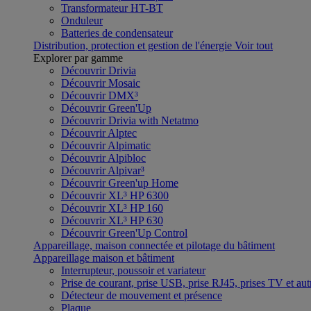
Transformateur HT-BT
Onduleur
Batteries de condensateur
Distribution, protection et gestion de l'énergie
Voir tout
Explorer par gamme
Découvrir Drivia
Découvrir Mosaic
Découvrir DMX³
Découvrir Green'Up
Découvrir Drivia with Netatmo
Découvrir Alptec
Découvrir Alpimatic
Découvrir Alpibloc
Découvrir Alpivar³
Découvrir Green'up Home
Découvrir XL³ HP 6300
Découvrir XL³ HP 160
Découvrir XL³ HP 630
Découvrir Green'Up Control
Appareillage, maison connectée et pilotage du bâtiment
Appareillage maison et bâtiment
Interrupteur, poussoir et variateur
Prise de courant, prise USB, prise RJ45, prises TV et aut
Détecteur de mouvement et présence
Plaque