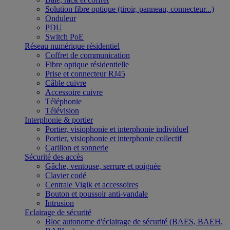
Solution fibre optique (tiroir, panneau, connecteur...)
Onduleur
PDU
Switch PoE
Réseau numérique résidentiel
Coffret de communication
Fibre optique résidentielle
Prise et connecteur RJ45
Câble cuivre
Accessoire cuivre
Téléphonie
Télévision
Interphonie & portier
Portier, visiophonie et interphonie individuel
Portier, visiophonie et interphonie collectif
Carillon et sonnerie
Sécurité des accès
Gâche, ventouse, serrure et poignée
Clavier codé
Centrale Vigik et accessoires
Bouton et poussoir anti-vandale
Intrusion
Eclairage de sécurité
Bloc autonome d'éclairage de sécurité (BAES, BAEH,