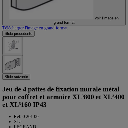
Voir l'image en
grand format
Télécharger l'image en grand format
Slide précédente
Slide suivante
Jeu de 4 pattes de fixation murale métal
pour coffret et armoire XL³800 et XL³400
et XL³160 IP43
Ref. 0 201 00
XL³
LEGRAND