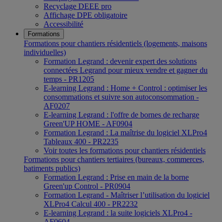
Recyclage DEEE pro
Affichage DPE obligatoire
Accessibilité
Formations
Formations pour chantiers résidentiels (logements, maisons
individuelles)
Formation Legrand : devenir expert des solutions
connectées Legrand pour mieux vendre et gagner du
temps - PR1205
E-learning Legrand : Home + Control : optimiser les
consommations et suivre son autoconsommation -
AF0207
E-learning Legrand : l'offre de bornes de recharge
Green'UP HOME - AF0904
Formation Legrand : La maîtrise du logiciel XLPro4
Tableaux 400 - PR2235
Voir toutes les formations pour chantiers résidentiels
Formations pour chantiers tertiaires (bureaux, commerces,
batiments publics)
Formation Legrand : Prise en main de la borne
Green'up Control - PR0904
Formation Legrand - Maîtriser l’utilisation du logiciel
XLPro4 Calcul 400 - PR2232
E-learning Legrand : la suite logiciels XLPro4 -
AF0604