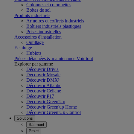
Colonnes et colonnettes
Boîtes de sol
Produits industriels
Armoires et coffrets industriels
Boîtiers industriels plastiques
Prises industrielles
Accessoires d'installation
Outillage
Eclairage
Hublots
Pièces détachées & maintenance
Voir tout
Explorer par gamme
Découvrir Drivia
Découvrir Mosaic
Découvrir DMX³
Découvrir Atlantic
Découvrir Céliane
Découvrir P17
Découvrir Green'Up
Découvrir Green'up Home
Découvrir Green'Up Control
Solutions
Bâtiment
Projet