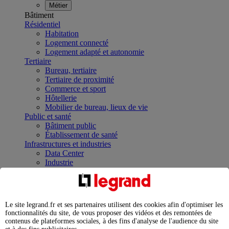
Métier
Bâtiment
Résidentiel
Habitation
Logement connecté
Logement adapté et autonomie
Tertiaire
Bureau, tertiaire
Tertiaire de proximité
Commerce et sport
Hôtellerie
Mobilier de bureau, lieux de vie
Public et santé
Bâtiment public
Établissement de santé
Infrastructures et industries
Data Center
Industrie
Infrastructures
À la une
Contrôler et planifier le fonctionnement des appareils
électriques avec le contacteur connecté
Le site legrand.fr et ses partenaires utilisent des cookies afin d'optimiser les
Répartir et optimiser son tableau électrique
fonctionnalités du site, de vous proposer des vidéos et des remontées de
Legrand Data Center Solutions : concentrer les
contenus de plateformes sociales, à des fins d'analyse de l'audience du site
expertises au service de vos performances