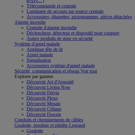
BAPI…)
Télécommande et centrale
Luminaire de secours sur source centrale
Accessoires, étiquettes, pictogrammes, pièces détachées
Alarme incendie
Centrale d'alarme incendie
Déclencheur, détecteur et dispositif pour coupure
Autres produits de mise en sécurité
Système d'appel malade
Applique tête de lit
Appel malade
Signalisation
Accessoires système d'appel malade
Sécurité, communication et réseau
Voir tout
Explorer par gamme
Découvrir Art d'Arnould
Découvrir Living Now
Découvrir Drivia
Découvrir Plexo
Découvrir Mosaic
Découvrir Céliane
Découvrir Dooxie
Conduits et cheminements de câbles
Goulotte, moulure et plinthe Legrand
Goulotte