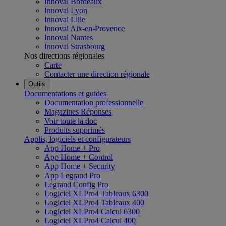
Innoval Bordeaux
Innoval Lyon
Innoval Lille
Innoval Aix-en-Provence
Innoval Nantes
Innoval Strasbourg
Nos directions régionales
Carte
Contacter une direction régionale
Outils
Documentations et guides
Documentation professionnelle
Magazines Réponses
Voir toute la doc
Produits supprimés
Applis, logiciels et configurateurs
App Home + Pro
App Home + Control
App Home + Security
App Legrand Pro
Legrand Config Pro
Logiciel XLPro4 Tableaux 6300
Logiciel XLPro4 Tableaux 400
Logiciel XLPro4 Calcul 6300
Logiciel XLPro4 Calcul 400