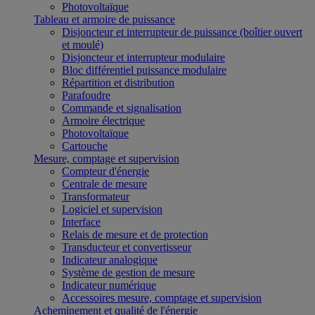
Photovoltaïque
Tableau et armoire de puissance
Disjoncteur et interrupteur de puissance (boîtier ouvert
et moulé)
Disjoncteur et interrupteur modulaire
Bloc différentiel puissance modulaire
Répartition et distribution
Parafoudre
Commande et signalisation
Armoire électrique
Photovoltaïque
Cartouche
Mesure, comptage et supervision
Compteur d'énergie
Centrale de mesure
Transformateur
Logiciel et supervision
Interface
Relais de mesure et de protection
Transducteur et convertisseur
Indicateur analogique
Système de gestion de mesure
Indicateur numérique
Accessoires mesure, comptage et supervision
Acheminement et qualité de l'énergie