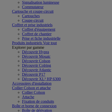
Signalisation lumineuse
Commutateur
Cartouche et coupe-circuit
Cartouches
Coupe-circuit
Coffret et prise industriels
Coffret d'équipement
Coffret de chantier
Prise et fiche industrielle
Produits industriels
Voir tout
Explorer par gamme
Découvrir Hypra
Découvrir Mosaic
Découvrir Colson
Découvrir Colring
Découvrir Atlantic
Découvrir P17
Découvrir XL³ HP 6300
Accessoires d'installation
Collier Colson et attache
Collier Colson
Attache
Fixation de conduits
Boîte et borne de connexion
Boîte de dérivation