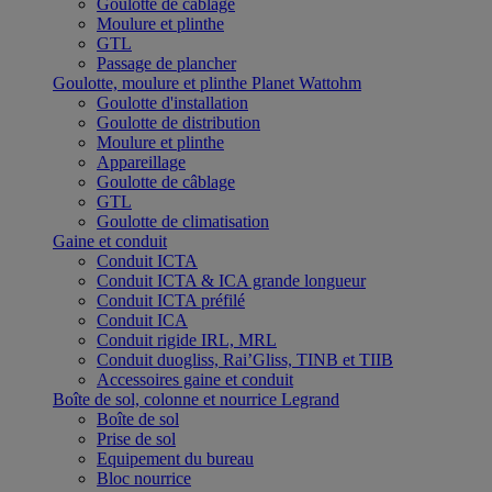
Goulotte de câblage
Moulure et plinthe
GTL
Passage de plancher
Goulotte, moulure et plinthe Planet Wattohm
Goulotte d'installation
Goulotte de distribution
Moulure et plinthe
Appareillage
Goulotte de câblage
GTL
Goulotte de climatisation
Gaine et conduit
Conduit ICTA
Conduit ICTA & ICA grande longueur
Conduit ICTA préfilé
Conduit ICA
Conduit rigide IRL, MRL
Conduit duogliss, Rai’Gliss, TINB et TIIB
Accessoires gaine et conduit
Boîte de sol, colonne et nourrice Legrand
Boîte de sol
Prise de sol
Equipement du bureau
Bloc nourrice