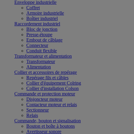
Enveloppe industrielle
Coffret
Armoire industrielle
Boîtier industriel
Raccordement industriel
Bloc de jonction
Presse-étoupe
Embout de câblage
Connecteur
Conduit flexible
Transformateur et alimentation
Transformateur
Alimentation
Collier et accessoires de repérage
Repérage fils et câbles
Collier d'équipement Colring
Collier d'installation Colson
Commande et protection moteur
Disjoncteur moteur
Contacteur moteur et relais
Sectionneur
Relais
Commande, bouton et signalisation
Bouton et boîte à boutons
Avertisseur sonore