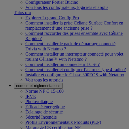
Configurateur Portier Bticino
Voir tous les configurateurs, logiciels et applis
Tutos pro
Explorer Legrand Config Pro
Comment installer la prise Céliane Surface Confort en
remplacement d’une ancienne prise ?
Comment raccorder des prises ensemble avec Céliane
Rapido ?
Comment installer le pack de démarrage connecté
Drivia with Netatmo ?
Comment installer un interrupteur connecté pour volet
roulant Céliane™ with Netatmo ?
Comment installer un connecteur LCS³ ?
Comment installer et configurer l’alarme Type 4 radio ?
Installer et configurer le Classe 300EOS with Netatmo
Voir tous les tutoriels
normes et réglementations
Norme NF C 15-100
IRVE
Photovoltaïque
Efficacité énergétique
Éclairage de sécurité
Sécurité Incendie
Profils Environnementaux Produits (PEP)
Marquage CE certification NF