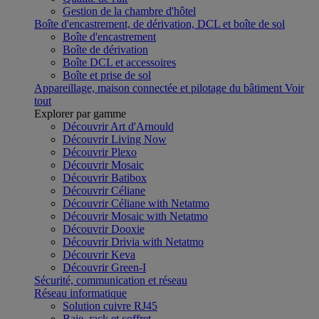
Gestion de la chambre d'hôtel
Boîte d'encastrement, de dérivation, DCL et boîte de sol
Boîte d'encastrement
Boîte de dérivation
Boîte DCL et accessoires
Boîte et prise de sol
Appareillage, maison connectée et pilotage du bâtiment
Voir
tout
Explorer par gamme
Découvrir Art d'Arnould
Découvrir Living Now
Découvrir Plexo
Découvrir Mosaic
Découvrir Batibox
Découvrir Céliane
Découvrir Céliane with Netatmo
Découvrir Mosaic with Netatmo
Découvrir Dooxie
Découvrir Drivia with Netatmo
Découvrir Keva
Découvrir Green-I
Sécurité, communication et réseau
Réseau informatique
Solution cuivre RJ45
Baie, rack et coffret