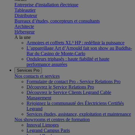
Entreprise d'installation électrique
Tableautier
Distributeur
Bureaux d’études, concepteurs et consultants
Architecte
Hébergeur
À la une
Armoires et coffrets XL³ HP : redéfinir la puissance
L’appareillage Art d’Arnould fait son show au Buddha-
Bar du Casino de Monte-Carlo
Onduleurs triphasés : haute fiabilité et haute
performance assurées
Services Pro
Nos contacts et services
Formulaire de contact Pro - Service Relations Pro
Découvrez le Service Relations Pro
Découvrez le Service Clients Legrand Cable
Management
Rejoignez la communauté des Électriciens Certifiés
Legrand
Services études, assistance, exploitation et maintenance
Nos showrooms et centres de formation
Innoval Limoges
Legrand Campus Paris