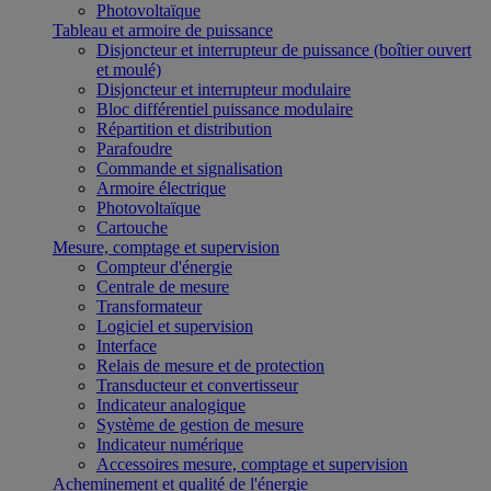
Photovoltaïque
Tableau et armoire de puissance
Disjoncteur et interrupteur de puissance (boîtier ouvert
et moulé)
Disjoncteur et interrupteur modulaire
Bloc différentiel puissance modulaire
Répartition et distribution
Parafoudre
Commande et signalisation
Armoire électrique
Photovoltaïque
Cartouche
Mesure, comptage et supervision
Compteur d'énergie
Centrale de mesure
Transformateur
Logiciel et supervision
Interface
Relais de mesure et de protection
Transducteur et convertisseur
Indicateur analogique
Système de gestion de mesure
Indicateur numérique
Accessoires mesure, comptage et supervision
Acheminement et qualité de l'énergie