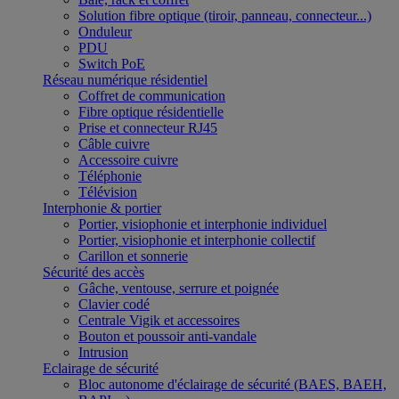
Solution fibre optique (tiroir, panneau, connecteur...)
Onduleur
PDU
Switch PoE
Réseau numérique résidentiel
Coffret de communication
Fibre optique résidentielle
Prise et connecteur RJ45
Câble cuivre
Accessoire cuivre
Téléphonie
Télévision
Interphonie & portier
Portier, visiophonie et interphonie individuel
Portier, visiophonie et interphonie collectif
Carillon et sonnerie
Sécurité des accès
Gâche, ventouse, serrure et poignée
Clavier codé
Centrale Vigik et accessoires
Bouton et poussoir anti-vandale
Intrusion
Eclairage de sécurité
Bloc autonome d'éclairage de sécurité (BAES, BAEH,