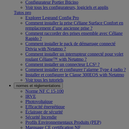
Configurateur Portier Bticino
Voir tous les configurateurs, logiciels et applis
Tutos pro
Explorer Legrand Config Pro
Comment installer la prise Céliane Surface Confort en
remplacement d’une ancienne prise ?
Comment raccorder des prises ensemble avec Céliane
Rapido ?
Comment installer le pack de démarrage connecté
Drivia with Netatmo ?
Comment installer un interrupteur connecté pour volet
roulant Céliane™ with Netatmo ?
Comment installer un connecteur LCS³ ?
Comment installer et configurer l’alarme Type 4 radio ?
Installer et configurer le Classe 300EOS with Netatmo
Voir tous les tutoriels
normes et réglementations
Norme NF C 15-100
IRVE
Photovoltaïque
Efficacité énergétique
Éclairage de sécurité
Sécurité Incendie
Profils Environnementaux Produits (PEP)
Marquage CE certification NF