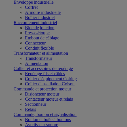
Enveloppe industrielle
Coffret
Armoire industrielle
Boîtier industriel
Raccordement industriel
Bloc de jonction
Presse-étoupe
Embout de câblage
Connecteur
Conduit flexible
Transformateur et alimentation
Transformateur
Alimentation
Collier et accessoires de repérage
Repérage fils et câbles
Collier d'équipement Colring
Collier d'installation Colson
Commande et protection moteur
Disjoncteur moteur
Contacteur moteur et relais
Sectionneur
Relais
Commande, bouton et signalisation
Bouton et boîte à boutons
Avertisseur sonore