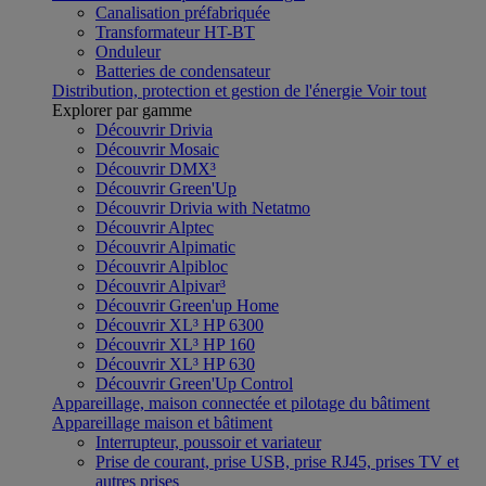
Canalisation préfabriquée
Transformateur HT-BT
Onduleur
Batteries de condensateur
Distribution, protection et gestion de l'énergie
Voir tout
Explorer par gamme
Découvrir Drivia
Découvrir Mosaic
Découvrir DMX³
Découvrir Green'Up
Découvrir Drivia with Netatmo
Découvrir Alptec
Découvrir Alpimatic
Découvrir Alpibloc
Découvrir Alpivar³
Découvrir Green'up Home
Découvrir XL³ HP 6300
Découvrir XL³ HP 160
Découvrir XL³ HP 630
Découvrir Green'Up Control
Appareillage, maison connectée et pilotage du bâtiment
Appareillage maison et bâtiment
Interrupteur, poussoir et variateur
Prise de courant, prise USB, prise RJ45, prises TV et
autres prises