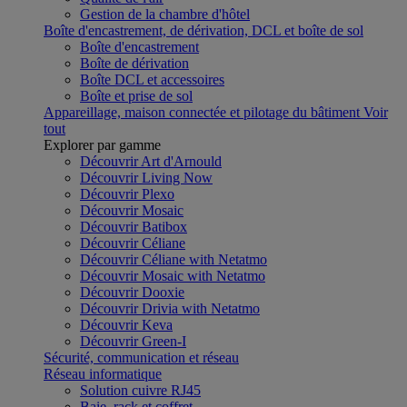
Gestion de la chambre d'hôtel
Boîte d'encastrement, de dérivation, DCL et boîte de sol
Boîte d'encastrement
Boîte de dérivation
Boîte DCL et accessoires
Boîte et prise de sol
Appareillage, maison connectée et pilotage du bâtiment
Voir
tout
Explorer par gamme
Découvrir Art d'Arnould
Découvrir Living Now
Découvrir Plexo
Découvrir Mosaic
Découvrir Batibox
Découvrir Céliane
Découvrir Céliane with Netatmo
Découvrir Mosaic with Netatmo
Découvrir Dooxie
Découvrir Drivia with Netatmo
Découvrir Keva
Découvrir Green-I
Sécurité, communication et réseau
Réseau informatique
Solution cuivre RJ45
Baie, rack et coffret