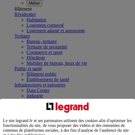
Métier
Bâtiment
Résidentiel
Habitation
Logement connecté
Logement adapté et autonomie
Tertiaire
Bureau, tertiaire
Tertiaire de proximité
Commerce et sport
Hôtellerie
Mobilier de bureau, lieux de vie
Public et santé
Bâtiment public
Établissement de santé
Infrastructures et industries
Data Center
Industrie
Infrastructures
À la une
Contrôler et planifier le fonctionnement des appareils
électriques avec le contacteur connecté
Le site legrand.fr et ses partenaires utilisent des cookies afin d'optimiser les
Répartir et optimiser son tableau électrique
fonctionnalités du site, de vous proposer des vidéos et des remontées de
Legrand Data Center Solutions : concentrer les
contenus de plateformes sociales, à des fins d'analyse de l'audience du site
expertises au service de vos performances