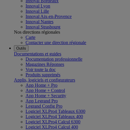
Innoval Bordeaux
Innoval Lyon
Innoval Lille
Innoval Aix-en-Provence
Innoval Nantes
Innoval Strasbourg
Nos directions régionales
Carte
Contacter une direction régionale
Outils
Documentations et guides
Documentation professionnelle
Magazines Réponses
Voir toute la doc
Produits supprimés
Applis, logiciels et configurateurs
App Home + Pro
App Home + Control
App Home + Security
App Legrand Pro
Legrand Config Pro
Logiciel XLPro4 Tableaux 6300
Logiciel XLPro4 Tableaux 400
Logiciel XLPro4 Calcul 6300
Logiciel XLPro4 Calcul 400