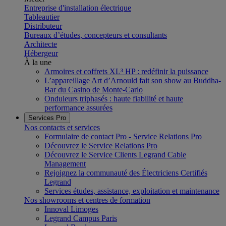
Entreprise d'installation électrique
Tableautier
Distributeur
Bureaux d’études, concepteurs et consultants
Architecte
Hébergeur
À la une
Armoires et coffrets XL³ HP : redéfinir la puissance
L’appareillage Art d’Arnould fait son show au Buddha-
Bar du Casino de Monte-Carlo
Onduleurs triphasés : haute fiabilité et haute
performance assurées
Services Pro
Nos contacts et services
Formulaire de contact Pro - Service Relations Pro
Découvrez le Service Relations Pro
Découvrez le Service Clients Legrand Cable
Management
Rejoignez la communauté des Électriciens Certifiés
Legrand
Services études, assistance, exploitation et maintenance
Nos showrooms et centres de formation
Innoval Limoges
Legrand Campus Paris