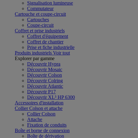
Signalisation lumineuse
Commutateur
Cartouche et coupe-circuit
Cartouches
Coupe-circuit
Coffret et prise industriels
Coffret d'équipement
Coffret de chantier
Prise et fiche industrielle
Produits industriels
Voir tout
Explorer par gamme
Découvrir Hypra
Découvrir Mosaic
Découvrir Colson
Découvrir Colring
Découvrir Atlantic
Découvrir P17
Découvrir XL³ HP 6300
Accessoires d'installation
Collier Colson et attache
Collier Colson
Attache
Fixation de conduits
Boîte et borne de connexion
Boîte de dérivation