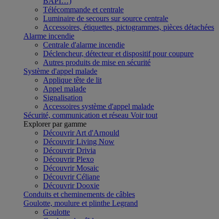
BAPI…)
Télécommande et centrale
Luminaire de secours sur source centrale
Accessoires, étiquettes, pictogrammes, pièces détachées
Alarme incendie
Centrale d'alarme incendie
Déclencheur, détecteur et dispositif pour coupure
Autres produits de mise en sécurité
Système d'appel malade
Applique tête de lit
Appel malade
Signalisation
Accessoires système d'appel malade
Sécurité, communication et réseau
Voir tout
Explorer par gamme
Découvrir Art d'Arnould
Découvrir Living Now
Découvrir Drivia
Découvrir Plexo
Découvrir Mosaic
Découvrir Céliane
Découvrir Dooxie
Conduits et cheminements de câbles
Goulotte, moulure et plinthe Legrand
Goulotte