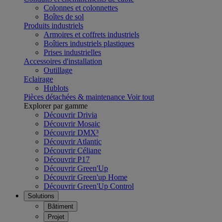
Colonnes et colonnettes
Boîtes de sol
Produits industriels
Armoires et coffrets industriels
Boîtiers industriels plastiques
Prises industrielles
Accessoires d'installation
Outillage
Eclairage
Hublots
Pièces détachées & maintenance
Voir tout
Explorer par gamme
Découvrir Drivia
Découvrir Mosaic
Découvrir DMX³
Découvrir Atlantic
Découvrir Céliane
Découvrir P17
Découvrir Green'Up
Découvrir Green'up Home
Découvrir Green'Up Control
Solutions
Bâtiment
Projet