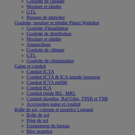
Goulotte de câblage
Moulure et plinthe
GTL
Passage de plancher
Goulotte, moulure et plinthe Planet Wattohm
Goulotte d'installation
Goulotte de distribution
Moulure et plinthe
Appareillage
Goulotte de câblage
GTL
Goulotte de climatisation
Gaine et conduit
Conduit ICTA
Conduit ICTA & ICA grande longueur
Conduit ICTA préfilé
Conduit ICA
Conduit rigide IRL, MRL
Conduit duogliss, Rai’Gliss, TINB et TIIB
Accessoires gaine et conduit
Boîte de sol, colonne et nourrice Legrand
Boîte de sol
Prise de sol
Equipement du bureau
Bloc nourrice