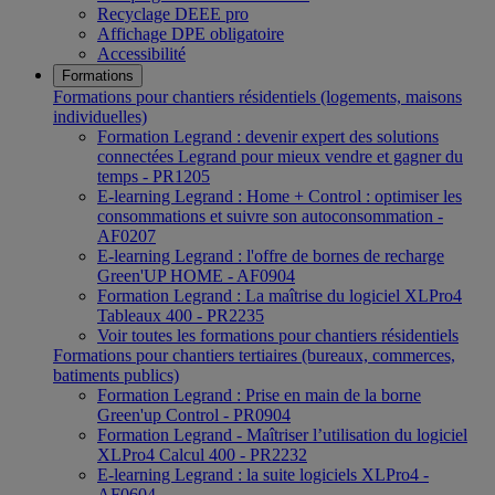
Recyclage DEEE pro
Affichage DPE obligatoire
Accessibilité
Formations
Formations pour chantiers résidentiels (logements, maisons
individuelles)
Formation Legrand : devenir expert des solutions
connectées Legrand pour mieux vendre et gagner du
temps - PR1205
E-learning Legrand : Home + Control : optimiser les
consommations et suivre son autoconsommation -
AF0207
E-learning Legrand : l'offre de bornes de recharge
Green'UP HOME - AF0904
Formation Legrand : La maîtrise du logiciel XLPro4
Tableaux 400 - PR2235
Voir toutes les formations pour chantiers résidentiels
Formations pour chantiers tertiaires (bureaux, commerces,
batiments publics)
Formation Legrand : Prise en main de la borne
Green'up Control - PR0904
Formation Legrand - Maîtriser l’utilisation du logiciel
XLPro4 Calcul 400 - PR2232
E-learning Legrand : la suite logiciels XLPro4 -
AF0604