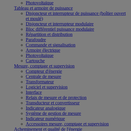
Photovoltaïque
Tableau et armoire de puissance
Disjoncteur et interrupteur de puissance (boîtier ouvert
et moulé)
Disjoncteur et interrupteur modulaire
Bloc différentiel puissance modulaire
Répartition et distribution
Parafoudre
Commande et signalisation
Armoire électrique
Photovoltaïque
Cartouche
Mesure, comptage et supervision
Compteur d'énergie
Centrale de mesure
Transformateur
Logiciel et supervision
Interface
Relais de mesure et de protection
Transducteur et convertisseur
Indicateur analogique
Système de gestion de mesure
Indicateur numérique
Accessoires mesure, comptage et supervision
Acheminement et qualité de l'énergie