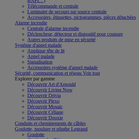
BAPI…)
Télécommande et centrale
Luminaire de secours sur source centrale
Accessoires, étiquettes, pictogrammes, pièces détachées
Alarme incendie
Centrale d'alarme incendie
Déclencheur, détecteur et dispositif pour coupure
Autres produits de mise en sécurité
Système d'appel malade
Applique tête de lit
Appel malade
Signalisation
Accessoires système d'appel malade
Sécurité, communication et réseau
Voir tout
Explorer par gamme
Découvrir Art d'Arnould
Découvrir Living Now
Découvrir Drivia
Découvrir Plexo
Découvrir Mosaic
Découvrir Céliane
Découvrir Dooxie
Conduits et cheminements de câbles
Goulotte, moulure et plinthe Legrand
Goulotte