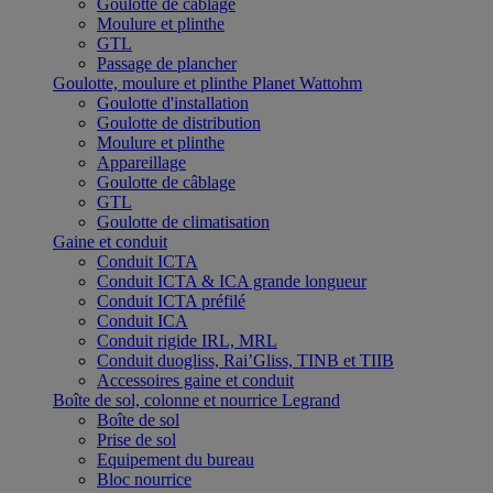
Goulotte de câblage
Moulure et plinthe
GTL
Passage de plancher
Goulotte, moulure et plinthe Planet Wattohm
Goulotte d'installation
Goulotte de distribution
Moulure et plinthe
Appareillage
Goulotte de câblage
GTL
Goulotte de climatisation
Gaine et conduit
Conduit ICTA
Conduit ICTA & ICA grande longueur
Conduit ICTA préfilé
Conduit ICA
Conduit rigide IRL, MRL
Conduit duogliss, Rai’Gliss, TINB et TIIB
Accessoires gaine et conduit
Boîte de sol, colonne et nourrice Legrand
Boîte de sol
Prise de sol
Equipement du bureau
Bloc nourrice