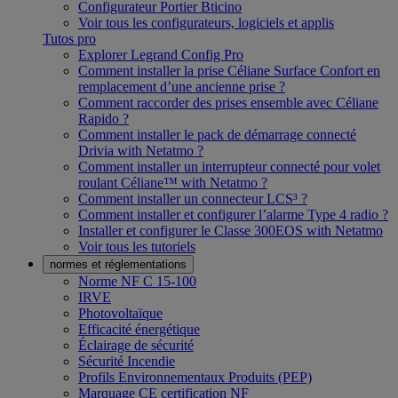
Configurateur Portier Bticino
Voir tous les configurateurs, logiciels et applis
Tutos pro
Explorer Legrand Config Pro
Comment installer la prise Céliane Surface Confort en
remplacement d’une ancienne prise ?
Comment raccorder des prises ensemble avec Céliane
Rapido ?
Comment installer le pack de démarrage connecté
Drivia with Netatmo ?
Comment installer un interrupteur connecté pour volet
roulant Céliane™ with Netatmo ?
Comment installer un connecteur LCS³ ?
Comment installer et configurer l’alarme Type 4 radio ?
Installer et configurer le Classe 300EOS with Netatmo
Voir tous les tutoriels
normes et réglementations
Norme NF C 15-100
IRVE
Photovoltaïque
Efficacité énergétique
Éclairage de sécurité
Sécurité Incendie
Profils Environnementaux Produits (PEP)
Marquage CE certification NF