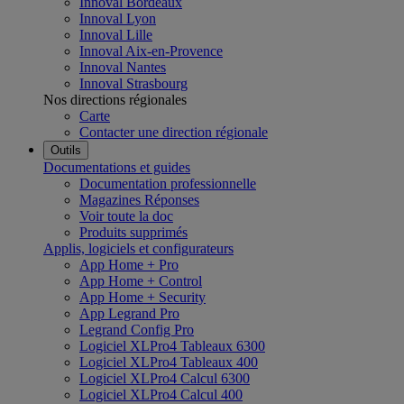
Innoval Bordeaux
Innoval Lyon
Innoval Lille
Innoval Aix-en-Provence
Innoval Nantes
Innoval Strasbourg
Nos directions régionales
Carte
Contacter une direction régionale
Outils
Documentations et guides
Documentation professionnelle
Magazines Réponses
Voir toute la doc
Produits supprimés
Applis, logiciels et configurateurs
App Home + Pro
App Home + Control
App Home + Security
App Legrand Pro
Legrand Config Pro
Logiciel XLPro4 Tableaux 6300
Logiciel XLPro4 Tableaux 400
Logiciel XLPro4 Calcul 6300
Logiciel XLPro4 Calcul 400