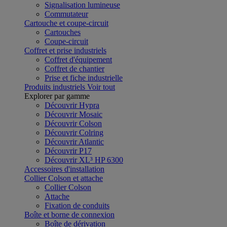
Signalisation lumineuse
Commutateur
Cartouche et coupe-circuit
Cartouches
Coupe-circuit
Coffret et prise industriels
Coffret d'équipement
Coffret de chantier
Prise et fiche industrielle
Produits industriels
Voir tout
Explorer par gamme
Découvrir Hypra
Découvrir Mosaic
Découvrir Colson
Découvrir Colring
Découvrir Atlantic
Découvrir P17
Découvrir XL³ HP 6300
Accessoires d'installation
Collier Colson et attache
Collier Colson
Attache
Fixation de conduits
Boîte et borne de connexion
Boîte de dérivation