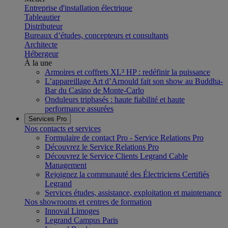
Entreprise d'installation électrique
Tableautier
Distributeur
Bureaux d’études, concepteurs et consultants
Architecte
Hébergeur
À la une
Armoires et coffrets XL³ HP : redéfinir la puissance
L’appareillage Art d’Arnould fait son show au Buddha-
Bar du Casino de Monte-Carlo
Onduleurs triphasés : haute fiabilité et haute
performance assurées
Services Pro
Nos contacts et services
Formulaire de contact Pro - Service Relations Pro
Découvrez le Service Relations Pro
Découvrez le Service Clients Legrand Cable
Management
Rejoignez la communauté des Électriciens Certifiés
Legrand
Services études, assistance, exploitation et maintenance
Nos showrooms et centres de formation
Innoval Limoges
Legrand Campus Paris