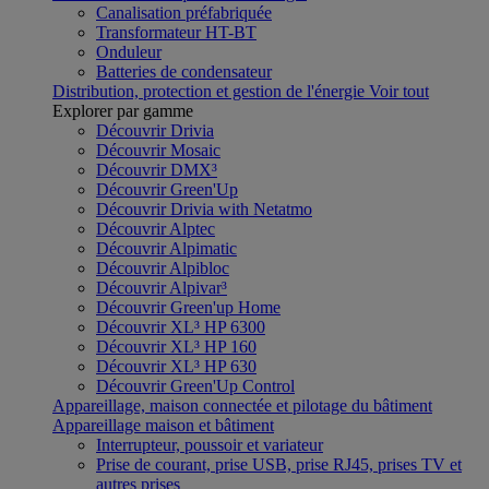
Canalisation préfabriquée
Transformateur HT-BT
Onduleur
Batteries de condensateur
Distribution, protection et gestion de l'énergie
Voir tout
Explorer par gamme
Découvrir Drivia
Découvrir Mosaic
Découvrir DMX³
Découvrir Green'Up
Découvrir Drivia with Netatmo
Découvrir Alptec
Découvrir Alpimatic
Découvrir Alpibloc
Découvrir Alpivar³
Découvrir Green'up Home
Découvrir XL³ HP 6300
Découvrir XL³ HP 160
Découvrir XL³ HP 630
Découvrir Green'Up Control
Appareillage, maison connectée et pilotage du bâtiment
Appareillage maison et bâtiment
Interrupteur, poussoir et variateur
Prise de courant, prise USB, prise RJ45, prises TV et
autres prises