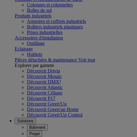
Colonnes et colonnettes
Boîtes de sol
Produits industriels
Armoires et coffrets industriels
Boîtiers industriels plastiques
Prises industrielles
Accessoires d'installation
Outillage
Eclairage
Hublots
Pièces détachées & maintenance
Voir tout
Explorer par gamme
Découvrir Drivia
Découvrir Mosaic
Découvrir DMX³
Découvrir Atlantic
Découvrir Céliane
Découvrir P17
Découvrir Green'Up
Découvrir Green'up Home
Découvrir Green'Up Control
Solutions
Bâtiment
Projet