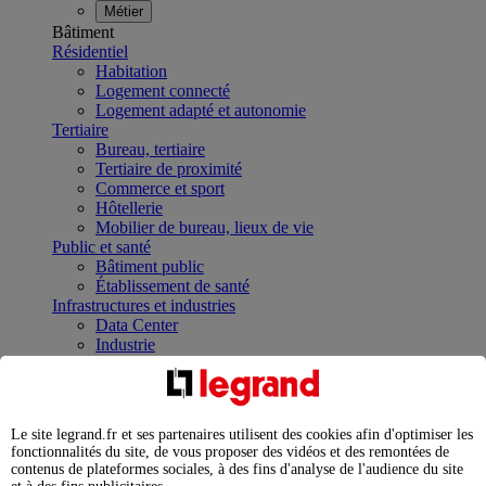
Métier
Bâtiment
Résidentiel
Habitation
Logement connecté
Logement adapté et autonomie
Tertiaire
Bureau, tertiaire
Tertiaire de proximité
Commerce et sport
Hôtellerie
Mobilier de bureau, lieux de vie
Public et santé
Bâtiment public
Établissement de santé
Infrastructures et industries
Data Center
Industrie
Infrastructures
À la une
Contrôler et planifier le fonctionnement des appareils
électriques avec le contacteur connecté
Le site legrand.fr et ses partenaires utilisent des cookies afin d'optimiser les
Répartir et optimiser son tableau électrique
fonctionnalités du site, de vous proposer des vidéos et des remontées de
Legrand Data Center Solutions : concentrer les
contenus de plateformes sociales, à des fins d'analyse de l'audience du site
expertises au service de vos performances