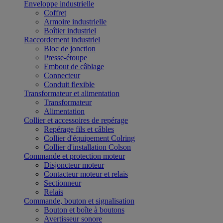
Enveloppe industrielle
Coffret
Armoire industrielle
Boîtier industriel
Raccordement industriel
Bloc de jonction
Presse-étoupe
Embout de câblage
Connecteur
Conduit flexible
Transformateur et alimentation
Transformateur
Alimentation
Collier et accessoires de repérage
Repérage fils et câbles
Collier d'équipement Colring
Collier d'installation Colson
Commande et protection moteur
Disjoncteur moteur
Contacteur moteur et relais
Sectionneur
Relais
Commande, bouton et signalisation
Bouton et boîte à boutons
Avertisseur sonore