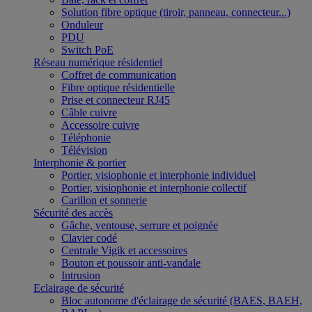
Solution fibre optique (tiroir, panneau, connecteur...)
Onduleur
PDU
Switch PoE
Réseau numérique résidentiel
Coffret de communication
Fibre optique résidentielle
Prise et connecteur RJ45
Câble cuivre
Accessoire cuivre
Téléphonie
Télévision
Interphonie & portier
Portier, visiophonie et interphonie individuel
Portier, visiophonie et interphonie collectif
Carillon et sonnerie
Sécurité des accès
Gâche, ventouse, serrure et poignée
Clavier codé
Centrale Vigik et accessoires
Bouton et poussoir anti-vandale
Intrusion
Eclairage de sécurité
Bloc autonome d'éclairage de sécurité (BAES, BAEH,