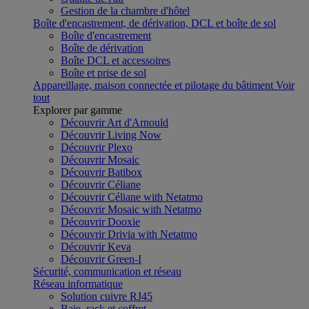
Gestion de la chambre d'hôtel
Boîte d'encastrement, de dérivation, DCL et boîte de sol
Boîte d'encastrement
Boîte de dérivation
Boîte DCL et accessoires
Boîte et prise de sol
Appareillage, maison connectée et pilotage du bâtiment
Voir
tout
Explorer par gamme
Découvrir Art d'Arnould
Découvrir Living Now
Découvrir Plexo
Découvrir Mosaic
Découvrir Batibox
Découvrir Céliane
Découvrir Céliane with Netatmo
Découvrir Mosaic with Netatmo
Découvrir Dooxie
Découvrir Drivia with Netatmo
Découvrir Keva
Découvrir Green-I
Sécurité, communication et réseau
Réseau informatique
Solution cuivre RJ45
Baie, rack et coffret