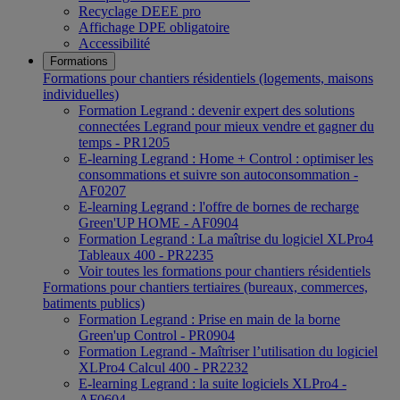
Recyclage DEEE pro
Affichage DPE obligatoire
Accessibilité
Formations
Formations pour chantiers résidentiels (logements, maisons
individuelles)
Formation Legrand : devenir expert des solutions
connectées Legrand pour mieux vendre et gagner du
temps - PR1205
E-learning Legrand : Home + Control : optimiser les
consommations et suivre son autoconsommation -
AF0207
E-learning Legrand : l'offre de bornes de recharge
Green'UP HOME - AF0904
Formation Legrand : La maîtrise du logiciel XLPro4
Tableaux 400 - PR2235
Voir toutes les formations pour chantiers résidentiels
Formations pour chantiers tertiaires (bureaux, commerces,
batiments publics)
Formation Legrand : Prise en main de la borne
Green'up Control - PR0904
Formation Legrand - Maîtriser l’utilisation du logiciel
XLPro4 Calcul 400 - PR2232
E-learning Legrand : la suite logiciels XLPro4 -
AF0604