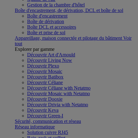
Gestion de la chambre d'hôtel
Boîte d'encastrement, de dérivation, DCL et boîte de sol
Boîte d'encastrement
Boîte de dérivation
Boîte DCL et accessoires
Boîte et prise de sol
Appareillage, maison connectée et pilotage du bâtiment
Voir
tout
Explorer par gamme
Découvrir Art d'Arnould
Découvrir Living Now
Découvrir Plexo
Découvrir Mosaic
Découvrir Batibox
Découvrir Céliane
Découvrir Céliane with Netatmo
Découvrir Mosaic with Netatmo
Découvrir Dooxie
Découvrir Drivia with Netatmo
Découvrir Keva
Découvrir Green-I
Sécurité, communication et réseau
Réseau informatique
Solution cuivre RJ45
Baie, rack et coffret