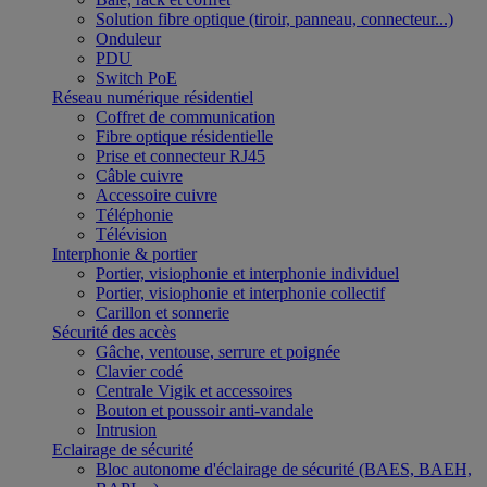
Solution fibre optique (tiroir, panneau, connecteur...)
Onduleur
PDU
Switch PoE
Réseau numérique résidentiel
Coffret de communication
Fibre optique résidentielle
Prise et connecteur RJ45
Câble cuivre
Accessoire cuivre
Téléphonie
Télévision
Interphonie & portier
Portier, visiophonie et interphonie individuel
Portier, visiophonie et interphonie collectif
Carillon et sonnerie
Sécurité des accès
Gâche, ventouse, serrure et poignée
Clavier codé
Centrale Vigik et accessoires
Bouton et poussoir anti-vandale
Intrusion
Eclairage de sécurité
Bloc autonome d'éclairage de sécurité (BAES, BAEH,