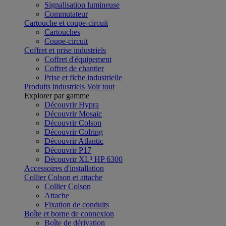
Signalisation lumineuse
Commutateur
Cartouche et coupe-circuit
Cartouches
Coupe-circuit
Coffret et prise industriels
Coffret d'équipement
Coffret de chantier
Prise et fiche industrielle
Produits industriels
Voir tout
Explorer par gamme
Découvrir Hypra
Découvrir Mosaic
Découvrir Colson
Découvrir Colring
Découvrir Atlantic
Découvrir P17
Découvrir XL³ HP 6300
Accessoires d'installation
Collier Colson et attache
Collier Colson
Attache
Fixation de conduits
Boîte et borne de connexion
Boîte de dérivation