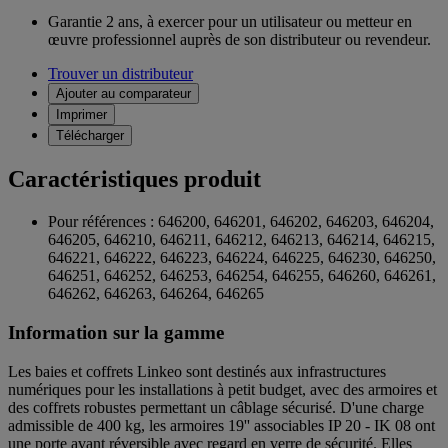
Garantie 2 ans,
à exercer pour un utilisateur ou metteur en
œuvre professionnel auprès de son distributeur ou revendeur.
Trouver un distributeur
Ajouter au comparateur
Imprimer
Télécharger
Caractéristiques produit
Pour références : 646200, 646201, 646202, 646203, 646204,
646205, 646210, 646211, 646212, 646213, 646214, 646215,
646221, 646222, 646223, 646224, 646225, 646230, 646250,
646251, 646252, 646253, 646254, 646255, 646260, 646261,
646262, 646263, 646264, 646265
Information sur la gamme
Les baies et coffrets Linkeo sont destinés aux infrastructures
numériques pour les installations à petit budget, avec des armoires et
des coffrets robustes permettant un câblage sécurisé. D'une charge
admissible de 400 kg, les armoires 19'' associables IP 20 - IK 08 ont
une porte avant réversible avec regard en verre de sécurité. Elles