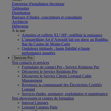
Entreprise d'installation électrique
Tableautier
Distributeur
Bureaux d’études, concepteurs et consultants
Architecte
Hébergeur
À la une
Armoires et coffrets XL³ HP : redéfinir la puissance
L’appareillage Art d’Arnould fait son show au Buddha-
Bar du Casino de Monte-Carlo
Onduleurs triphasés : haute fiabilité et haute
performance assurées
Services Pro
Nos contacts et services
Formulaire de contact Pro - Service Relations Pro
Découvrez le Service Relations Pro
Découvrez le Service Clients Legrand Cable
Management
Rejoignez la communauté des Électriciens Certifiés
Legrand
Services études, assistance, exploitation et maintenance
Nos showrooms et centres de formation
Innoval Limoges
Legrand Campus Paris