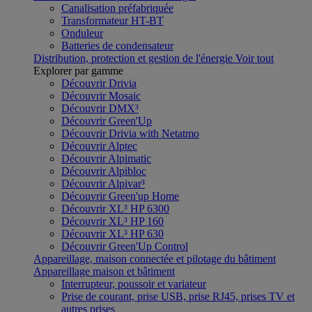
Canalisation préfabriquée
Transformateur HT-BT
Onduleur
Batteries de condensateur
Distribution, protection et gestion de l'énergie
Voir tout
Explorer par gamme
Découvrir Drivia
Découvrir Mosaic
Découvrir DMX³
Découvrir Green'Up
Découvrir Drivia with Netatmo
Découvrir Alptec
Découvrir Alpimatic
Découvrir Alpibloc
Découvrir Alpivar³
Découvrir Green'up Home
Découvrir XL³ HP 6300
Découvrir XL³ HP 160
Découvrir XL³ HP 630
Découvrir Green'Up Control
Appareillage, maison connectée et pilotage du bâtiment
Appareillage maison et bâtiment
Interrupteur, poussoir et variateur
Prise de courant, prise USB, prise RJ45, prises TV et
autres prises