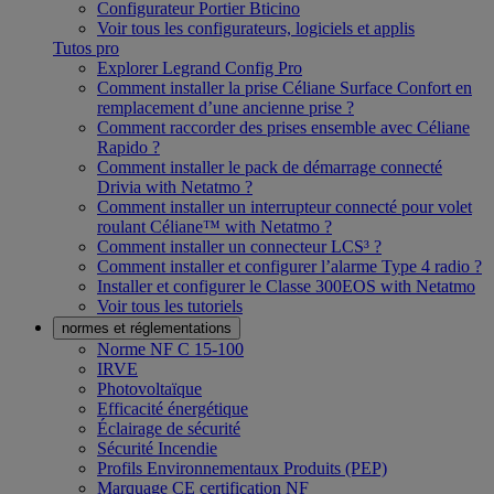
Configurateur Portier Bticino
Voir tous les configurateurs, logiciels et applis
Tutos pro
Explorer Legrand Config Pro
Comment installer la prise Céliane Surface Confort en
remplacement d’une ancienne prise ?
Comment raccorder des prises ensemble avec Céliane
Rapido ?
Comment installer le pack de démarrage connecté
Drivia with Netatmo ?
Comment installer un interrupteur connecté pour volet
roulant Céliane™ with Netatmo ?
Comment installer un connecteur LCS³ ?
Comment installer et configurer l’alarme Type 4 radio ?
Installer et configurer le Classe 300EOS with Netatmo
Voir tous les tutoriels
normes et réglementations
Norme NF C 15-100
IRVE
Photovoltaïque
Efficacité énergétique
Éclairage de sécurité
Sécurité Incendie
Profils Environnementaux Produits (PEP)
Marquage CE certification NF