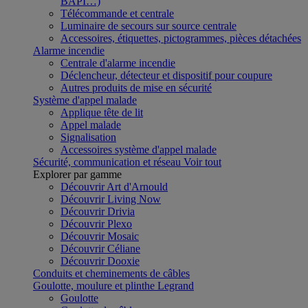
BAPI…)
Télécommande et centrale
Luminaire de secours sur source centrale
Accessoires, étiquettes, pictogrammes, pièces détachées
Alarme incendie
Centrale d'alarme incendie
Déclencheur, détecteur et dispositif pour coupure
Autres produits de mise en sécurité
Système d'appel malade
Applique tête de lit
Appel malade
Signalisation
Accessoires système d'appel malade
Sécurité, communication et réseau
Voir tout
Explorer par gamme
Découvrir Art d'Arnould
Découvrir Living Now
Découvrir Drivia
Découvrir Plexo
Découvrir Mosaic
Découvrir Céliane
Découvrir Dooxie
Conduits et cheminements de câbles
Goulotte, moulure et plinthe Legrand
Goulotte