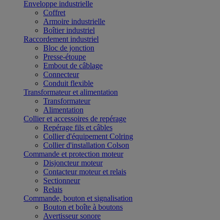
Enveloppe industrielle
Coffret
Armoire industrielle
Boîtier industriel
Raccordement industriel
Bloc de jonction
Presse-étoupe
Embout de câblage
Connecteur
Conduit flexible
Transformateur et alimentation
Transformateur
Alimentation
Collier et accessoires de repérage
Repérage fils et câbles
Collier d'équipement Colring
Collier d'installation Colson
Commande et protection moteur
Disjoncteur moteur
Contacteur moteur et relais
Sectionneur
Relais
Commande, bouton et signalisation
Bouton et boîte à boutons
Avertisseur sonore