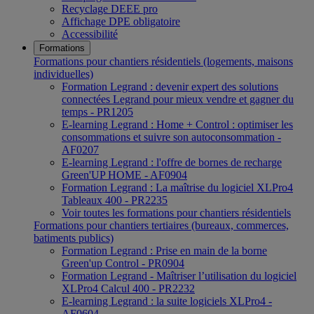
Recyclage DEEE pro
Affichage DPE obligatoire
Accessibilité
Formations
Formations pour chantiers résidentiels (logements, maisons
individuelles)
Formation Legrand : devenir expert des solutions
connectées Legrand pour mieux vendre et gagner du
temps - PR1205
E-learning Legrand : Home + Control : optimiser les
consommations et suivre son autoconsommation -
AF0207
E-learning Legrand : l'offre de bornes de recharge
Green'UP HOME - AF0904
Formation Legrand : La maîtrise du logiciel XLPro4
Tableaux 400 - PR2235
Voir toutes les formations pour chantiers résidentiels
Formations pour chantiers tertiaires (bureaux, commerces,
batiments publics)
Formation Legrand : Prise en main de la borne
Green'up Control - PR0904
Formation Legrand - Maîtriser l’utilisation du logiciel
XLPro4 Calcul 400 - PR2232
E-learning Legrand : la suite logiciels XLPro4 -
AF0604