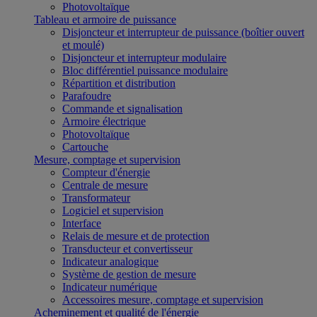
Photovoltaïque
Tableau et armoire de puissance
Disjoncteur et interrupteur de puissance (boîtier ouvert
et moulé)
Disjoncteur et interrupteur modulaire
Bloc différentiel puissance modulaire
Répartition et distribution
Parafoudre
Commande et signalisation
Armoire électrique
Photovoltaïque
Cartouche
Mesure, comptage et supervision
Compteur d'énergie
Centrale de mesure
Transformateur
Logiciel et supervision
Interface
Relais de mesure et de protection
Transducteur et convertisseur
Indicateur analogique
Système de gestion de mesure
Indicateur numérique
Accessoires mesure, comptage et supervision
Acheminement et qualité de l'énergie