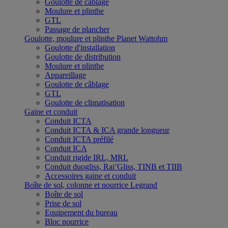
Goulotte de câblage
Moulure et plinthe
GTL
Passage de plancher
Goulotte, moulure et plinthe Planet Wattohm
Goulotte d'installation
Goulotte de distribution
Moulure et plinthe
Appareillage
Goulotte de câblage
GTL
Goulotte de climatisation
Gaine et conduit
Conduit ICTA
Conduit ICTA & ICA grande longueur
Conduit ICTA préfilé
Conduit ICA
Conduit rigide IRL, MRL
Conduit duogliss, Rai’Gliss, TINB et TIIB
Accessoires gaine et conduit
Boîte de sol, colonne et nourrice Legrand
Boîte de sol
Prise de sol
Equipement du bureau
Bloc nourrice