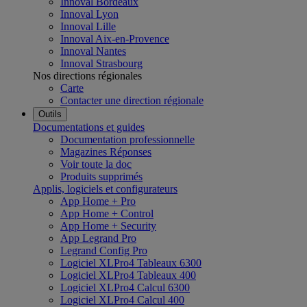
Innoval Bordeaux
Innoval Lyon
Innoval Lille
Innoval Aix-en-Provence
Innoval Nantes
Innoval Strasbourg
Nos directions régionales
Carte
Contacter une direction régionale
Outils
Documentations et guides
Documentation professionnelle
Magazines Réponses
Voir toute la doc
Produits supprimés
Applis, logiciels et configurateurs
App Home + Pro
App Home + Control
App Home + Security
App Legrand Pro
Legrand Config Pro
Logiciel XLPro4 Tableaux 6300
Logiciel XLPro4 Tableaux 400
Logiciel XLPro4 Calcul 6300
Logiciel XLPro4 Calcul 400