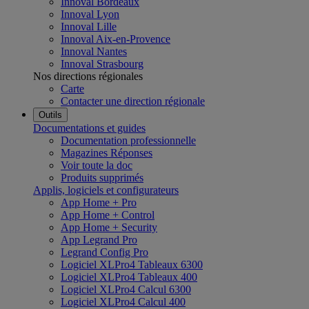
Innoval Bordeaux
Innoval Lyon
Innoval Lille
Innoval Aix-en-Provence
Innoval Nantes
Innoval Strasbourg
Nos directions régionales
Carte
Contacter une direction régionale
Outils
Documentations et guides
Documentation professionnelle
Magazines Réponses
Voir toute la doc
Produits supprimés
Applis, logiciels et configurateurs
App Home + Pro
App Home + Control
App Home + Security
App Legrand Pro
Legrand Config Pro
Logiciel XLPro4 Tableaux 6300
Logiciel XLPro4 Tableaux 400
Logiciel XLPro4 Calcul 6300
Logiciel XLPro4 Calcul 400