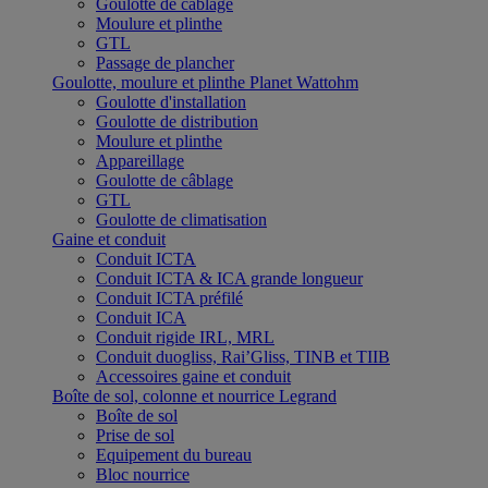
Goulotte de câblage
Moulure et plinthe
GTL
Passage de plancher
Goulotte, moulure et plinthe Planet Wattohm
Goulotte d'installation
Goulotte de distribution
Moulure et plinthe
Appareillage
Goulotte de câblage
GTL
Goulotte de climatisation
Gaine et conduit
Conduit ICTA
Conduit ICTA & ICA grande longueur
Conduit ICTA préfilé
Conduit ICA
Conduit rigide IRL, MRL
Conduit duogliss, Rai’Gliss, TINB et TIIB
Accessoires gaine et conduit
Boîte de sol, colonne et nourrice Legrand
Boîte de sol
Prise de sol
Equipement du bureau
Bloc nourrice