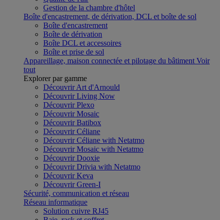
Gestion de la chambre d'hôtel
Boîte d'encastrement, de dérivation, DCL et boîte de sol
Boîte d'encastrement
Boîte de dérivation
Boîte DCL et accessoires
Boîte et prise de sol
Appareillage, maison connectée et pilotage du bâtiment
Voir
tout
Explorer par gamme
Découvrir Art d'Arnould
Découvrir Living Now
Découvrir Plexo
Découvrir Mosaic
Découvrir Batibox
Découvrir Céliane
Découvrir Céliane with Netatmo
Découvrir Mosaic with Netatmo
Découvrir Dooxie
Découvrir Drivia with Netatmo
Découvrir Keva
Découvrir Green-I
Sécurité, communication et réseau
Réseau informatique
Solution cuivre RJ45
Baie, rack et coffret