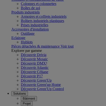
Colonnes et colonnettes
Boîtes de sol
Produits industriels
Armoires et coffrets industriels
Boîtiers industriels plastiques
Prises industrielles
Accessoires d'installation
Outillage
Eclairage
Hublots
Pièces détachées & maintenance
Voir tout
Explorer par gamme
Découvrir Drivia
Découvrir Mosaic
Découvrir DMX³
Découvrir Atlantic
Découvrir Céliane
Découvrir P17
Découvrir Green'Up
Découvrir Green'up Home
Découvrir Green'Up Control
Solutions
Bâtiment
Projet