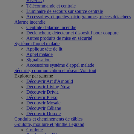
BAPI…)
Télécommande et centrale
Luminaire de secours sur source centrale
Accessoires, étiquettes, pictogrammes, pièces détachées
Alarme incendie
Centrale d'alarme incendie
Déclencheur, détecteur et dispositif pour coupure
Autres produits de mise en sécurité
Système d'appel malade
Applique tête de lit
Appel malade
Signalisation
Accessoires système d'appel malade
Sécurité, communication et réseau
Voir tout
Explorer par gamme
Découvrir Art d'Arnould
Découvrir Living Now
Découvrir Drivia
Découvrir Plexo
Découvrir Mosaic
Découvrir Céliane
Découvrir Dooxie
Conduits et cheminements de câbles
Goulotte, moulure et plinthe Legrand
Goulotte