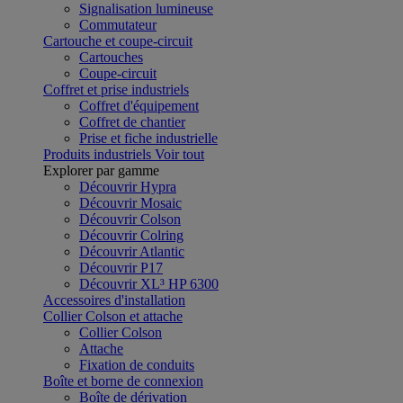
Signalisation lumineuse
Commutateur
Cartouche et coupe-circuit
Cartouches
Coupe-circuit
Coffret et prise industriels
Coffret d'équipement
Coffret de chantier
Prise et fiche industrielle
Produits industriels
Voir tout
Explorer par gamme
Découvrir Hypra
Découvrir Mosaic
Découvrir Colson
Découvrir Colring
Découvrir Atlantic
Découvrir P17
Découvrir XL³ HP 6300
Accessoires d'installation
Collier Colson et attache
Collier Colson
Attache
Fixation de conduits
Boîte et borne de connexion
Boîte de dérivation