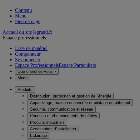
Contenu
Menu
Pied de page
Accueil du site legrand.fr
Espace professionnels
Liste de matériel
Comparateur
Se connecter
Espace Professionnels
Espace Particuliers
Que cherchez-vous ?
Menu
Produits
Distribution, protection et gestion de l'énergie
Appareillage, maison connectée et pilotage du bâtiment
Sécurité, communication et réseau
Conduits et cheminements de câbles
Produits industriels
Accessoires d'installation
Eclairage