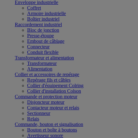
Enveloppe industrielle
Coffret
Armoire industrielle
Boîtier industriel
Raccordement industriel
Bloc de jonction
Presse-étoupe
Embout de câblage
Connecteur
Conduit flexible
Transformateur et alimentation
Transformateur
Alimentation
Collier et accessoires de repérage
Repérage fils et câbles
Collier d'équipement Colring
Collier d'installation Colson
Commande et protection moteur
Disjoncteur moteur
Contacteur moteur et relais
Sectionneur
Relais
Commande, bouton et signalisation
Bouton et boîte à boutons
Avertisseur sonore