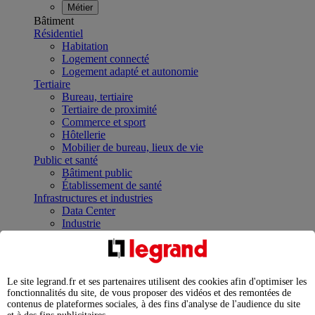
Métier
Bâtiment
Résidentiel
Habitation
Logement connecté
Logement adapté et autonomie
Tertiaire
Bureau, tertiaire
Tertiaire de proximité
Commerce et sport
Hôtellerie
Mobilier de bureau, lieux de vie
Public et santé
Bâtiment public
Établissement de santé
Infrastructures et industries
Data Center
Industrie
Infrastructures
À la une
Contrôler et planifier le fonctionnement des appareils
électriques avec le contacteur connecté
Le site legrand.fr et ses partenaires utilisent des cookies afin d'optimiser les
Répartir et optimiser son tableau électrique
fonctionnalités du site, de vous proposer des vidéos et des remontées de
Legrand Data Center Solutions : concentrer les
contenus de plateformes sociales, à des fins d'analyse de l'audience du site
expertises au service de vos performances