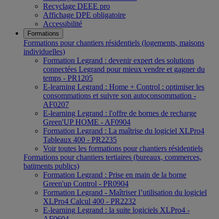
Recyclage DEEE pro
Affichage DPE obligatoire
Accessibilité
Formations
Formations pour chantiers résidentiels (logements, maisons
individuelles)
Formation Legrand : devenir expert des solutions
connectées Legrand pour mieux vendre et gagner du
temps - PR1205
E-learning Legrand : Home + Control : optimiser les
consommations et suivre son autoconsommation -
AF0207
E-learning Legrand : l'offre de bornes de recharge
Green'UP HOME - AF0904
Formation Legrand : La maîtrise du logiciel XLPro4
Tableaux 400 - PR2235
Voir toutes les formations pour chantiers résidentiels
Formations pour chantiers tertiaires (bureaux, commerces,
batiments publics)
Formation Legrand : Prise en main de la borne
Green'up Control - PR0904
Formation Legrand - Maîtriser l’utilisation du logiciel
XLPro4 Calcul 400 - PR2232
E-learning Legrand : la suite logiciels XLPro4 -
AF0604