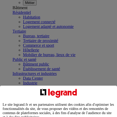
Métier
Bâtiment
Résidentiel
Habitation
Logement connecté
Logement adapté et autonomie
Tertiaire
Bureau, tertiaire
Tertiaire de proximité
Commerce et sport
Hôtellerie
Mobilier de bureau, lieux de vie
Public et santé
Bâtiment public
Établissement de santé
Infrastructures et industries
Data Center
Industrie
Infrastructures
À la une
Contrôler et planifier le fonctionnement des appareils
électriques avec le contacteur connecté
Le site legrand.fr et ses partenaires utilisent des cookies afin d'optimiser les
Répartir et optimiser son tableau électrique
fonctionnalités du site, de vous proposer des vidéos et des remontées de
Legrand Data Center Solutions : concentrer les
contenus de plateformes sociales, à des fins d'analyse de l'audience du site
expertises au service de vos performances