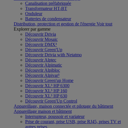
Canalisation préfabriquée
Transformateur HT-BT
Onduleur
Batteries de condensateur
Distribution, protection et gestion de l'énergie
Voir tout
Explorer par gamme
Découvrir Drivia
Découvrir Mosaic
Découvrir DMX³
Découvrir Green'Up
Découvrir Drivia with Netatmo
Découvrir Alptec
Découvrir Alpimatic
Découvrir Alpibloc
Découvrir Alpivar³
Découvrir Green'up Home
Découvrir XL³ HP 6300
Découvrir XL³ HP 160
Découvrir XL³ HP 630
Découvrir Green'Up Control
Appareillage, maison connectée et pilotage du bâtiment
Appareillage maison et bâtiment
Interrupteur, poussoir et variateur
Prise de courant, prise USB, prise RJ45, prises TV et
autres prises