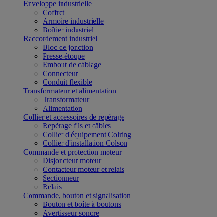
Enveloppe industrielle
Coffret
Armoire industrielle
Boîtier industriel
Raccordement industriel
Bloc de jonction
Presse-étoupe
Embout de câblage
Connecteur
Conduit flexible
Transformateur et alimentation
Transformateur
Alimentation
Collier et accessoires de repérage
Repérage fils et câbles
Collier d'équipement Colring
Collier d'installation Colson
Commande et protection moteur
Disjoncteur moteur
Contacteur moteur et relais
Sectionneur
Relais
Commande, bouton et signalisation
Bouton et boîte à boutons
Avertisseur sonore