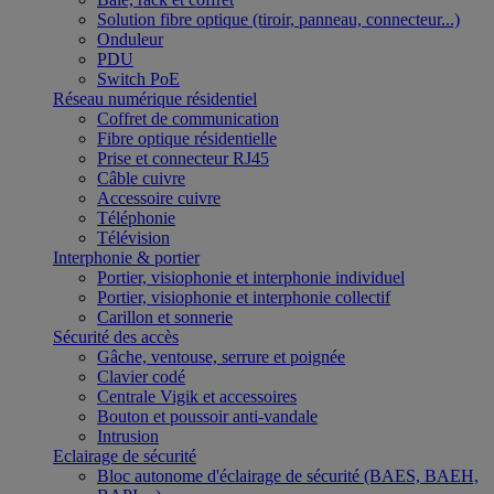
Solution fibre optique (tiroir, panneau, connecteur...)
Onduleur
PDU
Switch PoE
Réseau numérique résidentiel
Coffret de communication
Fibre optique résidentielle
Prise et connecteur RJ45
Câble cuivre
Accessoire cuivre
Téléphonie
Télévision
Interphonie & portier
Portier, visiophonie et interphonie individuel
Portier, visiophonie et interphonie collectif
Carillon et sonnerie
Sécurité des accès
Gâche, ventouse, serrure et poignée
Clavier codé
Centrale Vigik et accessoires
Bouton et poussoir anti-vandale
Intrusion
Eclairage de sécurité
Bloc autonome d'éclairage de sécurité (BAES, BAEH,