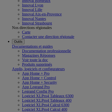
Innoval Bordeaux
Innoval Lyon
Innoval Lille
Innoval Aix-en-Provence
Innoval Nantes
Innoval Strasbourg
Nos directions régionales
Carte
Contacter une direction régionale
Outils
Documentations et guides
Documentation professionnelle
Magazines Réponses
Voir toute la doc
Produits supprimés
Applis, logiciels et configurateurs
App Home + Pro
App Home + Control
App Home + Security
App Legrand Pro
Legrand Config Pro
Logiciel XLPro4 Tableaux 6300
Logiciel XLPro4 Tableaux 400
Logiciel XLPro4 Calcul 6300
Logiciel XLPro4 Calcul 400