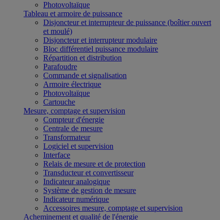
Photovoltaïque
Tableau et armoire de puissance
Disjoncteur et interrupteur de puissance (boîtier ouvert
et moulé)
Disjoncteur et interrupteur modulaire
Bloc différentiel puissance modulaire
Répartition et distribution
Parafoudre
Commande et signalisation
Armoire électrique
Photovoltaïque
Cartouche
Mesure, comptage et supervision
Compteur d'énergie
Centrale de mesure
Transformateur
Logiciel et supervision
Interface
Relais de mesure et de protection
Transducteur et convertisseur
Indicateur analogique
Système de gestion de mesure
Indicateur numérique
Accessoires mesure, comptage et supervision
Acheminement et qualité de l'énergie