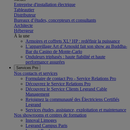
Entreprise d'installation électrique
Tableautier
Distributeur
Bureaux d’études, concepteurs et consultants
Architecte
Hébergeur
À la une
Armoires et coffrets XL³ HP : redéfinir la puissance
L’appareillage Art d’Arnould fait son show au Buddha-
Bar du Casino de Monte-Carlo
Onduleurs triphasés : haute fiabilité et haute
performance assurées
Services Pro
Nos contacts et services
Formulaire de contact Pro - Service Relations Pro
Découvrez le Service Relations Pro
Découvrez le Service Clients Legrand Cable
Management
Rejoignez la communauté des Électriciens Certifiés
Legrand
Services études, assistance, exploitation et maintenance
Nos showrooms et centres de formation
Innoval Limoges
Legrand Campus Paris