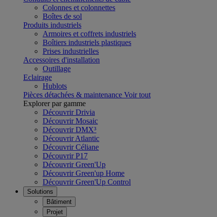
Colonnes et colonnettes
Boîtes de sol
Produits industriels
Armoires et coffrets industriels
Boîtiers industriels plastiques
Prises industrielles
Accessoires d'installation
Outillage
Eclairage
Hublots
Pièces détachées & maintenance
Voir tout
Explorer par gamme
Découvrir Drivia
Découvrir Mosaic
Découvrir DMX³
Découvrir Atlantic
Découvrir Céliane
Découvrir P17
Découvrir Green'Up
Découvrir Green'up Home
Découvrir Green'Up Control
Solutions
Bâtiment
Projet