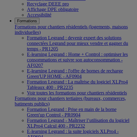
Recyclage DEEE pro
Affichage DPE obligatoire
Accessibilité
Formations
Formations pour chantiers résidentiels (logements, maisons
individuelles)
Formation Legrand : devenir expert des solutions
connectées Legrand pour mieux vendre et gagner du
temps - PR1205
E-learning Legrand : Home + Control : optimiser les
consommations et suivre son autoconsommation -
AF0207
E-learning Legrand : l'offre de bornes de recharge
Green'UP HOME - AF0904
Formation Legrand : La maîtrise du logiciel XLPro4
Tableaux 400 - PR2235
Voir toutes les formations pour chantiers résidentiels
Formations pour chantiers tertiaires (bureaux, commerces,
batiments publics)
Formation Legrand : Prise en main de la borne
Green'up Control - PR0904
Formation Legrand - Maîtriser l’utilisation du logiciel
XLPro4 Calcul 400 - PR2232
E-learning Legrand : la suite logiciels XLPro4 -
AF0604