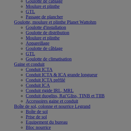
Goulotte de câblage
Moulure et plinthe
GTL
Passage de plancher
Goulotte, moulure et plinthe Planet Wattohm
Goulotte d'installation
Goulotte de distribution
Moulure et plinthe
Appareillage
Goulotte de câblage
GTL
Goulotte de climatisation
Gaine et conduit
Conduit ICTA
Conduit ICTA & ICA grande longueur
Conduit ICTA préfilé
Conduit ICA
Conduit rigide IRL, MRL
Conduit duogliss, Rai’Gliss, TINB et TIIB
Accessoires gaine et conduit
Boîte de sol, colonne et nourrice Legrand
Boîte de sol
Prise de sol
Equipement du bureau
Bloc nourrice