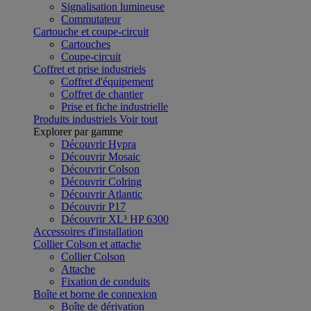
Signalisation lumineuse
Commutateur
Cartouche et coupe-circuit
Cartouches
Coupe-circuit
Coffret et prise industriels
Coffret d'équipement
Coffret de chantier
Prise et fiche industrielle
Produits industriels
Voir tout
Explorer par gamme
Découvrir Hypra
Découvrir Mosaic
Découvrir Colson
Découvrir Colring
Découvrir Atlantic
Découvrir P17
Découvrir XL³ HP 6300
Accessoires d'installation
Collier Colson et attache
Collier Colson
Attache
Fixation de conduits
Boîte et borne de connexion
Boîte de dérivation