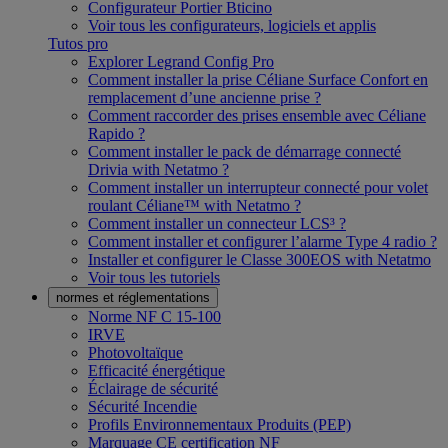
Configurateur Portier Bticino
Voir tous les configurateurs, logiciels et applis
Tutos pro
Explorer Legrand Config Pro
Comment installer la prise Céliane Surface Confort en
remplacement d’une ancienne prise ?
Comment raccorder des prises ensemble avec Céliane
Rapido ?
Comment installer le pack de démarrage connecté
Drivia with Netatmo ?
Comment installer un interrupteur connecté pour volet
roulant Céliane™ with Netatmo ?
Comment installer un connecteur LCS³ ?
Comment installer et configurer l’alarme Type 4 radio ?
Installer et configurer le Classe 300EOS with Netatmo
Voir tous les tutoriels
normes et réglementations
Norme NF C 15-100
IRVE
Photovoltaïque
Efficacité énergétique
Éclairage de sécurité
Sécurité Incendie
Profils Environnementaux Produits (PEP)
Marquage CE certification NF