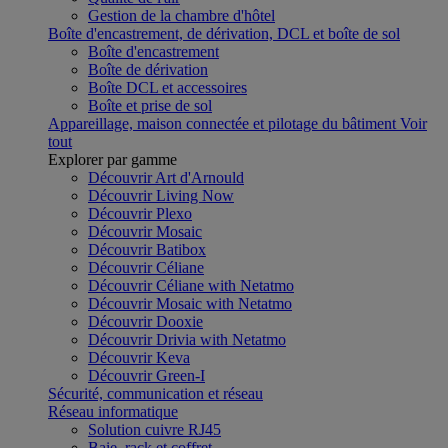
Gestion de la chambre d'hôtel
Boîte d'encastrement, de dérivation, DCL et boîte de sol
Boîte d'encastrement
Boîte de dérivation
Boîte DCL et accessoires
Boîte et prise de sol
Appareillage, maison connectée et pilotage du bâtiment
Voir
tout
Explorer par gamme
Découvrir Art d'Arnould
Découvrir Living Now
Découvrir Plexo
Découvrir Mosaic
Découvrir Batibox
Découvrir Céliane
Découvrir Céliane with Netatmo
Découvrir Mosaic with Netatmo
Découvrir Dooxie
Découvrir Drivia with Netatmo
Découvrir Keva
Découvrir Green-I
Sécurité, communication et réseau
Réseau informatique
Solution cuivre RJ45
Baie, rack et coffret