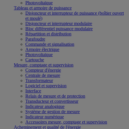
Photovoltaïque
Tableau et armoire de puissance
Disjoncteur et interrupteur de puissance (boîtier ouvert
et moulé)
Disjoncteur et interrupteur modulaire
Bloc différentiel puissance modulaire
Répartition et distribution
Parafoudre
Commande et signalisation
Armoire électrique
Photovoltaïque
Cartouche
Mesure, comptage et supervision
Compteur d'énergie
Centrale de mesure
Transformateur
Logiciel et supervision
Interface
Relais de mesure et de protection
Transducteur et convertisseur
Indicateur analogique
Système de gestion de mesure
Indicateur numérique
Accessoires mesure, comptage et supervision
Acheminement et qualité de l'énergie