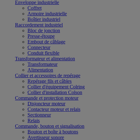
Enveloppe industrielle
Coffret
Armoire industrielle
Boîtier industriel
Raccordement industriel
Bloc de jonction
Presse-étoupe
Embout de câblage
Connecteur
Conduit flexible
Transformateur et alimentation
Transformateur
Alimentation
Collier et accessoires de repérage
Repérage fils et câbles
Collier d'équipement Colring
Collier d'installation Colson
Commande et protection moteur
Disjoncteur moteur
Contacteur moteur et relais
Sectionneur
Relais
Commande, bouton et signalisation
Bouton et boîte à boutons
Avertisseur sonore