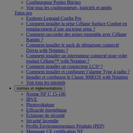
Configurateur Portier Bticino
Voir tous les configurateurs, logiciels et applis
Tutos pro
Explorer Legrand Config Pro
Comment installer la prise Céliane Surface Confort en
remplacement d’une ancienne prise ?
Comment raccorder des prises ensemble avec Céliane
Rapido ?
Comment installer le pack de démarrage connecté
Drivia with Netatmo ?
Comment installer un interrupteur connecté pour volet
roulant Céliane™ with Netatmo ?
Comment installer un connecteur LCS³ ?
Comment installer et configurer l’alarme Type 4 radio ?
Installer et configurer le Classe 300EOS with Netatmo
Voir tous les tutoriels
normes et réglementations
Norme NF C 15-100
IRVE
Photovoltaïque
Efficacité énergétique
Éclairage de sécurité
Sécurité Incendie
Profils Environnementaux Produits (PEP)
Marquage CE certification NF