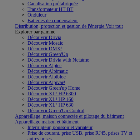
Canalisation préfabriquée
Transformateur HT-BT
Onduleur
Batteries de condensateur
Distribution, protection et gestion de l'énergie
Voir tout
Explorer par gamme
Découvrir Drivia
Découvrir Mosaic
Découvrir DMX³
Découvrir Green'Up
Découvrir Drivia with Netatmo
Découvrir Alptec
Découvrir Alpimatic
Découvrir Alpibloc
Découvrir Alpivar³
Découvrir Green'up Home
Découvrir XL³ HP 6300
Découvrir XL³ HP 160
Découvrir XL³ HP 630
Découvrir Green'Up Control
Appareillage, maison connectée et pilotage du bâtiment
Appareillage maison et bâtiment
Interrupteur, poussoir et variateur
Prise de courant, prise USB, prise RJ45, prises TV et
autres prises