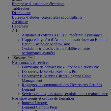
Entreprise d'installation électrique
Tableautier
Distributeur
Bureaux d’études, concepteurs et consultants
Architecte
Hébergeur
À la une
Armoires et coffrets XL³ HP : redéfinir la puissance
L’appareillage Art d’Arnould fait son show au Buddha-
Bar du Casino de Monte-Carlo
Onduleurs triphasés : haute fiabilité et haute
performance assurées
Services Pro
Nos contacts et services
Formulaire de contact Pro - Service Relations Pro
Découvrez le Service Relations Pro
Découvrez le Service Clients Legrand Cable
Management
Rejoignez la communauté des Électriciens Certifiés
Legrand
Services études, assistance, exploitation et maintenance
Nos showrooms et centres de formation
Innoval Limoges
Legrand Campus Paris