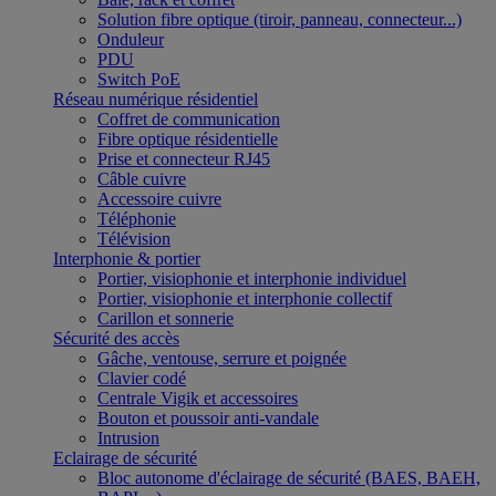
Solution fibre optique (tiroir, panneau, connecteur...)
Onduleur
PDU
Switch PoE
Réseau numérique résidentiel
Coffret de communication
Fibre optique résidentielle
Prise et connecteur RJ45
Câble cuivre
Accessoire cuivre
Téléphonie
Télévision
Interphonie & portier
Portier, visiophonie et interphonie individuel
Portier, visiophonie et interphonie collectif
Carillon et sonnerie
Sécurité des accès
Gâche, ventouse, serrure et poignée
Clavier codé
Centrale Vigik et accessoires
Bouton et poussoir anti-vandale
Intrusion
Eclairage de sécurité
Bloc autonome d'éclairage de sécurité (BAES, BAEH,