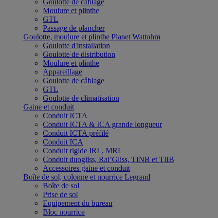
Goulotte de câblage
Moulure et plinthe
GTL
Passage de plancher
Goulotte, moulure et plinthe Planet Wattohm
Goulotte d'installation
Goulotte de distribution
Moulure et plinthe
Appareillage
Goulotte de câblage
GTL
Goulotte de climatisation
Gaine et conduit
Conduit ICTA
Conduit ICTA & ICA grande longueur
Conduit ICTA préfilé
Conduit ICA
Conduit rigide IRL, MRL
Conduit duogliss, Rai’Gliss, TINB et TIIB
Accessoires gaine et conduit
Boîte de sol, colonne et nourrice Legrand
Boîte de sol
Prise de sol
Equipement du bureau
Bloc nourrice