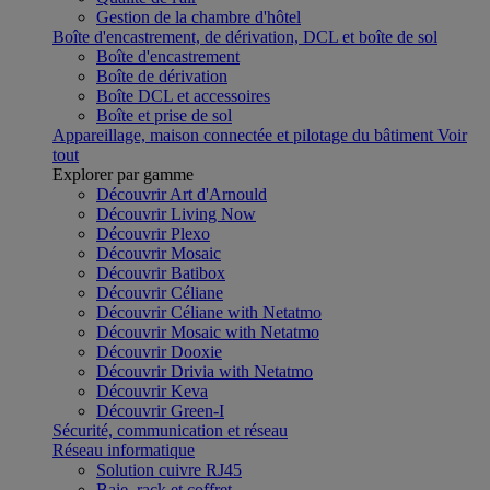
Gestion de la chambre d'hôtel
Boîte d'encastrement, de dérivation, DCL et boîte de sol
Boîte d'encastrement
Boîte de dérivation
Boîte DCL et accessoires
Boîte et prise de sol
Appareillage, maison connectée et pilotage du bâtiment
Voir
tout
Explorer par gamme
Découvrir Art d'Arnould
Découvrir Living Now
Découvrir Plexo
Découvrir Mosaic
Découvrir Batibox
Découvrir Céliane
Découvrir Céliane with Netatmo
Découvrir Mosaic with Netatmo
Découvrir Dooxie
Découvrir Drivia with Netatmo
Découvrir Keva
Découvrir Green-I
Sécurité, communication et réseau
Réseau informatique
Solution cuivre RJ45
Baie, rack et coffret