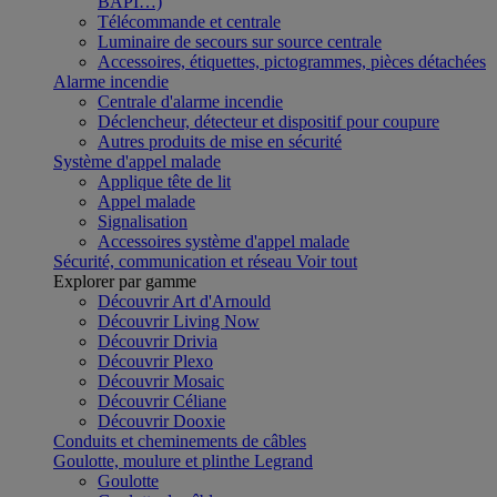
BAPI…)
Télécommande et centrale
Luminaire de secours sur source centrale
Accessoires, étiquettes, pictogrammes, pièces détachées
Alarme incendie
Centrale d'alarme incendie
Déclencheur, détecteur et dispositif pour coupure
Autres produits de mise en sécurité
Système d'appel malade
Applique tête de lit
Appel malade
Signalisation
Accessoires système d'appel malade
Sécurité, communication et réseau
Voir tout
Explorer par gamme
Découvrir Art d'Arnould
Découvrir Living Now
Découvrir Drivia
Découvrir Plexo
Découvrir Mosaic
Découvrir Céliane
Découvrir Dooxie
Conduits et cheminements de câbles
Goulotte, moulure et plinthe Legrand
Goulotte