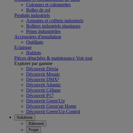
Colonnes et colonnettes
Boîtes de sol
Produits industriels
Armoires et coffrets industriels
Boîtiers industriels plastiques
Prises industrielles
Accessoires d'installation
Outillage
Eclairage
Hublots
Pièces détachées & maintenance
Voir tout
Explorer par gamme
Découvrir Drivia
Découvrir Mosaic
Découvrir DMX³
Découvrir Atlantic
Découvrir Céliane
Découvrir P17
Découvrir Green'Up
Découvrir Green'up Home
Découvrir Green'Up Control
Solutions
Bâtiment
Projet