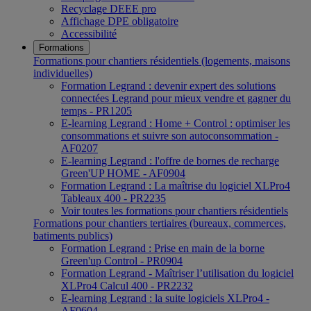
Recyclage DEEE pro
Affichage DPE obligatoire
Accessibilité
Formations
Formations pour chantiers résidentiels (logements, maisons
individuelles)
Formation Legrand : devenir expert des solutions
connectées Legrand pour mieux vendre et gagner du
temps - PR1205
E-learning Legrand : Home + Control : optimiser les
consommations et suivre son autoconsommation -
AF0207
E-learning Legrand : l'offre de bornes de recharge
Green'UP HOME - AF0904
Formation Legrand : La maîtrise du logiciel XLPro4
Tableaux 400 - PR2235
Voir toutes les formations pour chantiers résidentiels
Formations pour chantiers tertiaires (bureaux, commerces,
batiments publics)
Formation Legrand : Prise en main de la borne
Green'up Control - PR0904
Formation Legrand - Maîtriser l’utilisation du logiciel
XLPro4 Calcul 400 - PR2232
E-learning Legrand : la suite logiciels XLPro4 -
AF0604