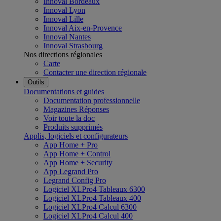
Innoval Bordeaux
Innoval Lyon
Innoval Lille
Innoval Aix-en-Provence
Innoval Nantes
Innoval Strasbourg
Nos directions régionales
Carte
Contacter une direction régionale
Outils
Documentations et guides
Documentation professionnelle
Magazines Réponses
Voir toute la doc
Produits supprimés
Applis, logiciels et configurateurs
App Home + Pro
App Home + Control
App Home + Security
App Legrand Pro
Legrand Config Pro
Logiciel XLPro4 Tableaux 6300
Logiciel XLPro4 Tableaux 400
Logiciel XLPro4 Calcul 6300
Logiciel XLPro4 Calcul 400