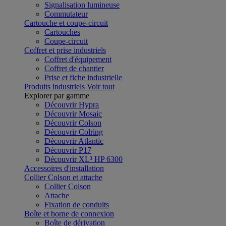
Signalisation lumineuse
Commutateur
Cartouche et coupe-circuit
Cartouches
Coupe-circuit
Coffret et prise industriels
Coffret d'équipement
Coffret de chantier
Prise et fiche industrielle
Produits industriels
Voir tout
Explorer par gamme
Découvrir Hypra
Découvrir Mosaic
Découvrir Colson
Découvrir Colring
Découvrir Atlantic
Découvrir P17
Découvrir XL³ HP 6300
Accessoires d'installation
Collier Colson et attache
Collier Colson
Attache
Fixation de conduits
Boîte et borne de connexion
Boîte de dérivation