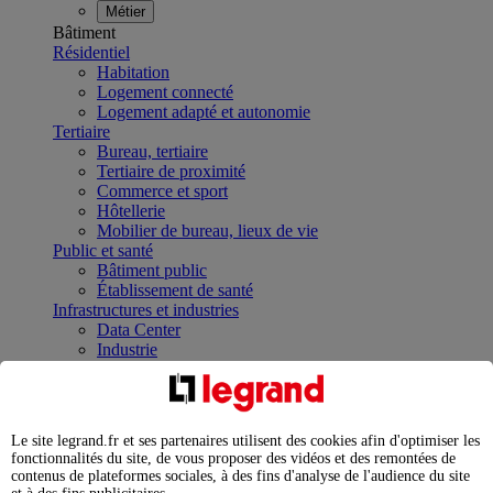
Métier
Bâtiment
Résidentiel
Habitation
Logement connecté
Logement adapté et autonomie
Tertiaire
Bureau, tertiaire
Tertiaire de proximité
Commerce et sport
Hôtellerie
Mobilier de bureau, lieux de vie
Public et santé
Bâtiment public
Établissement de santé
Infrastructures et industries
Data Center
Industrie
Infrastructures
À la une
Contrôler et planifier le fonctionnement des appareils
électriques avec le contacteur connecté
Le site legrand.fr et ses partenaires utilisent des cookies afin d'optimiser les
Répartir et optimiser son tableau électrique
fonctionnalités du site, de vous proposer des vidéos et des remontées de
Legrand Data Center Solutions : concentrer les
contenus de plateformes sociales, à des fins d'analyse de l'audience du site
expertises au service de vos performances