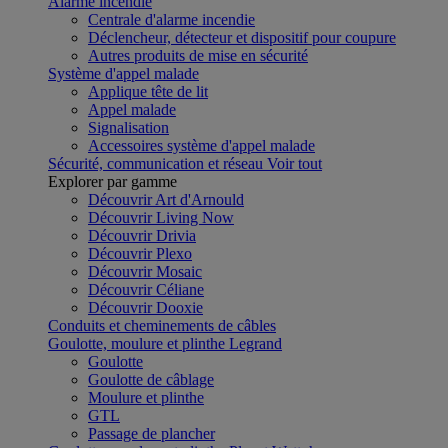
Alarme incendie
Centrale d'alarme incendie
Déclencheur, détecteur et dispositif pour coupure
Autres produits de mise en sécurité
Système d'appel malade
Applique tête de lit
Appel malade
Signalisation
Accessoires système d'appel malade
Sécurité, communication et réseau
Voir tout
Explorer par gamme
Découvrir Art d'Arnould
Découvrir Living Now
Découvrir Drivia
Découvrir Plexo
Découvrir Mosaic
Découvrir Céliane
Découvrir Dooxie
Conduits et cheminements de câbles
Goulotte, moulure et plinthe Legrand
Goulotte
Goulotte de câblage
Moulure et plinthe
GTL
Passage de plancher