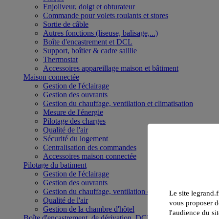
Enjoliveur, doigt et obturateur
Commande pour volets roulants et stores
Sortie de câble
Autres fonctions (liseuse, balisage,...)
Boîte d'encastrement et DCL
Support, boîtier & cadre saillie
Thermostat
Accessoires appareillage maison et bâtiment
Maison connectée
Gestion de l'éclairage
Gestion des ouvrants
Gestion du chauffage, ventilation et climatisation
Mesure de l'énergie
Pilotage des charges
Qualité de l'air
Sécurité du logement
Centralisation des commandes
Accessoires maison connectée
Pilotage du batiment
Gestion de l'éclairage
Gestion des ouvrants
Gestion du chauffage, ventilation et climatisation
Le site legrand.f
Qualité de l'air
vous proposer de
Gestion de la chambre d'hôtel
l'audience du sit
Boîte d'encastrement, de dérivation, DCL et boîte de sol