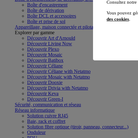
Consultez notre
Boîte d'encastrement
Boîte de dérivation
Vous pouvez gér
Boîte DCL et accessoires
des cookies
.
Boîte et prise de sol
Appareillage, maison connectée et pilotage du bâtiment
Voir to
Explorer par gamme
Découvrir Art d'Arnould
Découvrir Living Now
Découvrir Plexo
Découvrir Mosaic
Découvrir Batibox
Découvrir Céliane
Découvrir Céliane with Netatmo
Découvrir Mosaic with Netatmo
Découvrir Dooxie
Découvrir Drivia with Netatmo
Découvrir Keva
Découvrir Green-I
Sécurité, communication et réseau
Réseau informatique
Solution cuivre RJ45
Baie, rack et coffret
Solution fibre optique (tiroir, panneau, connecteur...)
Onduleur
PDU