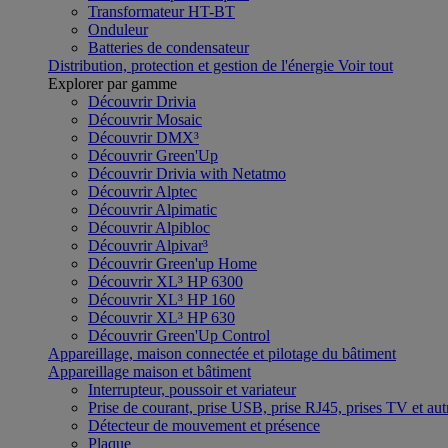
Transformateur HT-BT
Onduleur
Batteries de condensateur
Distribution, protection et gestion de l'énergie
Voir tout
Explorer par gamme
Découvrir Drivia
Découvrir Mosaic
Découvrir DMX³
Découvrir Green'Up
Découvrir Drivia with Netatmo
Découvrir Alptec
Découvrir Alpimatic
Découvrir Alpibloc
Découvrir Alpivar³
Découvrir Green'up Home
Découvrir XL³ HP 6300
Découvrir XL³ HP 160
Découvrir XL³ HP 630
Découvrir Green'Up Control
Appareillage, maison connectée et pilotage du bâtiment
Appareillage maison et bâtiment
Interrupteur, poussoir et variateur
Prise de courant, prise USB, prise RJ45, prises TV et aut
Détecteur de mouvement et présence
Plaque