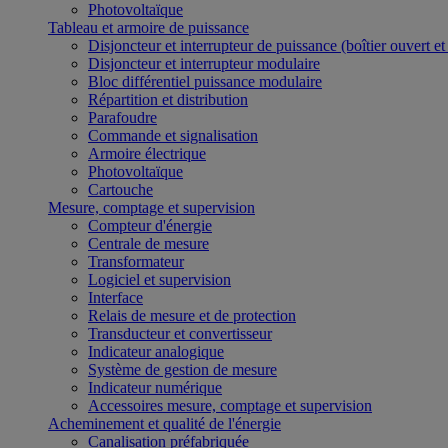
Photovoltaïque
Tableau et armoire de puissance
Disjoncteur et interrupteur de puissance (boîtier ouvert e
Disjoncteur et interrupteur modulaire
Bloc différentiel puissance modulaire
Répartition et distribution
Parafoudre
Commande et signalisation
Armoire électrique
Photovoltaïque
Cartouche
Mesure, comptage et supervision
Compteur d'énergie
Centrale de mesure
Transformateur
Logiciel et supervision
Interface
Relais de mesure et de protection
Transducteur et convertisseur
Indicateur analogique
Système de gestion de mesure
Indicateur numérique
Accessoires mesure, comptage et supervision
Acheminement et qualité de l'énergie
Canalisation préfabriquée