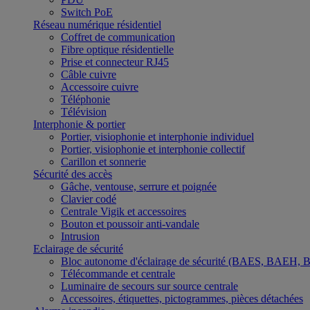
Switch PoE
Réseau numérique résidentiel
Coffret de communication
Fibre optique résidentielle
Prise et connecteur RJ45
Câble cuivre
Accessoire cuivre
Téléphonie
Télévision
Interphonie & portier
Portier, visiophonie et interphonie individuel
Portier, visiophonie et interphonie collectif
Carillon et sonnerie
Sécurité des accès
Gâche, ventouse, serrure et poignée
Clavier codé
Centrale Vigik et accessoires
Bouton et poussoir anti-vandale
Intrusion
Eclairage de sécurité
Bloc autonome d'éclairage de sécurité (BAES, BAEH,
Télécommande et centrale
Luminaire de secours sur source centrale
Accessoires, étiquettes, pictogrammes, pièces détachées