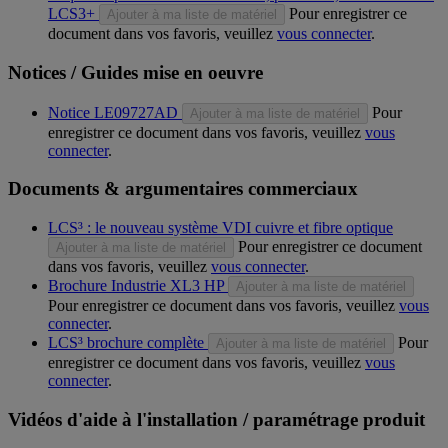
LCS3+
Pour enregistrer ce
Ajouter à ma liste de matériel
document dans vos favoris, veuillez
vous connecter
.
Notices / Guides mise en oeuvre
Notice LE09727AD
Pour
Ajouter à ma liste de matériel
enregistrer ce document dans vos favoris, veuillez
vous
connecter
.
Documents & argumentaires commerciaux
LCS³ : le nouveau système VDI cuivre et fibre optique
Pour enregistrer ce document
Ajouter à ma liste de matériel
dans vos favoris, veuillez
vous connecter
.
Brochure Industrie XL3 HP
Ajouter à ma liste de matériel
Pour enregistrer ce document dans vos favoris, veuillez
vous
connecter
.
LCS³ brochure complète
Pour
Ajouter à ma liste de matériel
enregistrer ce document dans vos favoris, veuillez
vous
connecter
.
Vidéos d'aide à l'installation / paramétrage produit