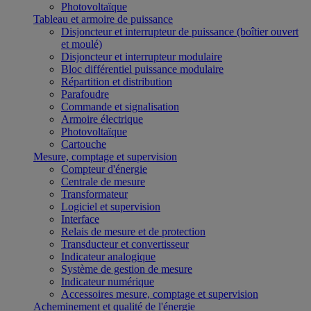
Photovoltaïque
Tableau et armoire de puissance
Disjoncteur et interrupteur de puissance (boîtier ouvert
et moulé)
Disjoncteur et interrupteur modulaire
Bloc différentiel puissance modulaire
Répartition et distribution
Parafoudre
Commande et signalisation
Armoire électrique
Photovoltaïque
Cartouche
Mesure, comptage et supervision
Compteur d'énergie
Centrale de mesure
Transformateur
Logiciel et supervision
Interface
Relais de mesure et de protection
Transducteur et convertisseur
Indicateur analogique
Système de gestion de mesure
Indicateur numérique
Accessoires mesure, comptage et supervision
Acheminement et qualité de l'énergie