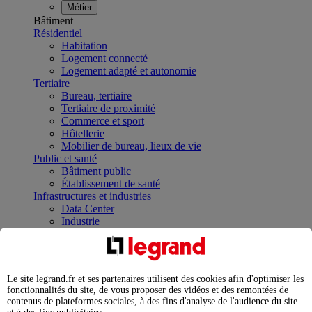
Métier
Bâtiment
Résidentiel
Habitation
Logement connecté
Logement adapté et autonomie
Tertiaire
Bureau, tertiaire
Tertiaire de proximité
Commerce et sport
Hôtellerie
Mobilier de bureau, lieux de vie
Public et santé
Bâtiment public
Établissement de santé
Infrastructures et industries
Data Center
Industrie
Infrastructures
À la une
Contrôler et planifier le fonctionnement des appareils
électriques avec le contacteur connecté
Le site legrand.fr et ses partenaires utilisent des cookies afin d'optimiser les
Répartir et optimiser son tableau électrique
fonctionnalités du site, de vous proposer des vidéos et des remontées de
Legrand Data Center Solutions : concentrer les
contenus de plateformes sociales, à des fins d'analyse de l'audience du site
expertises au service de vos performances