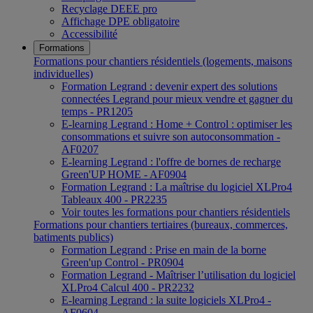
Recyclage DEEE pro
Affichage DPE obligatoire
Accessibilité
Formations
Formations pour chantiers résidentiels (logements, maisons
individuelles)
Formation Legrand : devenir expert des solutions
connectées Legrand pour mieux vendre et gagner du
temps - PR1205
E-learning Legrand : Home + Control : optimiser les
consommations et suivre son autoconsommation -
AF0207
E-learning Legrand : l'offre de bornes de recharge
Green'UP HOME - AF0904
Formation Legrand : La maîtrise du logiciel XLPro4
Tableaux 400 - PR2235
Voir toutes les formations pour chantiers résidentiels
Formations pour chantiers tertiaires (bureaux, commerces,
batiments publics)
Formation Legrand : Prise en main de la borne
Green'up Control - PR0904
Formation Legrand - Maîtriser l’utilisation du logiciel
XLPro4 Calcul 400 - PR2232
E-learning Legrand : la suite logiciels XLPro4 -
AF0604