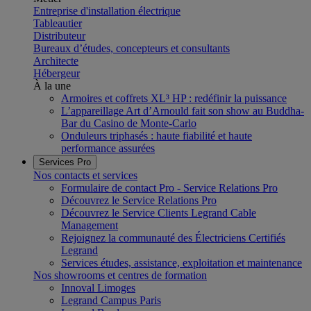
Entreprise d'installation électrique
Tableautier
Distributeur
Bureaux d’études, concepteurs et consultants
Architecte
Hébergeur
À la une
Armoires et coffrets XL³ HP : redéfinir la puissance
L’appareillage Art d’Arnould fait son show au Buddha-
Bar du Casino de Monte-Carlo
Onduleurs triphasés : haute fiabilité et haute
performance assurées
Services Pro
Nos contacts et services
Formulaire de contact Pro - Service Relations Pro
Découvrez le Service Relations Pro
Découvrez le Service Clients Legrand Cable
Management
Rejoignez la communauté des Électriciens Certifiés
Legrand
Services études, assistance, exploitation et maintenance
Nos showrooms et centres de formation
Innoval Limoges
Legrand Campus Paris