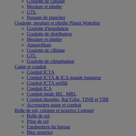
Goulotte de câblage
Moulure et plinthe
GTL
Passage de plancher
Goulotte, moulure et plinthe Planet Wattohm
Goulotte d'installation
Goulotte de distribution
Moulure et plinthe
Appareillage
Goulotte de câblage
GTL
Goulotte de climatisation
Gaine et conduit
Conduit ICTA
Conduit ICTA & ICA grande longueur
Conduit ICTA préfilé
Conduit ICA
Conduit rigide IRL, MRL
Conduit duogliss, Rai’Gliss, TINB et TIIB
Accessoires gaine et conduit
Boîte de sol, colonne et nourrice Legrand
Boîte de sol
Prise de sol
Equipement du bureau
Bloc nourrice