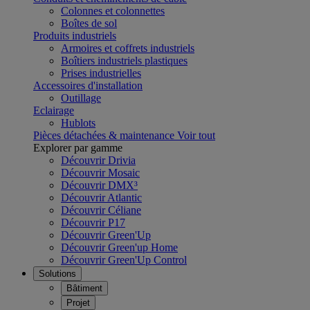
Colonnes et colonnettes
Boîtes de sol
Produits industriels
Armoires et coffrets industriels
Boîtiers industriels plastiques
Prises industrielles
Accessoires d'installation
Outillage
Eclairage
Hublots
Pièces détachées & maintenance
Voir tout
Explorer par gamme
Découvrir Drivia
Découvrir Mosaic
Découvrir DMX³
Découvrir Atlantic
Découvrir Céliane
Découvrir P17
Découvrir Green'Up
Découvrir Green'up Home
Découvrir Green'Up Control
Solutions
Bâtiment
Projet