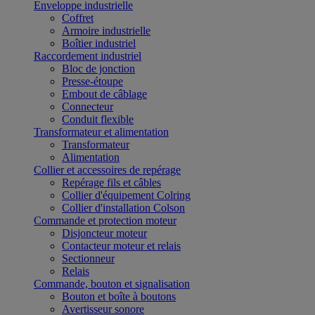
Enveloppe industrielle
Coffret
Armoire industrielle
Boîtier industriel
Raccordement industriel
Bloc de jonction
Presse-étoupe
Embout de câblage
Connecteur
Conduit flexible
Transformateur et alimentation
Transformateur
Alimentation
Collier et accessoires de repérage
Repérage fils et câbles
Collier d'équipement Colring
Collier d'installation Colson
Commande et protection moteur
Disjoncteur moteur
Contacteur moteur et relais
Sectionneur
Relais
Commande, bouton et signalisation
Bouton et boîte à boutons
Avertisseur sonore