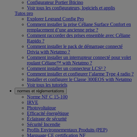
Configurateur Portier Bticino
Voir tous les configurateurs, logiciels et applis
Tutos pro
Explorer Legrand Config Pro
Comment installer la prise Céliane Surface Confort en
remplacement d’une ancienne prise ?
Comment raccorder des prises ensemble avec Céliane
Rapido ?
Comment installer le pack de démarrage connecté
Drivia with Netatmo ?
Comment installer un interrupteur connecté pour volet
roulant Céliane™ with Netatmo ?
Comment installer un connecteur LCS³ ?
Comment installer et configurer l’alarme Type 4 radio ?
Installer et configurer le Classe 300EOS with Netatmo
Voir tous les tutoriels
normes et réglementations
Norme NF C 15-100
IRVE
Photovoltaïque
Efficacité énergétique
Éclairage de sécurité
Sécurité Incendie
Profils Environnementaux Produits (PEP)
Marquage CE certification NF