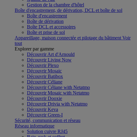
Gestion de la chambre d'hôtel
Boîte d'encastrement, de dérivation, DCL et boîte de sol
Boîte d'encastrement
Boîte de dérivation
Boîte DCL et accessoires
Boîte et prise de sol
Appareillage, maison connectée et pilotage du bâtiment
Voir
tout
Explorer par gamme
Découvrir Art d'Arnould
Découvrir Living Now
Découvrir Plexo
Découvrir Mosaic
Découvrir Batibox
Découvrir Céliane
Découvrir Céliane with Netatmo
Découvrir Mosaic with Netatmo
Découvrir Dooxie
Découvrir Drivia with Netatmo
Découvrir Keva
Découvrir Green-I
Sécurité, communication et réseau
Réseau informatique
Solution cuivre RJ45
Baie, rack et coffret