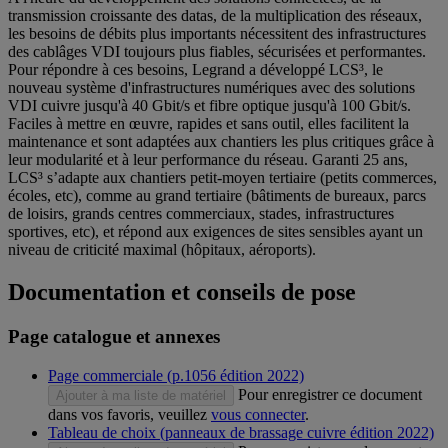
transmission croissante des datas, de la multiplication des réseaux,
les besoins de débits plus importants nécessitent des infrastructures
des cablâges VDI toujours plus fiables, sécurisées et performantes.
Pour répondre à ces besoins, Legrand a développé LCS³, le
nouveau système d'infrastructures numériques avec des solutions
VDI cuivre jusqu'à 40 Gbit/s et fibre optique jusqu'à 100 Gbit/s.
Faciles à mettre en œuvre, rapides et sans outil, elles facilitent la
maintenance et sont adaptées aux chantiers les plus critiques grâce à
leur modularité et à leur performance du réseau. Garanti 25 ans,
LCS³ s’adapte aux chantiers petit-moyen tertiaire (petits commerces,
écoles, etc), comme au grand tertiaire (bâtiments de bureaux, parcs
de loisirs, grands centres commerciaux, stades, infrastructures
sportives, etc), et répond aux exigences de sites sensibles ayant un
niveau de criticité maximal (hôpitaux, aéroports).
Documentation et conseils de pose
Page catalogue et annexes
Page commerciale (p.1056 édition 2022)
Pour enregistrer ce document
Ajouter à ma liste de matériel
dans vos favoris, veuillez
vous connecter
.
Tableau de choix (panneaux de brassage cuivre édition 2022)