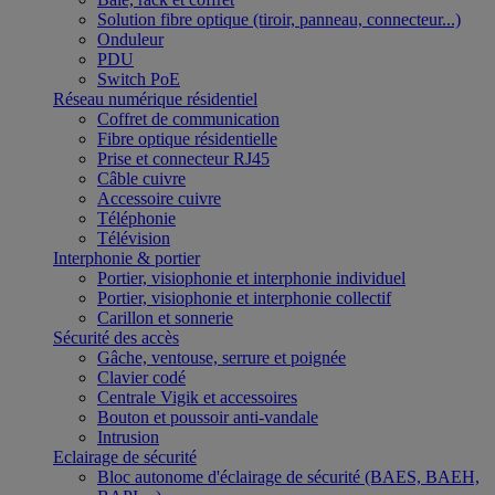
Solution fibre optique (tiroir, panneau, connecteur...)
Onduleur
PDU
Switch PoE
Réseau numérique résidentiel
Coffret de communication
Fibre optique résidentielle
Prise et connecteur RJ45
Câble cuivre
Accessoire cuivre
Téléphonie
Télévision
Interphonie & portier
Portier, visiophonie et interphonie individuel
Portier, visiophonie et interphonie collectif
Carillon et sonnerie
Sécurité des accès
Gâche, ventouse, serrure et poignée
Clavier codé
Centrale Vigik et accessoires
Bouton et poussoir anti-vandale
Intrusion
Eclairage de sécurité
Bloc autonome d'éclairage de sécurité (BAES, BAEH,