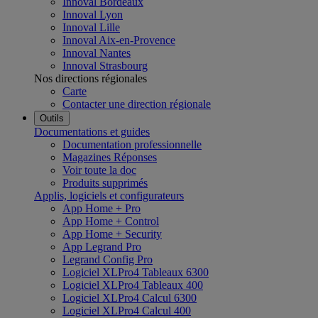
Innoval Bordeaux
Innoval Lyon
Innoval Lille
Innoval Aix-en-Provence
Innoval Nantes
Innoval Strasbourg
Nos directions régionales
Carte
Contacter une direction régionale
Outils
Documentations et guides
Documentation professionnelle
Magazines Réponses
Voir toute la doc
Produits supprimés
Applis, logiciels et configurateurs
App Home + Pro
App Home + Control
App Home + Security
App Legrand Pro
Legrand Config Pro
Logiciel XLPro4 Tableaux 6300
Logiciel XLPro4 Tableaux 400
Logiciel XLPro4 Calcul 6300
Logiciel XLPro4 Calcul 400