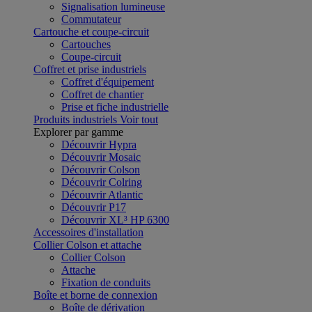
Signalisation lumineuse
Commutateur
Cartouche et coupe-circuit
Cartouches
Coupe-circuit
Coffret et prise industriels
Coffret d'équipement
Coffret de chantier
Prise et fiche industrielle
Produits industriels
Voir tout
Explorer par gamme
Découvrir Hypra
Découvrir Mosaic
Découvrir Colson
Découvrir Colring
Découvrir Atlantic
Découvrir P17
Découvrir XL³ HP 6300
Accessoires d'installation
Collier Colson et attache
Collier Colson
Attache
Fixation de conduits
Boîte et borne de connexion
Boîte de dérivation