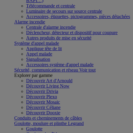
BAPI…)
Télécommande et centrale
Luminaire de secours sur source centrale
Accessoires, étiquettes, pictogrammes, pièces détachées
Alarme incendie
Centrale d'alarme incendie
Déclencheur, détecteur et dispositif pour coupure
Autres produits de mise en sécurité
Système d'appel malade
Applique tête de lit
Appel malade
Signalisation
Accessoires système d'appel malade
Sécurité, communication et réseau
Voir tout
Explorer par gamme
Découvrir Art d'Arnould
Découvrir Living Now
Découvrir Drivia
Découvrir Plexo
Découvrir Mosaic
Découvrir Céliane
Découvrir Dooxie
Conduits et cheminements de câbles
Goulotte, moulure et plinthe Legrand
Goulotte