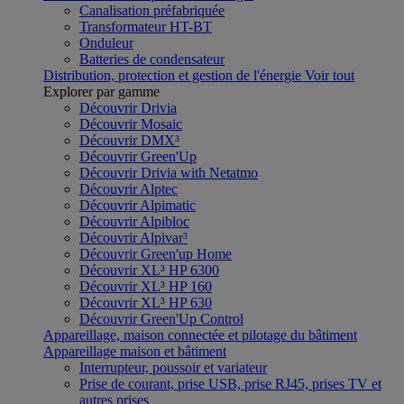
Canalisation préfabriquée
Transformateur HT-BT
Onduleur
Batteries de condensateur
Distribution, protection et gestion de l'énergie
Voir tout
Explorer par gamme
Découvrir Drivia
Découvrir Mosaic
Découvrir DMX³
Découvrir Green'Up
Découvrir Drivia with Netatmo
Découvrir Alptec
Découvrir Alpimatic
Découvrir Alpibloc
Découvrir Alpivar³
Découvrir Green'up Home
Découvrir XL³ HP 6300
Découvrir XL³ HP 160
Découvrir XL³ HP 630
Découvrir Green'Up Control
Appareillage, maison connectée et pilotage du bâtiment
Appareillage maison et bâtiment
Interrupteur, poussoir et variateur
Prise de courant, prise USB, prise RJ45, prises TV et
autres prises