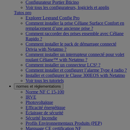
Configurateur Portier Bticino
Voir tous les configurateurs, logiciels et applis
Tutos pro
Explorer Legrand Config Pro
Comment installer la prise Céliane Surface Confort en
remplacement d’une ancienne prise ?
Comment raccorder des prises ensemble avec Céliane
Rapido ?
Comment installer le pack de démarrage connecté
Drivia with Netatmo ?
Comment installer un interrupteur connecté pour volet
roulant Céliane™ with Netatmo ?
Comment installer un connecteur LCS³ ?
Comment installer et configurer l’alarme Type 4 radio ?
Installer et configurer le Classe 300EOS with Netatmo
Voir tous les tutoriels
normes et réglementations
Norme NF C 15-100
IRVE
Photovoltaïque
Efficacité énergétique
Éclairage de sécurité
Sécurité Incendie
Profils Environnementaux Produits (PEP)
Marquage CE certification NF