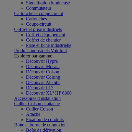
Signalisation lumineuse
Commutateur
Cartouche et coupe-circuit
Cartouches
Coupe-circuit
Coffret et prise industriels
Coffret d'équipement
Coffret de chantier
Prise et fiche industrielle
Produits industriels
Voir tout
Explorer par gamme
Découvrir Hypra
Découvrir Mosaic
Découvrir Colson
Découvrir Colring
Découvrir Atlantic
Découvrir P17
Découvrir XL³ HP 6300
Accessoires d'installation
Collier Colson et attache
Collier Colson
Attache
Fixation de conduits
Boîte et borne de connexion
Boîte de dérivation