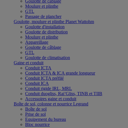
Goulotte de câblage
Moulure et plinthe
GTL
Passage de plancher
Goulotte, moulure et plinthe Planet Wattohm
Goulotte d'installation
Goulotte de distribution
Moulure et plinthe
Appareillage
Goulotte de câblage
GTL
Goulotte de climatisation
Gaine et conduit
Conduit ICTA
Conduit ICTA & ICA grande longueur
Conduit ICTA préfilé
Conduit ICA
Conduit rigide IRL, MRL
Conduit duogliss, Rai’Gliss, TINB et TIIB
Accessoires gaine et conduit
Boîte de sol, colonne et nourrice Legrand
Boîte de sol
Prise de sol
Equipement du bureau
Bloc nourrice