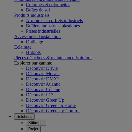
Colonnes et colonnettes
Boîtes de sol
Produits industriels
Armoires et coffrets industriels
Boîtiers industriels plastiques
Prises industrielles
Accessoires d'installation
Outillage
Eclairage
Hublots
Pièces détachées & maintenance
Voir tout
Explorer par gamme
Découvrir Drivia
Découvrir Mosaic
Découvrir DMX³
Découvrir Atlantic
Découvrir Céliane
Découvrir P17
Découvrir Green'Up
Découvrir Green'up Home
Découvrir Green'Up Control
Solutions
Bâtiment
Projet