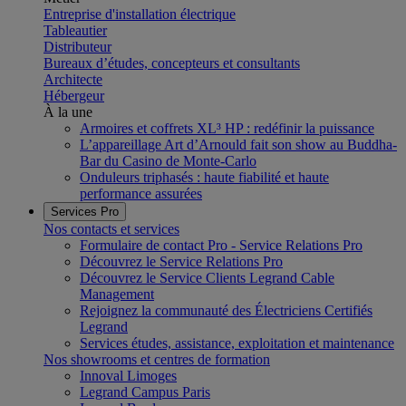
Entreprise d'installation électrique
Tableautier
Distributeur
Bureaux d’études, concepteurs et consultants
Architecte
Hébergeur
À la une
Armoires et coffrets XL³ HP : redéfinir la puissance
L’appareillage Art d’Arnould fait son show au Buddha-
Bar du Casino de Monte-Carlo
Onduleurs triphasés : haute fiabilité et haute
performance assurées
Services Pro
Nos contacts et services
Formulaire de contact Pro - Service Relations Pro
Découvrez le Service Relations Pro
Découvrez le Service Clients Legrand Cable
Management
Rejoignez la communauté des Électriciens Certifiés
Legrand
Services études, assistance, exploitation et maintenance
Nos showrooms et centres de formation
Innoval Limoges
Legrand Campus Paris