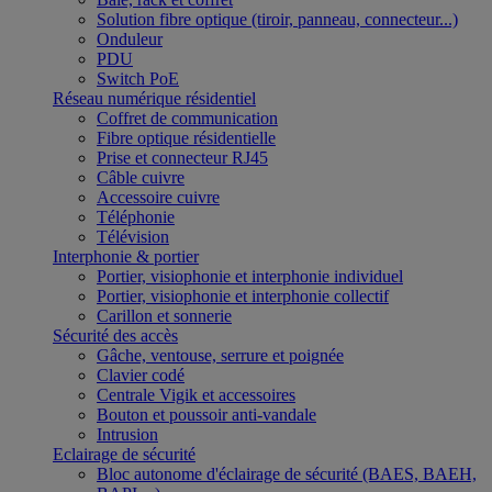
Solution fibre optique (tiroir, panneau, connecteur...)
Onduleur
PDU
Switch PoE
Réseau numérique résidentiel
Coffret de communication
Fibre optique résidentielle
Prise et connecteur RJ45
Câble cuivre
Accessoire cuivre
Téléphonie
Télévision
Interphonie & portier
Portier, visiophonie et interphonie individuel
Portier, visiophonie et interphonie collectif
Carillon et sonnerie
Sécurité des accès
Gâche, ventouse, serrure et poignée
Clavier codé
Centrale Vigik et accessoires
Bouton et poussoir anti-vandale
Intrusion
Eclairage de sécurité
Bloc autonome d'éclairage de sécurité (BAES, BAEH,