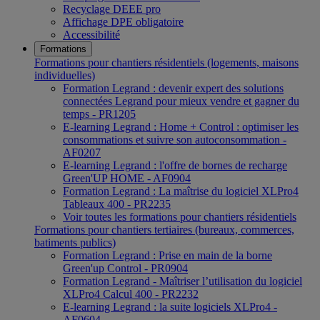
Recyclage DEEE pro
Affichage DPE obligatoire
Accessibilité
Formations
Formations pour chantiers résidentiels (logements, maisons
individuelles)
Formation Legrand : devenir expert des solutions
connectées Legrand pour mieux vendre et gagner du
temps - PR1205
E-learning Legrand : Home + Control : optimiser les
consommations et suivre son autoconsommation -
AF0207
E-learning Legrand : l'offre de bornes de recharge
Green'UP HOME - AF0904
Formation Legrand : La maîtrise du logiciel XLPro4
Tableaux 400 - PR2235
Voir toutes les formations pour chantiers résidentiels
Formations pour chantiers tertiaires (bureaux, commerces,
batiments publics)
Formation Legrand : Prise en main de la borne
Green'up Control - PR0904
Formation Legrand - Maîtriser l’utilisation du logiciel
XLPro4 Calcul 400 - PR2232
E-learning Legrand : la suite logiciels XLPro4 -
AF0604