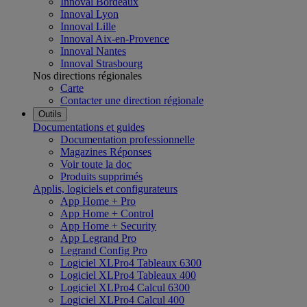
Innoval Bordeaux
Innoval Lyon
Innoval Lille
Innoval Aix-en-Provence
Innoval Nantes
Innoval Strasbourg
Nos directions régionales
Carte
Contacter une direction régionale
Outils
Documentations et guides
Documentation professionnelle
Magazines Réponses
Voir toute la doc
Produits supprimés
Applis, logiciels et configurateurs
App Home + Pro
App Home + Control
App Home + Security
App Legrand Pro
Legrand Config Pro
Logiciel XLPro4 Tableaux 6300
Logiciel XLPro4 Tableaux 400
Logiciel XLPro4 Calcul 6300
Logiciel XLPro4 Calcul 400