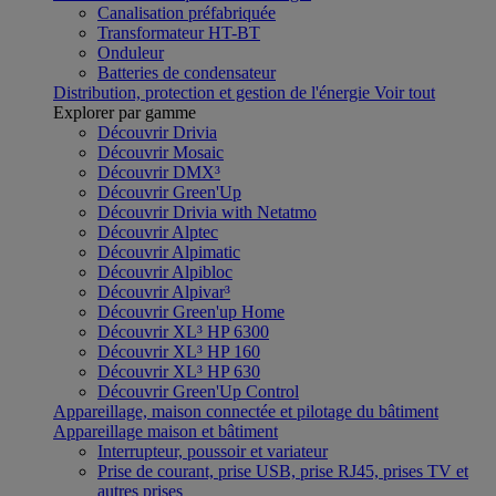
Canalisation préfabriquée
Transformateur HT-BT
Onduleur
Batteries de condensateur
Distribution, protection et gestion de l'énergie
Voir tout
Explorer par gamme
Découvrir Drivia
Découvrir Mosaic
Découvrir DMX³
Découvrir Green'Up
Découvrir Drivia with Netatmo
Découvrir Alptec
Découvrir Alpimatic
Découvrir Alpibloc
Découvrir Alpivar³
Découvrir Green'up Home
Découvrir XL³ HP 6300
Découvrir XL³ HP 160
Découvrir XL³ HP 630
Découvrir Green'Up Control
Appareillage, maison connectée et pilotage du bâtiment
Appareillage maison et bâtiment
Interrupteur, poussoir et variateur
Prise de courant, prise USB, prise RJ45, prises TV et
autres prises