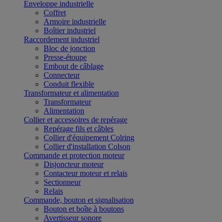
Enveloppe industrielle
Coffret
Armoire industrielle
Boîtier industriel
Raccordement industriel
Bloc de jonction
Presse-étoupe
Embout de câblage
Connecteur
Conduit flexible
Transformateur et alimentation
Transformateur
Alimentation
Collier et accessoires de repérage
Repérage fils et câbles
Collier d'équipement Colring
Collier d'installation Colson
Commande et protection moteur
Disjoncteur moteur
Contacteur moteur et relais
Sectionneur
Relais
Commande, bouton et signalisation
Bouton et boîte à boutons
Avertisseur sonore