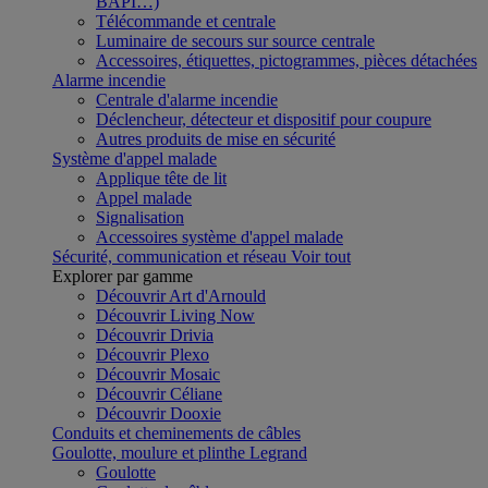
BAPI…)
Télécommande et centrale
Luminaire de secours sur source centrale
Accessoires, étiquettes, pictogrammes, pièces détachées
Alarme incendie
Centrale d'alarme incendie
Déclencheur, détecteur et dispositif pour coupure
Autres produits de mise en sécurité
Système d'appel malade
Applique tête de lit
Appel malade
Signalisation
Accessoires système d'appel malade
Sécurité, communication et réseau
Voir tout
Explorer par gamme
Découvrir Art d'Arnould
Découvrir Living Now
Découvrir Drivia
Découvrir Plexo
Découvrir Mosaic
Découvrir Céliane
Découvrir Dooxie
Conduits et cheminements de câbles
Goulotte, moulure et plinthe Legrand
Goulotte