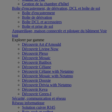
Gestion de la chambre d'hôtel
Boîte d'encastrement, de dérivation, DCL et boîte de sol
Boîte d'encastrement
Boîte de dérivation
Boîte DCL et accessoires
Boîte et prise de sol
Appareillage, maison connectée et pilotage du bâtiment
Voir
tout
Explorer par gamme
Découvrir Art d'Arnould
Découvrir Living Now
Découvrir Plexo
Découvrir Mosaic
Découvrir Batibox
Découvrir Céliane
Découvrir Céliane with Netatmo
Découvrir Mosaic with Netatmo
Découvrir Dooxie
Découvrir Drivia with Netatmo
Découvrir Keva
Découvrir Green-I
Sécurité, communication et réseau
Réseau informatique
Solution cuivre RJ45
Baie, rack et coffret