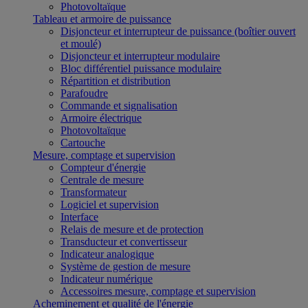
Photovoltaïque
Tableau et armoire de puissance
Disjoncteur et interrupteur de puissance (boîtier ouvert
et moulé)
Disjoncteur et interrupteur modulaire
Bloc différentiel puissance modulaire
Répartition et distribution
Parafoudre
Commande et signalisation
Armoire électrique
Photovoltaïque
Cartouche
Mesure, comptage et supervision
Compteur d'énergie
Centrale de mesure
Transformateur
Logiciel et supervision
Interface
Relais de mesure et de protection
Transducteur et convertisseur
Indicateur analogique
Système de gestion de mesure
Indicateur numérique
Accessoires mesure, comptage et supervision
Acheminement et qualité de l'énergie