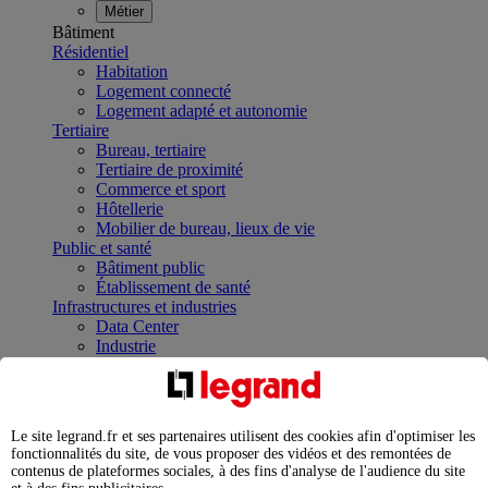
Métier
Bâtiment
Résidentiel
Habitation
Logement connecté
Logement adapté et autonomie
Tertiaire
Bureau, tertiaire
Tertiaire de proximité
Commerce et sport
Hôtellerie
Mobilier de bureau, lieux de vie
Public et santé
Bâtiment public
Établissement de santé
Infrastructures et industries
Data Center
Industrie
Infrastructures
À la une
Contrôler et planifier le fonctionnement des appareils
électriques avec le contacteur connecté
Le site legrand.fr et ses partenaires utilisent des cookies afin d'optimiser les
Répartir et optimiser son tableau électrique
fonctionnalités du site, de vous proposer des vidéos et des remontées de
Legrand Data Center Solutions : concentrer les
contenus de plateformes sociales, à des fins d'analyse de l'audience du site
expertises au service de vos performances