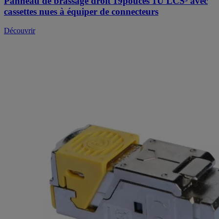
Panneau de brassage droit 19pouces 1U LCS³ avec
cassettes nues à équiper de connecteurs
Découvrir