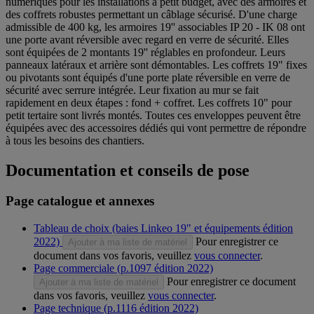
numériques pour les installations à petit budget, avec des armoires et
des coffrets robustes permettant un câblage sécurisé. D'une charge
admissible de 400 kg, les armoires 19'' associables IP 20 - IK 08 ont
une porte avant réversible avec regard en verre de sécurité. Elles
sont équipées de 2 montants 19'' réglables en profondeur. Leurs
panneaux latéraux et arrière sont démontables. Les coffrets 19" fixes
ou pivotants sont équipés d'une porte plate réversible en verre de
sécurité avec serrure intégrée. Leur fixation au mur se fait
rapidement en deux étapes : fond + coffret. Les coffrets 10" pour
petit tertaire sont livrés montés. Toutes ces enveloppes peuvent être
équipées avec des accessoires dédiés qui vont permettre de répondre
à tous les besoins des chantiers.
Documentation et conseils de pose
Page catalogue et annexes
Tableau de choix (baies Linkeo 19" et équipements édition
2022)
Pour enregistrer ce
Ajouter à ma liste de matériel
document dans vos favoris, veuillez
vous connecter
.
Page commerciale (p.1097 édition 2022)
Pour enregistrer ce document
Ajouter à ma liste de matériel
dans vos favoris, veuillez
vous connecter
.
Page technique (p.1116 édition 2022)