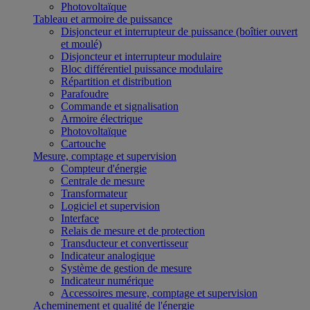
Photovoltaïque
Tableau et armoire de puissance
Disjoncteur et interrupteur de puissance (boîtier ouvert
et moulé)
Disjoncteur et interrupteur modulaire
Bloc différentiel puissance modulaire
Répartition et distribution
Parafoudre
Commande et signalisation
Armoire électrique
Photovoltaïque
Cartouche
Mesure, comptage et supervision
Compteur d'énergie
Centrale de mesure
Transformateur
Logiciel et supervision
Interface
Relais de mesure et de protection
Transducteur et convertisseur
Indicateur analogique
Système de gestion de mesure
Indicateur numérique
Accessoires mesure, comptage et supervision
Acheminement et qualité de l'énergie