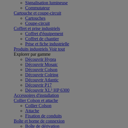
Signalisation lumineuse
Commutateur
Cartouche et coupe-circuit
Cartouches
Coupe-circuit
Coffret et prise industriels
Coffret d'équipement
Coffret de chantier
Prise et fiche industrielle
Produits industriels
Voir tout
Explorer par gamme
Découvrir Hypra
Découvrir Mosaic
Découvrir Colson
Découvrir Colring
Découvrir Atlantic
Découvrir P17
Découvrir XL³ HP 6300
Accessoires d'installation
Collier Colson et attache
Collier Colson
Attache
Fixation de conduits
Boîte et borne de connexion
Boîte de dérivation