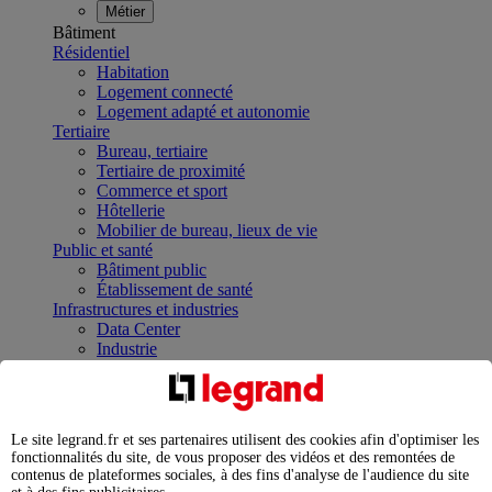
Métier
Bâtiment
Résidentiel
Habitation
Logement connecté
Logement adapté et autonomie
Tertiaire
Bureau, tertiaire
Tertiaire de proximité
Commerce et sport
Hôtellerie
Mobilier de bureau, lieux de vie
Public et santé
Bâtiment public
Établissement de santé
Infrastructures et industries
Data Center
Industrie
Infrastructures
À la une
Contrôler et planifier le fonctionnement des appareils
électriques avec le contacteur connecté
Le site legrand.fr et ses partenaires utilisent des cookies afin d'optimiser les
Répartir et optimiser son tableau électrique
fonctionnalités du site, de vous proposer des vidéos et des remontées de
Legrand Data Center Solutions : concentrer les
contenus de plateformes sociales, à des fins d'analyse de l'audience du site
expertises au service de vos performances