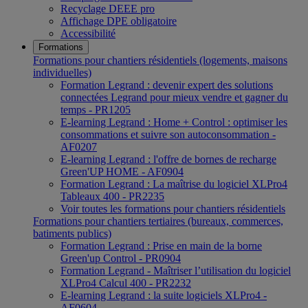
Recyclage DEEE pro
Affichage DPE obligatoire
Accessibilité
Formations
Formations pour chantiers résidentiels (logements, maisons
individuelles)
Formation Legrand : devenir expert des solutions
connectées Legrand pour mieux vendre et gagner du
temps - PR1205
E-learning Legrand : Home + Control : optimiser les
consommations et suivre son autoconsommation -
AF0207
E-learning Legrand : l'offre de bornes de recharge
Green'UP HOME - AF0904
Formation Legrand : La maîtrise du logiciel XLPro4
Tableaux 400 - PR2235
Voir toutes les formations pour chantiers résidentiels
Formations pour chantiers tertiaires (bureaux, commerces,
batiments publics)
Formation Legrand : Prise en main de la borne
Green'up Control - PR0904
Formation Legrand - Maîtriser l’utilisation du logiciel
XLPro4 Calcul 400 - PR2232
E-learning Legrand : la suite logiciels XLPro4 -
AF0604