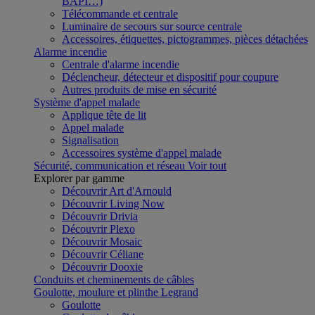
BAPI…)
Télécommande et centrale
Luminaire de secours sur source centrale
Accessoires, étiquettes, pictogrammes, pièces détachées
Alarme incendie
Centrale d'alarme incendie
Déclencheur, détecteur et dispositif pour coupure
Autres produits de mise en sécurité
Système d'appel malade
Applique tête de lit
Appel malade
Signalisation
Accessoires système d'appel malade
Sécurité, communication et réseau
Voir tout
Explorer par gamme
Découvrir Art d'Arnould
Découvrir Living Now
Découvrir Drivia
Découvrir Plexo
Découvrir Mosaic
Découvrir Céliane
Découvrir Dooxie
Conduits et cheminements de câbles
Goulotte, moulure et plinthe Legrand
Goulotte