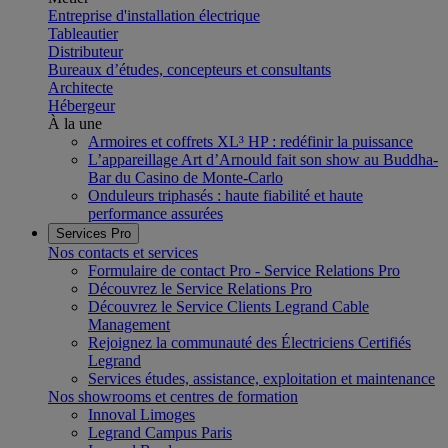
Entreprise d'installation électrique
Tableautier
Distributeur
Bureaux d’études, concepteurs et consultants
Architecte
Hébergeur
À la une
Armoires et coffrets XL³ HP : redéfinir la puissance
L’appareillage Art d’Arnould fait son show au Buddha-
Bar du Casino de Monte-Carlo
Onduleurs triphasés : haute fiabilité et haute
performance assurées
Services Pro
Nos contacts et services
Formulaire de contact Pro - Service Relations Pro
Découvrez le Service Relations Pro
Découvrez le Service Clients Legrand Cable
Management
Rejoignez la communauté des Électriciens Certifiés
Legrand
Services études, assistance, exploitation et maintenance
Nos showrooms et centres de formation
Innoval Limoges
Legrand Campus Paris