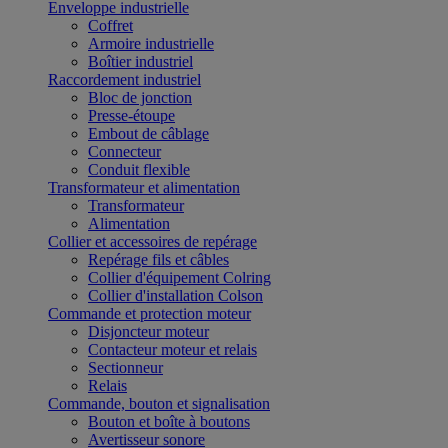
Enveloppe industrielle
Coffret
Armoire industrielle
Boîtier industriel
Raccordement industriel
Bloc de jonction
Presse-étoupe
Embout de câblage
Connecteur
Conduit flexible
Transformateur et alimentation
Transformateur
Alimentation
Collier et accessoires de repérage
Repérage fils et câbles
Collier d'équipement Colring
Collier d'installation Colson
Commande et protection moteur
Disjoncteur moteur
Contacteur moteur et relais
Sectionneur
Relais
Commande, bouton et signalisation
Bouton et boîte à boutons
Avertisseur sonore