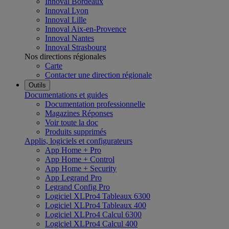
Innoval Bordeaux
Innoval Lyon
Innoval Lille
Innoval Aix-en-Provence
Innoval Nantes
Innoval Strasbourg
Nos directions régionales
Carte
Contacter une direction régionale
Outils
Documentations et guides
Documentation professionnelle
Magazines Réponses
Voir toute la doc
Produits supprimés
Applis, logiciels et configurateurs
App Home + Pro
App Home + Control
App Home + Security
App Legrand Pro
Legrand Config Pro
Logiciel XLPro4 Tableaux 6300
Logiciel XLPro4 Tableaux 400
Logiciel XLPro4 Calcul 6300
Logiciel XLPro4 Calcul 400