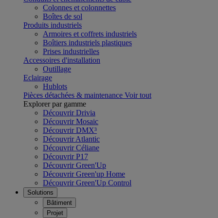
Colonnes et colonnettes
Boîtes de sol
Produits industriels
Armoires et coffrets industriels
Boîtiers industriels plastiques
Prises industrielles
Accessoires d'installation
Outillage
Eclairage
Hublots
Pièces détachées & maintenance
Voir tout
Explorer par gamme
Découvrir Drivia
Découvrir Mosaic
Découvrir DMX³
Découvrir Atlantic
Découvrir Céliane
Découvrir P17
Découvrir Green'Up
Découvrir Green'up Home
Découvrir Green'Up Control
Solutions
Bâtiment
Projet