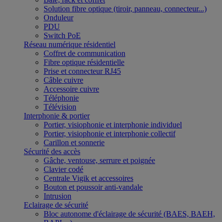
Solution fibre optique (tiroir, panneau, connecteur...)
Onduleur
PDU
Switch PoE
Réseau numérique résidentiel
Coffret de communication
Fibre optique résidentielle
Prise et connecteur RJ45
Câble cuivre
Accessoire cuivre
Téléphonie
Télévision
Interphonie & portier
Portier, visiophonie et interphonie individuel
Portier, visiophonie et interphonie collectif
Carillon et sonnerie
Sécurité des accès
Gâche, ventouse, serrure et poignée
Clavier codé
Centrale Vigik et accessoires
Bouton et poussoir anti-vandale
Intrusion
Eclairage de sécurité
Bloc autonome d'éclairage de sécurité (BAES, BAEH,