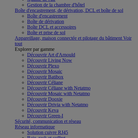
Gestion de la chambre d'hôtel
Boîte d'encastrement, de dérivation, DCL et boîte de sol
Boîte d'encastrement
Boîte de dérivation
Boîte DCL et accessoires
Boîte et prise de sol
Appareillage, maison connectée et pilotage du bâtiment
Voir
tout
Explorer par gamme
Découvrir Art d'Arnould
Découvrir Living Now
Découvrir Plexo
Découvrir Mosaic
Découvrir Batibox
Découvrir Céliane
Découvrir Céliane with Netatmo
Découvrir Mosaic with Netatmo
Découvrir Dooxie
Découvrir Drivia with Netatmo
Découvrir Keva
Découvrir Green-I
Sécurité, communication et réseau
Réseau informatique
Solution cuivre RJ45
Baie, rack et coffret