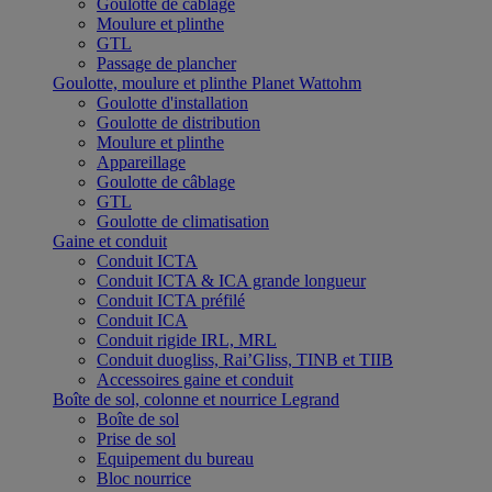
Goulotte de câblage
Moulure et plinthe
GTL
Passage de plancher
Goulotte, moulure et plinthe Planet Wattohm
Goulotte d'installation
Goulotte de distribution
Moulure et plinthe
Appareillage
Goulotte de câblage
GTL
Goulotte de climatisation
Gaine et conduit
Conduit ICTA
Conduit ICTA & ICA grande longueur
Conduit ICTA préfilé
Conduit ICA
Conduit rigide IRL, MRL
Conduit duogliss, Rai’Gliss, TINB et TIIB
Accessoires gaine et conduit
Boîte de sol, colonne et nourrice Legrand
Boîte de sol
Prise de sol
Equipement du bureau
Bloc nourrice