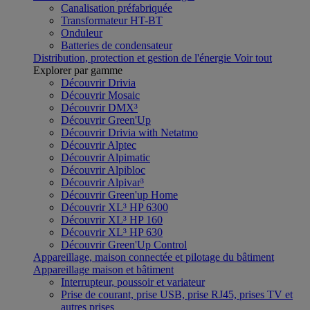
Canalisation préfabriquée
Transformateur HT-BT
Onduleur
Batteries de condensateur
Distribution, protection et gestion de l'énergie
Voir tout
Explorer par gamme
Découvrir Drivia
Découvrir Mosaic
Découvrir DMX³
Découvrir Green'Up
Découvrir Drivia with Netatmo
Découvrir Alptec
Découvrir Alpimatic
Découvrir Alpibloc
Découvrir Alpivar³
Découvrir Green'up Home
Découvrir XL³ HP 6300
Découvrir XL³ HP 160
Découvrir XL³ HP 630
Découvrir Green'Up Control
Appareillage, maison connectée et pilotage du bâtiment
Appareillage maison et bâtiment
Interrupteur, poussoir et variateur
Prise de courant, prise USB, prise RJ45, prises TV et
autres prises