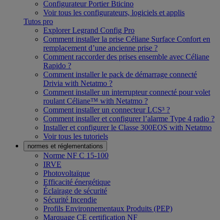
Configurateur Portier Bticino
Voir tous les configurateurs, logiciels et applis
Tutos pro
Explorer Legrand Config Pro
Comment installer la prise Céliane Surface Confort en
remplacement d’une ancienne prise ?
Comment raccorder des prises ensemble avec Céliane
Rapido ?
Comment installer le pack de démarrage connecté
Drivia with Netatmo ?
Comment installer un interrupteur connecté pour volet
roulant Céliane™ with Netatmo ?
Comment installer un connecteur LCS³ ?
Comment installer et configurer l’alarme Type 4 radio ?
Installer et configurer le Classe 300EOS with Netatmo
Voir tous les tutoriels
normes et réglementations
Norme NF C 15-100
IRVE
Photovoltaïque
Efficacité énergétique
Éclairage de sécurité
Sécurité Incendie
Profils Environnementaux Produits (PEP)
Marquage CE certification NF