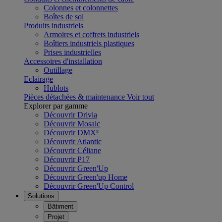
Colonnes et colonnettes
Boîtes de sol
Produits industriels
Armoires et coffrets industriels
Boîtiers industriels plastiques
Prises industrielles
Accessoires d'installation
Outillage
Eclairage
Hublots
Pièces détachées & maintenance
Voir tout
Explorer par gamme
Découvrir Drivia
Découvrir Mosaic
Découvrir DMX³
Découvrir Atlantic
Découvrir Céliane
Découvrir P17
Découvrir Green'Up
Découvrir Green'up Home
Découvrir Green'Up Control
Solutions
Bâtiment
Projet