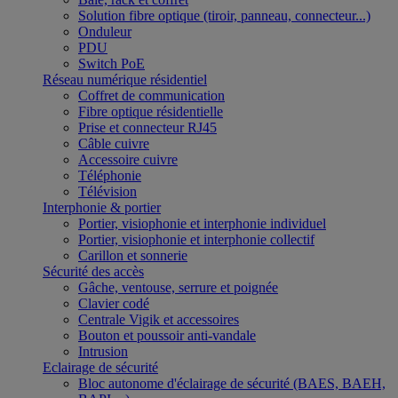
Solution fibre optique (tiroir, panneau, connecteur...)
Onduleur
PDU
Switch PoE
Réseau numérique résidentiel
Coffret de communication
Fibre optique résidentielle
Prise et connecteur RJ45
Câble cuivre
Accessoire cuivre
Téléphonie
Télévision
Interphonie & portier
Portier, visiophonie et interphonie individuel
Portier, visiophonie et interphonie collectif
Carillon et sonnerie
Sécurité des accès
Gâche, ventouse, serrure et poignée
Clavier codé
Centrale Vigik et accessoires
Bouton et poussoir anti-vandale
Intrusion
Eclairage de sécurité
Bloc autonome d'éclairage de sécurité (BAES, BAEH,