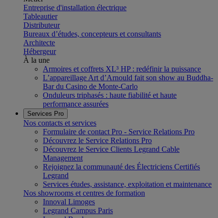
Entreprise d'installation électrique
Tableautier
Distributeur
Bureaux d’études, concepteurs et consultants
Architecte
Hébergeur
À la une
Armoires et coffrets XL³ HP : redéfinir la puissance
L’appareillage Art d’Arnould fait son show au Buddha-
Bar du Casino de Monte-Carlo
Onduleurs triphasés : haute fiabilité et haute
performance assurées
Services Pro
Nos contacts et services
Formulaire de contact Pro - Service Relations Pro
Découvrez le Service Relations Pro
Découvrez le Service Clients Legrand Cable
Management
Rejoignez la communauté des Électriciens Certifiés
Legrand
Services études, assistance, exploitation et maintenance
Nos showrooms et centres de formation
Innoval Limoges
Legrand Campus Paris