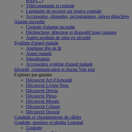
BAPI…)
Télécommande et centrale
Luminaire de secours sur source centrale
Accessoires, étiquettes, pictogrammes, pièces détachées
Alarme incendie
Centrale d'alarme incendie
Déclencheur, détecteur et dispositif pour coupure
Autres produits de mise en sécurité
Système d'appel malade
Applique tête de lit
Appel malade
Signalisation
Accessoires système d'appel malade
Sécurité, communication et réseau
Voir tout
Explorer par gamme
Découvrir Art d'Arnould
Découvrir Living Now
Découvrir Drivia
Découvrir Plexo
Découvrir Mosaic
Découvrir Céliane
Découvrir Dooxie
Conduits et cheminements de câbles
Goulotte, moulure et plinthe Legrand
Goulotte