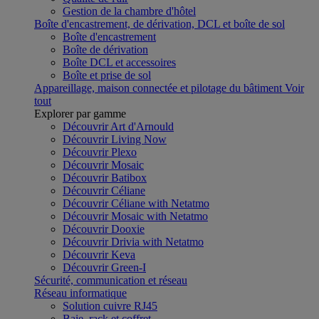
Gestion de la chambre d'hôtel
Boîte d'encastrement, de dérivation, DCL et boîte de sol
Boîte d'encastrement
Boîte de dérivation
Boîte DCL et accessoires
Boîte et prise de sol
Appareillage, maison connectée et pilotage du bâtiment
Voir
tout
Explorer par gamme
Découvrir Art d'Arnould
Découvrir Living Now
Découvrir Plexo
Découvrir Mosaic
Découvrir Batibox
Découvrir Céliane
Découvrir Céliane with Netatmo
Découvrir Mosaic with Netatmo
Découvrir Dooxie
Découvrir Drivia with Netatmo
Découvrir Keva
Découvrir Green-I
Sécurité, communication et réseau
Réseau informatique
Solution cuivre RJ45
Baie, rack et coffret