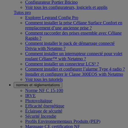
Configurateur Portier Bticino
Voir tous les configurateurs, logiciels et applis
Tutos pro
Explorer Legrand Config Pro
Comment installer la prise Céliane Surface Confort en
remplacement d’une ancienne prise ?
Comment raccorder des prises ensemble avec Céliane
Rapido ?
Comment installer le pack de démarrage connecté
Drivia with Netatmo ?
Comment installer un interrupteur connecté pour volet
roulant Céliane™ with Netatmo ?
Comment installer un connecteur LCS³ ?
Comment installer et configurer l’alarme Type 4 radio ?
Installer et configurer le Classe 300EOS with Netatmo
Voir tous les tutoriels
normes et réglementations
Norme NF C 15-100
IRVE
Photovoltaïque
Efficacité énergétique
Éclairage de sécurité
Sécurité Incendie
Profils Environnementaux Produits (PEP)
Marquage CE certification NF