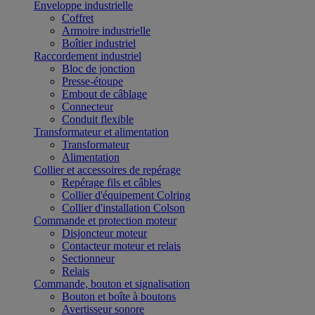
Enveloppe industrielle
Coffret
Armoire industrielle
Boîtier industriel
Raccordement industriel
Bloc de jonction
Presse-étoupe
Embout de câblage
Connecteur
Conduit flexible
Transformateur et alimentation
Transformateur
Alimentation
Collier et accessoires de repérage
Repérage fils et câbles
Collier d'équipement Colring
Collier d'installation Colson
Commande et protection moteur
Disjoncteur moteur
Contacteur moteur et relais
Sectionneur
Relais
Commande, bouton et signalisation
Bouton et boîte à boutons
Avertisseur sonore