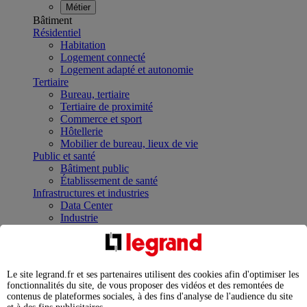
Métier
Bâtiment
Résidentiel
Habitation
Logement connecté
Logement adapté et autonomie
Tertiaire
Bureau, tertiaire
Tertiaire de proximité
Commerce et sport
Hôtellerie
Mobilier de bureau, lieux de vie
Public et santé
Bâtiment public
Établissement de santé
Infrastructures et industries
Data Center
Industrie
Infrastructures
À la une
Contrôler et planifier le fonctionnement des appareils
électriques avec le contacteur connecté
Le site legrand.fr et ses partenaires utilisent des cookies afin d'optimiser les
Répartir et optimiser son tableau électrique
fonctionnalités du site, de vous proposer des vidéos et des remontées de
Legrand Data Center Solutions : concentrer les
contenus de plateformes sociales, à des fins d'analyse de l'audience du site
expertises au service de vos performances