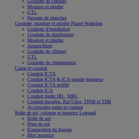
Goulotte de câblage
Moulure et plinthe
GTL
Passage de plancher
Goulotte, moulure et plinthe Planet Wattohm
Goulotte d'installation
Goulotte de distribution
Moulure et plinthe
Appareillage
Goulotte de câblage
GTL
Goulotte de climatisation
Gaine et conduit
Conduit ICTA
Conduit ICTA & ICA grande longueur
Conduit ICTA préfilé
Conduit ICA
Conduit rigide IRL, MRL
Conduit duogliss, Rai’Gliss, TINB et TIIB
Accessoires gaine et conduit
Boîte de sol, colonne et nourrice Legrand
Boîte de sol
Prise de sol
Equipement du bureau
Bloc nourrice