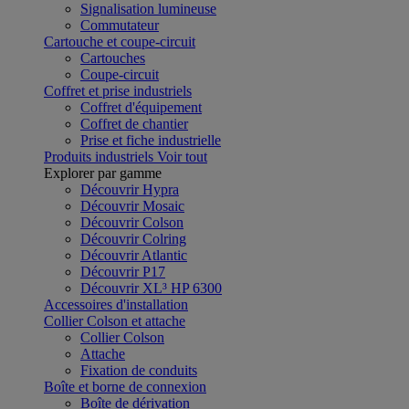
Signalisation lumineuse
Commutateur
Cartouche et coupe-circuit
Cartouches
Coupe-circuit
Coffret et prise industriels
Coffret d'équipement
Coffret de chantier
Prise et fiche industrielle
Produits industriels
Voir tout
Explorer par gamme
Découvrir Hypra
Découvrir Mosaic
Découvrir Colson
Découvrir Colring
Découvrir Atlantic
Découvrir P17
Découvrir XL³ HP 6300
Accessoires d'installation
Collier Colson et attache
Collier Colson
Attache
Fixation de conduits
Boîte et borne de connexion
Boîte de dérivation