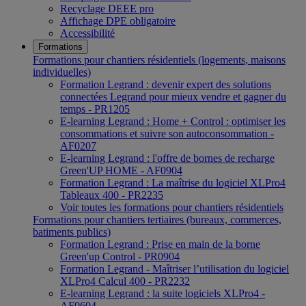
Recyclage DEEE pro
Affichage DPE obligatoire
Accessibilité
Formations
Formations pour chantiers résidentiels (logements, maisons
individuelles)
Formation Legrand : devenir expert des solutions
connectées Legrand pour mieux vendre et gagner du
temps - PR1205
E-learning Legrand : Home + Control : optimiser les
consommations et suivre son autoconsommation -
AF0207
E-learning Legrand : l'offre de bornes de recharge
Green'UP HOME - AF0904
Formation Legrand : La maîtrise du logiciel XLPro4
Tableaux 400 - PR2235
Voir toutes les formations pour chantiers résidentiels
Formations pour chantiers tertiaires (bureaux, commerces,
batiments publics)
Formation Legrand : Prise en main de la borne
Green'up Control - PR0904
Formation Legrand - Maîtriser l’utilisation du logiciel
XLPro4 Calcul 400 - PR2232
E-learning Legrand : la suite logiciels XLPro4 -
AF0604