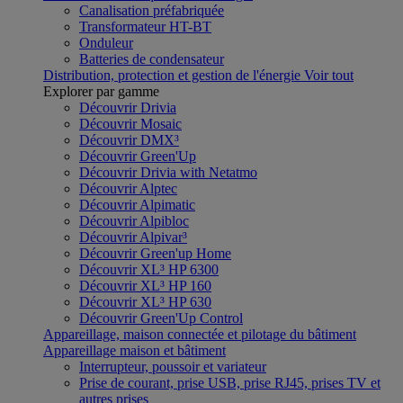
Canalisation préfabriquée
Transformateur HT-BT
Onduleur
Batteries de condensateur
Distribution, protection et gestion de l'énergie
Voir tout
Explorer par gamme
Découvrir Drivia
Découvrir Mosaic
Découvrir DMX³
Découvrir Green'Up
Découvrir Drivia with Netatmo
Découvrir Alptec
Découvrir Alpimatic
Découvrir Alpibloc
Découvrir Alpivar³
Découvrir Green'up Home
Découvrir XL³ HP 6300
Découvrir XL³ HP 160
Découvrir XL³ HP 630
Découvrir Green'Up Control
Appareillage, maison connectée et pilotage du bâtiment
Appareillage maison et bâtiment
Interrupteur, poussoir et variateur
Prise de courant, prise USB, prise RJ45, prises TV et
autres prises