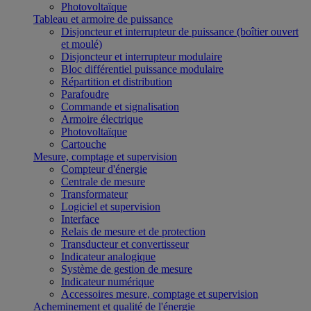
Photovoltaïque
Tableau et armoire de puissance
Disjoncteur et interrupteur de puissance (boîtier ouvert
et moulé)
Disjoncteur et interrupteur modulaire
Bloc différentiel puissance modulaire
Répartition et distribution
Parafoudre
Commande et signalisation
Armoire électrique
Photovoltaïque
Cartouche
Mesure, comptage et supervision
Compteur d'énergie
Centrale de mesure
Transformateur
Logiciel et supervision
Interface
Relais de mesure et de protection
Transducteur et convertisseur
Indicateur analogique
Système de gestion de mesure
Indicateur numérique
Accessoires mesure, comptage et supervision
Acheminement et qualité de l'énergie