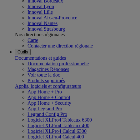
Innoval Bordeaux
Innoval Lyon
Innoval Lille
Innoval Aix-en-Provence
Innoval Nantes
Innoval Strasbourg
Nos directions régionales
Carte
Contacter une direction régionale
Outils
Documentations et guides
Documentation professionnelle
Magazines Réponses
Voir toute la doc
Produits supprimés
Applis, logiciels et configurateurs
App Home + Pro
App Home + Control
App Home + Security
App Legrand Pro
Legrand Config Pro
Logiciel XLPro4 Tableaux 6300
Logiciel XLPro4 Tableaux 400
Logiciel XLPro4 Calcul 6300
Logiciel XLPro4 Calcul 400