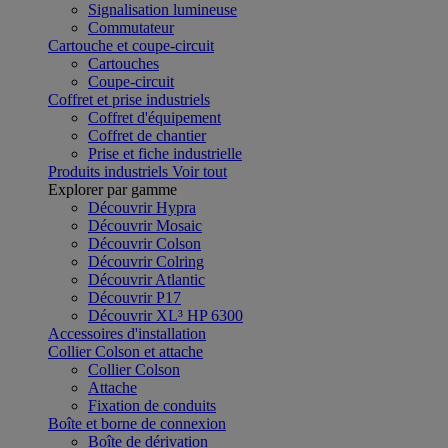
Signalisation lumineuse
Commutateur
Cartouche et coupe-circuit
Cartouches
Coupe-circuit
Coffret et prise industriels
Coffret d'équipement
Coffret de chantier
Prise et fiche industrielle
Produits industriels
Voir tout
Explorer par gamme
Découvrir Hypra
Découvrir Mosaic
Découvrir Colson
Découvrir Colring
Découvrir Atlantic
Découvrir P17
Découvrir XL³ HP 6300
Accessoires d'installation
Collier Colson et attache
Collier Colson
Attache
Fixation de conduits
Boîte et borne de connexion
Boîte de dérivation