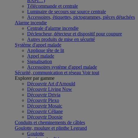
BAPI…)
Télécommande et centrale
Luminaire de secours sur source centrale
Accessoires, étiquettes, pictogrammes, pièces détachées
Alarme incendie
Centrale d'alarme incendie
Déclencheur, détecteur et dispositif pour coupure
Autres produits de mise en sécurité
Système d'appel malade
Applique tête de lit
Appel malade
Signalisation
Accessoires système d'appel malade
Sécurité, communication et réseau
Voir tout
Explorer par gamme
Découvrir Art d'Arnould
Découvrir Living Now
Découvrir Drivia
Découvrir Plexo
Découvrir Mosaic
Découvrir Céliane
Découvrir Dooxie
Conduits et cheminements de câbles
Goulotte, moulure et plinthe Legrand
Goulotte