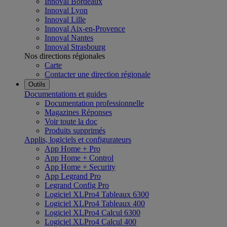
Innoval Bordeaux
Innoval Lyon
Innoval Lille
Innoval Aix-en-Provence
Innoval Nantes
Innoval Strasbourg
Nos directions régionales
Carte
Contacter une direction régionale
Outils
Documentations et guides
Documentation professionnelle
Magazines Réponses
Voir toute la doc
Produits supprimés
Applis, logiciels et configurateurs
App Home + Pro
App Home + Control
App Home + Security
App Legrand Pro
Legrand Config Pro
Logiciel XLPro4 Tableaux 6300
Logiciel XLPro4 Tableaux 400
Logiciel XLPro4 Calcul 6300
Logiciel XLPro4 Calcul 400