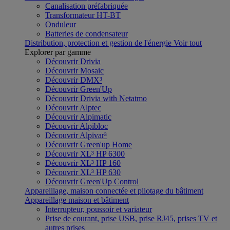
Canalisation préfabriquée
Transformateur HT-BT
Onduleur
Batteries de condensateur
Distribution, protection et gestion de l'énergie
Voir tout
Explorer par gamme
Découvrir Drivia
Découvrir Mosaic
Découvrir DMX³
Découvrir Green'Up
Découvrir Drivia with Netatmo
Découvrir Alptec
Découvrir Alpimatic
Découvrir Alpibloc
Découvrir Alpivar³
Découvrir Green'up Home
Découvrir XL³ HP 6300
Découvrir XL³ HP 160
Découvrir XL³ HP 630
Découvrir Green'Up Control
Appareillage, maison connectée et pilotage du bâtiment
Appareillage maison et bâtiment
Interrupteur, poussoir et variateur
Prise de courant, prise USB, prise RJ45, prises TV et
autres prises