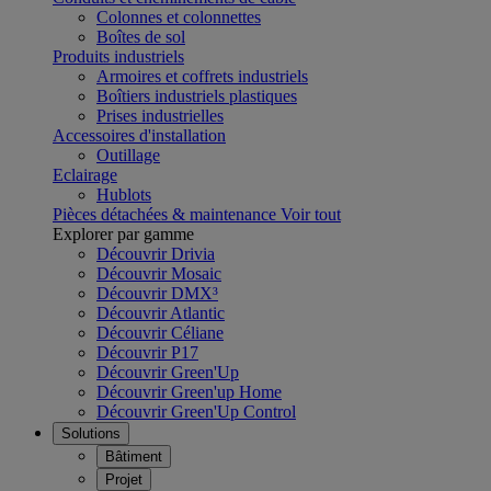
Colonnes et colonnettes
Boîtes de sol
Produits industriels
Armoires et coffrets industriels
Boîtiers industriels plastiques
Prises industrielles
Accessoires d'installation
Outillage
Eclairage
Hublots
Pièces détachées & maintenance
Voir tout
Explorer par gamme
Découvrir Drivia
Découvrir Mosaic
Découvrir DMX³
Découvrir Atlantic
Découvrir Céliane
Découvrir P17
Découvrir Green'Up
Découvrir Green'up Home
Découvrir Green'Up Control
Solutions
Bâtiment
Projet