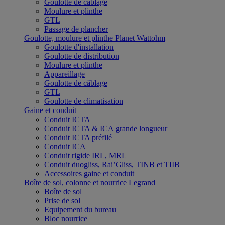
Goulotte de câblage
Moulure et plinthe
GTL
Passage de plancher
Goulotte, moulure et plinthe Planet Wattohm
Goulotte d'installation
Goulotte de distribution
Moulure et plinthe
Appareillage
Goulotte de câblage
GTL
Goulotte de climatisation
Gaine et conduit
Conduit ICTA
Conduit ICTA & ICA grande longueur
Conduit ICTA préfilé
Conduit ICA
Conduit rigide IRL, MRL
Conduit duogliss, Rai’Gliss, TINB et TIIB
Accessoires gaine et conduit
Boîte de sol, colonne et nourrice Legrand
Boîte de sol
Prise de sol
Equipement du bureau
Bloc nourrice