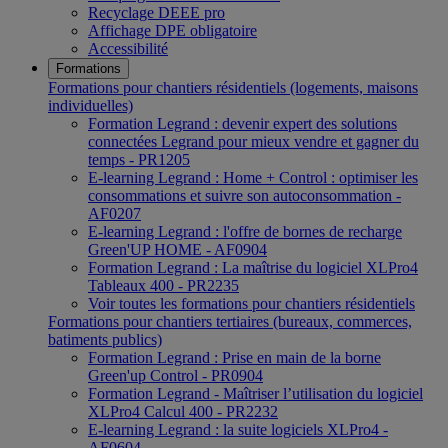
Recyclage DEEE pro
Affichage DPE obligatoire
Accessibilité
Formations
Formations pour chantiers résidentiels (logements, maisons
individuelles)
Formation Legrand : devenir expert des solutions
connectées Legrand pour mieux vendre et gagner du
temps - PR1205
E-learning Legrand : Home + Control : optimiser les
consommations et suivre son autoconsommation -
AF0207
E-learning Legrand : l'offre de bornes de recharge
Green'UP HOME - AF0904
Formation Legrand : La maîtrise du logiciel XLPro4
Tableaux 400 - PR2235
Voir toutes les formations pour chantiers résidentiels
Formations pour chantiers tertiaires (bureaux, commerces,
batiments publics)
Formation Legrand : Prise en main de la borne
Green'up Control - PR0904
Formation Legrand - Maîtriser l’utilisation du logiciel
XLPro4 Calcul 400 - PR2232
E-learning Legrand : la suite logiciels XLPro4 -
AF0604