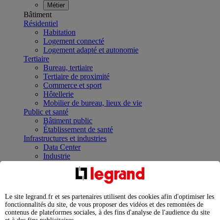
Métier
Bâtiment
Résidentiel
Habitation
Logement connecté
Logement adapté et autonomie
Tertiaire
Bureau, tertiaire
Tertiaire de proximité
Commerce et sport
Hôtellerie
Mobilier de bureau, lieux de vie
Public et santé
Bâtiment public
Établissement de santé
Infrastructures et industries
Data Center
Industrie
Infrastructures
À la une
Contrôler et planifier le fonctionnement des appareils
électriques avec le contacteur connecté
Le site legrand.fr et ses partenaires utilisent des cookies afin d'optimiser les
Répartir et optimiser son tableau électrique
fonctionnalités du site, de vous proposer des vidéos et des remontées de
Legrand Data Center Solutions : concentrer les
contenus de plateformes sociales, à des fins d'analyse de l'audience du site
expertises au service de vos performances