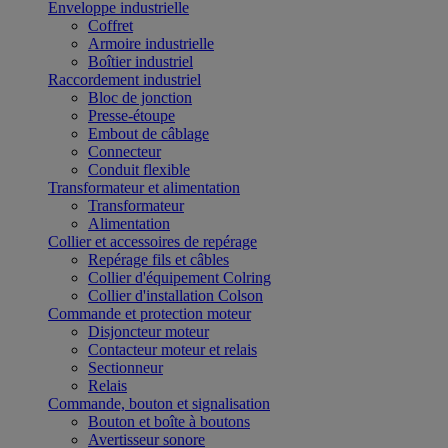
Enveloppe industrielle
Coffret
Armoire industrielle
Boîtier industriel
Raccordement industriel
Bloc de jonction
Presse-étoupe
Embout de câblage
Connecteur
Conduit flexible
Transformateur et alimentation
Transformateur
Alimentation
Collier et accessoires de repérage
Repérage fils et câbles
Collier d'équipement Colring
Collier d'installation Colson
Commande et protection moteur
Disjoncteur moteur
Contacteur moteur et relais
Sectionneur
Relais
Commande, bouton et signalisation
Bouton et boîte à boutons
Avertisseur sonore