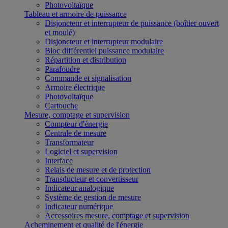
Photovoltaïque
Tableau et armoire de puissance
Disjoncteur et interrupteur de puissance (boîtier ouvert
et moulé)
Disjoncteur et interrupteur modulaire
Bloc différentiel puissance modulaire
Répartition et distribution
Parafoudre
Commande et signalisation
Armoire électrique
Photovoltaïque
Cartouche
Mesure, comptage et supervision
Compteur d'énergie
Centrale de mesure
Transformateur
Logiciel et supervision
Interface
Relais de mesure et de protection
Transducteur et convertisseur
Indicateur analogique
Système de gestion de mesure
Indicateur numérique
Accessoires mesure, comptage et supervision
Acheminement et qualité de l'énergie