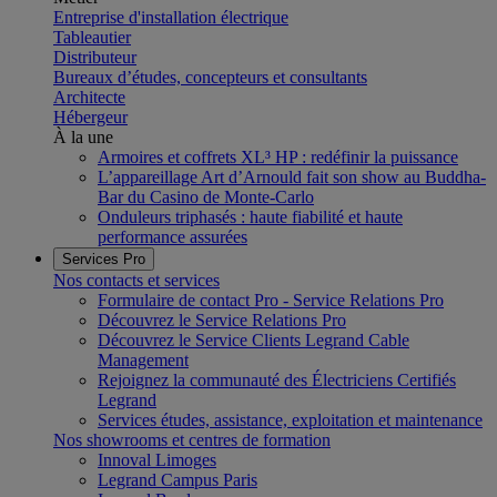
Entreprise d'installation électrique
Tableautier
Distributeur
Bureaux d’études, concepteurs et consultants
Architecte
Hébergeur
À la une
Armoires et coffrets XL³ HP : redéfinir la puissance
L’appareillage Art d’Arnould fait son show au Buddha-
Bar du Casino de Monte-Carlo
Onduleurs triphasés : haute fiabilité et haute
performance assurées
Services Pro
Nos contacts et services
Formulaire de contact Pro - Service Relations Pro
Découvrez le Service Relations Pro
Découvrez le Service Clients Legrand Cable
Management
Rejoignez la communauté des Électriciens Certifiés
Legrand
Services études, assistance, exploitation et maintenance
Nos showrooms et centres de formation
Innoval Limoges
Legrand Campus Paris