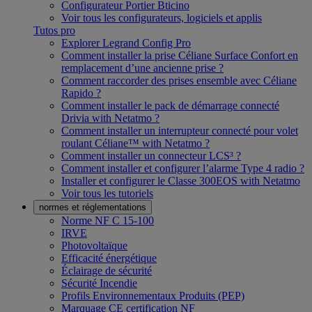
Configurateur Portier Bticino
Voir tous les configurateurs, logiciels et applis
Tutos pro
Explorer Legrand Config Pro
Comment installer la prise Céliane Surface Confort en
remplacement d’une ancienne prise ?
Comment raccorder des prises ensemble avec Céliane
Rapido ?
Comment installer le pack de démarrage connecté
Drivia with Netatmo ?
Comment installer un interrupteur connecté pour volet
roulant Céliane™ with Netatmo ?
Comment installer un connecteur LCS³ ?
Comment installer et configurer l’alarme Type 4 radio ?
Installer et configurer le Classe 300EOS with Netatmo
Voir tous les tutoriels
normes et réglementations
Norme NF C 15-100
IRVE
Photovoltaïque
Efficacité énergétique
Éclairage de sécurité
Sécurité Incendie
Profils Environnementaux Produits (PEP)
Marquage CE certification NF