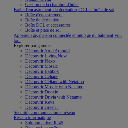
Gestion de la chambre d'hôtel
Boîte d'encastrement, de dérivation, DCL et boîte de sol
Boîte d'encastrement
Boîte de dérivation
Boîte DCL et accessoires
Boîte et prise de sol
Appareillage, maison connectée et pilotage du bâtiment
Voir
tout
Explorer par gamme
Découvrir Art d'Arnould
Découvrir Living Now
Découvrir Plexo
Découvrir Mosaic
Découvrir Batibox
Découvrir Céliane
Découvrir Céliane with Netatmo
Découvrir Mosaic with Netatmo
Découvrir Dooxie
Découvrir Drivia with Netatmo
Découvrir Keva
Découvrir Green-I
Sécurité, communication et réseau
Réseau informatique
Solution cuivre RJ45
Baie, rack et coffret