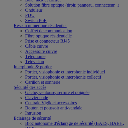
Solution fibre optique (tiroir, panneau, connecteur...)
Onduleur
PDU
Switch PoE
Réseau numérique résidentiel
Coffret de communication
Fibre optique résidentielle
Prise et connecteur RJ45
Câble cuivre
Accessoire cuivre
Téléphonie
Télévision
Interphonie & portier
Portier, visiophonie et interphonie individuel
Portier, visiophonie et interphonie collectif
Carillon et sonnerie
Sécurité des accès
Gâche, ventouse, serrure et poignée
Clavier codé
Centrale Vigik et accessoires
Bouton et poussoir anti-vandale
Intrusion
Eclairage de sécurité
Bloc autonome d'éclairage de sécurité (BAES, BAEH,