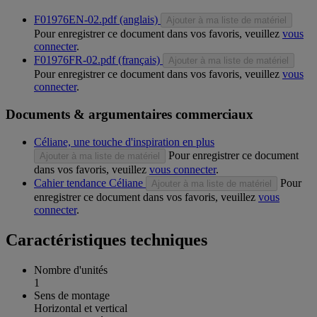
F01976EN-02.pdf (anglais)
Ajouter à ma liste de matériel
Pour enregistrer ce document dans vos favoris, veuillez
vous
connecter
.
F01976FR-02.pdf (français)
Ajouter à ma liste de matériel
Pour enregistrer ce document dans vos favoris, veuillez
vous
connecter
.
Documents & argumentaires commerciaux
Céliane, une touche d'inspiration en plus
Pour enregistrer ce document
Ajouter à ma liste de matériel
dans vos favoris, veuillez
vous connecter
.
Cahier tendance Céliane
Pour
Ajouter à ma liste de matériel
enregistrer ce document dans vos favoris, veuillez
vous
connecter
.
Caractéristiques techniques
Nombre d'unités
1
Sens de montage
Horizontal et vertical