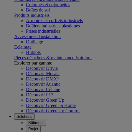
Colonnes et colonnettes
Boîtes de sol
Produits industriels
Armoires et coffrets industriels
Boîtiers industriels plastiques
Prises industrielles
Accessoires d'installation
Outillage
Eclairage
Hublots
Pièces détachées & maintenance
Voir tout
Explorer par gamme
Découvrir Drivia
Découvrir Mosaic
Découvrir DMX³
Découvrir Atlantic
Découvrir Céliane
Découvrir P17
Découvrir Green'Up
Découvrir Green'up Home
Découvrir Green'Up Control
Solutions
Bâtiment
Projet