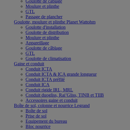
Goulotte de câblage
Moulure et plinthe
GTL
Passage de plancher
Goulotte, moulure et plinthe Planet Wattohm
Goulotte d'installation
Goulotte de distribution
Moulure et plinthe
Appareillage
Goulotte de câblage
GTL
Goulotte de climatisation
Gaine et conduit
Conduit ICTA
Conduit ICTA & ICA grande longueur
Conduit ICTA préfilé
Conduit ICA
Conduit rigide IRL, MRL
Conduit duogliss, Rai’Gliss, TINB et TIIB
Accessoires gaine et conduit
Boîte de sol, colonne et nourrice Legrand
Boîte de sol
Prise de sol
Equipement du bureau
Bloc nourrice