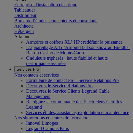
Entreprise d'installation électrique
Tableautier
Distributeur
Bureaux d’études, concepteurs et consultants
Architecte
Hébergeur
À la une
Armoires et coffrets XL³ HP : redéfinir la puissance
L’appareillage Art d’Arnould fait son show au Buddha-
Bar du Casino de Monte-Carlo
Onduleurs triphasés : haute fiabilité et haute
performance assurées
Services Pro
Nos contacts et services
Formulaire de contact Pro - Service Relations Pro
Découvrez le Service Relations Pro
Découvrez le Service Clients Legrand Cable
Management
Rejoignez la communauté des Électriciens Certifiés
Legrand
Services études, assistance, exploitation et maintenance
Nos showrooms et centres de formation
Innoval Limoges
Legrand Campus Paris