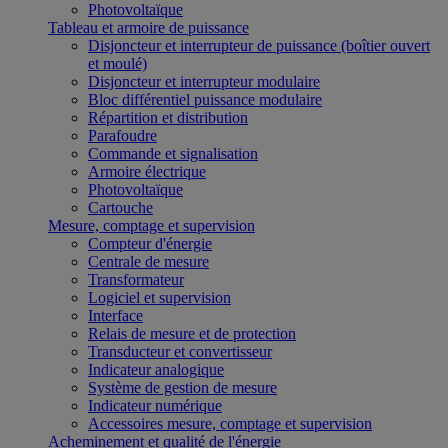
Photovoltaïque
Tableau et armoire de puissance
Disjoncteur et interrupteur de puissance (boîtier ouvert
et moulé)
Disjoncteur et interrupteur modulaire
Bloc différentiel puissance modulaire
Répartition et distribution
Parafoudre
Commande et signalisation
Armoire électrique
Photovoltaïque
Cartouche
Mesure, comptage et supervision
Compteur d'énergie
Centrale de mesure
Transformateur
Logiciel et supervision
Interface
Relais de mesure et de protection
Transducteur et convertisseur
Indicateur analogique
Système de gestion de mesure
Indicateur numérique
Accessoires mesure, comptage et supervision
Acheminement et qualité de l'énergie