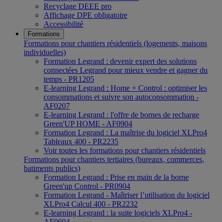
Recyclage DEEE pro
Affichage DPE obligatoire
Accessibilité
Formations
Formations pour chantiers résidentiels (logements, maisons
individuelles)
Formation Legrand : devenir expert des solutions
connectées Legrand pour mieux vendre et gagner du
temps - PR1205
E-learning Legrand : Home + Control : optimiser les
consommations et suivre son autoconsommation -
AF0207
E-learning Legrand : l'offre de bornes de recharge
Green'UP HOME - AF0904
Formation Legrand : La maîtrise du logiciel XLPro4
Tableaux 400 - PR2235
Voir toutes les formations pour chantiers résidentiels
Formations pour chantiers tertiaires (bureaux, commerces,
batiments publics)
Formation Legrand : Prise en main de la borne
Green'up Control - PR0904
Formation Legrand - Maîtriser l’utilisation du logiciel
XLPro4 Calcul 400 - PR2232
E-learning Legrand : la suite logiciels XLPro4 -
AF0604