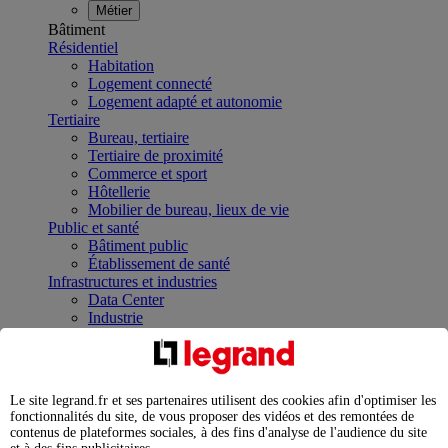
Métier
Bâtiment
Résidentiel
Habitation
Logement connecté
Logement adapté et autonomie
Tertiaire
Bureau, tertiaire
Tertiaire de proximité
Commerce et sport
Hôtellerie
Mobilier de bureau, lieux de vie
Public et santé
Bâtiment public
Établissement de santé
Infrastructures et industries
Data Center
Industrie
Infrastructures
À la une
Contrôler et planifier le fonctionnement des appareils
électriques avec le contacteur connecté
Le site legrand.fr et ses partenaires utilisent des cookies afin d'optimiser les
Répartir et optimiser son tableau électrique
fonctionnalités du site, de vous proposer des vidéos et des remontées de
Legrand Data Center Solutions : concentrer les
contenus de plateformes sociales, à des fins d'analyse de l'audience du site
expertises au service de vos performances