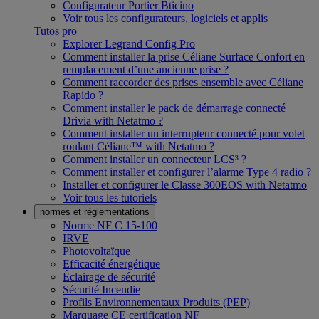
Configurateur Portier Bticino
Voir tous les configurateurs, logiciels et applis
Tutos pro
Explorer Legrand Config Pro
Comment installer la prise Céliane Surface Confort en
remplacement d’une ancienne prise ?
Comment raccorder des prises ensemble avec Céliane
Rapido ?
Comment installer le pack de démarrage connecté
Drivia with Netatmo ?
Comment installer un interrupteur connecté pour volet
roulant Céliane™ with Netatmo ?
Comment installer un connecteur LCS³ ?
Comment installer et configurer l’alarme Type 4 radio ?
Installer et configurer le Classe 300EOS with Netatmo
Voir tous les tutoriels
normes et réglementations
Norme NF C 15-100
IRVE
Photovoltaïque
Efficacité énergétique
Éclairage de sécurité
Sécurité Incendie
Profils Environnementaux Produits (PEP)
Marquage CE certification NF