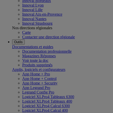
Innoval Bordeaux
Innoval Lyon
Innoval Lille
Innoval Aix-en-Provence
Innoval Nantes
Innoval Strasbourg
Nos directions régionales
Carte
Contacter une direction régionale
Outils
Documentations et guides
Documentation professionnelle
Magazines Réponses
Voir toute la doc
Produits supprimés
Applis, logiciels et configurateurs
App Home + Pro
App Home + Control
App Home + Security
App Legrand Pro
Legrand Config Pro
Logiciel XLPro4 Tableaux 6300
Logiciel XLPro4 Tableaux 400
Logiciel XLPro4 Calcul 6300
Logiciel XLPro4 Calcul 400