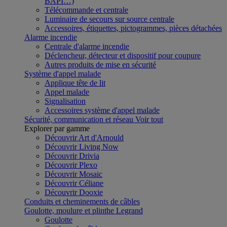
BAPI…)
Télécommande et centrale
Luminaire de secours sur source centrale
Accessoires, étiquettes, pictogrammes, pièces détachées
Alarme incendie
Centrale d'alarme incendie
Déclencheur, détecteur et dispositif pour coupure
Autres produits de mise en sécurité
Système d'appel malade
Applique tête de lit
Appel malade
Signalisation
Accessoires système d'appel malade
Sécurité, communication et réseau
Voir tout
Explorer par gamme
Découvrir Art d'Arnould
Découvrir Living Now
Découvrir Drivia
Découvrir Plexo
Découvrir Mosaic
Découvrir Céliane
Découvrir Dooxie
Conduits et cheminements de câbles
Goulotte, moulure et plinthe Legrand
Goulotte