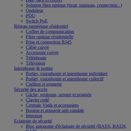
Solution fibre optique (tiroir, panneau, connecteur...)
Onduleur
PDU
Switch PoE
Réseau numérique résidentiel
Coffret de communication
Fibre optique résidentielle
Prise et connecteur RJ45
Câble cuivre
Accessoire cuivre
Téléphonie
Télévision
Interphonie & portier
Portier, visiophonie et interphonie individuel
Portier, visiophonie et interphonie collectif
Carillon et sonnerie
Sécurité des accès
Gâche, ventouse, serrure et poignée
Clavier codé
Centrale Vigik et accessoires
Bouton et poussoir anti-vandale
Intrusion
Eclairage de sécurité
Bloc autonome d'éclairage de sécurité (BAES, BAEH,