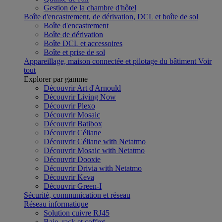
Gestion de la chambre d'hôtel
Boîte d'encastrement, de dérivation, DCL et boîte de sol
Boîte d'encastrement
Boîte de dérivation
Boîte DCL et accessoires
Boîte et prise de sol
Appareillage, maison connectée et pilotage du bâtiment
Voir
tout
Explorer par gamme
Découvrir Art d'Arnould
Découvrir Living Now
Découvrir Plexo
Découvrir Mosaic
Découvrir Batibox
Découvrir Céliane
Découvrir Céliane with Netatmo
Découvrir Mosaic with Netatmo
Découvrir Dooxie
Découvrir Drivia with Netatmo
Découvrir Keva
Découvrir Green-I
Sécurité, communication et réseau
Réseau informatique
Solution cuivre RJ45
Baie, rack et coffret