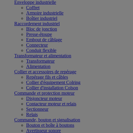
Enveloppe industrielle
Coffret
Armoire industrielle
Boîtier industriel
Raccordement industriel
Bloc de jonction
Presse-étoupe
Embout de câblage
Connecteur
Conduit flexible
Transformateur et alimentation
Transformateur
Alimentation
Collier et accessoires de repérage
Repérage fils et câbles
Collier d'équipement Colring
Collier d'installation Colson
Commande et protection moteur
Disjoncteur moteur
Contacteur moteur et relais
Sectionneur
Relais
Commande, bouton et signalisation
Bouton et boîte à boutons
Avertisseur sonore