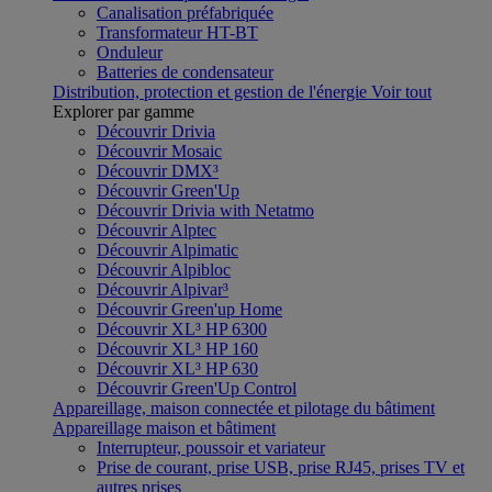
Canalisation préfabriquée
Transformateur HT-BT
Onduleur
Batteries de condensateur
Distribution, protection et gestion de l'énergie
Voir tout
Explorer par gamme
Découvrir Drivia
Découvrir Mosaic
Découvrir DMX³
Découvrir Green'Up
Découvrir Drivia with Netatmo
Découvrir Alptec
Découvrir Alpimatic
Découvrir Alpibloc
Découvrir Alpivar³
Découvrir Green'up Home
Découvrir XL³ HP 6300
Découvrir XL³ HP 160
Découvrir XL³ HP 630
Découvrir Green'Up Control
Appareillage, maison connectée et pilotage du bâtiment
Appareillage maison et bâtiment
Interrupteur, poussoir et variateur
Prise de courant, prise USB, prise RJ45, prises TV et
autres prises