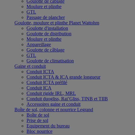
Goulotte de câblage
Moulure et plinthe
GTL
Passage de plancher
Goulotte, moulure et plinthe Planet Wattohm
Goulotte d'installation
Goulotte de distribution
Moulure et plinthe
Appareillage
Goulotte de câblage
GTL
Goulotte de climatisation
Gaine et conduit
Conduit ICTA
Conduit ICTA & ICA grande longueur
Conduit ICTA préfilé
Conduit ICA
Conduit rigide IRL, MRL
Conduit duogliss, Rai’Gliss, TINB et TIIB
Accessoires gaine et conduit
Boîte de sol, colonne et nourrice Legrand
Boîte de sol
Prise de sol
Equipement du bureau
Bloc nourrice