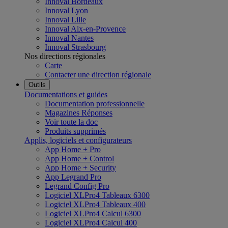
Innoval Bordeaux
Innoval Lyon
Innoval Lille
Innoval Aix-en-Provence
Innoval Nantes
Innoval Strasbourg
Nos directions régionales
Carte
Contacter une direction régionale
Outils
Documentations et guides
Documentation professionnelle
Magazines Réponses
Voir toute la doc
Produits supprimés
Applis, logiciels et configurateurs
App Home + Pro
App Home + Control
App Home + Security
App Legrand Pro
Legrand Config Pro
Logiciel XLPro4 Tableaux 6300
Logiciel XLPro4 Tableaux 400
Logiciel XLPro4 Calcul 6300
Logiciel XLPro4 Calcul 400