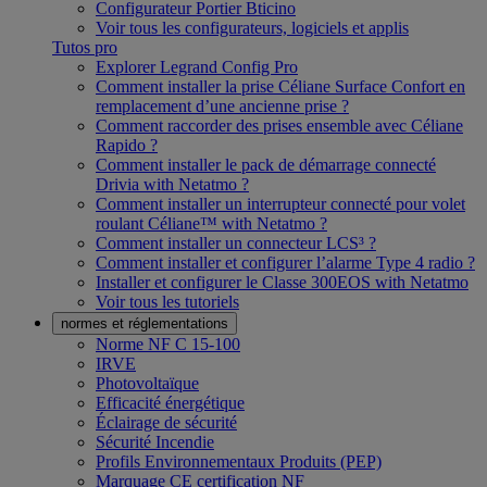
Configurateur Portier Bticino
Voir tous les configurateurs, logiciels et applis
Tutos pro
Explorer Legrand Config Pro
Comment installer la prise Céliane Surface Confort en
remplacement d’une ancienne prise ?
Comment raccorder des prises ensemble avec Céliane
Rapido ?
Comment installer le pack de démarrage connecté
Drivia with Netatmo ?
Comment installer un interrupteur connecté pour volet
roulant Céliane™ with Netatmo ?
Comment installer un connecteur LCS³ ?
Comment installer et configurer l’alarme Type 4 radio ?
Installer et configurer le Classe 300EOS with Netatmo
Voir tous les tutoriels
normes et réglementations
Norme NF C 15-100
IRVE
Photovoltaïque
Efficacité énergétique
Éclairage de sécurité
Sécurité Incendie
Profils Environnementaux Produits (PEP)
Marquage CE certification NF