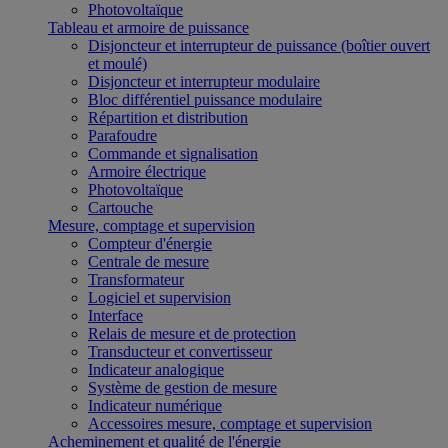
Photovoltaïque
Tableau et armoire de puissance
Disjoncteur et interrupteur de puissance (boîtier ouvert
et moulé)
Disjoncteur et interrupteur modulaire
Bloc différentiel puissance modulaire
Répartition et distribution
Parafoudre
Commande et signalisation
Armoire électrique
Photovoltaïque
Cartouche
Mesure, comptage et supervision
Compteur d'énergie
Centrale de mesure
Transformateur
Logiciel et supervision
Interface
Relais de mesure et de protection
Transducteur et convertisseur
Indicateur analogique
Système de gestion de mesure
Indicateur numérique
Accessoires mesure, comptage et supervision
Acheminement et qualité de l'énergie