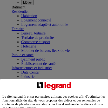
Métier
Bâtiment
Résidentiel
Habitation
Logement connecté
Logement adapté et autonomie
Tertiaire
Bureau, tertiaire
Tertiaire de proximité
Commerce et sport
Hôtellerie
Mobilier de bureau, lieux de vie
Public et santé
Bâtiment public
Établissement de santé
Infrastructures et industries
Data Center
Industrie
Infrastructures
À la une
Contrôler et planifier le fonctionnement des appareils
électriques avec le contacteur connecté
Le site legrand.fr et ses partenaires utilisent des cookies afin d'optimiser les
Répartir et optimiser son tableau électrique
fonctionnalités du site, de vous proposer des vidéos et des remontées de
Legrand Data Center Solutions : concentrer les
contenus de plateformes sociales, à des fins d'analyse de l'audience du site
expertises au service de vos performances