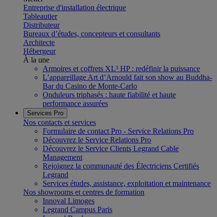
Entreprise d'installation électrique
Tableautier
Distributeur
Bureaux d’études, concepteurs et consultants
Architecte
Hébergeur
À la une
Armoires et coffrets XL³ HP : redéfinir la puissance
L’appareillage Art d’Arnould fait son show au Buddha-
Bar du Casino de Monte-Carlo
Onduleurs triphasés : haute fiabilité et haute
performance assurées
Services Pro
Nos contacts et services
Formulaire de contact Pro - Service Relations Pro
Découvrez le Service Relations Pro
Découvrez le Service Clients Legrand Cable
Management
Rejoignez la communauté des Électriciens Certifiés
Legrand
Services études, assistance, exploitation et maintenance
Nos showrooms et centres de formation
Innoval Limoges
Legrand Campus Paris