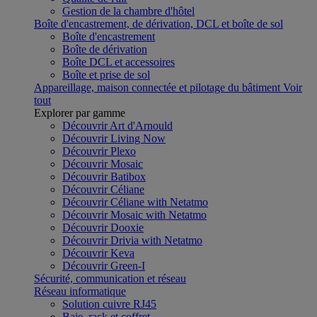
Gestion de la chambre d'hôtel
Boîte d'encastrement, de dérivation, DCL et boîte de sol
Boîte d'encastrement
Boîte de dérivation
Boîte DCL et accessoires
Boîte et prise de sol
Appareillage, maison connectée et pilotage du bâtiment
Voir
tout
Explorer par gamme
Découvrir Art d'Arnould
Découvrir Living Now
Découvrir Plexo
Découvrir Mosaic
Découvrir Batibox
Découvrir Céliane
Découvrir Céliane with Netatmo
Découvrir Mosaic with Netatmo
Découvrir Dooxie
Découvrir Drivia with Netatmo
Découvrir Keva
Découvrir Green-I
Sécurité, communication et réseau
Réseau informatique
Solution cuivre RJ45
Baie, rack et coffret