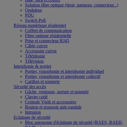
Solution fibre optique (tiroir, panneau, connecteur...)
Onduleur
PDU
Switch PoE
Réseau numérique résidentiel
Coffret de communication
Fibre optique résidentielle
Prise et connecteur RJ45
Câble cuivre
Accessoire cuivre
Téléphonie
Télévision
Interphonie & portier
Portier, visiophonie et interphonie individuel
Portier, visiophonie et interphonie collectif
Carillon et sonnerie
Sécurité des accès
Gâche, ventouse, serrure et poignée
Clavier codé
Centrale Vigik et accessoires
Bouton et poussoir anti-vandale
Intrusion
Eclairage de sécurité
Bloc autonome d'éclairage de sécurité (BAES, BAEH,