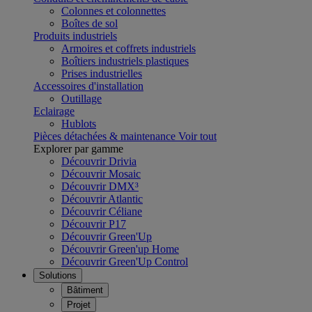
Colonnes et colonnettes
Boîtes de sol
Produits industriels
Armoires et coffrets industriels
Boîtiers industriels plastiques
Prises industrielles
Accessoires d'installation
Outillage
Eclairage
Hublots
Pièces détachées & maintenance
Voir tout
Explorer par gamme
Découvrir Drivia
Découvrir Mosaic
Découvrir DMX³
Découvrir Atlantic
Découvrir Céliane
Découvrir P17
Découvrir Green'Up
Découvrir Green'up Home
Découvrir Green'Up Control
Solutions
Bâtiment
Projet