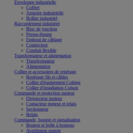
Enveloppe industrielle
Coffret
Armoire industrielle
Boîtier industriel
Raccordement industriel
Bloc de jonction
Presse-étoupe
Embout de câblage
Connecteur
Conduit flexible
Transformateur et alimentation
Transformateur
Alimentation
Collier et accessoires de repérage
Repérage fils et câbles
Collier d'équipement Colring
Collier d'installation Colson
Commande et protection moteur
Disjoncteur moteur
Contacteur moteur et relais
Sectionneur
Relais
Commande, bouton et signalisation
Bouton et boîte à boutons
Avertisseur sonore