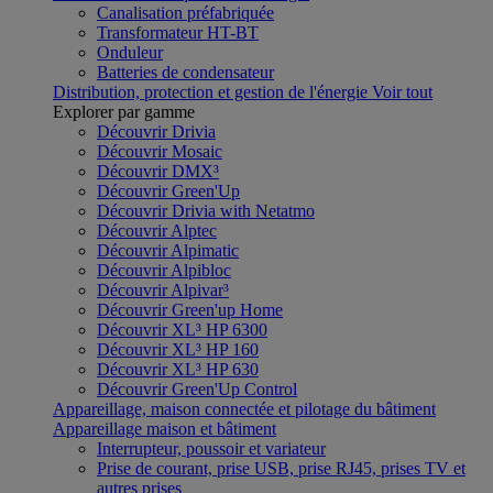
Canalisation préfabriquée
Transformateur HT-BT
Onduleur
Batteries de condensateur
Distribution, protection et gestion de l'énergie
Voir tout
Explorer par gamme
Découvrir Drivia
Découvrir Mosaic
Découvrir DMX³
Découvrir Green'Up
Découvrir Drivia with Netatmo
Découvrir Alptec
Découvrir Alpimatic
Découvrir Alpibloc
Découvrir Alpivar³
Découvrir Green'up Home
Découvrir XL³ HP 6300
Découvrir XL³ HP 160
Découvrir XL³ HP 630
Découvrir Green'Up Control
Appareillage, maison connectée et pilotage du bâtiment
Appareillage maison et bâtiment
Interrupteur, poussoir et variateur
Prise de courant, prise USB, prise RJ45, prises TV et
autres prises