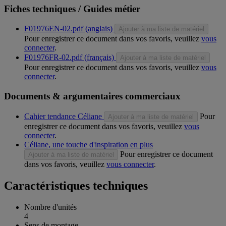
Fiches techniques / Guides métier
F01976EN-02.pdf (anglais)
Ajouter à ma liste de matériel
Pour enregistrer ce document dans vos favoris, veuillez
vous
connecter
.
F01976FR-02.pdf (français)
Ajouter à ma liste de matériel
Pour enregistrer ce document dans vos favoris, veuillez
vous
connecter
.
Documents & argumentaires commerciaux
Cahier tendance Céliane
Pour
Ajouter à ma liste de matériel
enregistrer ce document dans vos favoris, veuillez
vous
connecter
.
Céliane, une touche d'inspiration en plus
Pour enregistrer ce document
Ajouter à ma liste de matériel
dans vos favoris, veuillez
vous connecter
.
Caractéristiques techniques
Nombre d'unités
4
Sens de montage