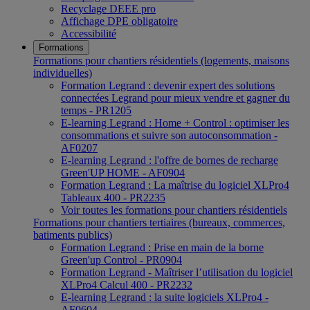
Recyclage DEEE pro
Affichage DPE obligatoire
Accessibilité
Formations
Formations pour chantiers résidentiels (logements, maisons
individuelles)
Formation Legrand : devenir expert des solutions
connectées Legrand pour mieux vendre et gagner du
temps - PR1205
E-learning Legrand : Home + Control : optimiser les
consommations et suivre son autoconsommation -
AF0207
E-learning Legrand : l'offre de bornes de recharge
Green'UP HOME - AF0904
Formation Legrand : La maîtrise du logiciel XLPro4
Tableaux 400 - PR2235
Voir toutes les formations pour chantiers résidentiels
Formations pour chantiers tertiaires (bureaux, commerces,
batiments publics)
Formation Legrand : Prise en main de la borne
Green'up Control - PR0904
Formation Legrand - Maîtriser l’utilisation du logiciel
XLPro4 Calcul 400 - PR2232
E-learning Legrand : la suite logiciels XLPro4 -
AF0604