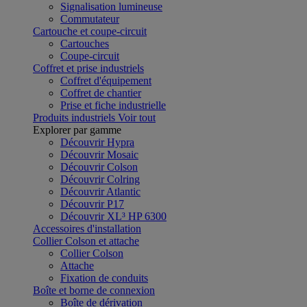
Signalisation lumineuse
Commutateur
Cartouche et coupe-circuit
Cartouches
Coupe-circuit
Coffret et prise industriels
Coffret d'équipement
Coffret de chantier
Prise et fiche industrielle
Produits industriels
Voir tout
Explorer par gamme
Découvrir Hypra
Découvrir Mosaic
Découvrir Colson
Découvrir Colring
Découvrir Atlantic
Découvrir P17
Découvrir XL³ HP 6300
Accessoires d'installation
Collier Colson et attache
Collier Colson
Attache
Fixation de conduits
Boîte et borne de connexion
Boîte de dérivation