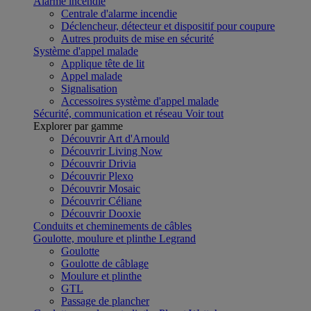
Alarme incendie
Centrale d'alarme incendie
Déclencheur, détecteur et dispositif pour coupure
Autres produits de mise en sécurité
Système d'appel malade
Applique tête de lit
Appel malade
Signalisation
Accessoires système d'appel malade
Sécurité, communication et réseau
Voir tout
Explorer par gamme
Découvrir Art d'Arnould
Découvrir Living Now
Découvrir Drivia
Découvrir Plexo
Découvrir Mosaic
Découvrir Céliane
Découvrir Dooxie
Conduits et cheminements de câbles
Goulotte, moulure et plinthe Legrand
Goulotte
Goulotte de câblage
Moulure et plinthe
GTL
Passage de plancher