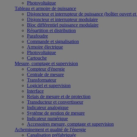
Photovoltaïque
Tableau et armoire de puissance
Disjoncteur et interrupteur de puissance (boîtier ouvert e
Disjoncteur et interrupteur modulaire
Bloc différentiel puissance modulaire
Répartition et distribution
Parafoudre
Commande et signalisation
Armoire électrique
Photovoltaïque
Cartouche
Mesure, comptage et supervision
Compteur d'énergie
Centrale de mesure
Transformateur
Logiciel et supervision
Interface
Relais de mesure et de protection
Transducteur et convertisseur
Indicateur analogique
Système de gestion de mesure
Indicateur numérique
Accessoires mesure, comptage et supervision
Acheminement et qualité de l'énergie
Canalisation préfabriquée