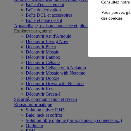
Consultez notre
Boîte d'encastrement
Boîte de dérivation
Vous pouvez gér
Boîte DCL et accessoires
des cookies
.
Boîte et prise de sol
Appareillage, maison connectée et pilotage du bâtiment
Voir to
Explorer par gamme
Découvrir Art d'Arnould
Découvrir Living Now
Découvrir Plexo
Découvrir Mosaic
Découvrir Batibox
Découvrir Céliane
Découvrir Céliane with Netatmo
Découvrir Mosaic with Netatmo
Découvrir Dooxie
Découvrir Drivia with Netatmo
Découvrir Keva
Découvrir Green-I
Sécurité, communication et réseau
Réseau informatique
Solution cuivre RJ45
Baie, rack et coffret
Solution fibre optique (tiroir, panneau, connecteur...)
Onduleur
PDU