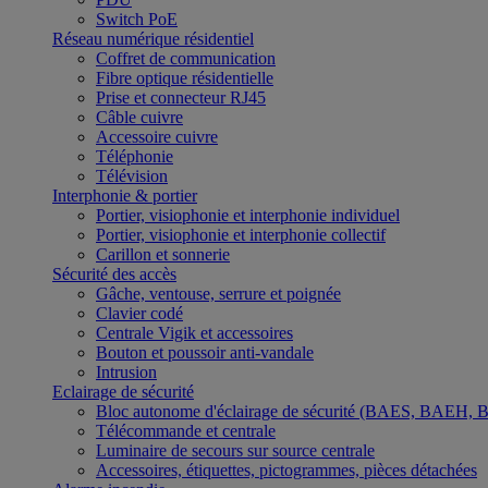
Switch PoE
Réseau numérique résidentiel
Coffret de communication
Fibre optique résidentielle
Prise et connecteur RJ45
Câble cuivre
Accessoire cuivre
Téléphonie
Télévision
Interphonie & portier
Portier, visiophonie et interphonie individuel
Portier, visiophonie et interphonie collectif
Carillon et sonnerie
Sécurité des accès
Gâche, ventouse, serrure et poignée
Clavier codé
Centrale Vigik et accessoires
Bouton et poussoir anti-vandale
Intrusion
Eclairage de sécurité
Bloc autonome d'éclairage de sécurité (BAES, BAEH,
Télécommande et centrale
Luminaire de secours sur source centrale
Accessoires, étiquettes, pictogrammes, pièces détachées