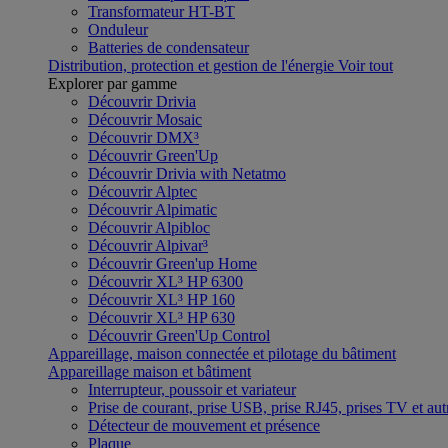
Transformateur HT-BT
Onduleur
Batteries de condensateur
Distribution, protection et gestion de l'énergie
Voir tout
Explorer par gamme
Découvrir Drivia
Découvrir Mosaic
Découvrir DMX³
Découvrir Green'Up
Découvrir Drivia with Netatmo
Découvrir Alptec
Découvrir Alpimatic
Découvrir Alpibloc
Découvrir Alpivar³
Découvrir Green'up Home
Découvrir XL³ HP 6300
Découvrir XL³ HP 160
Découvrir XL³ HP 630
Découvrir Green'Up Control
Appareillage, maison connectée et pilotage du bâtiment
Appareillage maison et bâtiment
Interrupteur, poussoir et variateur
Prise de courant, prise USB, prise RJ45, prises TV et aut
Détecteur de mouvement et présence
Plaque