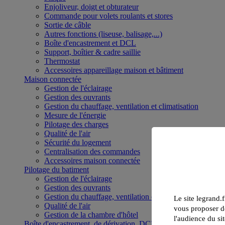
Enjoliveur, doigt et obturateur
Commande pour volets roulants et stores
Sortie de câble
Autres fonctions (liseuse, balisage,...)
Boîte d'encastrement et DCL
Support, boîtier & cadre saillie
Thermostat
Accessoires appareillage maison et bâtiment
Maison connectée
Gestion de l'éclairage
Gestion des ouvrants
Gestion du chauffage, ventilation et climatisation
Mesure de l'énergie
Pilotage des charges
Qualité de l'air
Sécurité du logement
Centralisation des commandes
Accessoires maison connectée
Pilotage du batiment
Gestion de l'éclairage
Gestion des ouvrants
Gestion du chauffage, ventilation et climatisation
Le site legrand.f
Qualité de l'air
vous proposer de
Gestion de la chambre d'hôtel
l'audience du sit
Boîte d'encastrement, de dérivation, DCL et boîte de sol