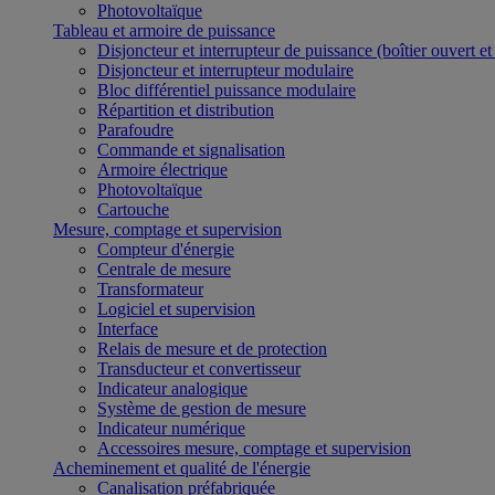
Photovoltaïque
Tableau et armoire de puissance
Disjoncteur et interrupteur de puissance (boîtier ouvert e
Disjoncteur et interrupteur modulaire
Bloc différentiel puissance modulaire
Répartition et distribution
Parafoudre
Commande et signalisation
Armoire électrique
Photovoltaïque
Cartouche
Mesure, comptage et supervision
Compteur d'énergie
Centrale de mesure
Transformateur
Logiciel et supervision
Interface
Relais de mesure et de protection
Transducteur et convertisseur
Indicateur analogique
Système de gestion de mesure
Indicateur numérique
Accessoires mesure, comptage et supervision
Acheminement et qualité de l'énergie
Canalisation préfabriquée