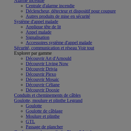
Alarme incendie
Centrale d'alarme incendie
Déclencheur, détecteur et dispositif pour coupure
Autres produits de mise en sécurité
Système d'appel malade
Applique tête de lit
Appel malade
Signalisation
Accessoires système d'appel malade
Sécurité, communication et réseau
Voir tout
Explorer par gamme
Découvrir Art d'Arnould
Découvrir Living Now
Découvrir Drivia
Découvrir Plexo
Découvrir Mosaic
Découvrir Céliane
Découvrir Dooxie
Conduits et cheminements de câbles
Goulotte, moulure et plinthe Legrand
Goulotte
Goulotte de câblage
Moulure et plinthe
GTL
Passage de plancher