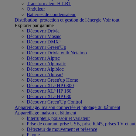
Transformateur HT-BT
Onduleur
Batteries de condensateur
Distribution, protection et gestion de l'énergie
Voir tout
Explorer par gamme
Découvrir Drivia
Découvrir Mosaic
Découvrir DMX³
Découvrir Green'Up
Découvrir Drivia with Netatmo
Découvrir Alptec
Découvrir Alpimatic
Découvrir Alpibloc
Découvrir Alpivar³
Découvrir Green'up Home
Découvrir XL³ HP 6300
Découvrir XL³ HP 160
Découvrir XL³ HP 630
Découvrir Green'Up Control
Appareillage, maison connectée et pilotage du bâtiment
Appareillage maison et bâtiment
Interrupteur, poussoir et variateur
Prise de courant, prise USB, prise RJ45, prises TV et aut
Détecteur de mouvement et présence
Plaque