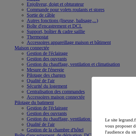
Enjoliveur, doigt et obturateur
Commande pour volets roulants et stores
Sortie de câble
Autres fonctions (liseuse, balisage,...)
Boîte d'encastrement et DCL
Support, boîtier & cadre saillie
Thermostat
Accessoires appareillage maison et bâtiment
Maison connectée
Gestion de l'éclairage
Gestion des ouvrants
Gestion du chauffage, ventilation et climatisation
Mesure de l'énergie
Pilotage des charges
Qualité de l'air
Sécurité du logement
Centralisation des commandes
Accessoires maison connectée
Pilotage du batiment
Gestion de l'éclairage
Gestion des ouvrants
Gestion du chauffage, ventilation et climatisation
Le site legrand.f
Qualité de l'air
vous proposer de
Gestion de la chambre d'hôtel
l'audience du sit
Boîte d'encastrement, de dérivation, DCL et boîte de sol