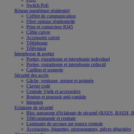
Switch PoE
Réseau numérique résidentiel
Coffret de communication
Fibre optique résidentielle
Prise et connecteur RJ45
Câble cuivre
Accessoire cuivre
Téléphonie
Télévision
Interphonie & portier
Portier, visiophonie et interphonie individuel
Portier, visiophonie et interphonie collectif
Carillon et sonnerie
Sécurité des accès
Gâche, ventouse, serrure et poignée
Clavier codé
Centrale Vigik et accessoires
Bouton et poussoir anti-vandale
Intrusion
Eclairage de sécurité
Bloc autonome d'éclairage de sécurité (BAES, BAEH,
Télécommande et centrale
Luminaire de secours sur source centrale
Accessoires, étiquettes, pictogrammes, pièces détachées