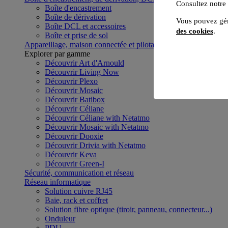
Consultez notre
Boîte d'encastrement
Boîte de dérivation
Vous pouvez gér
Boîte DCL et accessoires
des cookies
.
Boîte et prise de sol
Appareillage, maison connectée et pilotage du bâtiment
Voir to
Explorer par gamme
Découvrir Art d'Arnould
Découvrir Living Now
Découvrir Plexo
Découvrir Mosaic
Découvrir Batibox
Découvrir Céliane
Découvrir Céliane with Netatmo
Découvrir Mosaic with Netatmo
Découvrir Dooxie
Découvrir Drivia with Netatmo
Découvrir Keva
Découvrir Green-I
Sécurité, communication et réseau
Réseau informatique
Solution cuivre RJ45
Baie, rack et coffret
Solution fibre optique (tiroir, panneau, connecteur...)
Onduleur
PDU