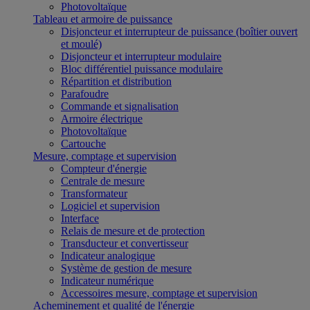
Photovoltaïque
Tableau et armoire de puissance
Disjoncteur et interrupteur de puissance (boîtier ouvert
et moulé)
Disjoncteur et interrupteur modulaire
Bloc différentiel puissance modulaire
Répartition et distribution
Parafoudre
Commande et signalisation
Armoire électrique
Photovoltaïque
Cartouche
Mesure, comptage et supervision
Compteur d'énergie
Centrale de mesure
Transformateur
Logiciel et supervision
Interface
Relais de mesure et de protection
Transducteur et convertisseur
Indicateur analogique
Système de gestion de mesure
Indicateur numérique
Accessoires mesure, comptage et supervision
Acheminement et qualité de l'énergie