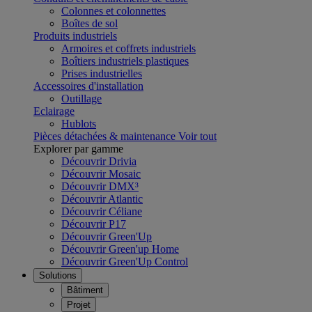
Colonnes et colonnettes
Boîtes de sol
Produits industriels
Armoires et coffrets industriels
Boîtiers industriels plastiques
Prises industrielles
Accessoires d'installation
Outillage
Eclairage
Hublots
Pièces détachées & maintenance
Voir tout
Explorer par gamme
Découvrir Drivia
Découvrir Mosaic
Découvrir DMX³
Découvrir Atlantic
Découvrir Céliane
Découvrir P17
Découvrir Green'Up
Découvrir Green'up Home
Découvrir Green'Up Control
Solutions
Bâtiment
Projet