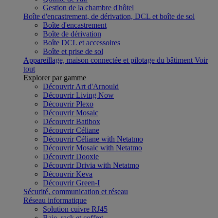
Gestion de la chambre d'hôtel
Boîte d'encastrement, de dérivation, DCL et boîte de sol
Boîte d'encastrement
Boîte de dérivation
Boîte DCL et accessoires
Boîte et prise de sol
Appareillage, maison connectée et pilotage du bâtiment
Voir
tout
Explorer par gamme
Découvrir Art d'Arnould
Découvrir Living Now
Découvrir Plexo
Découvrir Mosaic
Découvrir Batibox
Découvrir Céliane
Découvrir Céliane with Netatmo
Découvrir Mosaic with Netatmo
Découvrir Dooxie
Découvrir Drivia with Netatmo
Découvrir Keva
Découvrir Green-I
Sécurité, communication et réseau
Réseau informatique
Solution cuivre RJ45
Baie, rack et coffret