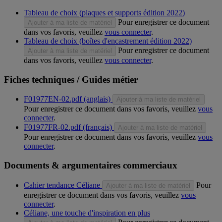
Tableau de choix (plaques et supports édition 2022)
Pour enregistrer ce document
Ajouter à ma liste de matériel
dans vos favoris, veuillez
vous connecter
.
Tableau de choix (boîtes d'encastrement édition 2022)
Pour enregistrer ce document
Ajouter à ma liste de matériel
dans vos favoris, veuillez
vous connecter
.
Fiches techniques / Guides métier
F01977EN-02.pdf (anglais)
Ajouter à ma liste de matériel
Pour enregistrer ce document dans vos favoris, veuillez
vous
connecter
.
F01977FR-02.pdf (français)
Ajouter à ma liste de matériel
Pour enregistrer ce document dans vos favoris, veuillez
vous
connecter
.
Documents & argumentaires commerciaux
Cahier tendance Céliane
Pour
Ajouter à ma liste de matériel
enregistrer ce document dans vos favoris, veuillez
vous
connecter
.
Céliane, une touche d'inspiration en plus