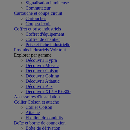
Signalisation lumineuse
Commutateur
Cartouche et coupe-circuit
Cartouches
Coupe-circuit
Coffret et prise industriels
Coffret d'équipement
Coffret de chantier
Prise et fiche industrielle
Produits industriels
Voir tout
Explorer par gamme
Découvrir Hypra
Découvrir Mosaic
Découvrir Colson
Découvrir Colring
Découvrir Atlantic
Découvrir P17
Découvrir XL³ HP 6300
Accessoires d'installation
Collier Colson et attache
Collier Colson
Attache
Fixation de conduits
Boîte et borne de connexion
Boîte de dérivation