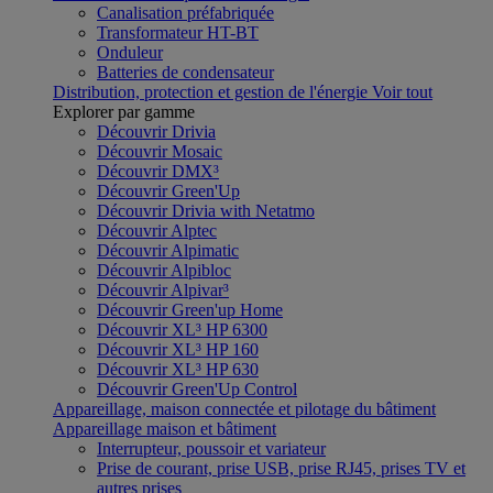
Canalisation préfabriquée
Transformateur HT-BT
Onduleur
Batteries de condensateur
Distribution, protection et gestion de l'énergie
Voir tout
Explorer par gamme
Découvrir Drivia
Découvrir Mosaic
Découvrir DMX³
Découvrir Green'Up
Découvrir Drivia with Netatmo
Découvrir Alptec
Découvrir Alpimatic
Découvrir Alpibloc
Découvrir Alpivar³
Découvrir Green'up Home
Découvrir XL³ HP 6300
Découvrir XL³ HP 160
Découvrir XL³ HP 630
Découvrir Green'Up Control
Appareillage, maison connectée et pilotage du bâtiment
Appareillage maison et bâtiment
Interrupteur, poussoir et variateur
Prise de courant, prise USB, prise RJ45, prises TV et
autres prises