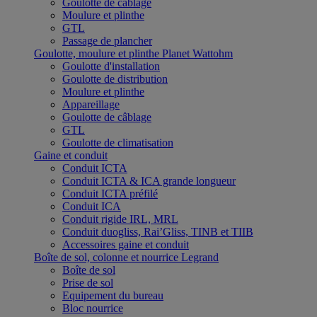
Goulotte de câblage
Moulure et plinthe
GTL
Passage de plancher
Goulotte, moulure et plinthe Planet Wattohm
Goulotte d'installation
Goulotte de distribution
Moulure et plinthe
Appareillage
Goulotte de câblage
GTL
Goulotte de climatisation
Gaine et conduit
Conduit ICTA
Conduit ICTA & ICA grande longueur
Conduit ICTA préfilé
Conduit ICA
Conduit rigide IRL, MRL
Conduit duogliss, Rai’Gliss, TINB et TIIB
Accessoires gaine et conduit
Boîte de sol, colonne et nourrice Legrand
Boîte de sol
Prise de sol
Equipement du bureau
Bloc nourrice