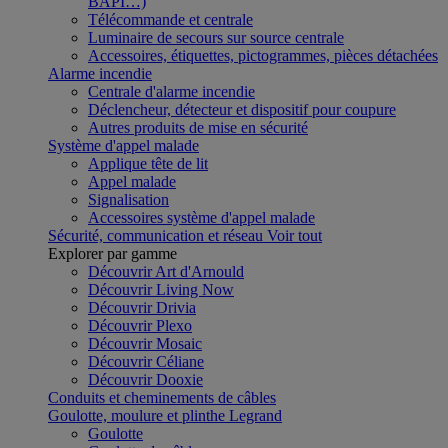
BAPI…)
Télécommande et centrale
Luminaire de secours sur source centrale
Accessoires, étiquettes, pictogrammes, pièces détachées
Alarme incendie
Centrale d'alarme incendie
Déclencheur, détecteur et dispositif pour coupure
Autres produits de mise en sécurité
Système d'appel malade
Applique tête de lit
Appel malade
Signalisation
Accessoires système d'appel malade
Sécurité, communication et réseau
Voir tout
Explorer par gamme
Découvrir Art d'Arnould
Découvrir Living Now
Découvrir Drivia
Découvrir Plexo
Découvrir Mosaic
Découvrir Céliane
Découvrir Dooxie
Conduits et cheminements de câbles
Goulotte, moulure et plinthe Legrand
Goulotte