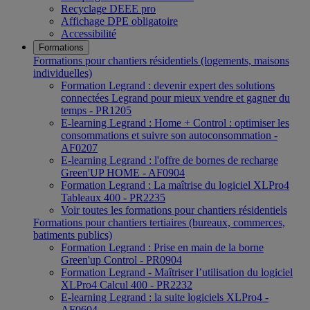
Recyclage DEEE pro
Affichage DPE obligatoire
Accessibilité
Formations
Formations pour chantiers résidentiels (logements, maisons
individuelles)
Formation Legrand : devenir expert des solutions
connectées Legrand pour mieux vendre et gagner du
temps - PR1205
E-learning Legrand : Home + Control : optimiser les
consommations et suivre son autoconsommation -
AF0207
E-learning Legrand : l'offre de bornes de recharge
Green'UP HOME - AF0904
Formation Legrand : La maîtrise du logiciel XLPro4
Tableaux 400 - PR2235
Voir toutes les formations pour chantiers résidentiels
Formations pour chantiers tertiaires (bureaux, commerces,
batiments publics)
Formation Legrand : Prise en main de la borne
Green'up Control - PR0904
Formation Legrand - Maîtriser l’utilisation du logiciel
XLPro4 Calcul 400 - PR2232
E-learning Legrand : la suite logiciels XLPro4 -
AF0604