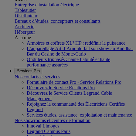
Entreprise d'installation électrique
Tableautier
Distributeur
Bureaux d’études, concepteurs et consultants
Architecte
Hébergeur
À la une
Armoires et coffrets XL³ HP : redéfinir la puissance
L’appareillage Art d’Arnould fait son show au Buddha-
Bar du Casino de Monte-Carlo
Onduleurs triphasés : haute fiabilité et haute
performance assurées
Services Pro
Nos contacts et services
Formulaire de contact Pro - Service Relations Pro
Découvrez le Service Relations Pro
Découvrez le Service Clients Legrand Cable
Management
Rejoignez la communauté des Électriciens Certifiés
Legrand
Services études, assistance, exploitation et maintenance
Nos showrooms et centres de formation
Innoval Limoges
Legrand Campus Paris