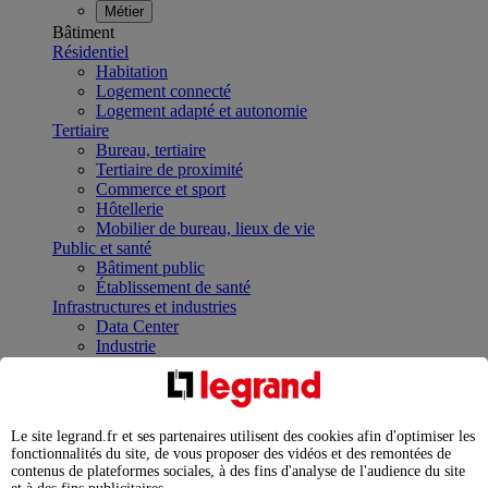
Métier
Bâtiment
Résidentiel
Habitation
Logement connecté
Logement adapté et autonomie
Tertiaire
Bureau, tertiaire
Tertiaire de proximité
Commerce et sport
Hôtellerie
Mobilier de bureau, lieux de vie
Public et santé
Bâtiment public
Établissement de santé
Infrastructures et industries
Data Center
Industrie
Infrastructures
À la une
Contrôler et planifier le fonctionnement des appareils
électriques avec le contacteur connecté
Le site legrand.fr et ses partenaires utilisent des cookies afin d'optimiser les
Répartir et optimiser son tableau électrique
fonctionnalités du site, de vous proposer des vidéos et des remontées de
Legrand Data Center Solutions : concentrer les
contenus de plateformes sociales, à des fins d'analyse de l'audience du site
expertises au service de vos performances