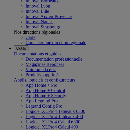
Innoval Bordeaux
Innoval Lyon
Innoval Lille
Innoval Aix-en-Provence
Innoval Nantes
Innoval Strasbourg
Nos directions régionales
Carte
Contacter une direction régionale
Outils
Documentations et guides
Documentation professionnelle
Magazines Réponses
Voir toute la doc
Produits supprimés
Applis, logiciels et configurateurs
App Home + Pro
App Home + Control
App Home + Security
App Legrand Pro
Legrand Config Pro
Logiciel XLPro4 Tableaux 6300
Logiciel XLPro4 Tableaux 400
Logiciel XLPro4 Calcul 6300
Logiciel XLPro4 Calcul 400