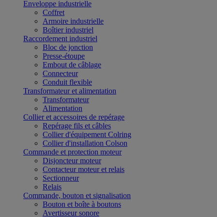
Enveloppe industrielle
Coffret
Armoire industrielle
Boîtier industriel
Raccordement industriel
Bloc de jonction
Presse-étoupe
Embout de câblage
Connecteur
Conduit flexible
Transformateur et alimentation
Transformateur
Alimentation
Collier et accessoires de repérage
Repérage fils et câbles
Collier d'équipement Colring
Collier d'installation Colson
Commande et protection moteur
Disjoncteur moteur
Contacteur moteur et relais
Sectionneur
Relais
Commande, bouton et signalisation
Bouton et boîte à boutons
Avertisseur sonore