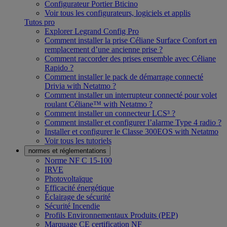
Configurateur Portier Bticino
Voir tous les configurateurs, logiciels et applis
Tutos pro
Explorer Legrand Config Pro
Comment installer la prise Céliane Surface Confort en
remplacement d’une ancienne prise ?
Comment raccorder des prises ensemble avec Céliane
Rapido ?
Comment installer le pack de démarrage connecté
Drivia with Netatmo ?
Comment installer un interrupteur connecté pour volet
roulant Céliane™ with Netatmo ?
Comment installer un connecteur LCS³ ?
Comment installer et configurer l’alarme Type 4 radio ?
Installer et configurer le Classe 300EOS with Netatmo
Voir tous les tutoriels
normes et réglementations
Norme NF C 15-100
IRVE
Photovoltaïque
Efficacité énergétique
Éclairage de sécurité
Sécurité Incendie
Profils Environnementaux Produits (PEP)
Marquage CE certification NF