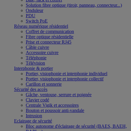
Solution fibre optique (tiroir, panneau, connecteur...)
Onduleur
PDU
Switch PoE
Réseau numérique résidentiel
Coffret de communication
Fibre optique résidentielle
Prise et connecteur RJ45
Câble cuivre
Accessoire cuivre
Téléphonie
Télévision
Interphonie & portier
Portier, visiophonie et interphonie individuel
Portier, visiophonie et interphonie collectif
Carillon et sonnerie
Sécurité des accès
Gâche, ventouse, serrure et poignée
Clavier codé
Centrale Vigik et accessoires
Bouton et poussoir anti-vandale
Intrusion
Eclairage de sécurité
Bloc autonome d'éclairage de sécurité (BAES, BAEH,