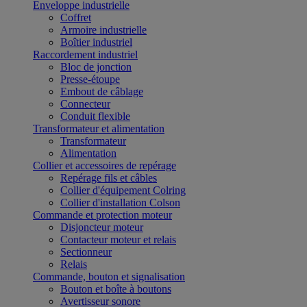
Enveloppe industrielle
Coffret
Armoire industrielle
Boîtier industriel
Raccordement industriel
Bloc de jonction
Presse-étoupe
Embout de câblage
Connecteur
Conduit flexible
Transformateur et alimentation
Transformateur
Alimentation
Collier et accessoires de repérage
Repérage fils et câbles
Collier d'équipement Colring
Collier d'installation Colson
Commande et protection moteur
Disjoncteur moteur
Contacteur moteur et relais
Sectionneur
Relais
Commande, bouton et signalisation
Bouton et boîte à boutons
Avertisseur sonore