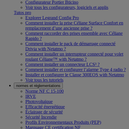
Configurateur Portier Bticino
Voir tous les configurateurs, logiciels et applis
Tutos pro
Explorer Legrand Config Pro
Comment installer la prise Céliane Surface Confort en
remplacement d’une ancienne prise ?
Comment raccorder des prises ensemble avec Céliane
Rapido ?
Comment installer le pack de démarrage connecté
Drivia with Netatmo ?
Comment installer un interrupteur connecté pour volet
roulant Céliane™ with Netatmo ?
Comment installer un connecteur LCS³ ?
Comment installer et configurer l’alarme Type 4 radio ?
Installer et configurer le Classe 300EOS with Netatmo
Voir tous les tutoriels
normes et réglementations
Norme NF C 15-100
IRVE
Photovoltaïque
Efficacité énergétique
Éclairage de sécurité
Sécurité Incendie
Profils Environnementaux Produits (PEP)
Marquage CE certification NF