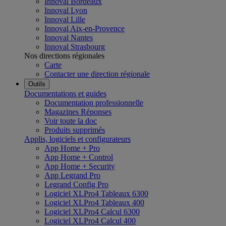
Innoval Bordeaux
Innoval Lyon
Innoval Lille
Innoval Aix-en-Provence
Innoval Nantes
Innoval Strasbourg
Nos directions régionales
Carte
Contacter une direction régionale
Outils
Documentations et guides
Documentation professionnelle
Magazines Réponses
Voir toute la doc
Produits supprimés
Applis, logiciels et configurateurs
App Home + Pro
App Home + Control
App Home + Security
App Legrand Pro
Legrand Config Pro
Logiciel XLPro4 Tableaux 6300
Logiciel XLPro4 Tableaux 400
Logiciel XLPro4 Calcul 6300
Logiciel XLPro4 Calcul 400