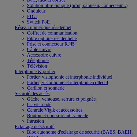
Solution fibre optique (tiroir, panneau, connecteur...)
Onduleur
PDU
Switch PoE
Réseau numérique résidentiel
Coffret de communication
Fibre optique résidentielle
Prise et connecteur RJ45
Câble cuivre
Accessoire cuivre
Téléphonie
Télévision
Interphonie & portier
Portier, visiophonie et interphonie individuel
Portier, visiophonie et interphonie collectif
Carillon et sonnerie
Sécurité des accès
Gâche, ventouse, serrure et poignée
Clavier codé
Centrale Vigik et accessoires
Bouton et poussoir anti-vandale
Intrusion
Eclairage de sécurité
Bloc autonome d'éclairage de sécurité (BAES, BAEH,