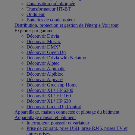
Canalisation préfabriquée
Transformateur HT-BT
Onduleur
Batteries de condensateur
Distribution, protection et gestion de l'énergie
Voir tout
Explorer par gamme
Découvrir Drivia
Découvrir Mosaic
Découvrir DMX³
Découvrir Green'Up
Découvrir Drivia with Netatmo
Découvrir Alptec
Découvrir Alpimatic
Découvrir Alpibloc
Découvrir Alpivar³
Découvrir Green'up Home
Découvrir XL³ HP 6300
Découvrir XL³ HP 160
Découvrir XL³ HP 630
Découvrir Green'Up Control
Appareillage, maison connectée et pilotage du bâtiment
Appareillage maison et bâtiment
Interrupteur, poussoir et variateur
Prise de courant, prise USB, prise RJ45, prises TV et
autres prises