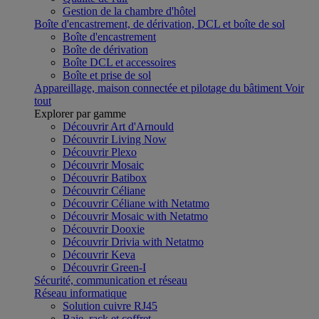
Gestion de la chambre d'hôtel
Boîte d'encastrement, de dérivation, DCL et boîte de sol
Boîte d'encastrement
Boîte de dérivation
Boîte DCL et accessoires
Boîte et prise de sol
Appareillage, maison connectée et pilotage du bâtiment
Voir
tout
Explorer par gamme
Découvrir Art d'Arnould
Découvrir Living Now
Découvrir Plexo
Découvrir Mosaic
Découvrir Batibox
Découvrir Céliane
Découvrir Céliane with Netatmo
Découvrir Mosaic with Netatmo
Découvrir Dooxie
Découvrir Drivia with Netatmo
Découvrir Keva
Découvrir Green-I
Sécurité, communication et réseau
Réseau informatique
Solution cuivre RJ45
Baie, rack et coffret