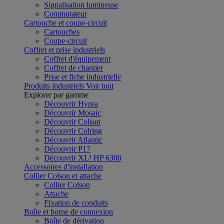
Signalisation lumineuse
Commutateur
Cartouche et coupe-circuit
Cartouches
Coupe-circuit
Coffret et prise industriels
Coffret d'équipement
Coffret de chantier
Prise et fiche industrielle
Produits industriels
Voir tout
Explorer par gamme
Découvrir Hypra
Découvrir Mosaic
Découvrir Colson
Découvrir Colring
Découvrir Atlantic
Découvrir P17
Découvrir XL³ HP 6300
Accessoires d'installation
Collier Colson et attache
Collier Colson
Attache
Fixation de conduits
Boîte et borne de connexion
Boîte de dérivation