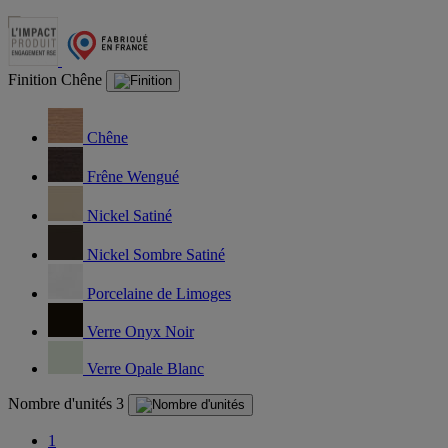
Finition
Chêne
Chêne
Frêne Wengué
Nickel Satiné
Nickel Sombre Satiné
Porcelaine de Limoges
Verre Onyx Noir
Verre Opale Blanc
Nombre d'unités
3
1