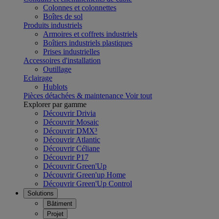
Colonnes et colonnettes
Boîtes de sol
Produits industriels
Armoires et coffrets industriels
Boîtiers industriels plastiques
Prises industrielles
Accessoires d'installation
Outillage
Eclairage
Hublots
Pièces détachées & maintenance
Voir tout
Explorer par gamme
Découvrir Drivia
Découvrir Mosaic
Découvrir DMX³
Découvrir Atlantic
Découvrir Céliane
Découvrir P17
Découvrir Green'Up
Découvrir Green'up Home
Découvrir Green'Up Control
Solutions
Bâtiment
Projet