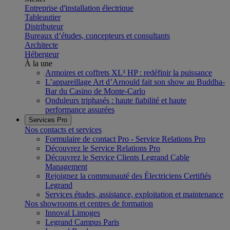
Entreprise d'installation électrique
Tableautier
Distributeur
Bureaux d’études, concepteurs et consultants
Architecte
Hébergeur
À la une
Armoires et coffrets XL³ HP : redéfinir la puissance
L’appareillage Art d’Arnould fait son show au Buddha-
Bar du Casino de Monte-Carlo
Onduleurs triphasés : haute fiabilité et haute
performance assurées
Services Pro
Nos contacts et services
Formulaire de contact Pro - Service Relations Pro
Découvrez le Service Relations Pro
Découvrez le Service Clients Legrand Cable
Management
Rejoignez la communauté des Électriciens Certifiés
Legrand
Services études, assistance, exploitation et maintenance
Nos showrooms et centres de formation
Innoval Limoges
Legrand Campus Paris