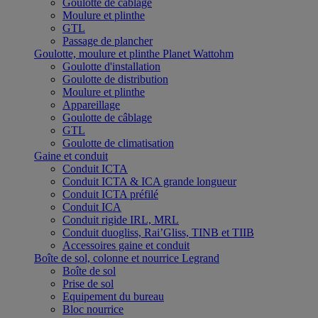
Goulotte de câblage
Moulure et plinthe
GTL
Passage de plancher
Goulotte, moulure et plinthe Planet Wattohm
Goulotte d'installation
Goulotte de distribution
Moulure et plinthe
Appareillage
Goulotte de câblage
GTL
Goulotte de climatisation
Gaine et conduit
Conduit ICTA
Conduit ICTA & ICA grande longueur
Conduit ICTA préfilé
Conduit ICA
Conduit rigide IRL, MRL
Conduit duogliss, Rai’Gliss, TINB et TIIB
Accessoires gaine et conduit
Boîte de sol, colonne et nourrice Legrand
Boîte de sol
Prise de sol
Equipement du bureau
Bloc nourrice