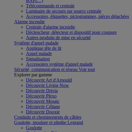
BAPI…)
Télécommande et centrale
Luminaire de secours sur source centrale
Accessoires, étiquettes, pictogrammes, pièces détachées
Alarme incendie
Centrale d'alarme incendie
Déclencheur, détecteur et dispositif pour coupure
Autres produits de mise en sécurité
Système d'appel malade
Applique tête de lit
Appel malade
Signalisation
Accessoires système d'appel malade
Sécurité, communication et réseau
Voir tout
Explorer par gamme
Découvrir Art d'Arnould
Découvrir Living Now
Découvrir Drivia
Découvrir Plexo
Découvrir Mosaic
Découvrir Céliane
Découvrir Dooxie
Conduits et cheminements de câbles
Goulotte, moulure et plinthe Legrand
Goulotte