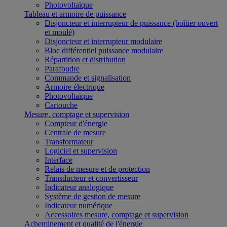
Photovoltaïque
Tableau et armoire de puissance
Disjoncteur et interrupteur de puissance (boîtier ouvert
et moulé)
Disjoncteur et interrupteur modulaire
Bloc différentiel puissance modulaire
Répartition et distribution
Parafoudre
Commande et signalisation
Armoire électrique
Photovoltaïque
Cartouche
Mesure, comptage et supervision
Compteur d'énergie
Centrale de mesure
Transformateur
Logiciel et supervision
Interface
Relais de mesure et de protection
Transducteur et convertisseur
Indicateur analogique
Système de gestion de mesure
Indicateur numérique
Accessoires mesure, comptage et supervision
Acheminement et qualité de l'énergie