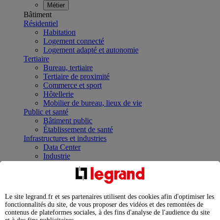
Métier
Bâtiment
Résidentiel
Habitation
Logement connecté
Logement adapté et autonomie
Tertiaire
Bureau, tertiaire
Tertiaire de proximité
Commerce et sport
Hôtellerie
Mobilier de bureau, lieux de vie
Public et santé
Bâtiment public
Établissement de santé
Infrastructures et industries
Data Center
Industrie
Infrastructures
À la une
Contrôler et planifier le fonctionnement des appareils
électriques avec le contacteur connecté
Le site legrand.fr et ses partenaires utilisent des cookies afin d'optimiser les
Répartir et optimiser son tableau électrique
fonctionnalités du site, de vous proposer des vidéos et des remontées de
Legrand Data Center Solutions : concentrer les
contenus de plateformes sociales, à des fins d'analyse de l'audience du site
expertises au service de vos performances