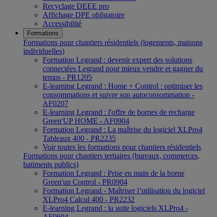
Recyclage DEEE pro
Affichage DPE obligatoire
Accessibilité
Formations
Formations pour chantiers résidentiels (logements, maisons
individuelles)
Formation Legrand : devenir expert des solutions
connectées Legrand pour mieux vendre et gagner du
temps - PR1205
E-learning Legrand : Home + Control : optimiser les
consommations et suivre son autoconsommation -
AF0207
E-learning Legrand : l'offre de bornes de recharge
Green'UP HOME - AF0904
Formation Legrand : La maîtrise du logiciel XLPro4
Tableaux 400 - PR2235
Voir toutes les formations pour chantiers résidentiels
Formations pour chantiers tertiaires (bureaux, commerces,
batiments publics)
Formation Legrand : Prise en main de la borne
Green'up Control - PR0904
Formation Legrand - Maîtriser l’utilisation du logiciel
XLPro4 Calcul 400 - PR2232
E-learning Legrand : la suite logiciels XLPro4 -
AF0604