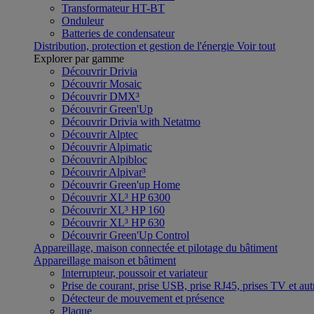
Transformateur HT-BT
Onduleur
Batteries de condensateur
Distribution, protection et gestion de l'énergie
Voir tout
Explorer par gamme
Découvrir Drivia
Découvrir Mosaic
Découvrir DMX³
Découvrir Green'Up
Découvrir Drivia with Netatmo
Découvrir Alptec
Découvrir Alpimatic
Découvrir Alpibloc
Découvrir Alpivar³
Découvrir Green'up Home
Découvrir XL³ HP 6300
Découvrir XL³ HP 160
Découvrir XL³ HP 630
Découvrir Green'Up Control
Appareillage, maison connectée et pilotage du bâtiment
Appareillage maison et bâtiment
Interrupteur, poussoir et variateur
Prise de courant, prise USB, prise RJ45, prises TV et aut
Détecteur de mouvement et présence
Plaque