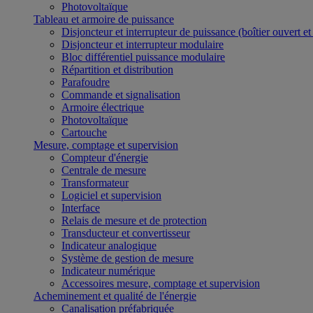
Photovoltaïque
Tableau et armoire de puissance
Disjoncteur et interrupteur de puissance (boîtier ouvert e
Disjoncteur et interrupteur modulaire
Bloc différentiel puissance modulaire
Répartition et distribution
Parafoudre
Commande et signalisation
Armoire électrique
Photovoltaïque
Cartouche
Mesure, comptage et supervision
Compteur d'énergie
Centrale de mesure
Transformateur
Logiciel et supervision
Interface
Relais de mesure et de protection
Transducteur et convertisseur
Indicateur analogique
Système de gestion de mesure
Indicateur numérique
Accessoires mesure, comptage et supervision
Acheminement et qualité de l'énergie
Canalisation préfabriquée