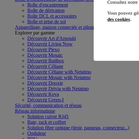
Consultez notre
Boîte d'encastrement
Boîte de dérivation
Vous pouvez gér
Boîte DCL et accessoires
des cookies
.
Boîte et prise de sol
Appareillage, maison connectée et pilotage du bâtiment
Voir to
Explorer par gamme
Découvrir Art d'Arnould
Découvrir Living Now
Découvrir Plexo
Découvrir Mosaic
Découvrir Batibox
Découvrir Céliane
Découvrir Céliane with Netatmo
Découvrir Mosaic with Netatmo
Découvrir Dooxie
Découvrir Drivia with Netatmo
Découvrir Keva
Découvrir Green-I
Sécurité, communication et réseau
Réseau informatique
Solution cuivre RJ45
Baie, rack et coffret
Solution fibre optique (tiroir, panneau, connecteur...)
Onduleur
PDU