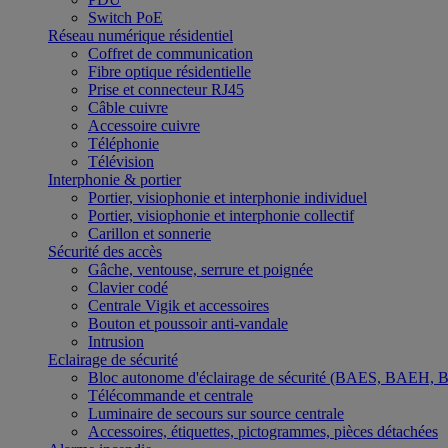
Switch PoE
Réseau numérique résidentiel
Coffret de communication
Fibre optique résidentielle
Prise et connecteur RJ45
Câble cuivre
Accessoire cuivre
Téléphonie
Télévision
Interphonie & portier
Portier, visiophonie et interphonie individuel
Portier, visiophonie et interphonie collectif
Carillon et sonnerie
Sécurité des accès
Gâche, ventouse, serrure et poignée
Clavier codé
Centrale Vigik et accessoires
Bouton et poussoir anti-vandale
Intrusion
Eclairage de sécurité
Bloc autonome d'éclairage de sécurité (BAES, BAEH,
Télécommande et centrale
Luminaire de secours sur source centrale
Accessoires, étiquettes, pictogrammes, pièces détachées