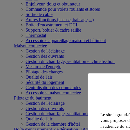
Enjoliveur, doigt et obturateur
Commande pour volets roulants et stores
Sortie de câble
Autres fonctions (liseuse, balisage,...)
Boîte d'encastrement et DCL
Support, boîtier & cadre saillie
Thermostat
Accessoires appareillage maison et bâtiment
Maison connectée
Gestion de l'éclairage
Gestion des ouvrants
Gestion du chauffage, ventilation et climatisation
Mesure de l'énergie
Pilotage des charges
Qualité de l'air
Sécurité du logement
Centralisation des commandes
Accessoires maison connectée
Pilotage du batiment
Gestion de l'éclairage
Gestion des ouvrants
Gestion du chauffage, ventilation et climatisation
Le site legrand.f
Qualité de l'air
vous proposer de
Gestion de la chambre d'hôtel
l'audience du sit
Boîte d'encastrement, de dérivation, DCL et boîte de sol