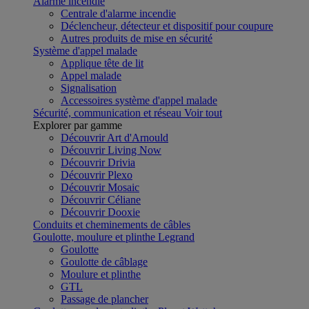
Alarme incendie
Centrale d'alarme incendie
Déclencheur, détecteur et dispositif pour coupure
Autres produits de mise en sécurité
Système d'appel malade
Applique tête de lit
Appel malade
Signalisation
Accessoires système d'appel malade
Sécurité, communication et réseau
Voir tout
Explorer par gamme
Découvrir Art d'Arnould
Découvrir Living Now
Découvrir Drivia
Découvrir Plexo
Découvrir Mosaic
Découvrir Céliane
Découvrir Dooxie
Conduits et cheminements de câbles
Goulotte, moulure et plinthe Legrand
Goulotte
Goulotte de câblage
Moulure et plinthe
GTL
Passage de plancher