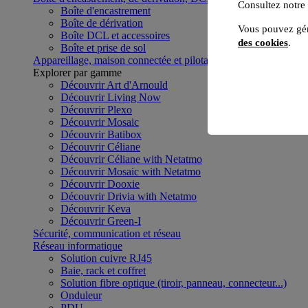
Consultez notre
Boîte d'encastrement
Boîte de dérivation
Vous pouvez gér
Boîte DCL et accessoires
des cookies
.
Boîte et prise de sol
Appareillage, maison connectée et pilotage du bâtiment
Voir to
Explorer par gamme
Découvrir Art d'Arnould
Découvrir Living Now
Découvrir Plexo
Découvrir Mosaic
Découvrir Batibox
Découvrir Céliane
Découvrir Céliane with Netatmo
Découvrir Mosaic with Netatmo
Découvrir Dooxie
Découvrir Drivia with Netatmo
Découvrir Keva
Découvrir Green-I
Sécurité, communication et réseau
Réseau informatique
Solution cuivre RJ45
Baie, rack et coffret
Solution fibre optique (tiroir, panneau, connecteur...)
Onduleur
PDU