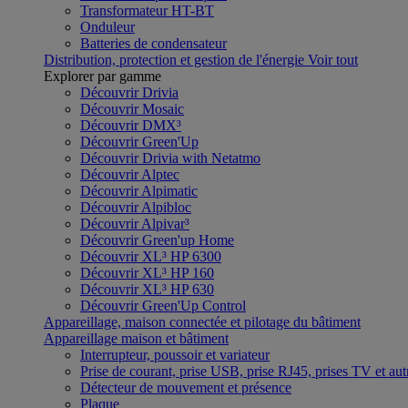
Transformateur HT-BT
Onduleur
Batteries de condensateur
Distribution, protection et gestion de l'énergie
Voir tout
Explorer par gamme
Découvrir Drivia
Découvrir Mosaic
Découvrir DMX³
Découvrir Green'Up
Découvrir Drivia with Netatmo
Découvrir Alptec
Découvrir Alpimatic
Découvrir Alpibloc
Découvrir Alpivar³
Découvrir Green'up Home
Découvrir XL³ HP 6300
Découvrir XL³ HP 160
Découvrir XL³ HP 630
Découvrir Green'Up Control
Appareillage, maison connectée et pilotage du bâtiment
Appareillage maison et bâtiment
Interrupteur, poussoir et variateur
Prise de courant, prise USB, prise RJ45, prises TV et aut
Détecteur de mouvement et présence
Plaque