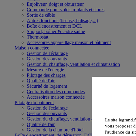
Enjoliveur, doigt et obturateur
Commande pour volets roulants et stores
Sortie de câble
Autres fonctions (liseuse, balisage,...)
Boîte d'encastrement et DCL
Support, boîtier & cadre saillie
Thermostat
Accessoires appareillage maison et bâtiment
Maison connectée
Gestion de l'éclairage
Gestion des ouvrants
Gestion du chauffage, ventilation et climatisation
Mesure de l'énergie
Pilotage des charges
Qualité de l'air
Sécurité du logement
Centralisation des commandes
Accessoires maison connectée
Pilotage du batiment
Gestion de l'éclairage
Gestion des ouvrants
Gestion du chauffage, ventilation et climatisation
Le site legrand.f
Qualité de l'air
vous proposer de
Gestion de la chambre d'hôtel
l'audience du sit
Boîte d'encastrement, de dérivation, DCL et boîte de sol