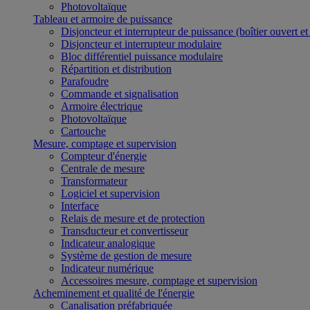
Photovoltaïque
Tableau et armoire de puissance
Disjoncteur et interrupteur de puissance (boîtier ouvert e
Disjoncteur et interrupteur modulaire
Bloc différentiel puissance modulaire
Répartition et distribution
Parafoudre
Commande et signalisation
Armoire électrique
Photovoltaïque
Cartouche
Mesure, comptage et supervision
Compteur d'énergie
Centrale de mesure
Transformateur
Logiciel et supervision
Interface
Relais de mesure et de protection
Transducteur et convertisseur
Indicateur analogique
Système de gestion de mesure
Indicateur numérique
Accessoires mesure, comptage et supervision
Acheminement et qualité de l'énergie
Canalisation préfabriquée