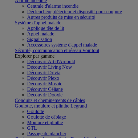
Alarme incendie
Centrale d'alarme incendie
Déclencheur, détecteur et dispositif pour coupure
Autres produits de mise en sécurité
Système d'appel malade
Applique tête de lit
Appel malade
Signalisation
Accessoires système d'appel malade
Sécurité, communication et réseau
Voir tout
Explorer par gamme
Découvrir Art d'Arnould
Découvrir Living Now
Découvrir Drivia
Découvrir Plexo
Découvrir Mosaic
Découvrir Céliane
Découvrir Dooxie
Conduits et cheminements de câbles
Goulotte, moulure et plinthe Legrand
Goulotte
Goulotte de câblage
Moulure et plinthe
GTL
Passage de plancher