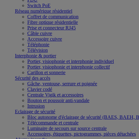
Switch PoE
Réseau numérique résidentiel
Coffret de communication
Fibre optique résidentielle
Prise et connecteur RJ45
Câble cuivre
Accessoire cuivre
Téléphonie
Télévision
Interphonie & portier
Portier, visiophonie et interphonie individuel
Portier, visiophonie et interphonie collectif
Carillon et sonnerie
Sécurité des accès
Gâche, ventouse, serrure et poignée
Clavier codé
Centrale Vigik et accessoires
Bouton et poussoir anti-vandale
Intrusion
Eclairage de sécurité
Bloc autonome d'éclairage de sécurité (BAES, BAEH,
Télécommande et centrale
Luminaire de secours sur source centrale
Accessoires, étiquettes, pictogrammes, pièces détachées