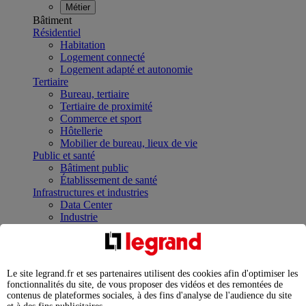
Métier
Bâtiment
Résidentiel
Habitation
Logement connecté
Logement adapté et autonomie
Tertiaire
Bureau, tertiaire
Tertiaire de proximité
Commerce et sport
Hôtellerie
Mobilier de bureau, lieux de vie
Public et santé
Bâtiment public
Établissement de santé
Infrastructures et industries
Data Center
Industrie
Infrastructures
À la une
Contrôler et planifier le fonctionnement des appareils
électriques avec le contacteur connecté
Le site legrand.fr et ses partenaires utilisent des cookies afin d'optimiser les
Répartir et optimiser son tableau électrique
fonctionnalités du site, de vous proposer des vidéos et des remontées de
Legrand Data Center Solutions : concentrer les
contenus de plateformes sociales, à des fins d'analyse de l'audience du site
expertises au service de vos performances