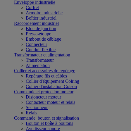
Enveloppe industrielle
Coffret
Armoire industrielle
Boîtier industriel
Raccordement industriel
Bloc de jonction
Presse-étoupe
Embout de câblage
Connecteur
Conduit flexible
Transformateur et alimentation
Transformateur
Alimentation
Collier et accessoires de repérage
Repérage fils et câbles
Collier d'équipement Colring
Collier d'installation Colson
Commande et protection moteur
Disjoncteur moteur
Contacteur moteur et relais
Sectionneur
Relais
Commande, bouton et signalisation
Bouton et boîte à boutons
Avertisseur sonore