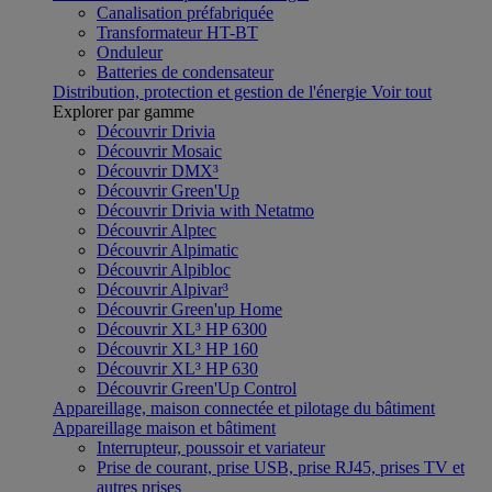
Canalisation préfabriquée
Transformateur HT-BT
Onduleur
Batteries de condensateur
Distribution, protection et gestion de l'énergie
Voir tout
Explorer par gamme
Découvrir Drivia
Découvrir Mosaic
Découvrir DMX³
Découvrir Green'Up
Découvrir Drivia with Netatmo
Découvrir Alptec
Découvrir Alpimatic
Découvrir Alpibloc
Découvrir Alpivar³
Découvrir Green'up Home
Découvrir XL³ HP 6300
Découvrir XL³ HP 160
Découvrir XL³ HP 630
Découvrir Green'Up Control
Appareillage, maison connectée et pilotage du bâtiment
Appareillage maison et bâtiment
Interrupteur, poussoir et variateur
Prise de courant, prise USB, prise RJ45, prises TV et
autres prises