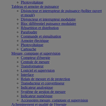
Photovoltaïque
Tableau et armoire de puissance
Disjoncteur et interrupteur de puissance (boîtier ouvert
et moulé)
Disjoncteur et interrupteur modulaire
Bloc différentiel puissance modulaire
Répartition et distribution
Parafoudre
Commande et signalisation
Armoire électrique
Photovoltaïque
Cartouche
Mesure, comptage et supervision
Compteur d'énergie
Centrale de mesure
Transformateur
Logiciel et supervision
Interface
Relais de mesure et de protection
Transducteur et convertisseur
Indicateur analogique
Système de gestion de mesure
Indicateur numérique
Accessoires mesure, comptage et supervision
Acheminement et qualité de l'énergie