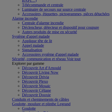
BAPI…)
Télécommande et centrale
Luminaire de secours sur source centrale
Accessoires, étiquettes, pictogrammes, pièces détachées
Alarme incendie
Centrale d'alarme incendie
Déclencheur, détecteur et dispositif pour coupure
Autres produits de mise en sécurité
Système d'appel malade
Applique tête de lit
Appel malade
Signalisation
Accessoires système d'appel malade
Sécurité, communication et réseau
Voir tout
Explorer par gamme
Découvrir Art d'Arnould
Découvrir Living Now
Découvrir Drivia
Découvrir Plexo
Découvrir Mosaic
Découvrir Céliane
Découvrir Dooxie
Conduits et cheminements de câbles
Goulotte, moulure et plinthe Legrand
Goulotte