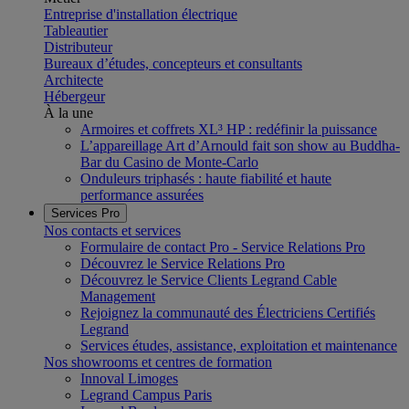
Entreprise d'installation électrique
Tableautier
Distributeur
Bureaux d’études, concepteurs et consultants
Architecte
Hébergeur
À la une
Armoires et coffrets XL³ HP : redéfinir la puissance
L’appareillage Art d’Arnould fait son show au Buddha-
Bar du Casino de Monte-Carlo
Onduleurs triphasés : haute fiabilité et haute
performance assurées
Services Pro
Nos contacts et services
Formulaire de contact Pro - Service Relations Pro
Découvrez le Service Relations Pro
Découvrez le Service Clients Legrand Cable
Management
Rejoignez la communauté des Électriciens Certifiés
Legrand
Services études, assistance, exploitation et maintenance
Nos showrooms et centres de formation
Innoval Limoges
Legrand Campus Paris