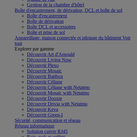
Gestion de la chambre d'hôtel
Boîte d'encastrement, de dérivation, DCL et boîte de sol
Boîte d'encastrement
Boîte de dérivation
Boîte DCL et accessoires
Boîte et prise de sol
Appareillage, maison connectée et pilotage du bâtiment
Voir
tout
Explorer par gamme
Découvrir Art d'Arnould
Découvrir Living Now
Découvrir Plexo
Découvrir Mosaic
Découvrir Batibox
Découvrir Céliane
Découvrir Céliane with Netatmo
Découvrir Mosaic with Netatmo
Découvrir Dooxie
Découvrir Drivia with Netatmo
Découvrir Keva
Découvrir Green-I
Sécurité, communication et réseau
Réseau informatique
Solution cuivre RJ45
Baie, rack et coffret