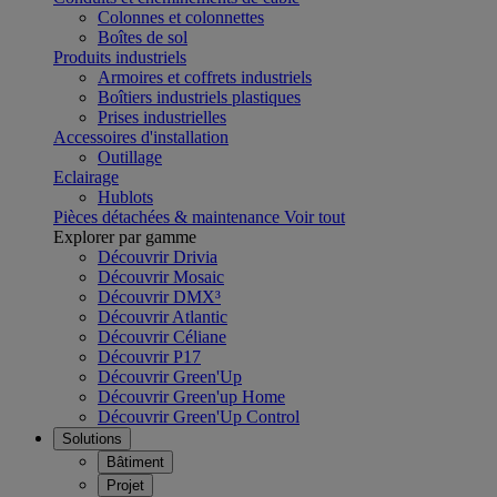
Colonnes et colonnettes
Boîtes de sol
Produits industriels
Armoires et coffrets industriels
Boîtiers industriels plastiques
Prises industrielles
Accessoires d'installation
Outillage
Eclairage
Hublots
Pièces détachées & maintenance
Voir tout
Explorer par gamme
Découvrir Drivia
Découvrir Mosaic
Découvrir DMX³
Découvrir Atlantic
Découvrir Céliane
Découvrir P17
Découvrir Green'Up
Découvrir Green'up Home
Découvrir Green'Up Control
Solutions
Bâtiment
Projet