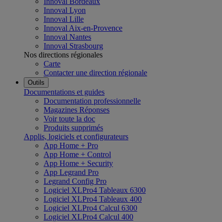
Innoval Bordeaux
Innoval Lyon
Innoval Lille
Innoval Aix-en-Provence
Innoval Nantes
Innoval Strasbourg
Nos directions régionales
Carte
Contacter une direction régionale
Outils
Documentations et guides
Documentation professionnelle
Magazines Réponses
Voir toute la doc
Produits supprimés
Applis, logiciels et configurateurs
App Home + Pro
App Home + Control
App Home + Security
App Legrand Pro
Legrand Config Pro
Logiciel XLPro4 Tableaux 6300
Logiciel XLPro4 Tableaux 400
Logiciel XLPro4 Calcul 6300
Logiciel XLPro4 Calcul 400