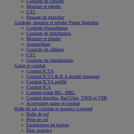
Goulotte de câblage
Moulure et plinthe
GTL
Passage de plancher
Goulotte, moulure et plinthe Planet Wattohm
Goulotte d'installation
Goulotte de distribution
Moulure et plinthe
Appareillage
Goulotte de câblage
GTL
Goulotte de climatisation
Gaine et conduit
Conduit ICTA
Conduit ICTA & ICA grande longueur
Conduit ICTA préfilé
Conduit ICA
Conduit rigide IRL, MRL
Conduit duogliss, Rai’Gliss, TINB et TIIB
Accessoires gaine et conduit
Boîte de sol, colonne et nourrice Legrand
Boîte de sol
Prise de sol
Equipement du bureau
Bloc nourrice