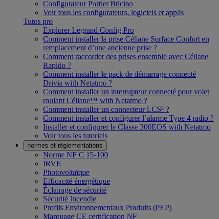
Configurateur Portier Bticino
Voir tous les configurateurs, logiciels et applis
Tutos pro
Explorer Legrand Config Pro
Comment installer la prise Céliane Surface Confort en
remplacement d’une ancienne prise ?
Comment raccorder des prises ensemble avec Céliane
Rapido ?
Comment installer le pack de démarrage connecté
Drivia with Netatmo ?
Comment installer un interrupteur connecté pour volet
roulant Céliane™ with Netatmo ?
Comment installer un connecteur LCS³ ?
Comment installer et configurer l’alarme Type 4 radio ?
Installer et configurer le Classe 300EOS with Netatmo
Voir tous les tutoriels
normes et réglementations
Norme NF C 15-100
IRVE
Photovoltaïque
Efficacité énergétique
Éclairage de sécurité
Sécurité Incendie
Profils Environnementaux Produits (PEP)
Marquage CE certification NF