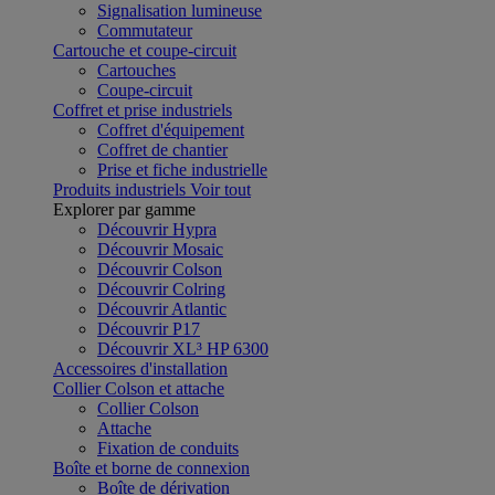
Signalisation lumineuse
Commutateur
Cartouche et coupe-circuit
Cartouches
Coupe-circuit
Coffret et prise industriels
Coffret d'équipement
Coffret de chantier
Prise et fiche industrielle
Produits industriels
Voir tout
Explorer par gamme
Découvrir Hypra
Découvrir Mosaic
Découvrir Colson
Découvrir Colring
Découvrir Atlantic
Découvrir P17
Découvrir XL³ HP 6300
Accessoires d'installation
Collier Colson et attache
Collier Colson
Attache
Fixation de conduits
Boîte et borne de connexion
Boîte de dérivation