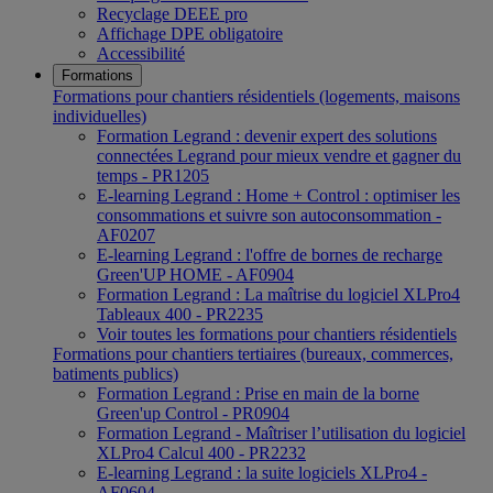
Recyclage DEEE pro
Affichage DPE obligatoire
Accessibilité
Formations
Formations pour chantiers résidentiels (logements, maisons
individuelles)
Formation Legrand : devenir expert des solutions
connectées Legrand pour mieux vendre et gagner du
temps - PR1205
E-learning Legrand : Home + Control : optimiser les
consommations et suivre son autoconsommation -
AF0207
E-learning Legrand : l'offre de bornes de recharge
Green'UP HOME - AF0904
Formation Legrand : La maîtrise du logiciel XLPro4
Tableaux 400 - PR2235
Voir toutes les formations pour chantiers résidentiels
Formations pour chantiers tertiaires (bureaux, commerces,
batiments publics)
Formation Legrand : Prise en main de la borne
Green'up Control - PR0904
Formation Legrand - Maîtriser l’utilisation du logiciel
XLPro4 Calcul 400 - PR2232
E-learning Legrand : la suite logiciels XLPro4 -
AF0604