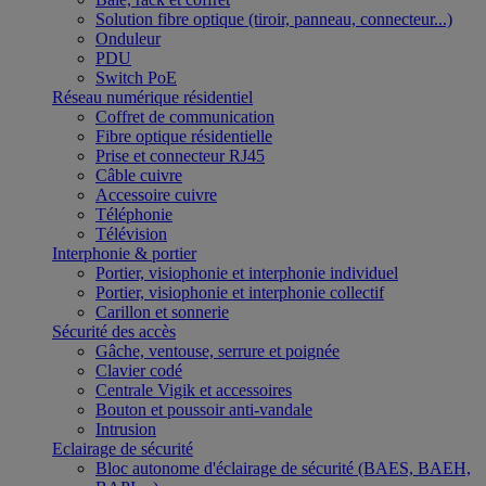
Solution fibre optique (tiroir, panneau, connecteur...)
Onduleur
PDU
Switch PoE
Réseau numérique résidentiel
Coffret de communication
Fibre optique résidentielle
Prise et connecteur RJ45
Câble cuivre
Accessoire cuivre
Téléphonie
Télévision
Interphonie & portier
Portier, visiophonie et interphonie individuel
Portier, visiophonie et interphonie collectif
Carillon et sonnerie
Sécurité des accès
Gâche, ventouse, serrure et poignée
Clavier codé
Centrale Vigik et accessoires
Bouton et poussoir anti-vandale
Intrusion
Eclairage de sécurité
Bloc autonome d'éclairage de sécurité (BAES, BAEH,