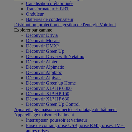
Canalisation préfabriquée
Transformateur HT-BT
Onduleur
Batteries de condensateur
Distribution, protection et gestion de l'énergie
Voir tout
Explorer par gamme
Découvrir Drivia
Découvrir Mosaic
Découvrir DMX³
Découvrir Green'Up
Découvrir Drivia with Netatmo
Découvrir Alptec
Découvrir Alpimatic
Découvrir Alpibloc
Découvrir Alpivar³
Découvrir Green'up Home
Découvrir XL³ HP 6300
Découvrir XL³ HP 160
Découvrir XL³ HP 630
Découvrir Green'Up Control
Appareillage, maison connectée et pilotage du bâtiment
Appareillage maison et bâtiment
Interrupteur, poussoir et variateur
Prise de courant, prise USB, prise RJ45, prises TV et
autres prises