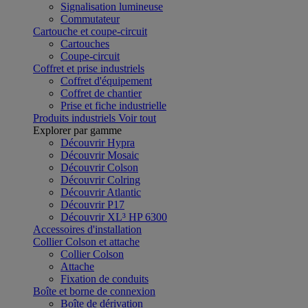
Signalisation lumineuse
Commutateur
Cartouche et coupe-circuit
Cartouches
Coupe-circuit
Coffret et prise industriels
Coffret d'équipement
Coffret de chantier
Prise et fiche industrielle
Produits industriels
Voir tout
Explorer par gamme
Découvrir Hypra
Découvrir Mosaic
Découvrir Colson
Découvrir Colring
Découvrir Atlantic
Découvrir P17
Découvrir XL³ HP 6300
Accessoires d'installation
Collier Colson et attache
Collier Colson
Attache
Fixation de conduits
Boîte et borne de connexion
Boîte de dérivation