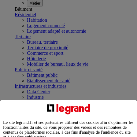
Métier
Bâtiment
Résidentiel
Habitation
Logement connecté
Logement adapté et autonomie
Tertiaire
Bureau, tertiaire
Tertiaire de proximité
Commerce et sport
Hôtellerie
Mobilier de bureau, lieux de vie
Public et santé
Bâtiment public
Établissement de santé
Infrastructures et industries
Data Center
Industrie
Infrastructures
À la une
Contrôler et planifier le fonctionnement des appareils
électriques avec le contacteur connecté
Le site legrand.fr et ses partenaires utilisent des cookies afin d'optimiser les
Répartir et optimiser son tableau électrique
fonctionnalités du site, de vous proposer des vidéos et des remontées de
Legrand Data Center Solutions : concentrer les
contenus de plateformes sociales, à des fins d'analyse de l'audience du site
expertises au service de vos performances