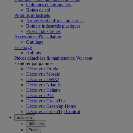
Colonnes et colonnettes
Boîtes de sol
Produits industriels
Armoires et coffrets industriels
Boîtiers industriels plastiques
Prises industrielles
Accessoires d'installation
Outillage
Eclairage
Hublots
Pièces détachées & maintenance
Voir tout
Explorer par gamme
Découvrir Drivia
Découvrir Mosaic
Découvrir DMX³
Découvrir Atlantic
Découvrir Céliane
Découvrir P17
Découvrir Green'Up
Découvrir Green'up Home
Découvrir Green'Up Control
Solutions
Bâtiment
Projet