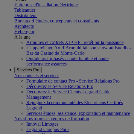
Entreprise d'installation électrique
Tableautier
Distributeur
Bureaux d’études, concepteurs et consultants
Architecte
Hébergeur
À la une
Armoires et coffrets XL³ HP : redéfinir la puissance
L’appareillage Art d’Arnould fait son show au Buddha-
Bar du Casino de Monte-Carlo
Onduleurs triphasés : haute fiabilité et haute
performance assurées
Services Pro
Nos contacts et services
Formulaire de contact Pro - Service Relations Pro
Découvrez le Service Relations Pro
Découvrez le Service Clients Legrand Cable
Management
Rejoignez la communauté des Électriciens Certifiés
Legrand
Services études, assistance, exploitation et maintenance
Nos showrooms et centres de formation
Innoval Limoges
Legrand Campus Paris