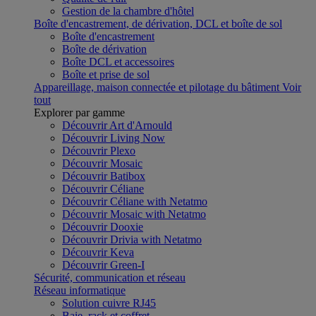
Gestion de la chambre d'hôtel
Boîte d'encastrement, de dérivation, DCL et boîte de sol
Boîte d'encastrement
Boîte de dérivation
Boîte DCL et accessoires
Boîte et prise de sol
Appareillage, maison connectée et pilotage du bâtiment
Voir
tout
Explorer par gamme
Découvrir Art d'Arnould
Découvrir Living Now
Découvrir Plexo
Découvrir Mosaic
Découvrir Batibox
Découvrir Céliane
Découvrir Céliane with Netatmo
Découvrir Mosaic with Netatmo
Découvrir Dooxie
Découvrir Drivia with Netatmo
Découvrir Keva
Découvrir Green-I
Sécurité, communication et réseau
Réseau informatique
Solution cuivre RJ45
Baie, rack et coffret