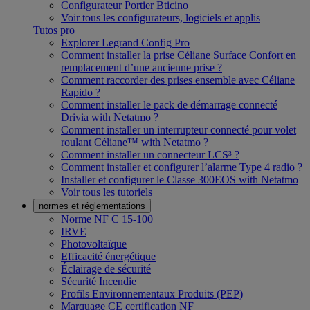
Configurateur Portier Bticino
Voir tous les configurateurs, logiciels et applis
Tutos pro
Explorer Legrand Config Pro
Comment installer la prise Céliane Surface Confort en
remplacement d’une ancienne prise ?
Comment raccorder des prises ensemble avec Céliane
Rapido ?
Comment installer le pack de démarrage connecté
Drivia with Netatmo ?
Comment installer un interrupteur connecté pour volet
roulant Céliane™ with Netatmo ?
Comment installer un connecteur LCS³ ?
Comment installer et configurer l’alarme Type 4 radio ?
Installer et configurer le Classe 300EOS with Netatmo
Voir tous les tutoriels
normes et réglementations
Norme NF C 15-100
IRVE
Photovoltaïque
Efficacité énergétique
Éclairage de sécurité
Sécurité Incendie
Profils Environnementaux Produits (PEP)
Marquage CE certification NF