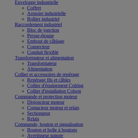
Enveloppe industrielle
Coffret
Armoire industrielle
Boîtier industriel
Raccordement industriel
Bloc de jonction
Presse-étoupe
Embout de câblage
Connecteur
Conduit flexible
Transformateur et alimentation
Transformateur
Alimentation
Collier et accessoires de repérage
Repérage fils et câbles
Collier d'équipement Colring
Collier d'installation Colson
Commande et protection moteur
Disjoncteur moteur
Contacteur moteur et relais
Sectionneur
Relais
Commande, bouton et signalisation
Bouton et boîte à boutons
Avertisseur sonore