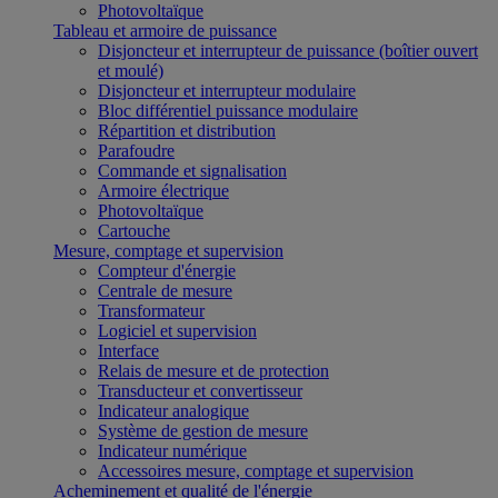
Photovoltaïque
Tableau et armoire de puissance
Disjoncteur et interrupteur de puissance (boîtier ouvert
et moulé)
Disjoncteur et interrupteur modulaire
Bloc différentiel puissance modulaire
Répartition et distribution
Parafoudre
Commande et signalisation
Armoire électrique
Photovoltaïque
Cartouche
Mesure, comptage et supervision
Compteur d'énergie
Centrale de mesure
Transformateur
Logiciel et supervision
Interface
Relais de mesure et de protection
Transducteur et convertisseur
Indicateur analogique
Système de gestion de mesure
Indicateur numérique
Accessoires mesure, comptage et supervision
Acheminement et qualité de l'énergie