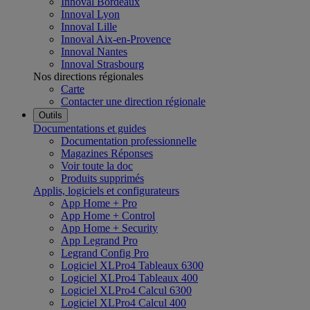
Innoval Bordeaux
Innoval Lyon
Innoval Lille
Innoval Aix-en-Provence
Innoval Nantes
Innoval Strasbourg
Nos directions régionales
Carte
Contacter une direction régionale
Outils
Documentations et guides
Documentation professionnelle
Magazines Réponses
Voir toute la doc
Produits supprimés
Applis, logiciels et configurateurs
App Home + Pro
App Home + Control
App Home + Security
App Legrand Pro
Legrand Config Pro
Logiciel XLPro4 Tableaux 6300
Logiciel XLPro4 Tableaux 400
Logiciel XLPro4 Calcul 6300
Logiciel XLPro4 Calcul 400