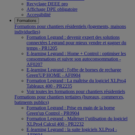
Recyclage DEEE pro
Affichage DPE obligatoire
Accessibilité
Formations
Formations pour chantiers résidentiels (logements, maisons
individuelles)
Formation Legrand : devenir expert des solutions
connectées Legrand pour mieux vendre et gagner du
temps - PR1205
E-learning Legrand : Home + Control : optimiser les
consommations et suivre son autoconsommation -
AF0207
E-learning Legrand : l'offre de bornes de recharge
Green'UP HOME - AF0904
Formation Legrand : La maîtrise du logiciel XLPro4
Tableaux 400 - PR2235
Voir toutes les formations pour chantiers résidentiels
Formations pour chantiers tertiaires (bureaux, commerces,
batiments publics)
Formation Legrand : Prise en main de la borne
Green'up Control - PR0904
Formation Legrand - Maîtriser l’utilisation du logiciel
XLPro4 Calcul 400 - PR2232
E-learning Legrand : la suite logiciels XLPro4 -
AF0604