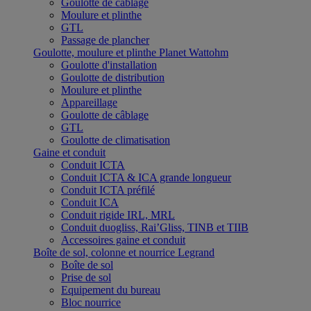
Goulotte de câblage
Moulure et plinthe
GTL
Passage de plancher
Goulotte, moulure et plinthe Planet Wattohm
Goulotte d'installation
Goulotte de distribution
Moulure et plinthe
Appareillage
Goulotte de câblage
GTL
Goulotte de climatisation
Gaine et conduit
Conduit ICTA
Conduit ICTA & ICA grande longueur
Conduit ICTA préfilé
Conduit ICA
Conduit rigide IRL, MRL
Conduit duogliss, Rai’Gliss, TINB et TIIB
Accessoires gaine et conduit
Boîte de sol, colonne et nourrice Legrand
Boîte de sol
Prise de sol
Equipement du bureau
Bloc nourrice