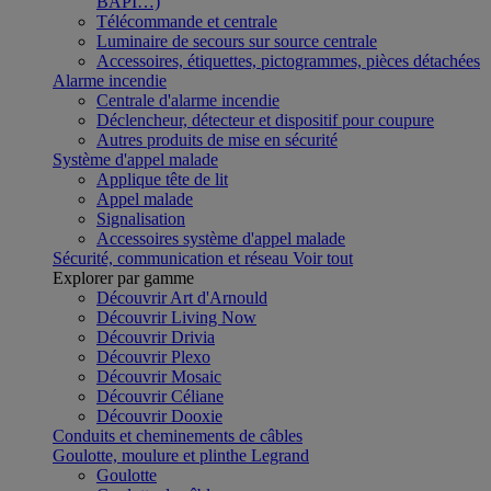
BAPI…)
Télécommande et centrale
Luminaire de secours sur source centrale
Accessoires, étiquettes, pictogrammes, pièces détachées
Alarme incendie
Centrale d'alarme incendie
Déclencheur, détecteur et dispositif pour coupure
Autres produits de mise en sécurité
Système d'appel malade
Applique tête de lit
Appel malade
Signalisation
Accessoires système d'appel malade
Sécurité, communication et réseau
Voir tout
Explorer par gamme
Découvrir Art d'Arnould
Découvrir Living Now
Découvrir Drivia
Découvrir Plexo
Découvrir Mosaic
Découvrir Céliane
Découvrir Dooxie
Conduits et cheminements de câbles
Goulotte, moulure et plinthe Legrand
Goulotte