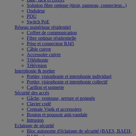
Solution fibre optique (tiroir, panneau, connecteur...)
Onduleur
PDU
Switch PoE
Réseau numérique résidentiel
Coffret de communication
Fibre optique résidentielle
Prise et connecteur RJ45
Câble cuivre
Accessoire cuivre
Téléphonie
Télévision
Interphonie & portier
Portier, visiophonie et interphonie individuel
Portier, visiophonie et interphonie collectif
Carillon et sonnerie
Sécurité des accès
Gâche, ventouse, serrure et poignée
Clavier codé
Centrale Vigik et accessoires
Bouton et poussoir anti-vandale
Intrusion
Eclairage de sécurité
Bloc autonome d'éclairage de sécurité (BAES, BAEH,