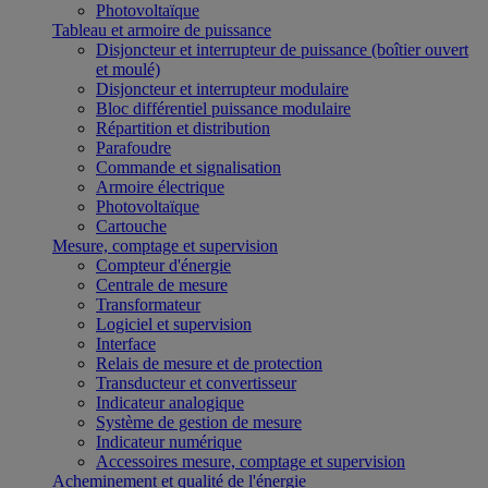
Photovoltaïque
Tableau et armoire de puissance
Disjoncteur et interrupteur de puissance (boîtier ouvert
et moulé)
Disjoncteur et interrupteur modulaire
Bloc différentiel puissance modulaire
Répartition et distribution
Parafoudre
Commande et signalisation
Armoire électrique
Photovoltaïque
Cartouche
Mesure, comptage et supervision
Compteur d'énergie
Centrale de mesure
Transformateur
Logiciel et supervision
Interface
Relais de mesure et de protection
Transducteur et convertisseur
Indicateur analogique
Système de gestion de mesure
Indicateur numérique
Accessoires mesure, comptage et supervision
Acheminement et qualité de l'énergie