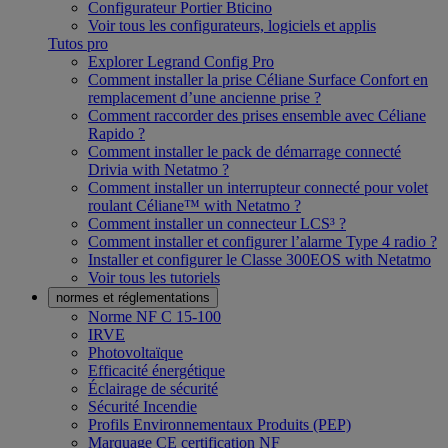
Configurateur Portier Bticino
Voir tous les configurateurs, logiciels et applis
Tutos pro
Explorer Legrand Config Pro
Comment installer la prise Céliane Surface Confort en
remplacement d’une ancienne prise ?
Comment raccorder des prises ensemble avec Céliane
Rapido ?
Comment installer le pack de démarrage connecté
Drivia with Netatmo ?
Comment installer un interrupteur connecté pour volet
roulant Céliane™ with Netatmo ?
Comment installer un connecteur LCS³ ?
Comment installer et configurer l’alarme Type 4 radio ?
Installer et configurer le Classe 300EOS with Netatmo
Voir tous les tutoriels
normes et réglementations
Norme NF C 15-100
IRVE
Photovoltaïque
Efficacité énergétique
Éclairage de sécurité
Sécurité Incendie
Profils Environnementaux Produits (PEP)
Marquage CE certification NF