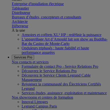
Entreprise d'installation électrique
Tableautier
Distributeur
Bureaux d’études, concepteurs et consultants
Architecte
Hébergeur
À la une
Armoires et coffrets XL³ HP : redéfinir la puissance
L’appareillage Art d’Arnould fait son show au Buddha-
Bar du Casino de Monte-Carlo
Onduleurs triphasés : haute fiabilité et haute
performance assurées
Services Pro
Nos contacts et services
Formulaire de contact Pro - Service Relations Pro
Découvrez le Service Relations Pro
Découvrez le Service Clients Legrand Cable
Management
Rejoignez la communauté des Électriciens Certifiés
Legrand
Services études, assistance, exploitation et maintenance
Nos showrooms et centres de formation
Innoval Limoges
Legrand Campus Paris