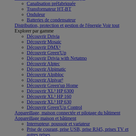
Canalisation préfabriquée
Transformateur HT-BT
Onduleur
Batteries de condensateur
Distribution, protection et gestion de l'énergie
Voir tout
Explorer par gamme
Découvrir Drivia
Découvrir Mosaic
Découvrir DMX³
Découvrir Green'Up
Découvrir Drivia with Netatmo
Découvrir Alptec
Découvrir Alpimatic
Découvrir Alpibloc
Découvrir Alpivar³
Découvrir Green'up Home
Découvrir XL³ HP 6300
Découvrir XL³ HP 160
Découvrir XL³ HP 630
Découvrir Green'Up Control
Appareillage, maison connectée et pilotage du bâtiment
Appareillage maison et bâtiment
Interrupteur, poussoir et variateur
Prise de courant, prise USB, prise RJ45, prises TV et
autres prises