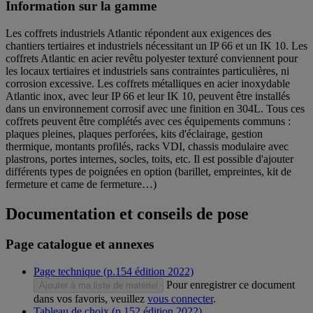
Information sur la gamme
Les coffrets industriels Atlantic répondent aux exigences des
chantiers tertiaires et industriels nécessitant un IP 66 et un IK 10. Les
coffrets Atlantic en acier revêtu polyester texturé conviennent pour
les locaux tertiaires et industriels sans contraintes particulières, ni
corrosion excessive. Les coffrets métalliques en acier inoxydable
Atlantic inox, avec leur IP 66 et leur IK 10, peuvent être installés
dans un environnement corrosif avec une finition en 304L. Tous ces
coffrets peuvent être complétés avec ces équipements communs :
plaques pleines, plaques perforées, kits d'éclairage, gestion
thermique, montants profilés, racks VDI, chassis modulaire avec
plastrons, portes internes, socles, toits, etc. Il est possible d'ajouter
différents types de poignées en option (barillet, empreintes, kit de
fermeture et came de fermeture…)
Documentation et conseils de pose
Page catalogue et annexes
Page technique (p.154 édition 2022)
Pour enregistrer ce document
Ajouter à ma liste de matériel
dans vos favoris, veuillez
vous connecter
.
Tableau de choix (p.152 édition 2022)