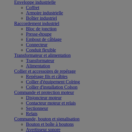
Enveloppe industrielle
Coffret
Armoire industrielle
Boîtier industriel
Raccordement industriel
Bloc de jonction
Presse-étoupe
Embout de câblage
Connecteur
Conduit flexible
Transformateur et alimentation
Transformateur
Alimentation
Collier et accessoires de repérage
Repérage fils et câbles
Collier d'équipement Colring
Collier d'installation Colson
Commande et protection moteur
Disjoncteur moteur
Contacteur moteur et relais
Sectionneur
Relais
Commande, bouton et signalisation
Bouton et boîte à boutons
Avertisseur sonore