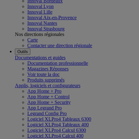
Innoval Bordeaux
Innoval Lyon
Innoval Lille
Innoval Aix-en-Provence
Innoval Nantes
Innoval Strasbourg
Nos directions régionales
Carte
Contacter une direction régionale
Outils
Documentations et guides
Documentation professionnelle
Magazines Réponses
Voir toute la doc
Produits supprimés
Applis, logiciels et configurateurs
App Home + Pro
App Home + Control
App Home + Security
App Legrand Pro
Legrand Config Pro
Logiciel XLPro4 Tableaux 6300
Logiciel XLPro4 Tableaux 400
Logiciel XLPro4 Calcul 6300
Logiciel XLPro4 Calcul 400