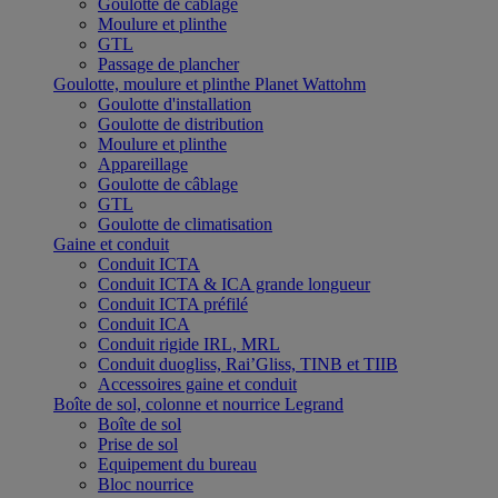
Goulotte de câblage
Moulure et plinthe
GTL
Passage de plancher
Goulotte, moulure et plinthe Planet Wattohm
Goulotte d'installation
Goulotte de distribution
Moulure et plinthe
Appareillage
Goulotte de câblage
GTL
Goulotte de climatisation
Gaine et conduit
Conduit ICTA
Conduit ICTA & ICA grande longueur
Conduit ICTA préfilé
Conduit ICA
Conduit rigide IRL, MRL
Conduit duogliss, Rai’Gliss, TINB et TIIB
Accessoires gaine et conduit
Boîte de sol, colonne et nourrice Legrand
Boîte de sol
Prise de sol
Equipement du bureau
Bloc nourrice