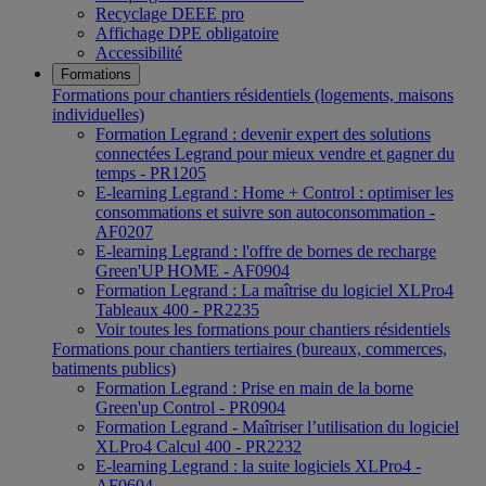
Recyclage DEEE pro
Affichage DPE obligatoire
Accessibilité
Formations
Formations pour chantiers résidentiels (logements, maisons
individuelles)
Formation Legrand : devenir expert des solutions
connectées Legrand pour mieux vendre et gagner du
temps - PR1205
E-learning Legrand : Home + Control : optimiser les
consommations et suivre son autoconsommation -
AF0207
E-learning Legrand : l'offre de bornes de recharge
Green'UP HOME - AF0904
Formation Legrand : La maîtrise du logiciel XLPro4
Tableaux 400 - PR2235
Voir toutes les formations pour chantiers résidentiels
Formations pour chantiers tertiaires (bureaux, commerces,
batiments publics)
Formation Legrand : Prise en main de la borne
Green'up Control - PR0904
Formation Legrand - Maîtriser l’utilisation du logiciel
XLPro4 Calcul 400 - PR2232
E-learning Legrand : la suite logiciels XLPro4 -
AF0604