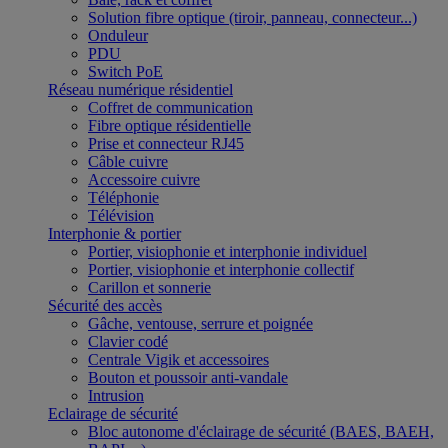
Solution fibre optique (tiroir, panneau, connecteur...)
Onduleur
PDU
Switch PoE
Réseau numérique résidentiel
Coffret de communication
Fibre optique résidentielle
Prise et connecteur RJ45
Câble cuivre
Accessoire cuivre
Téléphonie
Télévision
Interphonie & portier
Portier, visiophonie et interphonie individuel
Portier, visiophonie et interphonie collectif
Carillon et sonnerie
Sécurité des accès
Gâche, ventouse, serrure et poignée
Clavier codé
Centrale Vigik et accessoires
Bouton et poussoir anti-vandale
Intrusion
Eclairage de sécurité
Bloc autonome d'éclairage de sécurité (BAES, BAEH,