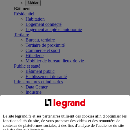
Métier
Bâtiment
Résidentiel
Habitation
Logement connecté
Logement adapté et autonomie
Tertiaire
Bureau, tertiaire
Tertiaire de proximité
Commerce et sport
Hôtellerie
Mobilier de bureau, lieux de vie
Public et santé
Bâtiment public
Établissement de santé
Infrastructures et industries
Data Center
Industrie
Infrastructures
À la une
Contrôler et planifier le fonctionnement des appareils
électriques avec le contacteur connecté
Le site legrand.fr et ses partenaires utilisent des cookies afin d'optimiser les
Répartir et optimiser son tableau électrique
fonctionnalités du site, de vous proposer des vidéos et des remontées de
Legrand Data Center Solutions : concentrer les
contenus de plateformes sociales, à des fins d'analyse de l'audience du site
expertises au service de vos performances