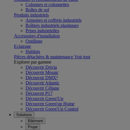
Colonnes et colonnettes
Boîtes de sol
Produits industriels
Armoires et coffrets industriels
Boîtiers industriels plastiques
Prises industrielles
Accessoires d'installation
Outillage
Eclairage
Hublots
Pièces détachées & maintenance
Voir tout
Explorer par gamme
Découvrir Drivia
Découvrir Mosaic
Découvrir DMX³
Découvrir Atlantic
Découvrir Céliane
Découvrir P17
Découvrir Green'Up
Découvrir Green'up Home
Découvrir Green'Up Control
Solutions
Bâtiment
Projet