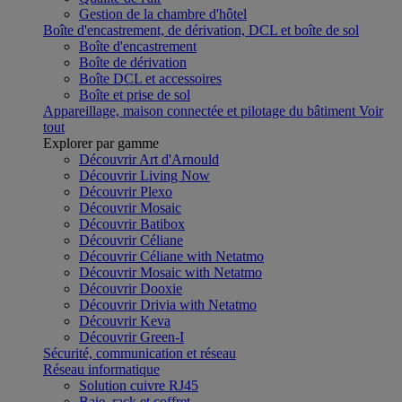
Gestion de la chambre d'hôtel
Boîte d'encastrement, de dérivation, DCL et boîte de sol
Boîte d'encastrement
Boîte de dérivation
Boîte DCL et accessoires
Boîte et prise de sol
Appareillage, maison connectée et pilotage du bâtiment
Voir
tout
Explorer par gamme
Découvrir Art d'Arnould
Découvrir Living Now
Découvrir Plexo
Découvrir Mosaic
Découvrir Batibox
Découvrir Céliane
Découvrir Céliane with Netatmo
Découvrir Mosaic with Netatmo
Découvrir Dooxie
Découvrir Drivia with Netatmo
Découvrir Keva
Découvrir Green-I
Sécurité, communication et réseau
Réseau informatique
Solution cuivre RJ45
Baie, rack et coffret