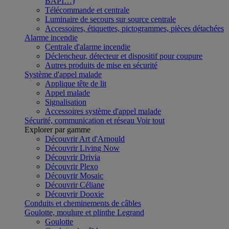
BAPI…)
Télécommande et centrale
Luminaire de secours sur source centrale
Accessoires, étiquettes, pictogrammes, pièces détachées
Alarme incendie
Centrale d'alarme incendie
Déclencheur, détecteur et dispositif pour coupure
Autres produits de mise en sécurité
Système d'appel malade
Applique tête de lit
Appel malade
Signalisation
Accessoires système d'appel malade
Sécurité, communication et réseau
Voir tout
Explorer par gamme
Découvrir Art d'Arnould
Découvrir Living Now
Découvrir Drivia
Découvrir Plexo
Découvrir Mosaic
Découvrir Céliane
Découvrir Dooxie
Conduits et cheminements de câbles
Goulotte, moulure et plinthe Legrand
Goulotte