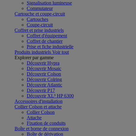
Signalisation lumineuse
Commutateur
Cartouche et coupe-circuit
Cartouches
Coupe-circuit
Coffret et prise industriels
Coffret d'équipement
Coffret de chantier
Prise et fiche industrielle
Produits industriels
Voir tout
Explorer par gamme
Découvrir Hypra
Découvrir Mosaic
Découvrir Colson
Découvrir Colring
Découvrir Atlantic
Découvrir P17
Découvrir XL³ HP 6300
Accessoires d'installation
Collier Colson et attache
Collier Colson
Attache
Fixation de conduits
Boîte et borne de connexion
Boîte de dérivation