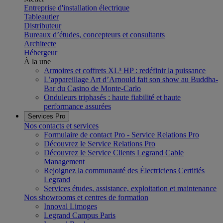
Entreprise d'installation électrique
Tableautier
Distributeur
Bureaux d’études, concepteurs et consultants
Architecte
Hébergeur
À la une
Armoires et coffrets XL³ HP : redéfinir la puissance
L’appareillage Art d’Arnould fait son show au Buddha-
Bar du Casino de Monte-Carlo
Onduleurs triphasés : haute fiabilité et haute
performance assurées
Services Pro
Nos contacts et services
Formulaire de contact Pro - Service Relations Pro
Découvrez le Service Relations Pro
Découvrez le Service Clients Legrand Cable
Management
Rejoignez la communauté des Électriciens Certifiés
Legrand
Services études, assistance, exploitation et maintenance
Nos showrooms et centres de formation
Innoval Limoges
Legrand Campus Paris