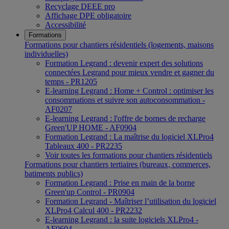
Recyclage DEEE pro
Affichage DPE obligatoire
Accessibilité
Formations
Formations pour chantiers résidentiels (logements, maisons
individuelles)
Formation Legrand : devenir expert des solutions
connectées Legrand pour mieux vendre et gagner du
temps - PR1205
E-learning Legrand : Home + Control : optimiser les
consommations et suivre son autoconsommation -
AF0207
E-learning Legrand : l'offre de bornes de recharge
Green'UP HOME - AF0904
Formation Legrand : La maîtrise du logiciel XLPro4
Tableaux 400 - PR2235
Voir toutes les formations pour chantiers résidentiels
Formations pour chantiers tertiaires (bureaux, commerces,
batiments publics)
Formation Legrand : Prise en main de la borne
Green'up Control - PR0904
Formation Legrand - Maîtriser l’utilisation du logiciel
XLPro4 Calcul 400 - PR2232
E-learning Legrand : la suite logiciels XLPro4 -
AF0604