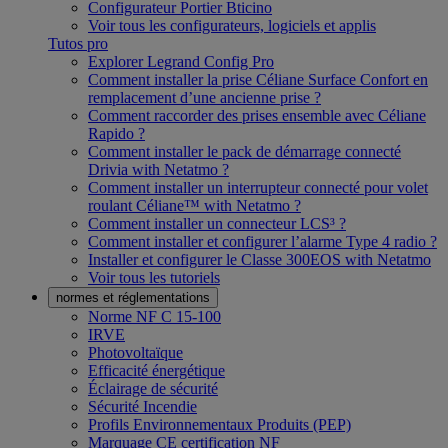
Configurateur Portier Bticino
Voir tous les configurateurs, logiciels et applis
Tutos pro
Explorer Legrand Config Pro
Comment installer la prise Céliane Surface Confort en
remplacement d’une ancienne prise ?
Comment raccorder des prises ensemble avec Céliane
Rapido ?
Comment installer le pack de démarrage connecté
Drivia with Netatmo ?
Comment installer un interrupteur connecté pour volet
roulant Céliane™ with Netatmo ?
Comment installer un connecteur LCS³ ?
Comment installer et configurer l’alarme Type 4 radio ?
Installer et configurer le Classe 300EOS with Netatmo
Voir tous les tutoriels
normes et réglementations
Norme NF C 15-100
IRVE
Photovoltaïque
Efficacité énergétique
Éclairage de sécurité
Sécurité Incendie
Profils Environnementaux Produits (PEP)
Marquage CE certification NF