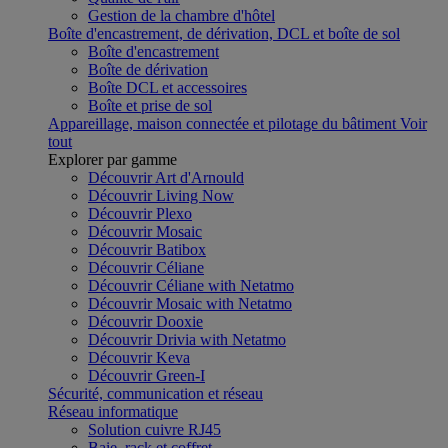
Gestion de la chambre d'hôtel
Boîte d'encastrement, de dérivation, DCL et boîte de sol
Boîte d'encastrement
Boîte de dérivation
Boîte DCL et accessoires
Boîte et prise de sol
Appareillage, maison connectée et pilotage du bâtiment
Voir
tout
Explorer par gamme
Découvrir Art d'Arnould
Découvrir Living Now
Découvrir Plexo
Découvrir Mosaic
Découvrir Batibox
Découvrir Céliane
Découvrir Céliane with Netatmo
Découvrir Mosaic with Netatmo
Découvrir Dooxie
Découvrir Drivia with Netatmo
Découvrir Keva
Découvrir Green-I
Sécurité, communication et réseau
Réseau informatique
Solution cuivre RJ45
Baie, rack et coffret