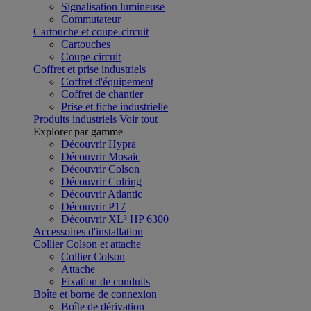
Signalisation lumineuse
Commutateur
Cartouche et coupe-circuit
Cartouches
Coupe-circuit
Coffret et prise industriels
Coffret d'équipement
Coffret de chantier
Prise et fiche industrielle
Produits industriels
Voir tout
Explorer par gamme
Découvrir Hypra
Découvrir Mosaic
Découvrir Colson
Découvrir Colring
Découvrir Atlantic
Découvrir P17
Découvrir XL³ HP 6300
Accessoires d'installation
Collier Colson et attache
Collier Colson
Attache
Fixation de conduits
Boîte et borne de connexion
Boîte de dérivation