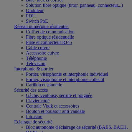
Solution fibre optique (tiroir, panneau, connecteur...)
Onduleur
PDU
Switch PoE
Réseau numérique résidentiel
Coffret de communication
Fibre optique résidentielle
Prise et connecteur RJ45
Câble cuivre
Accessoire cuivre
Téléphonie
Télévision
Interphonie & portier
Portier, visiophonie et interphonie individuel
Portier, visiophonie et interphonie collectif
Carillon et sonnerie
Sécurité des accès
Gâche, ventouse, serrure et poignée
Clavier codé
Centrale Vigik et accessoires
Bouton et poussoir anti-vandale
Intrusion
Eclairage de sécurité
Bloc autonome d'éclairage de sécurité (BAES, BAEH,