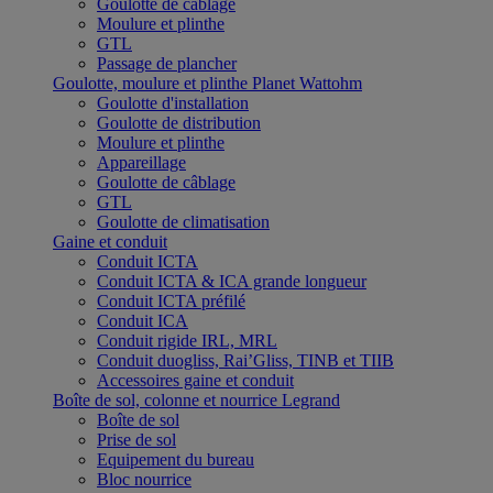
Goulotte de câblage
Moulure et plinthe
GTL
Passage de plancher
Goulotte, moulure et plinthe Planet Wattohm
Goulotte d'installation
Goulotte de distribution
Moulure et plinthe
Appareillage
Goulotte de câblage
GTL
Goulotte de climatisation
Gaine et conduit
Conduit ICTA
Conduit ICTA & ICA grande longueur
Conduit ICTA préfilé
Conduit ICA
Conduit rigide IRL, MRL
Conduit duogliss, Rai’Gliss, TINB et TIIB
Accessoires gaine et conduit
Boîte de sol, colonne et nourrice Legrand
Boîte de sol
Prise de sol
Equipement du bureau
Bloc nourrice