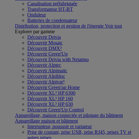
Canalisation préfabriquée
Transformateur HT-BT
Onduleur
Batteries de condensateur
Distribution, protection et gestion de l'énergie
Voir tout
Explorer par gamme
Découvrir Drivia
Découvrir Mosaic
Découvrir DMX³
Découvrir Green'Up
Découvrir Drivia with Netatmo
Découvrir Alptec
Découvrir Alpimatic
Découvrir Alpibloc
Découvrir Alpivar³
Découvrir Green'up Home
Découvrir XL³ HP 6300
Découvrir XL³ HP 160
Découvrir XL³ HP 630
Découvrir Green'Up Control
Appareillage, maison connectée et pilotage du bâtiment
Appareillage maison et bâtiment
Interrupteur, poussoir et variateur
Prise de courant, prise USB, prise RJ45, prises TV et
autres prises