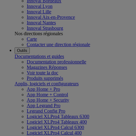
Innoval Bordeaux
Innoval Lyon
Innoval Lille
Innoval Aix-en-Provence
Innoval Nantes
Innoval Strasbourg
Nos directions régionales
Carte
Contacter une direction régionale
Outils
Documentations et guides
Documentation professionnelle
Magazines Réponses
Voir toute la doc
Produits supprimés
Applis, logiciels et configurateurs
App Home + Pro
App Home + Control
App Home + Security
App Legrand Pro
Legrand Config Pro
Logiciel XLPro4 Tableaux 6300
Logiciel XLPro4 Tableaux 400
Logiciel XLPro4 Calcul 6300
Logiciel XLPro4 Calcul 400