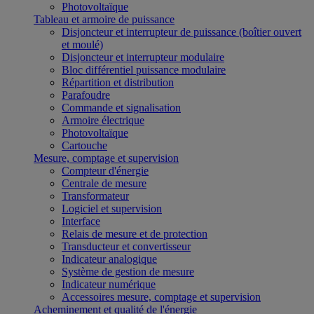
Photovoltaïque
Tableau et armoire de puissance
Disjoncteur et interrupteur de puissance (boîtier ouvert
et moulé)
Disjoncteur et interrupteur modulaire
Bloc différentiel puissance modulaire
Répartition et distribution
Parafoudre
Commande et signalisation
Armoire électrique
Photovoltaïque
Cartouche
Mesure, comptage et supervision
Compteur d'énergie
Centrale de mesure
Transformateur
Logiciel et supervision
Interface
Relais de mesure et de protection
Transducteur et convertisseur
Indicateur analogique
Système de gestion de mesure
Indicateur numérique
Accessoires mesure, comptage et supervision
Acheminement et qualité de l'énergie