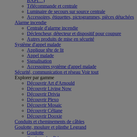
BAPI…)
Télécommande et centrale
Luminaire de secours sur source centrale
Accessoires, étiquettes, pictogrammes, pièces détachées
Alarme incendie
Centrale d'alarme incendie
Déclencheur, détecteur et dispositif pour coupure
Autres produits de mise en sécurité
Système d'appel malade
Applique tête de lit
Appel malade
Signalisation
Accessoires système d'appel malade
Sécurité, communication et réseau
Voir tout
Explorer par gamme
Découvrir Art d'Arnould
Découvrir Living Now
Découvrir Drivia
Découvrir Plexo
Découvrir Mosaic
Découvrir Céliane
Découvrir Dooxie
Conduits et cheminements de câbles
Goulotte, moulure et plinthe Legrand
Goulotte