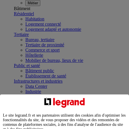
Métier
Bâtiment
Résidentiel
Habitation
Logement connecté
Logement adapté et autonomie
Tertiaire
Bureau, tertiaire
Tertiaire de proximité
Commerce et sport
Hôtellerie
Mobilier de bureau, lieux de vie
Public et santé
Bâtiment public
Établissement de santé
Infrastructures et industries
Data Center
Industrie
Infrastructures
À la une
Contrôler et planifier le fonctionnement des appareils
électriques avec le contacteur connecté
Le site legrand.fr et ses partenaires utilisent des cookies afin d'optimiser les
Répartir et optimiser son tableau électrique
fonctionnalités du site, de vous proposer des vidéos et des remontées de
Legrand Data Center Solutions : concentrer les
contenus de plateformes sociales, à des fins d'analyse de l'audience du site
expertises au service de vos performances