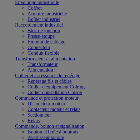
Enveloppe industrielle
Coffret
Armoire industrielle
Boîtier industriel
Raccordement industriel
Bloc de jonction
Presse-étoupe
Embout de câblage
Connecteur
Conduit flexible
Transformateur et alimentation
Transformateur
Alimentation
Collier et accessoires de repérage
Repérage fils et câbles
Collier d'équipement Colring
Collier d'installation Colson
Commande et protection moteur
Disjoncteur moteur
Contacteur moteur et relais
Sectionneur
Relais
Commande, bouton et signalisation
Bouton et boîte à boutons
Avertisseur sonore