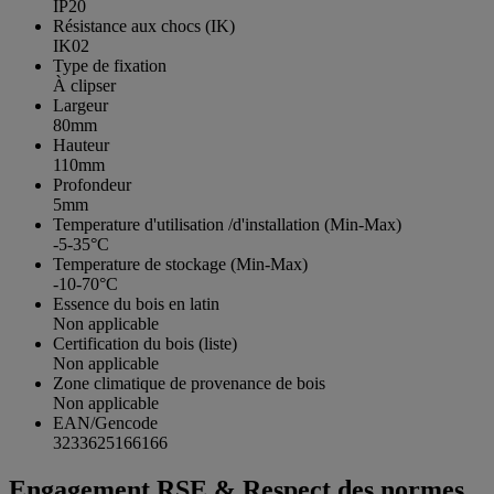
IP20
Résistance aux chocs (IK)
IK02
Type de fixation
À clipser
Largeur
80mm
Hauteur
110mm
Profondeur
5mm
Temperature d'utilisation /d'installation (Min-Max)
-5-35°C
Temperature de stockage (Min-Max)
-10-70°C
Essence du bois en latin
Non applicable
Certification du bois (liste)
Non applicable
Zone climatique de provenance de bois
Non applicable
EAN/Gencode
3233625166166
Engagement RSE & Respect des normes