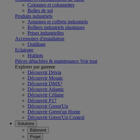
Colonnes et colonnettes
Boîtes de sol
Produits industriels
Armoires et coffrets industriels
Boîtiers industriels plastiques
Prises industrielles
Accessoires d'installation
Outillage
Eclairage
Hublots
Pièces détachées & maintenance
Voir tout
Explorer par gamme
Découvrir Drivia
Découvrir Mosaic
Découvrir DMX³
Découvrir Atlantic
Découvrir Céliane
Découvrir P17
Découvrir Green'Up
Découvrir Green'up Home
Découvrir Green'Up Control
Solutions
Bâtiment
Projet