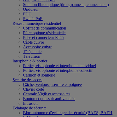
Solution fibre optique (tiroir, panneau, connecteur...)
Onduleur
PDU
Switch PoE
Réseau numérique résidentiel
Coffret de communication
Fibre optique résidentielle
Prise et connecteur RJ45
Câble cuivre
Accessoire cuivre
Téléphonie
Télévision
Interphonie & portier
Portier, visiophonie et interphonie individuel
Portier, visiophonie et interphonie collectif
Carillon et sonnerie
Sécurité des accès
Gâche, ventouse, serrure et poignée
Clavier codé
Centrale Vigik et accessoires
Bouton et poussoir anti-vandale
Intrusion
Eclairage de sécurité
Bloc autonome d'éclairage de sécurité (BAES, BAEH,