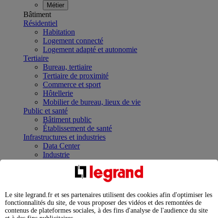
Métier
Bâtiment
Résidentiel
Habitation
Logement connecté
Logement adapté et autonomie
Tertiaire
Bureau, tertiaire
Tertiaire de proximité
Commerce et sport
Hôtellerie
Mobilier de bureau, lieux de vie
Public et santé
Bâtiment public
Établissement de santé
Infrastructures et industries
Data Center
Industrie
Infrastructures
À la une
Contrôler et planifier le fonctionnement des appareils
électriques avec le contacteur connecté
Le site legrand.fr et ses partenaires utilisent des cookies afin d'optimiser les
Répartir et optimiser son tableau électrique
fonctionnalités du site, de vous proposer des vidéos et des remontées de
Legrand Data Center Solutions : concentrer les
contenus de plateformes sociales, à des fins d'analyse de l'audience du site
expertises au service de vos performances