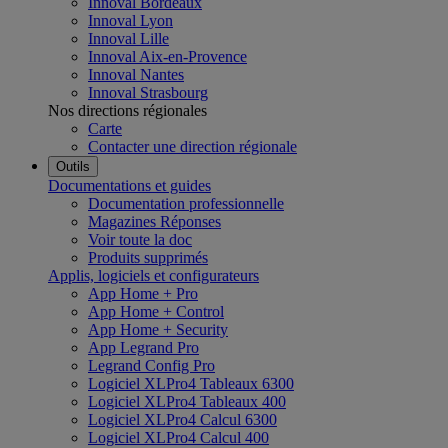
Innoval Bordeaux
Innoval Lyon
Innoval Lille
Innoval Aix-en-Provence
Innoval Nantes
Innoval Strasbourg
Nos directions régionales
Carte
Contacter une direction régionale
Outils
Documentations et guides
Documentation professionnelle
Magazines Réponses
Voir toute la doc
Produits supprimés
Applis, logiciels et configurateurs
App Home + Pro
App Home + Control
App Home + Security
App Legrand Pro
Legrand Config Pro
Logiciel XLPro4 Tableaux 6300
Logiciel XLPro4 Tableaux 400
Logiciel XLPro4 Calcul 6300
Logiciel XLPro4 Calcul 400