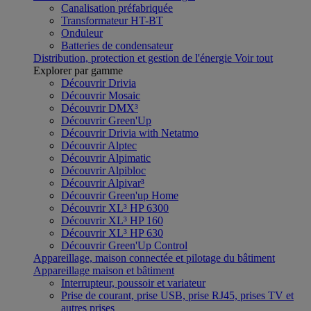
Canalisation préfabriquée
Transformateur HT-BT
Onduleur
Batteries de condensateur
Distribution, protection et gestion de l'énergie
Voir tout
Explorer par gamme
Découvrir Drivia
Découvrir Mosaic
Découvrir DMX³
Découvrir Green'Up
Découvrir Drivia with Netatmo
Découvrir Alptec
Découvrir Alpimatic
Découvrir Alpibloc
Découvrir Alpivar³
Découvrir Green'up Home
Découvrir XL³ HP 6300
Découvrir XL³ HP 160
Découvrir XL³ HP 630
Découvrir Green'Up Control
Appareillage, maison connectée et pilotage du bâtiment
Appareillage maison et bâtiment
Interrupteur, poussoir et variateur
Prise de courant, prise USB, prise RJ45, prises TV et
autres prises