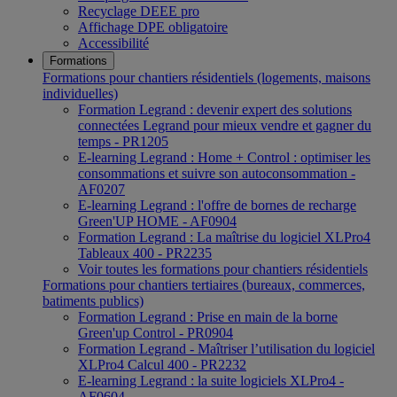
Recyclage DEEE pro
Affichage DPE obligatoire
Accessibilité
Formations
Formations pour chantiers résidentiels (logements, maisons
individuelles)
Formation Legrand : devenir expert des solutions
connectées Legrand pour mieux vendre et gagner du
temps - PR1205
E-learning Legrand : Home + Control : optimiser les
consommations et suivre son autoconsommation -
AF0207
E-learning Legrand : l'offre de bornes de recharge
Green'UP HOME - AF0904
Formation Legrand : La maîtrise du logiciel XLPro4
Tableaux 400 - PR2235
Voir toutes les formations pour chantiers résidentiels
Formations pour chantiers tertiaires (bureaux, commerces,
batiments publics)
Formation Legrand : Prise en main de la borne
Green'up Control - PR0904
Formation Legrand - Maîtriser l’utilisation du logiciel
XLPro4 Calcul 400 - PR2232
E-learning Legrand : la suite logiciels XLPro4 -
AF0604