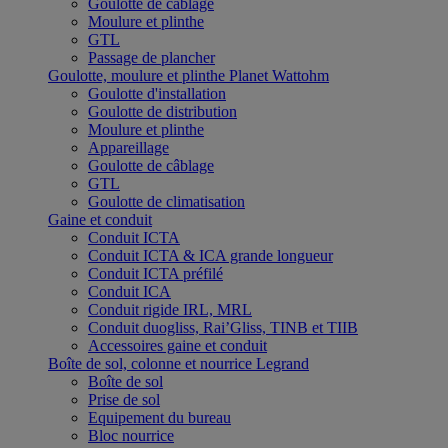
Goulotte de câblage
Moulure et plinthe
GTL
Passage de plancher
Goulotte, moulure et plinthe Planet Wattohm
Goulotte d'installation
Goulotte de distribution
Moulure et plinthe
Appareillage
Goulotte de câblage
GTL
Goulotte de climatisation
Gaine et conduit
Conduit ICTA
Conduit ICTA & ICA grande longueur
Conduit ICTA préfilé
Conduit ICA
Conduit rigide IRL, MRL
Conduit duogliss, Rai’Gliss, TINB et TIIB
Accessoires gaine et conduit
Boîte de sol, colonne et nourrice Legrand
Boîte de sol
Prise de sol
Equipement du bureau
Bloc nourrice