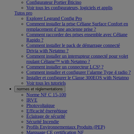
Configurateur Portier Bticino
Voir tous les configurateurs, logiciels et applis
Tutos pro
Explorer Legrand Config Pro
Comment installer la prise Céliane Surface Confort en
remplacement d’une ancienne prise ?
Comment raccorder des prises ensemble avec Céliane
Rapido ?
Comment installer le pack de démarrage connecté
Drivia with Netatmo ?
Comment installer un interrupteur connecté pour volet
roulant Céliane™ with Netatmo ?
Comment installer un connecteur LCS³ ?
Comment installer et configurer l’alarme Type 4 radio ?
Installer et configurer le Classe 300EOS with Netatmo
Voir tous les tutoriels
normes et réglementations
Norme NF C 15-100
IRVE
Photovoltaïque
Efficacité énergétique
Éclairage de sécurité
Sécurité Incendie
Profils Environnementaux Produits (PEP)
Marquage CE certification NF