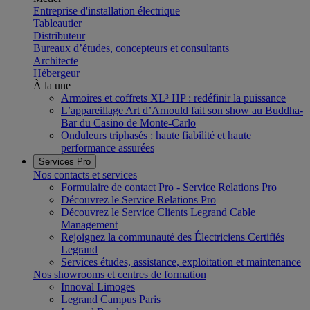
Entreprise d'installation électrique
Tableautier
Distributeur
Bureaux d’études, concepteurs et consultants
Architecte
Hébergeur
À la une
Armoires et coffrets XL³ HP : redéfinir la puissance
L’appareillage Art d’Arnould fait son show au Buddha-
Bar du Casino de Monte-Carlo
Onduleurs triphasés : haute fiabilité et haute
performance assurées
Services Pro
Nos contacts et services
Formulaire de contact Pro - Service Relations Pro
Découvrez le Service Relations Pro
Découvrez le Service Clients Legrand Cable
Management
Rejoignez la communauté des Électriciens Certifiés
Legrand
Services études, assistance, exploitation et maintenance
Nos showrooms et centres de formation
Innoval Limoges
Legrand Campus Paris