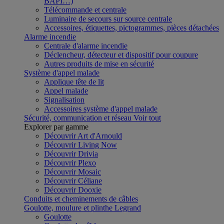
BAPI…)
Télécommande et centrale
Luminaire de secours sur source centrale
Accessoires, étiquettes, pictogrammes, pièces détachées
Alarme incendie
Centrale d'alarme incendie
Déclencheur, détecteur et dispositif pour coupure
Autres produits de mise en sécurité
Système d'appel malade
Applique tête de lit
Appel malade
Signalisation
Accessoires système d'appel malade
Sécurité, communication et réseau
Voir tout
Explorer par gamme
Découvrir Art d'Arnould
Découvrir Living Now
Découvrir Drivia
Découvrir Plexo
Découvrir Mosaic
Découvrir Céliane
Découvrir Dooxie
Conduits et cheminements de câbles
Goulotte, moulure et plinthe Legrand
Goulotte