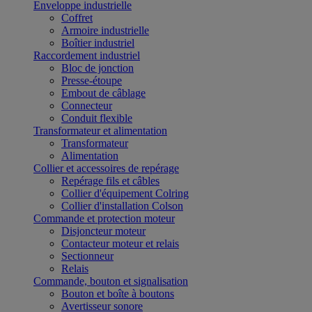
Enveloppe industrielle
Coffret
Armoire industrielle
Boîtier industriel
Raccordement industriel
Bloc de jonction
Presse-étoupe
Embout de câblage
Connecteur
Conduit flexible
Transformateur et alimentation
Transformateur
Alimentation
Collier et accessoires de repérage
Repérage fils et câbles
Collier d'équipement Colring
Collier d'installation Colson
Commande et protection moteur
Disjoncteur moteur
Contacteur moteur et relais
Sectionneur
Relais
Commande, bouton et signalisation
Bouton et boîte à boutons
Avertisseur sonore