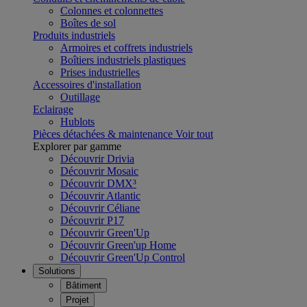
Colonnes et colonnettes
Boîtes de sol
Produits industriels
Armoires et coffrets industriels
Boîtiers industriels plastiques
Prises industrielles
Accessoires d'installation
Outillage
Eclairage
Hublots
Pièces détachées & maintenance
Voir tout
Explorer par gamme
Découvrir Drivia
Découvrir Mosaic
Découvrir DMX³
Découvrir Atlantic
Découvrir Céliane
Découvrir P17
Découvrir Green'Up
Découvrir Green'up Home
Découvrir Green'Up Control
Solutions
Bâtiment
Projet