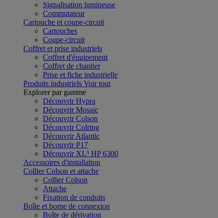
Signalisation lumineuse
Commutateur
Cartouche et coupe-circuit
Cartouches
Coupe-circuit
Coffret et prise industriels
Coffret d'équipement
Coffret de chantier
Prise et fiche industrielle
Produits industriels
Voir tout
Explorer par gamme
Découvrir Hypra
Découvrir Mosaic
Découvrir Colson
Découvrir Colring
Découvrir Atlantic
Découvrir P17
Découvrir XL³ HP 6300
Accessoires d'installation
Collier Colson et attache
Collier Colson
Attache
Fixation de conduits
Boîte et borne de connexion
Boîte de dérivation