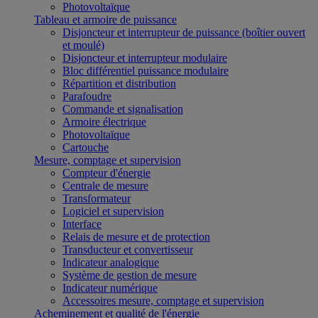
Photovoltaïque
Tableau et armoire de puissance
Disjoncteur et interrupteur de puissance (boîtier ouvert
et moulé)
Disjoncteur et interrupteur modulaire
Bloc différentiel puissance modulaire
Répartition et distribution
Parafoudre
Commande et signalisation
Armoire électrique
Photovoltaïque
Cartouche
Mesure, comptage et supervision
Compteur d'énergie
Centrale de mesure
Transformateur
Logiciel et supervision
Interface
Relais de mesure et de protection
Transducteur et convertisseur
Indicateur analogique
Système de gestion de mesure
Indicateur numérique
Accessoires mesure, comptage et supervision
Acheminement et qualité de l'énergie