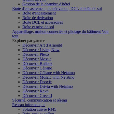
Gestion de la chambre d'hôtel
Boîte d'encastrement, de dérivation, DCL et boîte de sol
Boîte d'encastrement
Boîte de dérivation
Boîte DCL et accessoires
Boîte et prise de sol
Appareillage, maison connectée et pilotage du bâtiment
Voir
tout
Explorer par gamme
Découvrir Art d'Arnould
Découvrir Living Now
Découvrir Plexo
Découvrir Mosaic
Découvrir Batibox
Découvrir Céliane
Découvrir Céliane with Netatmo
Découvrir Mosaic with Netatmo
Découvrir Dooxie
Découvrir Drivia with Netatmo
Découvrir Keva
Découvrir Green-I
Sécurité, communication et réseau
Réseau informatique
Solution cuivre RJ45
Baie, rack et coffret