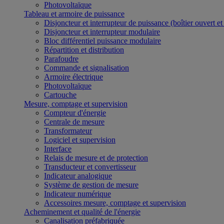
Photovoltaïque
Tableau et armoire de puissance
Disjoncteur et interrupteur de puissance (boîtier ouvert e
Disjoncteur et interrupteur modulaire
Bloc différentiel puissance modulaire
Répartition et distribution
Parafoudre
Commande et signalisation
Armoire électrique
Photovoltaïque
Cartouche
Mesure, comptage et supervision
Compteur d'énergie
Centrale de mesure
Transformateur
Logiciel et supervision
Interface
Relais de mesure et de protection
Transducteur et convertisseur
Indicateur analogique
Système de gestion de mesure
Indicateur numérique
Accessoires mesure, comptage et supervision
Acheminement et qualité de l'énergie
Canalisation préfabriquée