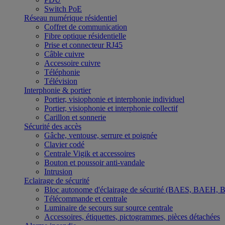
Switch PoE
Réseau numérique résidentiel
Coffret de communication
Fibre optique résidentielle
Prise et connecteur RJ45
Câble cuivre
Accessoire cuivre
Téléphonie
Télévision
Interphonie & portier
Portier, visiophonie et interphonie individuel
Portier, visiophonie et interphonie collectif
Carillon et sonnerie
Sécurité des accès
Gâche, ventouse, serrure et poignée
Clavier codé
Centrale Vigik et accessoires
Bouton et poussoir anti-vandale
Intrusion
Eclairage de sécurité
Bloc autonome d'éclairage de sécurité (BAES, BAEH,
Télécommande et centrale
Luminaire de secours sur source centrale
Accessoires, étiquettes, pictogrammes, pièces détachées