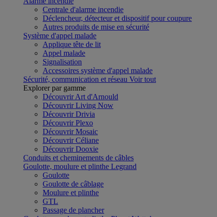
Alarme incendie
Centrale d'alarme incendie
Déclencheur, détecteur et dispositif pour coupure
Autres produits de mise en sécurité
Système d'appel malade
Applique tête de lit
Appel malade
Signalisation
Accessoires système d'appel malade
Sécurité, communication et réseau
Voir tout
Explorer par gamme
Découvrir Art d'Arnould
Découvrir Living Now
Découvrir Drivia
Découvrir Plexo
Découvrir Mosaic
Découvrir Céliane
Découvrir Dooxie
Conduits et cheminements de câbles
Goulotte, moulure et plinthe Legrand
Goulotte
Goulotte de câblage
Moulure et plinthe
GTL
Passage de plancher