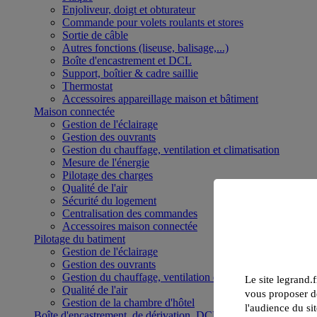
Enjoliveur, doigt et obturateur
Commande pour volets roulants et stores
Sortie de câble
Autres fonctions (liseuse, balisage,...)
Boîte d'encastrement et DCL
Support, boîtier & cadre saillie
Thermostat
Accessoires appareillage maison et bâtiment
Maison connectée
Gestion de l'éclairage
Gestion des ouvrants
Gestion du chauffage, ventilation et climatisation
Mesure de l'énergie
Pilotage des charges
Qualité de l'air
Sécurité du logement
Centralisation des commandes
Accessoires maison connectée
Pilotage du batiment
Gestion de l'éclairage
Gestion des ouvrants
Gestion du chauffage, ventilation et climatisation
Le site legrand.f
Qualité de l'air
vous proposer de
Gestion de la chambre d'hôtel
l'audience du sit
Boîte d'encastrement, de dérivation, DCL et boîte de sol