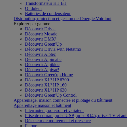
Transformateur HT-BT
Onduleur
Batteries de condensateur
Distribution, protection et gestion de l'énergie
Voir tout
Explorer par gamme
Découvrir Drivia
Découvrir Mosaic
Découvrir DMX³
Découvrir Green'Up
Découvrir Drivia with Netatmo
Découvrir Alptec
Découvrir Alpimatic
Découvrir Alpibloc
Découvrir Alpivar³
Découvrir Green'up Home
Découvrir XL³ HP 6300
Découvrir XL³ HP 160
Découvrir XL³ HP 630
Découvrir Green'Up Control
Appareillage, maison connectée et pilotage du bâtiment
Appareillage maison et bâtiment
Interrupteur, poussoir et variateur
Prise de courant, prise USB, prise RJ45, prises TV et aut
Détecteur de mouvement et présence
Plaque