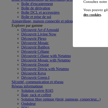
Consultez notre
Boîte d'encastrement
Boîte de dérivation
Vous pouvez gér
Boîte DCL et accessoires
des cookies
.
Boîte et prise de sol
Appareillage, maison connectée et pilotage du bâtiment
Voir to
Explorer par gamme
Découvrir Art d'Arnould
Découvrir Living Now
Découvrir Plexo
Découvrir Mosaic
Découvrir Batibox
Découvrir Céliane
Découvrir Céliane with Netatmo
Découvrir Mosaic with Netatmo
Découvrir Dooxie
Découvrir Drivia with Netatmo
Découvrir Keva
Découvrir Green-I
Sécurité, communication et réseau
Réseau informatique
Solution cuivre RJ45
Baie, rack et coffret
Solution fibre optique (tiroir, panneau, connecteur...)
Onduleur
PDU