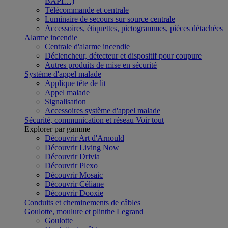
BAPI…)
Télécommande et centrale
Luminaire de secours sur source centrale
Accessoires, étiquettes, pictogrammes, pièces détachées
Alarme incendie
Centrale d'alarme incendie
Déclencheur, détecteur et dispositif pour coupure
Autres produits de mise en sécurité
Système d'appel malade
Applique tête de lit
Appel malade
Signalisation
Accessoires système d'appel malade
Sécurité, communication et réseau
Voir tout
Explorer par gamme
Découvrir Art d'Arnould
Découvrir Living Now
Découvrir Drivia
Découvrir Plexo
Découvrir Mosaic
Découvrir Céliane
Découvrir Dooxie
Conduits et cheminements de câbles
Goulotte, moulure et plinthe Legrand
Goulotte