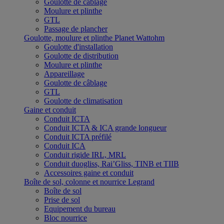
Goulotte de câblage
Moulure et plinthe
GTL
Passage de plancher
Goulotte, moulure et plinthe Planet Wattohm
Goulotte d'installation
Goulotte de distribution
Moulure et plinthe
Appareillage
Goulotte de câblage
GTL
Goulotte de climatisation
Gaine et conduit
Conduit ICTA
Conduit ICTA & ICA grande longueur
Conduit ICTA préfilé
Conduit ICA
Conduit rigide IRL, MRL
Conduit duogliss, Rai’Gliss, TINB et TIIB
Accessoires gaine et conduit
Boîte de sol, colonne et nourrice Legrand
Boîte de sol
Prise de sol
Equipement du bureau
Bloc nourrice