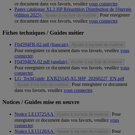
ce document dans vos favoris, veuillez
vous connecter
.
Pages catalogue XL3 HP Répartition Distribution de l'énergie
(édition 2025)
Pour enregistrer
Ajouter à ma liste de matériel
ce document dans vos favoris, veuillez
vous connecter
.
Fiches techniques / Guides métier
F04594FR-02.pdf (français)
Ajouter à ma liste de matériel
Pour enregistrer ce document dans vos favoris, veuillez
vous
connecter
.
F04594EN-02.pdf (anglais)
Ajouter à ma liste de matériel
Pour enregistrer ce document dans vos favoris, veuillez
vous
connecter
.
LG_TechGuide_EXB25145-XL3HP_20260227_EN.pdf
Pour enregistrer ce document
Ajouter à ma liste de matériel
dans vos favoris, veuillez
vous connecter
.
Notices / Guides mise en oeuvre
Notice LE13725AA
Pour
Ajouter à ma liste de matériel
enregistrer ce document dans vos favoris, veuillez
vous
connecter
.
Notice LE15120AA
Pour
Ajouter à ma liste de matériel