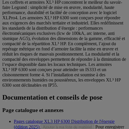
Les coffrets et armoires XL³ HP concentrent le meilleur du savoir-
faire Legrand : simplicité de mise en œuvre, modularité, haute
performance, durabilité et facilité de conception avec le logiciel
XLPro4. Les armoires XL³ HP 6300 sont conçues pour répondre
aux exigences des marchés tertiaire et industriel. Elles redéfinissent
les standards de la distribution d’énergie : performances
électromécaniques exclusives (Icw de 100kA, arc interne, anti
sismique AG5), évolution des dimensions de la gamme, efficacité et
compacité de la répartition XL³ HP. En complément, l’ajout du
repérage métrique en fond d’armoire facilite la mise en œuvre et
réduit les risques de mauvais positionnement. La modularité et la
compacité des enveloppes permettent de répondre à la diminution de
l’espace disponible dans les locaux techniques. Les armoires
XL³ HP 6300 sont conçues pour atteindre un IS333 et un
cloisonnement forme 4. Si l’installation est soumise à des
environnements humides ou poussiéreux, les enveloppes XL³ HP
6300 sont déclinables en IP55.
Documentation et conseils de pose
Page catalogue et annexes
Pages catalogue XL3 HP 6300 Distribution de l'énergie
(édition 2025)
Pour enregistrer
Ajouter à ma liste de matériel