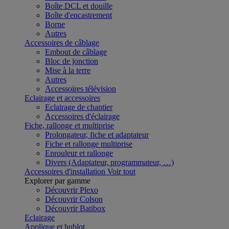
Boîte DCL et douille
Boîte d'encastrement
Borne
Autres
Accessoires de câblage
Embout de câblage
Bloc de jonction
Mise à la terre
Autres
Accessoires télévision
Eclairage et accessoires
Eclairage de chantier
Accessoires d'éclairage
Fiche, rallonge et multiprise
Prolongateur, fiche et adaptateur
Fiche et rallonge multiprise
Enrouleur et rallonge
Divers (Adaptateur, programmateur, …)
Accessoires d'installation
Voir tout
Explorer par gamme
Découvrir Plexo
Découvrir Colson
Découvrir Batibox
Eclairage
Applique et hublot