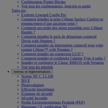
Configurateur Portier Bticino
Voir tous les configurateurs, logiciels et applis
Tutos pro
Explorer Legrand Config Pro
Comment installer la prise Céliane Surface Confort en
remplacement d’une ancienne prise ?
Comment raccorder des prises ensemble avec Céliane
Rapido ?
Comment installer le pack de démarrage connecté
Drivia with Netatmo ?
Comment installer un interrupteur connecté pour volet
roulant Céliane™ with Netatmo ?
Comment installer un connecteur LCS³ ?
Comment installer et configurer l’alarme Type 4 radio ?
Installer et configurer le Classe 300EOS with Netatmo
Voir tous les tutoriels
normes et réglementations
Norme NF C 15-100
IRVE
Photovoltaïque
Efficacité énergétique
Éclairage de sécurité
Sécurité Incendie
Profils Environnementaux Produits (PEP)
Marquage CE certification NF