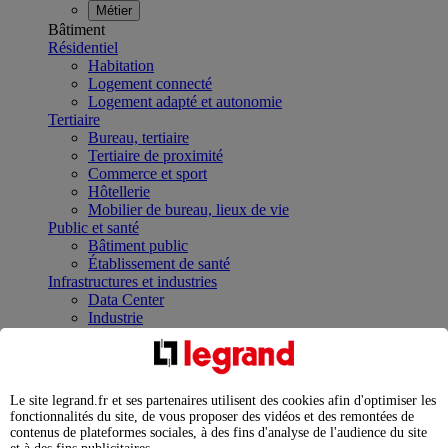
Métier
Bâtiment
Résidentiel
Habitation
Logement connecté
Logement adapté et autonomie
Tertiaire
Bureau, tertiaire
Tertiaire de proximité
Commerce et sport
Hôtellerie
Mobilier de bureau, lieux de vie
Public et santé
Bâtiment public
Établissement de santé
Infrastructures et industries
Data Center
Industrie
Infrastructures
À la une
Contrôler et planifier le fonctionnement des appareils
électriques avec le contacteur connecté
Le site legrand.fr et ses partenaires utilisent des cookies afin d'optimiser les
Répartir et optimiser son tableau électrique
fonctionnalités du site, de vous proposer des vidéos et des remontées de
Legrand Data Center Solutions : concentrer les
contenus de plateformes sociales, à des fins d'analyse de l'audience du site
expertises au service de vos performances