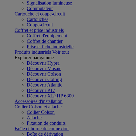
Signalisation lumineuse
Commutateur
Cartouche et coupe-circuit
Cartouches
Coupe-circuit
Coffret et prise industriels
Coffret d'équipement
Coffret de chantier
Prise et fiche industrielle
Produits industriels
Voir tout
Explorer par gamme
Découvrir Hypra
Découvrir Mosaic
Découvrir Colson
Découvrir Colring
Découvrir Atlantic
Découvrir P17
Découvrir XL³ HP 6300
Accessoires d'installation
Collier Colson et attache
Collier Colson
Attache
Fixation de conduits
Boîte et borne de connexion
Boîte de dérivation