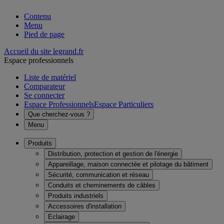
Contenu
Menu
Pied de page
Accueil du site legrand.fr
Espace professionnels
Liste de matériel
Comparateur
Se connecter
Espace Professionnels
Espace Particuliers
Que cherchez-vous ?
Menu
Produits
Distribution, protection et gestion de l'énergie
Appareillage, maison connectée et pilotage du bâtiment
Sécurité, communication et réseau
Conduits et cheminements de câbles
Produits industriels
Accessoires d'installation
Eclairage