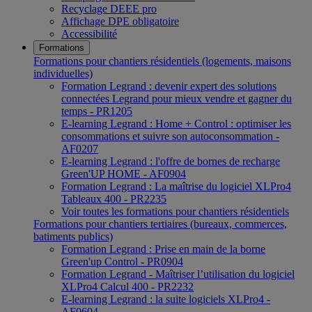
Recyclage DEEE pro
Affichage DPE obligatoire
Accessibilité
Formations
Formations pour chantiers résidentiels (logements, maisons
individuelles)
Formation Legrand : devenir expert des solutions
connectées Legrand pour mieux vendre et gagner du
temps - PR1205
E-learning Legrand : Home + Control : optimiser les
consommations et suivre son autoconsommation -
AF0207
E-learning Legrand : l'offre de bornes de recharge
Green'UP HOME - AF0904
Formation Legrand : La maîtrise du logiciel XLPro4
Tableaux 400 - PR2235
Voir toutes les formations pour chantiers résidentiels
Formations pour chantiers tertiaires (bureaux, commerces,
batiments publics)
Formation Legrand : Prise en main de la borne
Green'up Control - PR0904
Formation Legrand - Maîtriser l’utilisation du logiciel
XLPro4 Calcul 400 - PR2232
E-learning Legrand : la suite logiciels XLPro4 -
AF0604