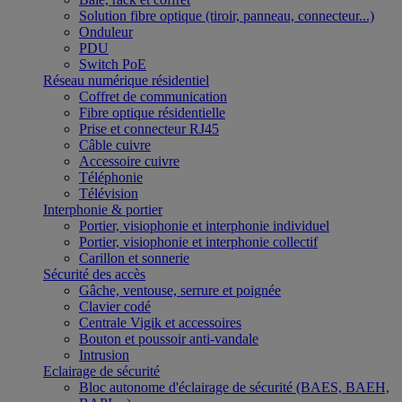
Solution fibre optique (tiroir, panneau, connecteur...)
Onduleur
PDU
Switch PoE
Réseau numérique résidentiel
Coffret de communication
Fibre optique résidentielle
Prise et connecteur RJ45
Câble cuivre
Accessoire cuivre
Téléphonie
Télévision
Interphonie & portier
Portier, visiophonie et interphonie individuel
Portier, visiophonie et interphonie collectif
Carillon et sonnerie
Sécurité des accès
Gâche, ventouse, serrure et poignée
Clavier codé
Centrale Vigik et accessoires
Bouton et poussoir anti-vandale
Intrusion
Eclairage de sécurité
Bloc autonome d'éclairage de sécurité (BAES, BAEH,