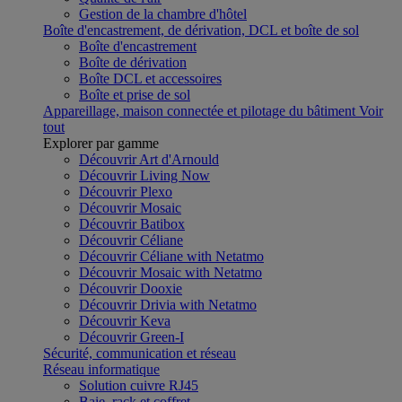
Gestion de la chambre d'hôtel
Boîte d'encastrement, de dérivation, DCL et boîte de sol
Boîte d'encastrement
Boîte de dérivation
Boîte DCL et accessoires
Boîte et prise de sol
Appareillage, maison connectée et pilotage du bâtiment
Voir
tout
Explorer par gamme
Découvrir Art d'Arnould
Découvrir Living Now
Découvrir Plexo
Découvrir Mosaic
Découvrir Batibox
Découvrir Céliane
Découvrir Céliane with Netatmo
Découvrir Mosaic with Netatmo
Découvrir Dooxie
Découvrir Drivia with Netatmo
Découvrir Keva
Découvrir Green-I
Sécurité, communication et réseau
Réseau informatique
Solution cuivre RJ45
Baie, rack et coffret