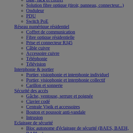
Solution fibre optique (tiroir, panneau, connecteur...)
Onduleur
PDU
Switch PoE
Réseau numérique résidentiel
Coffret de communication
Fibre optique résidentielle
Prise et connecteur RJ45
Câble cuivre
Accessoire cuivre
Téléphonie
Télévision
Interphonie & portier
Portier, visiophonie et interphonie individuel
Portier, visiophonie et interphonie collectif
Carillon et sonnerie
Sécurité des accès
Gâche, ventouse, serrure et poignée
Clavier codé
Centrale Vigik et accessoires
Bouton et poussoir anti-vandale
Intrusion
Eclairage de sécurité
Bloc autonome d'éclairage de sécurité (BAES, BAEH,