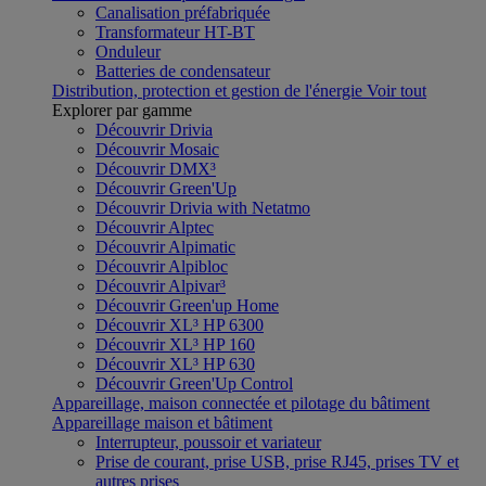
Canalisation préfabriquée
Transformateur HT-BT
Onduleur
Batteries de condensateur
Distribution, protection et gestion de l'énergie
Voir tout
Explorer par gamme
Découvrir Drivia
Découvrir Mosaic
Découvrir DMX³
Découvrir Green'Up
Découvrir Drivia with Netatmo
Découvrir Alptec
Découvrir Alpimatic
Découvrir Alpibloc
Découvrir Alpivar³
Découvrir Green'up Home
Découvrir XL³ HP 6300
Découvrir XL³ HP 160
Découvrir XL³ HP 630
Découvrir Green'Up Control
Appareillage, maison connectée et pilotage du bâtiment
Appareillage maison et bâtiment
Interrupteur, poussoir et variateur
Prise de courant, prise USB, prise RJ45, prises TV et
autres prises