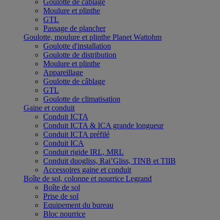
Goulotte de câblage
Moulure et plinthe
GTL
Passage de plancher
Goulotte, moulure et plinthe Planet Wattohm
Goulotte d'installation
Goulotte de distribution
Moulure et plinthe
Appareillage
Goulotte de câblage
GTL
Goulotte de climatisation
Gaine et conduit
Conduit ICTA
Conduit ICTA & ICA grande longueur
Conduit ICTA préfilé
Conduit ICA
Conduit rigide IRL, MRL
Conduit duogliss, Rai’Gliss, TINB et TIIB
Accessoires gaine et conduit
Boîte de sol, colonne et nourrice Legrand
Boîte de sol
Prise de sol
Equipement du bureau
Bloc nourrice