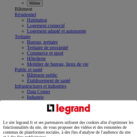
Métier
Bâtiment
Résidentiel
Habitation
Logement connecté
Logement adapté et autonomie
Tertiaire
Bureau, tertiaire
Tertiaire de proximité
Commerce et sport
Hôtellerie
Mobilier de bureau, lieux de vie
Public et santé
Bâtiment public
Établissement de santé
Infrastructures et industries
Data Center
Industrie
Infrastructures
À la une
Contrôler et planifier le fonctionnement des appareils
électriques avec le contacteur connecté
Le site legrand.fr et ses partenaires utilisent des cookies afin d'optimiser les
Répartir et optimiser son tableau électrique
fonctionnalités du site, de vous proposer des vidéos et des remontées de
Legrand Data Center Solutions : concentrer les
contenus de plateformes sociales, à des fins d'analyse de l'audience du site
expertises au service de vos performances