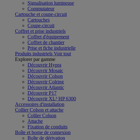
Signalisation lumineuse
Commutateur
Cartouche et coupe-circuit
Cartouches
Coupe-circuit
Coffret et prise industriels
Coffret d'équipement
Coffret de chantier
Prise et fiche industrielle
Produits industriels
Voir tout
Explorer par gamme
Découvrir Hypra
Découvrir Mosaic
Découvrir Colson
Découvrir Colring
Découvrir Atlantic
Découvrir P17
Découvrir XL³ HP 6300
Accessoires d'installation
Collier Colson et attache
Collier Colson
Attache
Fixation de conduits
Boîte et borne de connexion
Boîte de dérivation