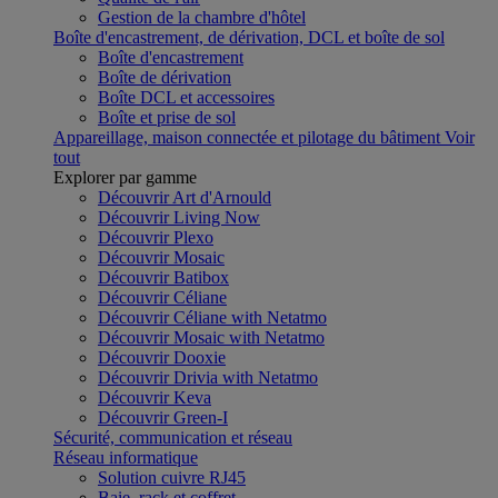
Gestion de la chambre d'hôtel
Boîte d'encastrement, de dérivation, DCL et boîte de sol
Boîte d'encastrement
Boîte de dérivation
Boîte DCL et accessoires
Boîte et prise de sol
Appareillage, maison connectée et pilotage du bâtiment
Voir
tout
Explorer par gamme
Découvrir Art d'Arnould
Découvrir Living Now
Découvrir Plexo
Découvrir Mosaic
Découvrir Batibox
Découvrir Céliane
Découvrir Céliane with Netatmo
Découvrir Mosaic with Netatmo
Découvrir Dooxie
Découvrir Drivia with Netatmo
Découvrir Keva
Découvrir Green-I
Sécurité, communication et réseau
Réseau informatique
Solution cuivre RJ45
Baie, rack et coffret