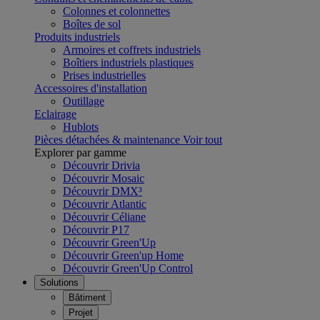
Colonnes et colonnettes
Boîtes de sol
Produits industriels
Armoires et coffrets industriels
Boîtiers industriels plastiques
Prises industrielles
Accessoires d'installation
Outillage
Eclairage
Hublots
Pièces détachées & maintenance
Voir tout
Explorer par gamme
Découvrir Drivia
Découvrir Mosaic
Découvrir DMX³
Découvrir Atlantic
Découvrir Céliane
Découvrir P17
Découvrir Green'Up
Découvrir Green'up Home
Découvrir Green'Up Control
Solutions
Bâtiment
Projet