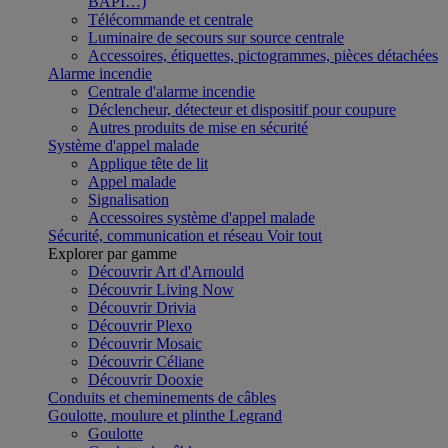
BAPI…)
Télécommande et centrale
Luminaire de secours sur source centrale
Accessoires, étiquettes, pictogrammes, pièces détachées
Alarme incendie
Centrale d'alarme incendie
Déclencheur, détecteur et dispositif pour coupure
Autres produits de mise en sécurité
Système d'appel malade
Applique tête de lit
Appel malade
Signalisation
Accessoires système d'appel malade
Sécurité, communication et réseau
Voir tout
Explorer par gamme
Découvrir Art d'Arnould
Découvrir Living Now
Découvrir Drivia
Découvrir Plexo
Découvrir Mosaic
Découvrir Céliane
Découvrir Dooxie
Conduits et cheminements de câbles
Goulotte, moulure et plinthe Legrand
Goulotte