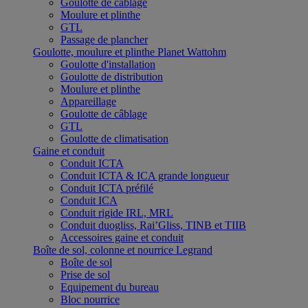
Goulotte de câblage
Moulure et plinthe
GTL
Passage de plancher
Goulotte, moulure et plinthe Planet Wattohm
Goulotte d'installation
Goulotte de distribution
Moulure et plinthe
Appareillage
Goulotte de câblage
GTL
Goulotte de climatisation
Gaine et conduit
Conduit ICTA
Conduit ICTA & ICA grande longueur
Conduit ICTA préfilé
Conduit ICA
Conduit rigide IRL, MRL
Conduit duogliss, Rai’Gliss, TINB et TIIB
Accessoires gaine et conduit
Boîte de sol, colonne et nourrice Legrand
Boîte de sol
Prise de sol
Equipement du bureau
Bloc nourrice