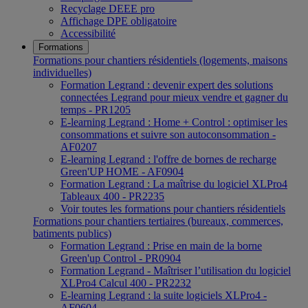
Recyclage DEEE pro
Affichage DPE obligatoire
Accessibilité
Formations
Formations pour chantiers résidentiels (logements, maisons
individuelles)
Formation Legrand : devenir expert des solutions
connectées Legrand pour mieux vendre et gagner du
temps - PR1205
E-learning Legrand : Home + Control : optimiser les
consommations et suivre son autoconsommation -
AF0207
E-learning Legrand : l'offre de bornes de recharge
Green'UP HOME - AF0904
Formation Legrand : La maîtrise du logiciel XLPro4
Tableaux 400 - PR2235
Voir toutes les formations pour chantiers résidentiels
Formations pour chantiers tertiaires (bureaux, commerces,
batiments publics)
Formation Legrand : Prise en main de la borne
Green'up Control - PR0904
Formation Legrand - Maîtriser l’utilisation du logiciel
XLPro4 Calcul 400 - PR2232
E-learning Legrand : la suite logiciels XLPro4 -
AF0604