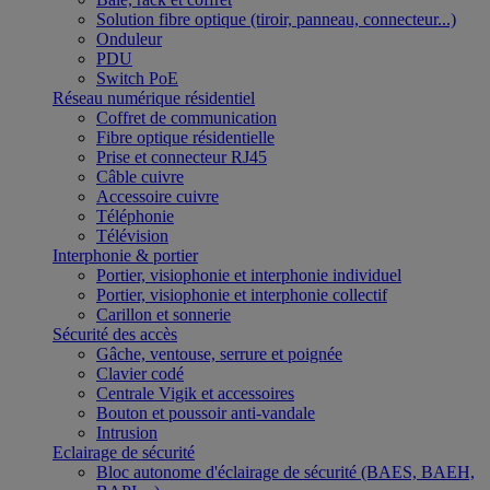
Solution fibre optique (tiroir, panneau, connecteur...)
Onduleur
PDU
Switch PoE
Réseau numérique résidentiel
Coffret de communication
Fibre optique résidentielle
Prise et connecteur RJ45
Câble cuivre
Accessoire cuivre
Téléphonie
Télévision
Interphonie & portier
Portier, visiophonie et interphonie individuel
Portier, visiophonie et interphonie collectif
Carillon et sonnerie
Sécurité des accès
Gâche, ventouse, serrure et poignée
Clavier codé
Centrale Vigik et accessoires
Bouton et poussoir anti-vandale
Intrusion
Eclairage de sécurité
Bloc autonome d'éclairage de sécurité (BAES, BAEH,