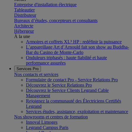
Entreprise d'installation électrique
Tableautier
Distributeur
Bureaux d’études, concepteurs et consultants
Architecte
Hébergeur
À la une
Armoires et coffrets XL³ HP : redéfinir la puissance
L’appareillage Art d’Arnould fait son show au Buddha-
Bar du Casino de Monte-Carlo
Onduleurs triphasés : haute fiabilité et haute
performance assurées
Services Pro
Nos contacts et services
Formulaire de contact Pro - Service Relations Pro
Découvrez le Service Relations Pro
Découvrez le Service Clients Legrand Cable
Management
Rejoignez la communauté des Électriciens Certifiés
Legrand
Services études, assistance, exploitation et maintenance
Nos showrooms et centres de formation
Innoval Limoges
Legrand Campus Paris