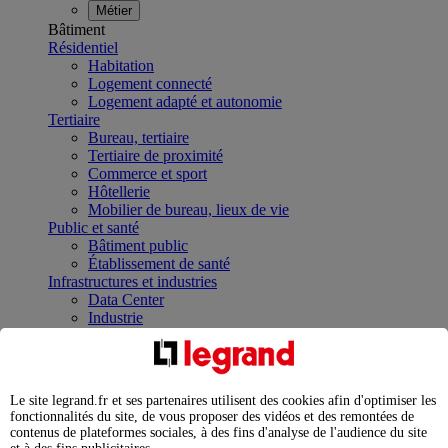
Métier
Bâtiment
Résidentiel
Habitation
Logement connecté
Logement adapté et autonomie
Tertiaire
Bureau, tertiaire
Tertiaire de proximité
Commerce et sport
Hôtellerie
Mobilier de bureau, lieux de vie
Public et santé
Bâtiment public
Établissement de santé
Infrastructures et industries
Data Center
Industrie
Infrastructures
À la une
Contrôler et planifier le fonctionnement des appareils
électriques avec le contacteur connecté
Le site legrand.fr et ses partenaires utilisent des cookies afin d'optimiser les
Répartir et optimiser son tableau électrique
fonctionnalités du site, de vous proposer des vidéos et des remontées de
Legrand Data Center Solutions : concentrer les
contenus de plateformes sociales, à des fins d'analyse de l'audience du site
expertises au service de vos performances