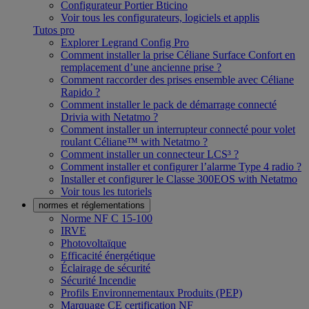
Configurateur Portier Bticino
Voir tous les configurateurs, logiciels et applis
Tutos pro
Explorer Legrand Config Pro
Comment installer la prise Céliane Surface Confort en
remplacement d’une ancienne prise ?
Comment raccorder des prises ensemble avec Céliane
Rapido ?
Comment installer le pack de démarrage connecté
Drivia with Netatmo ?
Comment installer un interrupteur connecté pour volet
roulant Céliane™ with Netatmo ?
Comment installer un connecteur LCS³ ?
Comment installer et configurer l’alarme Type 4 radio ?
Installer et configurer le Classe 300EOS with Netatmo
Voir tous les tutoriels
normes et réglementations
Norme NF C 15-100
IRVE
Photovoltaïque
Efficacité énergétique
Éclairage de sécurité
Sécurité Incendie
Profils Environnementaux Produits (PEP)
Marquage CE certification NF