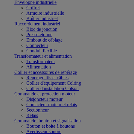
Enveloppe industrielle
Coffret
Armoire industrielle
Boîtier industriel
Raccordement industriel
Bloc de jonction
Presse-étoupe
Embout de câblage
Connecteur
Conduit flexible
Transformateur et alimentation
Transformateur
Alimentation
Collier et accessoires de repérage
Repérage fils et câbles
Collier d'équipement Colring
Collier d'installation Colson
Commande et protection moteur
Disjoncteur moteur
Contacteur moteur et relais
Sectionneur
Relais
Commande, bouton et signalisation
Bouton et boîte à boutons
Avertisseur sonore