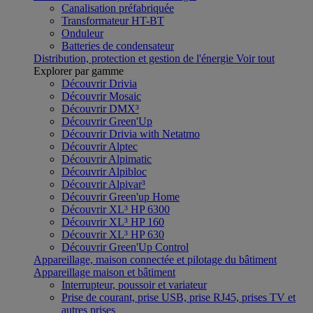
Canalisation préfabriquée
Transformateur HT-BT
Onduleur
Batteries de condensateur
Distribution, protection et gestion de l'énergie
Voir tout
Explorer par gamme
Découvrir Drivia
Découvrir Mosaic
Découvrir DMX³
Découvrir Green'Up
Découvrir Drivia with Netatmo
Découvrir Alptec
Découvrir Alpimatic
Découvrir Alpibloc
Découvrir Alpivar³
Découvrir Green'up Home
Découvrir XL³ HP 6300
Découvrir XL³ HP 160
Découvrir XL³ HP 630
Découvrir Green'Up Control
Appareillage, maison connectée et pilotage du bâtiment
Appareillage maison et bâtiment
Interrupteur, poussoir et variateur
Prise de courant, prise USB, prise RJ45, prises TV et
autres prises