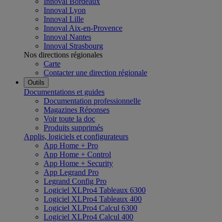
Innoval Bordeaux
Innoval Lyon
Innoval Lille
Innoval Aix-en-Provence
Innoval Nantes
Innoval Strasbourg
Nos directions régionales
Carte
Contacter une direction régionale
Outils
Documentations et guides
Documentation professionnelle
Magazines Réponses
Voir toute la doc
Produits supprimés
Applis, logiciels et configurateurs
App Home + Pro
App Home + Control
App Home + Security
App Legrand Pro
Legrand Config Pro
Logiciel XLPro4 Tableaux 6300
Logiciel XLPro4 Tableaux 400
Logiciel XLPro4 Calcul 6300
Logiciel XLPro4 Calcul 400