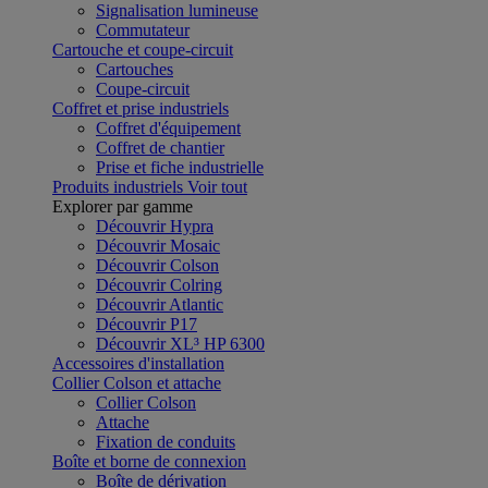
Signalisation lumineuse
Commutateur
Cartouche et coupe-circuit
Cartouches
Coupe-circuit
Coffret et prise industriels
Coffret d'équipement
Coffret de chantier
Prise et fiche industrielle
Produits industriels
Voir tout
Explorer par gamme
Découvrir Hypra
Découvrir Mosaic
Découvrir Colson
Découvrir Colring
Découvrir Atlantic
Découvrir P17
Découvrir XL³ HP 6300
Accessoires d'installation
Collier Colson et attache
Collier Colson
Attache
Fixation de conduits
Boîte et borne de connexion
Boîte de dérivation