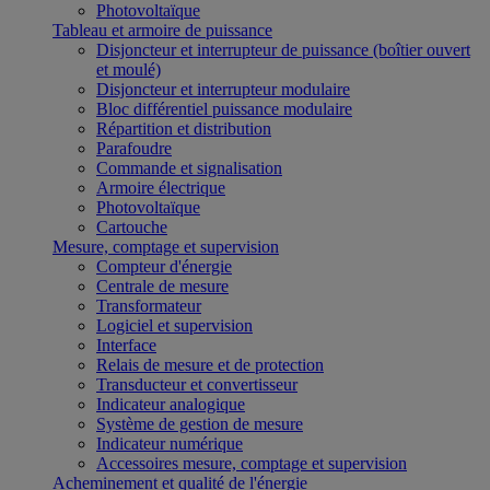
Photovoltaïque
Tableau et armoire de puissance
Disjoncteur et interrupteur de puissance (boîtier ouvert
et moulé)
Disjoncteur et interrupteur modulaire
Bloc différentiel puissance modulaire
Répartition et distribution
Parafoudre
Commande et signalisation
Armoire électrique
Photovoltaïque
Cartouche
Mesure, comptage et supervision
Compteur d'énergie
Centrale de mesure
Transformateur
Logiciel et supervision
Interface
Relais de mesure et de protection
Transducteur et convertisseur
Indicateur analogique
Système de gestion de mesure
Indicateur numérique
Accessoires mesure, comptage et supervision
Acheminement et qualité de l'énergie