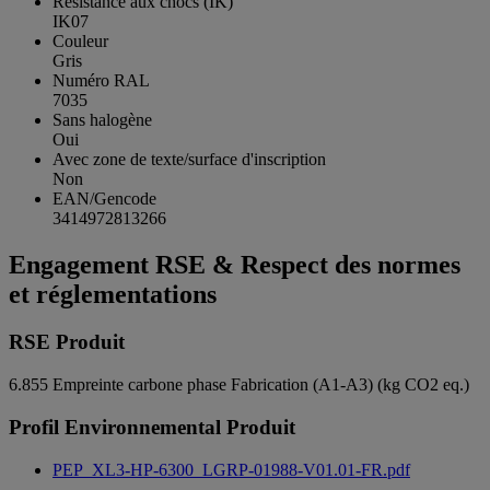
Résistance aux chocs (IK)
IK07
Couleur
Gris
Numéro RAL
7035
Sans halogène
Oui
Avec zone de texte/surface d'inscription
Non
EAN/Gencode
3414972813266
Engagement RSE & Respect des normes
et réglementations
RSE Produit
6.855
Empreinte carbone phase Fabrication (A1-A3) (kg CO2 eq.)
Profil Environnemental Produit
PEP_XL3-HP-6300_LGRP-01988-V01.01-FR.pdf