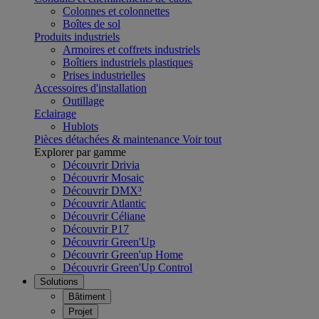
Colonnes et colonnettes
Boîtes de sol
Produits industriels
Armoires et coffrets industriels
Boîtiers industriels plastiques
Prises industrielles
Accessoires d'installation
Outillage
Eclairage
Hublots
Pièces détachées & maintenance
Voir tout
Explorer par gamme
Découvrir Drivia
Découvrir Mosaic
Découvrir DMX³
Découvrir Atlantic
Découvrir Céliane
Découvrir P17
Découvrir Green'Up
Découvrir Green'up Home
Découvrir Green'Up Control
Solutions
Bâtiment
Projet