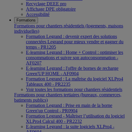
Recyclage DEEE pro
Affichage DPE obligatoire
Accessibilité
Formations
Formations pour chantiers résidentiels (logements, maisons
individuelles)
Formation Legrand : devenir expert des solutions
connectées Legrand pour mieux vendre et gagner du
temps - PR1205
E-learning Legrand : Home + Control : optimiser les
consommations et suivre son autoconsommation -
AF0207
E-learning Legrand : l'offre de bornes de recharge
Green'UP HOME - AF0904
Formation Legrand : La maîtrise du logiciel XLPro4
Tableaux 400 - PR2235
Voir toutes les formations pour chantiers résidentiels
Formations pour chantiers tertiaires (bureaux, commerces,
batiments publics)
Formation Legrand : Prise en main de la borne
Green'up Control - PR0904
Formation Legrand - Maîtriser l’utilisation du logiciel
XLPro4 Calcul 400 - PR2232
E-learning Legrand : la suite logiciels XLPro4 -
AF0604