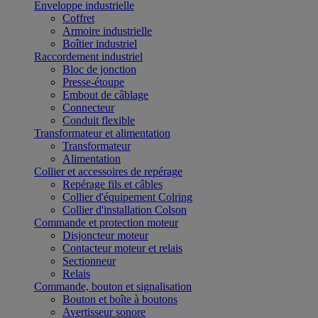
Enveloppe industrielle
Coffret
Armoire industrielle
Boîtier industriel
Raccordement industriel
Bloc de jonction
Presse-étoupe
Embout de câblage
Connecteur
Conduit flexible
Transformateur et alimentation
Transformateur
Alimentation
Collier et accessoires de repérage
Repérage fils et câbles
Collier d'équipement Colring
Collier d'installation Colson
Commande et protection moteur
Disjoncteur moteur
Contacteur moteur et relais
Sectionneur
Relais
Commande, bouton et signalisation
Bouton et boîte à boutons
Avertisseur sonore