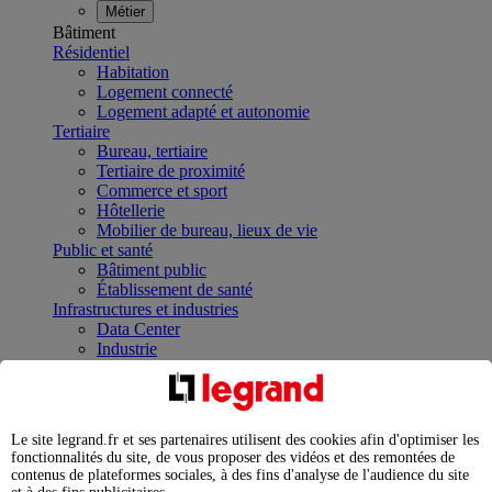
Métier
Bâtiment
Résidentiel
Habitation
Logement connecté
Logement adapté et autonomie
Tertiaire
Bureau, tertiaire
Tertiaire de proximité
Commerce et sport
Hôtellerie
Mobilier de bureau, lieux de vie
Public et santé
Bâtiment public
Établissement de santé
Infrastructures et industries
Data Center
Industrie
Infrastructures
À la une
Contrôler et planifier le fonctionnement des appareils
électriques avec le contacteur connecté
Le site legrand.fr et ses partenaires utilisent des cookies afin d'optimiser les
Répartir et optimiser son tableau électrique
fonctionnalités du site, de vous proposer des vidéos et des remontées de
Legrand Data Center Solutions : concentrer les
contenus de plateformes sociales, à des fins d'analyse de l'audience du site
expertises au service de vos performances