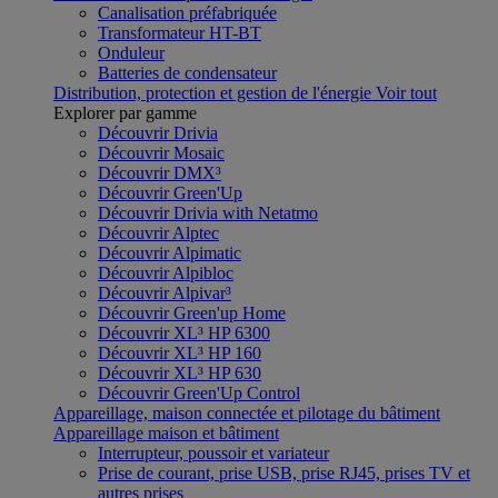
Canalisation préfabriquée
Transformateur HT-BT
Onduleur
Batteries de condensateur
Distribution, protection et gestion de l'énergie
Voir tout
Explorer par gamme
Découvrir Drivia
Découvrir Mosaic
Découvrir DMX³
Découvrir Green'Up
Découvrir Drivia with Netatmo
Découvrir Alptec
Découvrir Alpimatic
Découvrir Alpibloc
Découvrir Alpivar³
Découvrir Green'up Home
Découvrir XL³ HP 6300
Découvrir XL³ HP 160
Découvrir XL³ HP 630
Découvrir Green'Up Control
Appareillage, maison connectée et pilotage du bâtiment
Appareillage maison et bâtiment
Interrupteur, poussoir et variateur
Prise de courant, prise USB, prise RJ45, prises TV et
autres prises