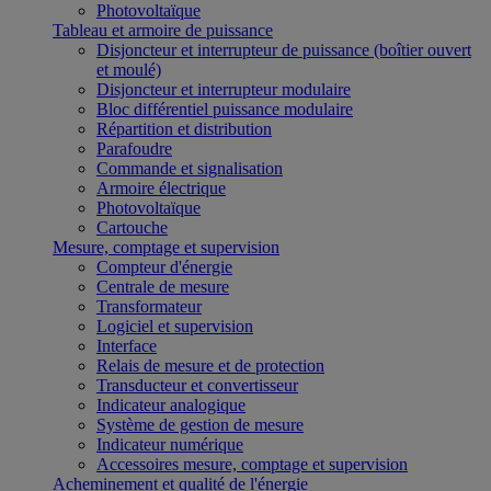
Photovoltaïque
Tableau et armoire de puissance
Disjoncteur et interrupteur de puissance (boîtier ouvert
et moulé)
Disjoncteur et interrupteur modulaire
Bloc différentiel puissance modulaire
Répartition et distribution
Parafoudre
Commande et signalisation
Armoire électrique
Photovoltaïque
Cartouche
Mesure, comptage et supervision
Compteur d'énergie
Centrale de mesure
Transformateur
Logiciel et supervision
Interface
Relais de mesure et de protection
Transducteur et convertisseur
Indicateur analogique
Système de gestion de mesure
Indicateur numérique
Accessoires mesure, comptage et supervision
Acheminement et qualité de l'énergie