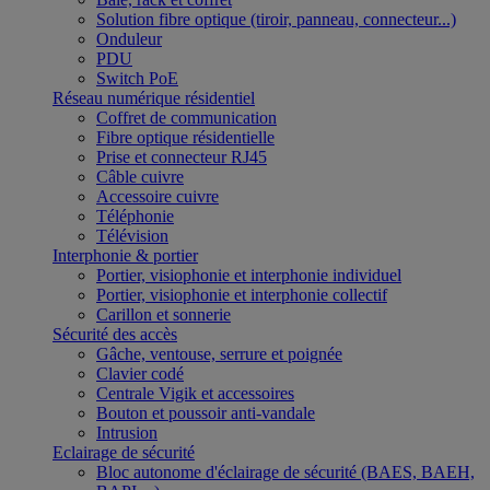
Solution fibre optique (tiroir, panneau, connecteur...)
Onduleur
PDU
Switch PoE
Réseau numérique résidentiel
Coffret de communication
Fibre optique résidentielle
Prise et connecteur RJ45
Câble cuivre
Accessoire cuivre
Téléphonie
Télévision
Interphonie & portier
Portier, visiophonie et interphonie individuel
Portier, visiophonie et interphonie collectif
Carillon et sonnerie
Sécurité des accès
Gâche, ventouse, serrure et poignée
Clavier codé
Centrale Vigik et accessoires
Bouton et poussoir anti-vandale
Intrusion
Eclairage de sécurité
Bloc autonome d'éclairage de sécurité (BAES, BAEH,