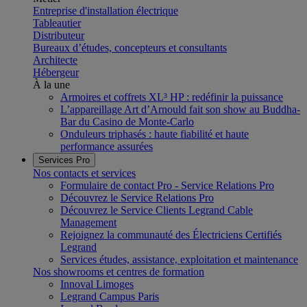
Entreprise d'installation électrique
Tableautier
Distributeur
Bureaux d’études, concepteurs et consultants
Architecte
Hébergeur
À la une
Armoires et coffrets XL³ HP : redéfinir la puissance
L’appareillage Art d’Arnould fait son show au Buddha-
Bar du Casino de Monte-Carlo
Onduleurs triphasés : haute fiabilité et haute
performance assurées
Services Pro
Nos contacts et services
Formulaire de contact Pro - Service Relations Pro
Découvrez le Service Relations Pro
Découvrez le Service Clients Legrand Cable
Management
Rejoignez la communauté des Électriciens Certifiés
Legrand
Services études, assistance, exploitation et maintenance
Nos showrooms et centres de formation
Innoval Limoges
Legrand Campus Paris