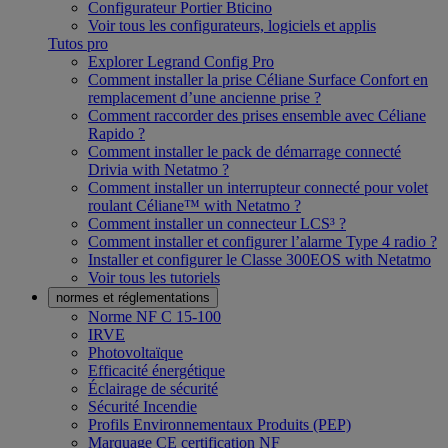
Configurateur Portier Bticino
Voir tous les configurateurs, logiciels et applis
Tutos pro
Explorer Legrand Config Pro
Comment installer la prise Céliane Surface Confort en
remplacement d’une ancienne prise ?
Comment raccorder des prises ensemble avec Céliane
Rapido ?
Comment installer le pack de démarrage connecté
Drivia with Netatmo ?
Comment installer un interrupteur connecté pour volet
roulant Céliane™ with Netatmo ?
Comment installer un connecteur LCS³ ?
Comment installer et configurer l’alarme Type 4 radio ?
Installer et configurer le Classe 300EOS with Netatmo
Voir tous les tutoriels
normes et réglementations
Norme NF C 15-100
IRVE
Photovoltaïque
Efficacité énergétique
Éclairage de sécurité
Sécurité Incendie
Profils Environnementaux Produits (PEP)
Marquage CE certification NF