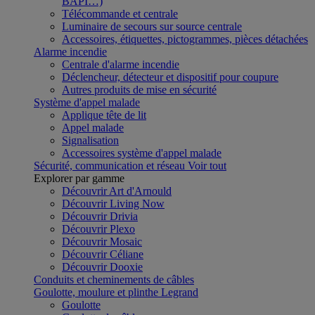
BAPI…)
Télécommande et centrale
Luminaire de secours sur source centrale
Accessoires, étiquettes, pictogrammes, pièces détachées
Alarme incendie
Centrale d'alarme incendie
Déclencheur, détecteur et dispositif pour coupure
Autres produits de mise en sécurité
Système d'appel malade
Applique tête de lit
Appel malade
Signalisation
Accessoires système d'appel malade
Sécurité, communication et réseau
Voir tout
Explorer par gamme
Découvrir Art d'Arnould
Découvrir Living Now
Découvrir Drivia
Découvrir Plexo
Découvrir Mosaic
Découvrir Céliane
Découvrir Dooxie
Conduits et cheminements de câbles
Goulotte, moulure et plinthe Legrand
Goulotte