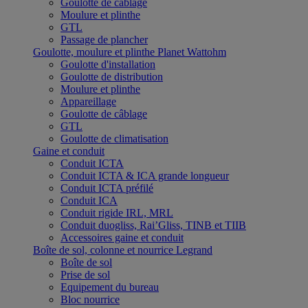
Goulotte de câblage
Moulure et plinthe
GTL
Passage de plancher
Goulotte, moulure et plinthe Planet Wattohm
Goulotte d'installation
Goulotte de distribution
Moulure et plinthe
Appareillage
Goulotte de câblage
GTL
Goulotte de climatisation
Gaine et conduit
Conduit ICTA
Conduit ICTA & ICA grande longueur
Conduit ICTA préfilé
Conduit ICA
Conduit rigide IRL, MRL
Conduit duogliss, Rai’Gliss, TINB et TIIB
Accessoires gaine et conduit
Boîte de sol, colonne et nourrice Legrand
Boîte de sol
Prise de sol
Equipement du bureau
Bloc nourrice