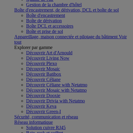
Gestion de la chambre d'hôtel
Boîte d'encastrement, de dérivation, DCL et boîte de sol
Boîte d'encastrement
Boîte de dérivation
Boîte DCL et accessoires
Boîte et prise de sol
Appareillage, maison connectée et pilotage du bâtiment
Voir
tout
Explorer par gamme
Découvrir Art d'Arnould
Découvrir Living Now
Découvrir Plexo
Découvrir Mosaic
Découvrir Batibox
Découvrir Céliane
Découvrir Céliane with Netatmo
Découvrir Mosaic with Netatmo
Découvrir Dooxie
Découvrir Drivia with Netatmo
Découvrir Keva
Découvrir Green-I
Sécurité, communication et réseau
Réseau informatique
Solution cuivre RJ45
Baie, rack et coffret