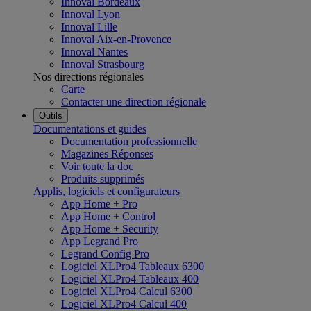
Innoval Bordeaux
Innoval Lyon
Innoval Lille
Innoval Aix-en-Provence
Innoval Nantes
Innoval Strasbourg
Nos directions régionales
Carte
Contacter une direction régionale
Outils
Documentations et guides
Documentation professionnelle
Magazines Réponses
Voir toute la doc
Produits supprimés
Applis, logiciels et configurateurs
App Home + Pro
App Home + Control
App Home + Security
App Legrand Pro
Legrand Config Pro
Logiciel XLPro4 Tableaux 6300
Logiciel XLPro4 Tableaux 400
Logiciel XLPro4 Calcul 6300
Logiciel XLPro4 Calcul 400