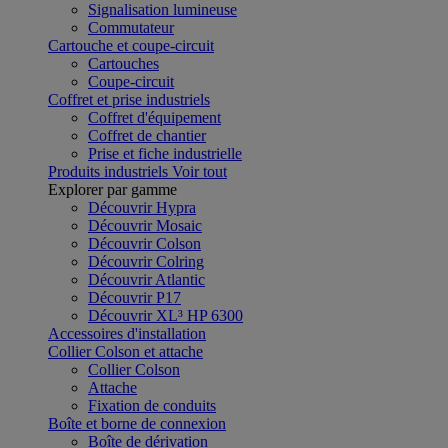
Signalisation lumineuse
Commutateur
Cartouche et coupe-circuit
Cartouches
Coupe-circuit
Coffret et prise industriels
Coffret d'équipement
Coffret de chantier
Prise et fiche industrielle
Produits industriels
Voir tout
Explorer par gamme
Découvrir Hypra
Découvrir Mosaic
Découvrir Colson
Découvrir Colring
Découvrir Atlantic
Découvrir P17
Découvrir XL³ HP 6300
Accessoires d'installation
Collier Colson et attache
Collier Colson
Attache
Fixation de conduits
Boîte et borne de connexion
Boîte de dérivation