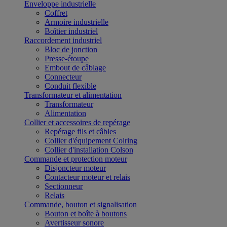
Enveloppe industrielle
Coffret
Armoire industrielle
Boîtier industriel
Raccordement industriel
Bloc de jonction
Presse-étoupe
Embout de câblage
Connecteur
Conduit flexible
Transformateur et alimentation
Transformateur
Alimentation
Collier et accessoires de repérage
Repérage fils et câbles
Collier d'équipement Colring
Collier d'installation Colson
Commande et protection moteur
Disjoncteur moteur
Contacteur moteur et relais
Sectionneur
Relais
Commande, bouton et signalisation
Bouton et boîte à boutons
Avertisseur sonore