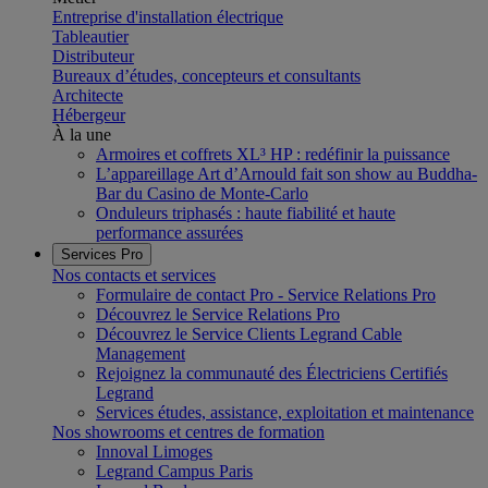
Entreprise d'installation électrique
Tableautier
Distributeur
Bureaux d’études, concepteurs et consultants
Architecte
Hébergeur
À la une
Armoires et coffrets XL³ HP : redéfinir la puissance
L’appareillage Art d’Arnould fait son show au Buddha-
Bar du Casino de Monte-Carlo
Onduleurs triphasés : haute fiabilité et haute
performance assurées
Services Pro
Nos contacts et services
Formulaire de contact Pro - Service Relations Pro
Découvrez le Service Relations Pro
Découvrez le Service Clients Legrand Cable
Management
Rejoignez la communauté des Électriciens Certifiés
Legrand
Services études, assistance, exploitation et maintenance
Nos showrooms et centres de formation
Innoval Limoges
Legrand Campus Paris