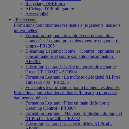
Recyclage DEEE pro
Affichage DPE obligatoire
Accessibilité
Formations
Formations pour chantiers résidentiels (logements, maisons
individuelles)
Formation Legrand : devenir expert des solutions
connectées Legrand pour mieux vendre et gagner du
temps - PR1205
E-learning Legrand : Home + Control : optimiser les
consommations et suivre son autoconsommation -
AF0207
E-learning Legrand : l'offre de bornes de recharge
Green'UP HOME - AF0904
Formation Legrand : La maîtrise du logiciel XLPro4
Tableaux 400 - PR2235
Voir toutes les formations pour chantiers résidentiels
Formations pour chantiers tertiaires (bureaux, commerces,
batiments publics)
Formation Legrand : Prise en main de la borne
Green'up Control - PR0904
Formation Legrand - Maîtriser l’utilisation du logiciel
XLPro4 Calcul 400 - PR2232
E-learning Legrand : la suite logiciels XLPro4 -
AF0604