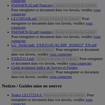
connecter
.
F04594FR-02.pdf (français)
Ajouter à ma liste de matériel
Pour enregistrer ce document dans vos favoris, veuillez
vous
connecter
.
LE15305AB.pdf
Pour
Ajouter à ma liste de matériel
enregistrer ce document dans vos favoris, veuillez
vous
connecter
.
F04594EN-02.pdf (anglais)
Ajouter à ma liste de matériel
Pour enregistrer ce document dans vos favoris, veuillez
vous
connecter
.
LG_TechGuide_EXB25145-XL3HP_20260227_EN.pdf
Pour enregistrer ce document
Ajouter à ma liste de matériel
dans vos favoris, veuillez
vous connecter
.
EXB25113.pdf
Pour enregistrer
Ajouter à ma liste de matériel
ce document dans vos favoris, veuillez
vous connecter
.
Guide technique Indice de Service et Formes
Pour enregistrer ce document
Ajouter à ma liste de matériel
dans vos favoris, veuillez
vous connecter
.
Notices / Guides mise en oeuvre
Notice LE13725AA
Pour
Ajouter à ma liste de matériel
enregistrer ce document dans vos favoris, veuillez
vous
connecter
.