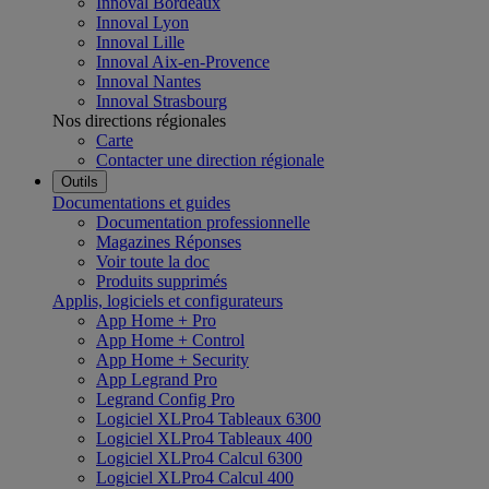
Innoval Bordeaux
Innoval Lyon
Innoval Lille
Innoval Aix-en-Provence
Innoval Nantes
Innoval Strasbourg
Nos directions régionales
Carte
Contacter une direction régionale
Outils
Documentations et guides
Documentation professionnelle
Magazines Réponses
Voir toute la doc
Produits supprimés
Applis, logiciels et configurateurs
App Home + Pro
App Home + Control
App Home + Security
App Legrand Pro
Legrand Config Pro
Logiciel XLPro4 Tableaux 6300
Logiciel XLPro4 Tableaux 400
Logiciel XLPro4 Calcul 6300
Logiciel XLPro4 Calcul 400