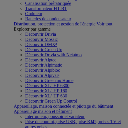
Canalisation préfabriquée
Transformateur HT-BT
Onduleur
Batteries de condensateur
Distribution, protection et gestion de l'énergie
Voir tout
Explorer par gamme
Découvrir Drivia
Découvrir Mosaic
Découvrir DMX³
Découvrir Green'Up
Découvrir Drivia with Netatmo
Découvrir Alptec
Découvrir Alpimatic
Découvrir Alpibloc
Découvrir Alpivar³
Découvrir Green'up Home
Découvrir XL³ HP 6300
Découvrir XL³ HP 160
Découvrir XL³ HP 630
Découvrir Green'Up Control
Appareillage, maison connectée et pilotage du bâtiment
Appareillage maison et bâtiment
Interrupteur, poussoir et variateur
Prise de courant, prise USB, prise RJ45, prises TV et
autres prises