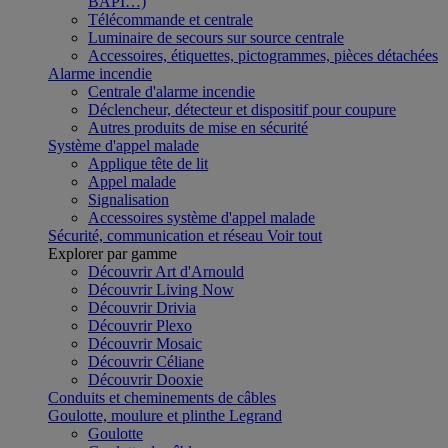
BAPI…)
Télécommande et centrale
Luminaire de secours sur source centrale
Accessoires, étiquettes, pictogrammes, pièces détachées
Alarme incendie
Centrale d'alarme incendie
Déclencheur, détecteur et dispositif pour coupure
Autres produits de mise en sécurité
Système d'appel malade
Applique tête de lit
Appel malade
Signalisation
Accessoires système d'appel malade
Sécurité, communication et réseau
Voir tout
Explorer par gamme
Découvrir Art d'Arnould
Découvrir Living Now
Découvrir Drivia
Découvrir Plexo
Découvrir Mosaic
Découvrir Céliane
Découvrir Dooxie
Conduits et cheminements de câbles
Goulotte, moulure et plinthe Legrand
Goulotte