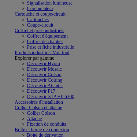
Signalisation lumineuse
Commutateur
Cartouche et coupe-circuit
Cartouches
Coupe-circuit
Coffret et prise industriels
Coffret d'équipement
Coffret de chantier
Prise et fiche industrielle
Produits industriels
Voir tout
Explorer par gamme
Découvrir Hypra
Découvrir Mosaic
Découvrir Colson
Découvrir Colring
Découvrir Atlantic
Découvrir P17
Découvrir XL³ HP 6300
Accessoires d'installation
Collier Colson et attache
Collier Colson
Attache
Fixation de conduits
Boîte et borne de connexion
Boîte de dérivation