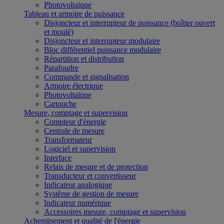
Photovoltaïque
Tableau et armoire de puissance
Disjoncteur et interrupteur de puissance (boîtier ouvert
et moulé)
Disjoncteur et interrupteur modulaire
Bloc différentiel puissance modulaire
Répartition et distribution
Parafoudre
Commande et signalisation
Armoire électrique
Photovoltaïque
Cartouche
Mesure, comptage et supervision
Compteur d'énergie
Centrale de mesure
Transformateur
Logiciel et supervision
Interface
Relais de mesure et de protection
Transducteur et convertisseur
Indicateur analogique
Système de gestion de mesure
Indicateur numérique
Accessoires mesure, comptage et supervision
Acheminement et qualité de l'énergie