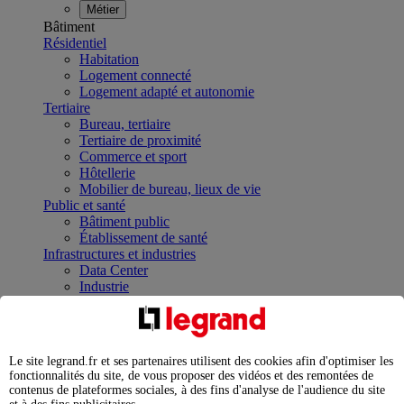
Métier
Bâtiment
Résidentiel
Habitation
Logement connecté
Logement adapté et autonomie
Tertiaire
Bureau, tertiaire
Tertiaire de proximité
Commerce et sport
Hôtellerie
Mobilier de bureau, lieux de vie
Public et santé
Bâtiment public
Établissement de santé
Infrastructures et industries
Data Center
Industrie
Infrastructures
À la une
Contrôler et planifier le fonctionnement des appareils
électriques avec le contacteur connecté
Le site legrand.fr et ses partenaires utilisent des cookies afin d'optimiser les
Répartir et optimiser son tableau électrique
fonctionnalités du site, de vous proposer des vidéos et des remontées de
Legrand Data Center Solutions : concentrer les
contenus de plateformes sociales, à des fins d'analyse de l'audience du site
expertises au service de vos performances