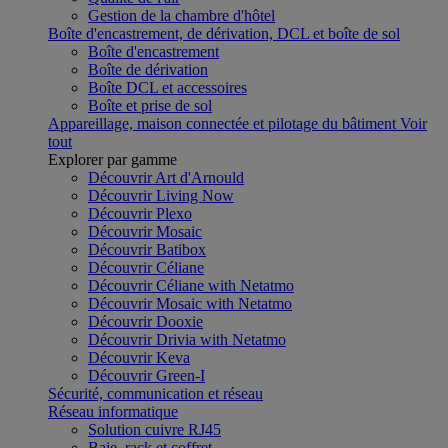
Gestion de la chambre d'hôtel
Boîte d'encastrement, de dérivation, DCL et boîte de sol
Boîte d'encastrement
Boîte de dérivation
Boîte DCL et accessoires
Boîte et prise de sol
Appareillage, maison connectée et pilotage du bâtiment
Voir
tout
Explorer par gamme
Découvrir Art d'Arnould
Découvrir Living Now
Découvrir Plexo
Découvrir Mosaic
Découvrir Batibox
Découvrir Céliane
Découvrir Céliane with Netatmo
Découvrir Mosaic with Netatmo
Découvrir Dooxie
Découvrir Drivia with Netatmo
Découvrir Keva
Découvrir Green-I
Sécurité, communication et réseau
Réseau informatique
Solution cuivre RJ45
Baie, rack et coffret