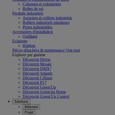
Colonnes et colonnettes
Boîtes de sol
Produits industriels
Armoires et coffrets industriels
Boîtiers industriels plastiques
Prises industrielles
Accessoires d'installation
Outillage
Eclairage
Hublots
Pièces détachées & maintenance
Voir tout
Explorer par gamme
Découvrir Drivia
Découvrir Mosaic
Découvrir DMX³
Découvrir Atlantic
Découvrir Céliane
Découvrir P17
Découvrir Green'Up
Découvrir Green'up Home
Découvrir Green'Up Control
Solutions
Bâtiment
Projet