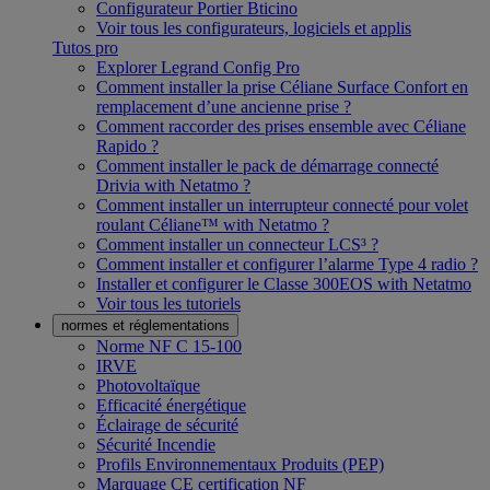
Configurateur Portier Bticino
Voir tous les configurateurs, logiciels et applis
Tutos pro
Explorer Legrand Config Pro
Comment installer la prise Céliane Surface Confort en
remplacement d’une ancienne prise ?
Comment raccorder des prises ensemble avec Céliane
Rapido ?
Comment installer le pack de démarrage connecté
Drivia with Netatmo ?
Comment installer un interrupteur connecté pour volet
roulant Céliane™ with Netatmo ?
Comment installer un connecteur LCS³ ?
Comment installer et configurer l’alarme Type 4 radio ?
Installer et configurer le Classe 300EOS with Netatmo
Voir tous les tutoriels
normes et réglementations
Norme NF C 15-100
IRVE
Photovoltaïque
Efficacité énergétique
Éclairage de sécurité
Sécurité Incendie
Profils Environnementaux Produits (PEP)
Marquage CE certification NF