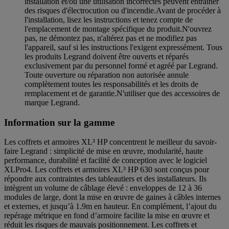
installation et/ou une utilisation incorrectes peuvent entraîner
des risques d'électrocution ou d'incendie.Avant de procéder à
l'installation, lisez les instructions et tenez compte de
l'emplacement de montage spécifique du produit.N'ouvrez
pas, ne démontez pas, n'altérez pas et ne modifiez pas
l'appareil, sauf si les instructions l'exigent expressément. Tous
les produits Legrand doivent être ouverts et réparés
exclusivement par du personnel formé et agréé par Legrand.
Toute ouverture ou réparation non autorisée annule
complètement toutes les responsabilités et les droits de
remplacement et de garantie.N'utiliser que des accessoires de
marque Legrand.
Information sur la gamme
Les coffrets et armoires XL³ HP concentrent le meilleur du savoir-
faire Legrand : simplicité de mise en œuvre, modularité, haute
performance, durabilité et facilité de conception avec le logiciel
XLPro4. Les coffrets et armoires XL³ HP 630 sont conçus pour
répondre aux contraintes des tableautiers et des installateurs. Ils
intègrent un volume de câblage élevé : enveloppes de 12 à 36
modules de large, dont la mise en œuvre de gaines à câbles internes
et externes, et jusqu’à 1.9m en hauteur. En complément, l’ajout du
repérage métrique en fond d’armoire facilite la mise en œuvre et
réduit les risques de mauvais positionnement. Les coffrets et