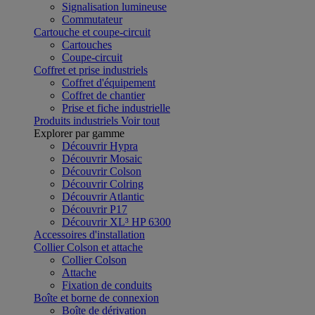
Signalisation lumineuse
Commutateur
Cartouche et coupe-circuit
Cartouches
Coupe-circuit
Coffret et prise industriels
Coffret d'équipement
Coffret de chantier
Prise et fiche industrielle
Produits industriels
Voir tout
Explorer par gamme
Découvrir Hypra
Découvrir Mosaic
Découvrir Colson
Découvrir Colring
Découvrir Atlantic
Découvrir P17
Découvrir XL³ HP 6300
Accessoires d'installation
Collier Colson et attache
Collier Colson
Attache
Fixation de conduits
Boîte et borne de connexion
Boîte de dérivation