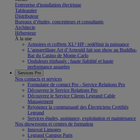
Entreprise d'installation électrique
Tableautier
Distributeur
Bureaux d’études, concepteurs et consultants
Architecte
Hébergeur
À la une
Armoires et coffrets XL³ HP : redéfinir la puissance
L’appareillage Art d’Arnould fait son show au Buddha-
Bar du Casino de Monte-Carlo
Onduleurs triphasés : haute fiabilité et haute
performance assurées
Services Pro
Nos contacts et services
Formulaire de contact Pro - Service Relations Pro
Découvrez le Service Relations Pro
Découvrez le Service Clients Legrand Cable
Management
Rejoignez la communauté des Électriciens Certifiés
Legrand
Services études, assistance, exploitation et maintenance
Nos showrooms et centres de formation
Innoval Limoges
Legrand Campus Paris