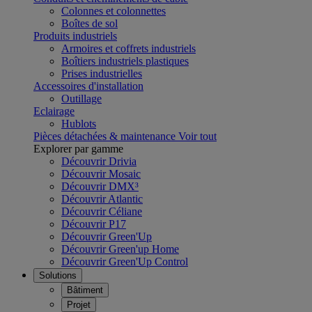
Colonnes et colonnettes
Boîtes de sol
Produits industriels
Armoires et coffrets industriels
Boîtiers industriels plastiques
Prises industrielles
Accessoires d'installation
Outillage
Eclairage
Hublots
Pièces détachées & maintenance
Voir tout
Explorer par gamme
Découvrir Drivia
Découvrir Mosaic
Découvrir DMX³
Découvrir Atlantic
Découvrir Céliane
Découvrir P17
Découvrir Green'Up
Découvrir Green'up Home
Découvrir Green'Up Control
Solutions
Bâtiment
Projet