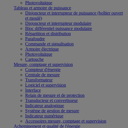
Photovoltaïque
Tableau et armoire de puissance
Disjoncteur et interrupteur de puissance (boîtier ouvert
et moulé)
Disjoncteur et interrupteur modulaire
Bloc différentiel puissance modulaire
Répartition et distribution
Parafoudre
Commande et signalisation
Armoire électrique
Photovoltaïque
Cartouche
Mesure, comptage et supervision
Compteur d'énergie
Centrale de mesure
Transformateur
Logiciel et supervision
Interface
Relais de mesure et de protection
Transducteur et convertisseur
Indicateur analogique
Système de gestion de mesure
Indicateur numérique
Accessoires mesure, comptage et supervision
Acheminement et qualité de l'énergie