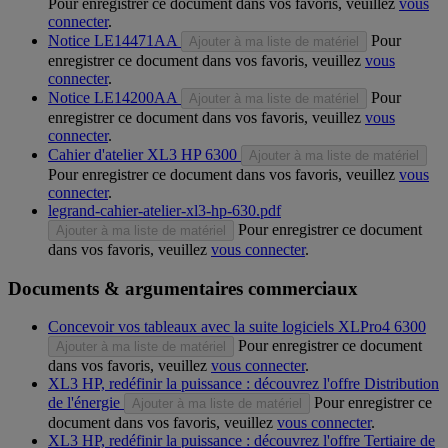
Pour enregistrer ce document dans vos favoris, veuillez
vous
connecter
.
Notice LE14471AA
Pour
Ajouter à ma liste de matériel
enregistrer ce document dans vos favoris, veuillez
vous
connecter
.
Notice LE14200AA
Pour
Ajouter à ma liste de matériel
enregistrer ce document dans vos favoris, veuillez
vous
connecter
.
Cahier d'atelier XL3 HP 6300
Ajouter à ma liste de matériel
Pour enregistrer ce document dans vos favoris, veuillez
vous
connecter
.
legrand-cahier-atelier-xl3-hp-630.pdf
Pour enregistrer ce document
Ajouter à ma liste de matériel
dans vos favoris, veuillez
vous connecter
.
Documents & argumentaires commerciaux
Concevoir vos tableaux avec la suite logiciels XLPro4 6300
Pour enregistrer ce document
Ajouter à ma liste de matériel
dans vos favoris, veuillez
vous connecter
.
XL3 HP, redéfinir la puissance : découvrez l'offre Distribution
de l'énergie
Pour enregistrer ce
Ajouter à ma liste de matériel
document dans vos favoris, veuillez
vous connecter
.
XL3 HP, redéfinir la puissance : découvrez l'offre Tertiaire de