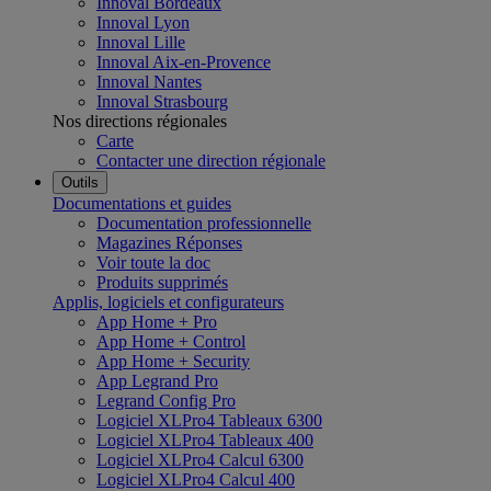
Innoval Bordeaux
Innoval Lyon
Innoval Lille
Innoval Aix-en-Provence
Innoval Nantes
Innoval Strasbourg
Nos directions régionales
Carte
Contacter une direction régionale
Outils
Documentations et guides
Documentation professionnelle
Magazines Réponses
Voir toute la doc
Produits supprimés
Applis, logiciels et configurateurs
App Home + Pro
App Home + Control
App Home + Security
App Legrand Pro
Legrand Config Pro
Logiciel XLPro4 Tableaux 6300
Logiciel XLPro4 Tableaux 400
Logiciel XLPro4 Calcul 6300
Logiciel XLPro4 Calcul 400