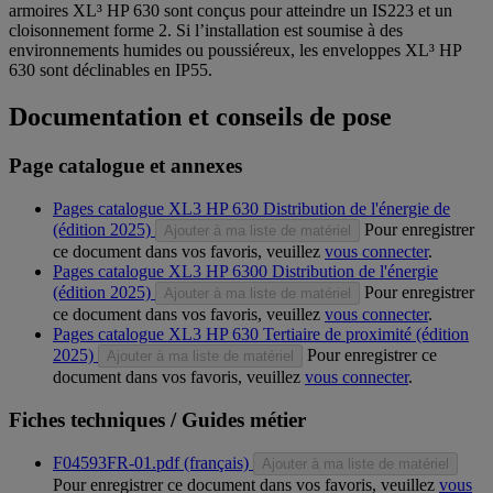
armoires XL³ HP 630 sont conçus pour atteindre un IS223 et un
cloisonnement forme 2. Si l’installation est soumise à des
environnements humides ou poussiéreux, les enveloppes XL³ HP
630 sont déclinables en IP55.
Documentation et conseils de pose
Page catalogue et annexes
Pages catalogue XL3 HP 630 Distribution de l'énergie de
(édition 2025)
Pour enregistrer
Ajouter à ma liste de matériel
ce document dans vos favoris, veuillez
vous connecter
.
Pages catalogue XL3 HP 6300 Distribution de l'énergie
(édition 2025)
Pour enregistrer
Ajouter à ma liste de matériel
ce document dans vos favoris, veuillez
vous connecter
.
Pages catalogue XL3 HP 630 Tertiaire de proximité (édition
2025)
Pour enregistrer ce
Ajouter à ma liste de matériel
document dans vos favoris, veuillez
vous connecter
.
Fiches techniques / Guides métier
F04593FR-01.pdf (français)
Ajouter à ma liste de matériel
Pour enregistrer ce document dans vos favoris, veuillez
vous