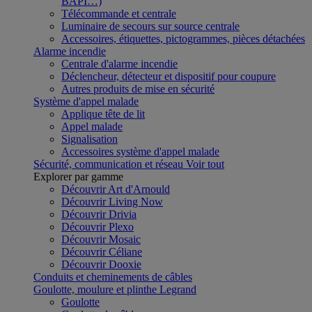
BAPI…)
Télécommande et centrale
Luminaire de secours sur source centrale
Accessoires, étiquettes, pictogrammes, pièces détachées
Alarme incendie
Centrale d'alarme incendie
Déclencheur, détecteur et dispositif pour coupure
Autres produits de mise en sécurité
Système d'appel malade
Applique tête de lit
Appel malade
Signalisation
Accessoires système d'appel malade
Sécurité, communication et réseau
Voir tout
Explorer par gamme
Découvrir Art d'Arnould
Découvrir Living Now
Découvrir Drivia
Découvrir Plexo
Découvrir Mosaic
Découvrir Céliane
Découvrir Dooxie
Conduits et cheminements de câbles
Goulotte, moulure et plinthe Legrand
Goulotte