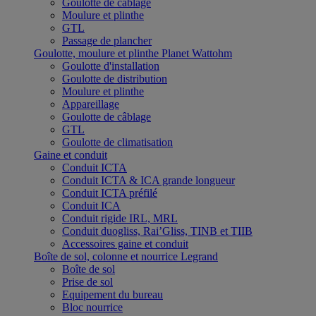
Goulotte de câblage
Moulure et plinthe
GTL
Passage de plancher
Goulotte, moulure et plinthe Planet Wattohm
Goulotte d'installation
Goulotte de distribution
Moulure et plinthe
Appareillage
Goulotte de câblage
GTL
Goulotte de climatisation
Gaine et conduit
Conduit ICTA
Conduit ICTA & ICA grande longueur
Conduit ICTA préfilé
Conduit ICA
Conduit rigide IRL, MRL
Conduit duogliss, Rai’Gliss, TINB et TIIB
Accessoires gaine et conduit
Boîte de sol, colonne et nourrice Legrand
Boîte de sol
Prise de sol
Equipement du bureau
Bloc nourrice