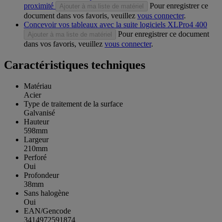
proximité
Pour enregistrer ce
Ajouter à ma liste de matériel
document dans vos favoris, veuillez
vous connecter
.
Concevoir vos tableaux avec la suite logiciels XLPro4 400
Pour enregistrer ce document
Ajouter à ma liste de matériel
dans vos favoris, veuillez
vous connecter
.
Caractéristiques techniques
Matériau
Acier
Type de traitement de la surface
Galvanisé
Hauteur
598mm
Largeur
210mm
Perforé
Oui
Profondeur
38mm
Sans halogène
Oui
EAN/Gencode
3414972591874