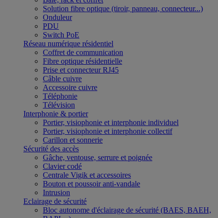
Solution fibre optique (tiroir, panneau, connecteur...)
Onduleur
PDU
Switch PoE
Réseau numérique résidentiel
Coffret de communication
Fibre optique résidentielle
Prise et connecteur RJ45
Câble cuivre
Accessoire cuivre
Téléphonie
Télévision
Interphonie & portier
Portier, visiophonie et interphonie individuel
Portier, visiophonie et interphonie collectif
Carillon et sonnerie
Sécurité des accès
Gâche, ventouse, serrure et poignée
Clavier codé
Centrale Vigik et accessoires
Bouton et poussoir anti-vandale
Intrusion
Eclairage de sécurité
Bloc autonome d'éclairage de sécurité (BAES, BAEH,