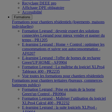
Recyclage DEEE pro
Affichage DPE obligatoire
Accessibilité
Formations
Formations pour chantiers résidentiels (logements, maisons
individuelles)
Formation Legrand : devenir expert des solutions
connectées Legrand pour mieux vendre et gagner du
temps - PR1205
E-learning Legrand : Home + Control : optimiser les
consommations et suivre son autoconsommation -
AF0207
E-learning Legrand : l'offre de bornes de recharge
Green'UP HOME - AF0904
Formation Legrand : La maîtrise du logiciel XLPro4
Tableaux 400 - PR2235
Voir toutes les formations pour chantiers résidentiels
Formations pour chantiers tertiaires (bureaux, commerces,
batiments publics)
Formation Legrand : Prise en main de la borne
Green'up Control - PR0904
Formation Legrand - Maîtriser l’utilisation du logiciel
XLPro4 Calcul 400 - PR2232
E-learning Legrand : la suite logiciels XLPro4 -
AF0604