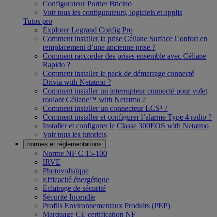
Configurateur Portier Bticino
Voir tous les configurateurs, logiciels et applis
Tutos pro
Explorer Legrand Config Pro
Comment installer la prise Céliane Surface Confort en
remplacement d’une ancienne prise ?
Comment raccorder des prises ensemble avec Céliane
Rapido ?
Comment installer le pack de démarrage connecté
Drivia with Netatmo ?
Comment installer un interrupteur connecté pour volet
roulant Céliane™ with Netatmo ?
Comment installer un connecteur LCS³ ?
Comment installer et configurer l’alarme Type 4 radio ?
Installer et configurer le Classe 300EOS with Netatmo
Voir tous les tutoriels
normes et réglementations
Norme NF C 15-100
IRVE
Photovoltaïque
Efficacité énergétique
Éclairage de sécurité
Sécurité Incendie
Profils Environnementaux Produits (PEP)
Marquage CE certification NF