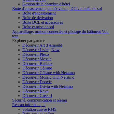
Gestion de la chambre d'hôtel
Boîte d'encastrement, de dérivation, DCL et boîte de sol
Boîte d'encastrement
Boîte de dérivation
Boîte DCL et accessoires
Boîte et prise de sol
Appareillage, maison connectée et pilotage du bâtiment
Voir
tout
Explorer par gamme
Découvrir Art d'Arnould
Découvrir Living Now
Découvrir Plexo
Découvrir Mosaic
Découvrir Batibox
Découvrir Céliane
Découvrir Céliane with Netatmo
Découvrir Mosaic with Netatmo
Découvrir Dooxie
Découvrir Drivia with Netatmo
Découvrir Keva
Découvrir Green-I
Sécurité, communication et réseau
Réseau informatique
Solution cuivre RJ45
Baie, rack et coffret