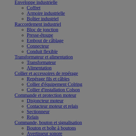
Enveloppe industrielle
Coffret
Armoire industrielle
Boîtier industriel
Raccordement industriel
Bloc de jonction
Presse-étoupe
Embout de câblage
Connecteur
Conduit flexible
Transformateur et alimentation
Transformateur
Alimentation
Collier et accessoires de repérage
Repérage fils et câbles
Collier d'équipement Colring
Collier d'installation Colson
Commande et protection moteur
Disjoncteur moteur
Contacteur moteur et relais
Sectionneur
Relais
Commande, bouton et signalisation
Bouton et boîte à boutons
Avertisseur sonore