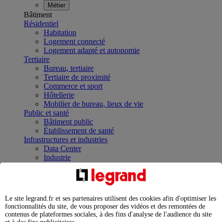
Métier
Bâtiment
Résidentiel
Habitation
Logement connecté
Logement adapté et autonomie
Tertiaire
Bureau, tertiaire
Tertiaire de proximité
Commerce et sport
Hôtellerie
Mobilier de bureau, lieux de vie
Public et santé
Bâtiment public
Établissement de santé
Infrastructures et industries
Data Center
Industrie
Infrastructures
À la une
Contrôler et planifier le fonctionnement des appareils
électriques avec le contacteur connecté
Le site legrand.fr et ses partenaires utilisent des cookies afin d'optimiser les
Répartir et optimiser son tableau électrique
fonctionnalités du site, de vous proposer des vidéos et des remontées de
Legrand Data Center Solutions : concentrer les
contenus de plateformes sociales, à des fins d'analyse de l'audience du site
expertises au service de vos performances