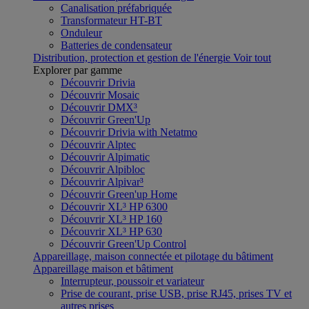
Canalisation préfabriquée
Transformateur HT-BT
Onduleur
Batteries de condensateur
Distribution, protection et gestion de l'énergie
Voir tout
Explorer par gamme
Découvrir Drivia
Découvrir Mosaic
Découvrir DMX³
Découvrir Green'Up
Découvrir Drivia with Netatmo
Découvrir Alptec
Découvrir Alpimatic
Découvrir Alpibloc
Découvrir Alpivar³
Découvrir Green'up Home
Découvrir XL³ HP 6300
Découvrir XL³ HP 160
Découvrir XL³ HP 630
Découvrir Green'Up Control
Appareillage, maison connectée et pilotage du bâtiment
Appareillage maison et bâtiment
Interrupteur, poussoir et variateur
Prise de courant, prise USB, prise RJ45, prises TV et
autres prises