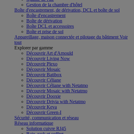
Gestion de la chambre d'hôtel
Boîte d'encastrement, de dérivation, DCL et boîte de sol
Boîte d'encastrement
Boîte de dérivation
Boîte DCL et accessoires
Boîte et prise de sol
Appareillage, maison connectée et pilotage du bâtiment
Voir
tout
Explorer par gamme
Découvrir Art d'Arnould
Découvrir Living Now
Découvrir Plexo
Découvrir Mosaic
Découvrir Batibox
Découvrir Céliane
Découvrir Céliane with Netatmo
Découvrir Mosaic with Netatmo
Découvrir Dooxie
Découvrir Drivia with Netatmo
Découvrir Keva
Découvrir Green-I
Sécurité, communication et réseau
Réseau informatique
Solution cuivre RJ45
Baie, rack et coffret