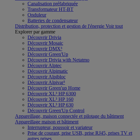
Canalisation préfabriquée
Transformateur HT-BT
Onduleur
Batteries de condensateur
Distribution, protection et gestion de l'énergie
Voir tout
Explorer par gamme
Découvrir Drivia
Découvrir Mosaic
Découvrir DMX³
Découvrir Green'Up
Découvrir Drivia with Netatmo
Découvrir Alptec
Découvrir Alpimatic
Découvrir Alpibloc
Découvrir Alpivar³
Découvrir Green'up Home
Découvrir XL³ HP 6300
Découvrir XL³ HP 160
Découvrir XL³ HP 630
Découvrir Green'Up Control
Appareillage, maison connectée et pilotage du bâtiment
Appareillage maison et bâtiment
Interrupteur, poussoir et variateur
Prise de courant, prise USB, prise RJ45, prises TV et
autres prises