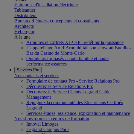
Entreprise d'installation électrique
Tableautier
Distributeur
Bureaux d’études, concepteurs et consultants
Architecte
Hébergeur
À la une
Armoires et coffrets XL³ HP : redéfinir la puissance
L’appareillage Art d’Arnould fait son show au Buddha-
Bar du Casino de Monte-Carlo
Onduleurs triphasés : haute fiabilité et haute
performance assurées
Services Pro
Nos contacts et services
Formulaire de contact Pro - Service Relations Pro
Découvrez le Service Relations Pro
Découvrez le Service Clients Legrand Cable
Management
Rejoignez la communauté des Électriciens Certifiés
Legrand
Services études, assistance, exploitation et maintenance
Nos showrooms et centres de formation
Innoval Limoges
Legrand Campus Paris