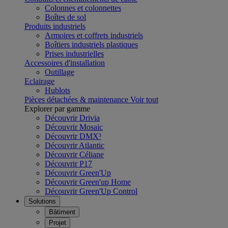
Colonnes et colonnettes
Boîtes de sol
Produits industriels
Armoires et coffrets industriels
Boîtiers industriels plastiques
Prises industrielles
Accessoires d'installation
Outillage
Eclairage
Hublots
Pièces détachées & maintenance
Voir tout
Explorer par gamme
Découvrir Drivia
Découvrir Mosaic
Découvrir DMX³
Découvrir Atlantic
Découvrir Céliane
Découvrir P17
Découvrir Green'Up
Découvrir Green'up Home
Découvrir Green'Up Control
Solutions
Bâtiment
Projet