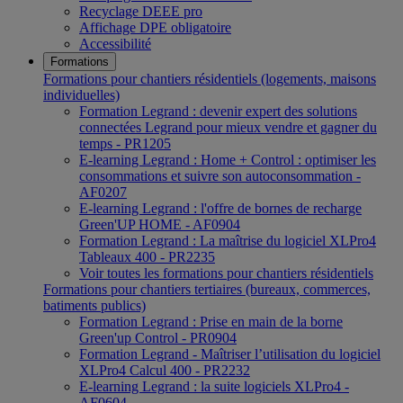
Recyclage DEEE pro
Affichage DPE obligatoire
Accessibilité
Formations
Formations pour chantiers résidentiels (logements, maisons
individuelles)
Formation Legrand : devenir expert des solutions
connectées Legrand pour mieux vendre et gagner du
temps - PR1205
E-learning Legrand : Home + Control : optimiser les
consommations et suivre son autoconsommation -
AF0207
E-learning Legrand : l'offre de bornes de recharge
Green'UP HOME - AF0904
Formation Legrand : La maîtrise du logiciel XLPro4
Tableaux 400 - PR2235
Voir toutes les formations pour chantiers résidentiels
Formations pour chantiers tertiaires (bureaux, commerces,
batiments publics)
Formation Legrand : Prise en main de la borne
Green'up Control - PR0904
Formation Legrand - Maîtriser l’utilisation du logiciel
XLPro4 Calcul 400 - PR2232
E-learning Legrand : la suite logiciels XLPro4 -
AF0604