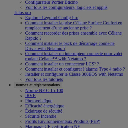
Configurateur Portier Bticino
Voir tous les configurateurs, logiciels et applis
Tutos pro
Explorer Legrand Config Pro
Comment installer la prise Céliane Surface Confort en
remplacement d’une ancienne prise ?
Comment raccorder des prises ensemble avec Céliane
Rapido ?
Comment installer le pack de démarrage connecté
Drivia with Netatmo ?
Comment installer un interrupteur connecté pour volet
roulant Céliane™ with Netatmo ?
Comment installer un connecteur LCS³ ?
Comment installer et configurer l’alarme Type 4 radio ?
Installer et configurer le Classe 300EOS with Netatmo
Voir tous les tutoriels
normes et réglementations
Norme NF C 15-100
IRVE
Photovoltaïque
Efficacité énergétique
Éclairage de sécurité
Sécurité Incendie
Profils Environnementaux Produits (PEP)
Marquage CE certification NF