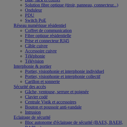
Solution fibre optique (tiroir, panneau, connecteur...)
Onduleur
PDU
Switch PoE
Réseau numérique résidentiel
Coffret de communication
Fibre optique résidentielle
Prise et connecteur RJ45
Câble cuivre
Accessoire cuivre
Téléphonie
Télévision
Interphonie & portier
Portier, visiophonie et interphonie individuel
Portier, visiophonie et interphonie collectif
Carillon et sonnerie
Sécurité des accès
Gâche, ventouse, serrure et poignée
Clavier codé
Centrale Vigik et accessoires
Bouton et poussoir anti-vandale
Intrusion
Eclairage de sécurité
Bloc autonome d'éclairage de sécurité (BAES, BAEH,