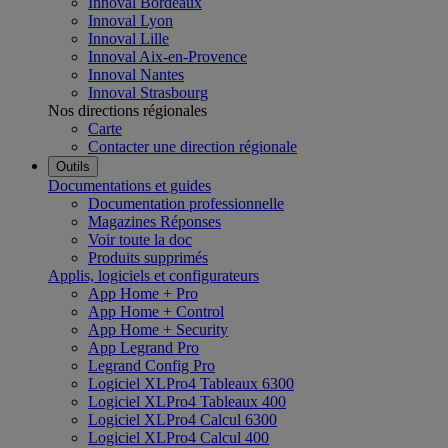
Innoval Bordeaux
Innoval Lyon
Innoval Lille
Innoval Aix-en-Provence
Innoval Nantes
Innoval Strasbourg
Nos directions régionales
Carte
Contacter une direction régionale
Outils
Documentations et guides
Documentation professionnelle
Magazines Réponses
Voir toute la doc
Produits supprimés
Applis, logiciels et configurateurs
App Home + Pro
App Home + Control
App Home + Security
App Legrand Pro
Legrand Config Pro
Logiciel XLPro4 Tableaux 6300
Logiciel XLPro4 Tableaux 400
Logiciel XLPro4 Calcul 6300
Logiciel XLPro4 Calcul 400