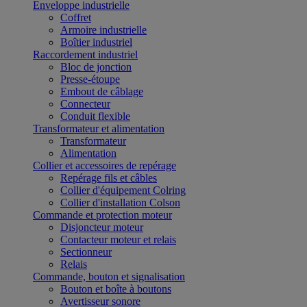
Enveloppe industrielle
Coffret
Armoire industrielle
Boîtier industriel
Raccordement industriel
Bloc de jonction
Presse-étoupe
Embout de câblage
Connecteur
Conduit flexible
Transformateur et alimentation
Transformateur
Alimentation
Collier et accessoires de repérage
Repérage fils et câbles
Collier d'équipement Colring
Collier d'installation Colson
Commande et protection moteur
Disjoncteur moteur
Contacteur moteur et relais
Sectionneur
Relais
Commande, bouton et signalisation
Bouton et boîte à boutons
Avertisseur sonore