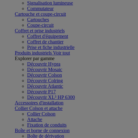
Signalisation lumineuse
Commutateur
Cartouche et coupe-circuit
Cartouches
Coupe-circuit
Coffret et prise industriels
Coffret d'équipement
Coffret de chantier
Prise et fiche industrielle
Produits industriels
Voir tout
Explorer par gamme
Découvrir Hypra
Découvrir Mosaic
Découvrir Colson
Découvrir Colring
Découvrir Atlantic
Découvrir P17
Découvrir XL³ HP 6300
Accessoires d'installation
Collier Colson et attache
Collier Colson
Attache
Fixation de conduits
Boîte et borne de connexion
Boîte de dérivation