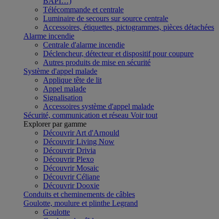
BAPI…)
Télécommande et centrale
Luminaire de secours sur source centrale
Accessoires, étiquettes, pictogrammes, pièces détachées
Alarme incendie
Centrale d'alarme incendie
Déclencheur, détecteur et dispositif pour coupure
Autres produits de mise en sécurité
Système d'appel malade
Applique tête de lit
Appel malade
Signalisation
Accessoires système d'appel malade
Sécurité, communication et réseau
Voir tout
Explorer par gamme
Découvrir Art d'Arnould
Découvrir Living Now
Découvrir Drivia
Découvrir Plexo
Découvrir Mosaic
Découvrir Céliane
Découvrir Dooxie
Conduits et cheminements de câbles
Goulotte, moulure et plinthe Legrand
Goulotte