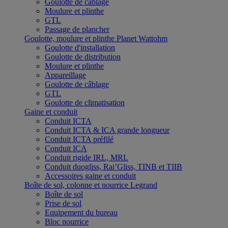
Goulotte de câblage
Moulure et plinthe
GTL
Passage de plancher
Goulotte, moulure et plinthe Planet Wattohm
Goulotte d'installation
Goulotte de distribution
Moulure et plinthe
Appareillage
Goulotte de câblage
GTL
Goulotte de climatisation
Gaine et conduit
Conduit ICTA
Conduit ICTA & ICA grande longueur
Conduit ICTA préfilé
Conduit ICA
Conduit rigide IRL, MRL
Conduit duogliss, Rai’Gliss, TINB et TIIB
Accessoires gaine et conduit
Boîte de sol, colonne et nourrice Legrand
Boîte de sol
Prise de sol
Equipement du bureau
Bloc nourrice