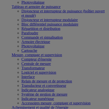
Photovoltaïque
Tableau et armoire de puissance
Disjoncteur et interrupteur de puissance (boîtier ouvert
et moulé)
Disjoncteur et interrupteur modulaire
Bloc différentiel puissance modulaire
Répartition et distribution
Parafoudre
Commande et signalisation
Armoire électrique
Photovoltaïque
Cartouche
Mesure, comptage et supervision
Compteur d'énergie
Centrale de mesure
Transformateur
Logiciel et supervision
Interface
Relais de mesure et de protection
Transducteur et convertisseur
Indicateur analogique
Système de gestion de mesure
Indicateur numérique
Accessoires mesure, comptage et supervision
Acheminement et qualité de l'énergie