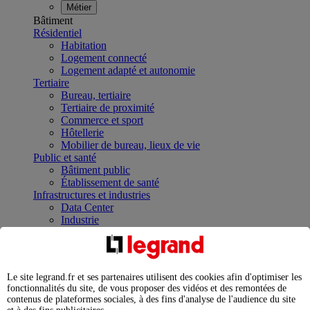
Métier
Bâtiment
Résidentiel
Habitation
Logement connecté
Logement adapté et autonomie
Tertiaire
Bureau, tertiaire
Tertiaire de proximité
Commerce et sport
Hôtellerie
Mobilier de bureau, lieux de vie
Public et santé
Bâtiment public
Établissement de santé
Infrastructures et industries
Data Center
Industrie
Infrastructures
À la une
Contrôler et planifier le fonctionnement des appareils
électriques avec le contacteur connecté
Le site legrand.fr et ses partenaires utilisent des cookies afin d'optimiser les
Répartir et optimiser son tableau électrique
fonctionnalités du site, de vous proposer des vidéos et des remontées de
Legrand Data Center Solutions : concentrer les
contenus de plateformes sociales, à des fins d'analyse de l'audience du site
expertises au service de vos performances